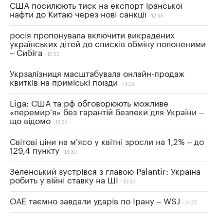
США посилюють тиск на експорт іранської
нафти до Китаю через нові санкції
12:45
росія пропонувала включити викрадених
українських дітей до списків обміну полоненими
– Сибіга
12:52
Укрзалізниця масштабувала онлайн-продаж
квитків на приміські поїзди
13:23
Liga: США та рф обговорюють можливе
«перемир’я» без гарантій безпеки для України –
що відомо
13:24
Світові ціни на м'ясо у квітні зросли на 1,2% – до
129,4 пункту
13:30
Зеленський зустрівся з главою Palantir: Україна
робить у війні ставку на ШІ
13:50
ОАЕ таємно завдали ударів по Ірану – WSJ
14:27