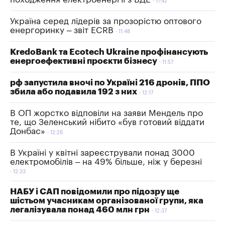
11:42
Україна серед лідерів за прозорістю оптового
енергоринку – звіт ECRB
11:48
KredoBank та Ecotech Ukraine профінансують
енергоефективні проєкти бізнесу
11:57
рф запустила вночі по Україні 216 дронів, ППО
збила або подавила 192 з них
12:17
В ОП жорстко відповіли на заяви Мендель про
те, що Зеленський нібито «був готовий віддати
Донбас»
12:26
В Україні у квітні зареєстрували понад 3000
електромобілів – на 49% більше, ніж у березні
12:33
НАБУ і САП повідомили про підозру ще
шістьом учасникам організованої групи, яка
легалізувала понад 460 млн грн
12:37