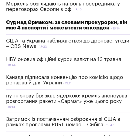
Меркель розглядають на роль посередника у
переговорах Європи з рф
18:10
Суд над Єрмаком: за словами прокурорки, він
має 4 паспорти і може втекти за кордон
18:14
США та Україна наближаються до дронової угоди
– CBS News
18:33
НБУ оновив офіційні курси валют на 13 травня
18:44
Канада підписала конвенцію про комісію щодо
репарацій для України
19:11
путін знову брязкає ядеркою: кремль анонсував
розгортання ракети «Сармат» уже цього року
19:14
Затримок із постачанням озброєння зі США в
рамках програми PURL немає – Сибіга
19:47