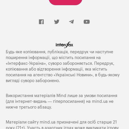
Будь-яке копiювання, публiкацiя, передрук чи наступне
поширення iнформацiї, що мiстить посилання на
«Iнтерфакс-Україна», суворо забороняється. Передрук,
копіювання або відтворення інформації, яка містить
посилання на агентство «Українські Новини», в будь-якому
вигляді суворо заборонено.
Використання матеріалів Mind лише за умови посилання
(для інтернет-видань — гіперпосилання) на
mind.ua
не
нижче третього абзацу.
Матеріали сайту mind.ua призначені для осіб старше 21
року (21+). Участь в азартних іграх може викликати ігрову