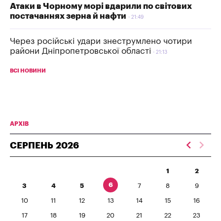
Атаки в Чорному морі вдарили по світових
постачаннях зерна й нафти
21:49
Через російські удари знеструмлено чотири
райони Дніпропетровської області
21:13
ВСІ НОВИНИ
АРХІВ
СЕРПЕНЬ
2026
1
2
6
3
4
5
7
8
9
10
11
12
13
14
15
16
17
18
19
20
21
22
23