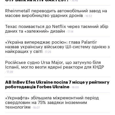
16:45
Rheinmetall переводить автомобільний завод на
масове виробництво ударних дронів
16:53
Техас позивається до Netflix через таємний збір
даних та «залежний» дизайн
17:14
«Україна випереджає росію»: глава Palantir
назвав українську військову ШI-систему однією з
найкращих у світі
17:26
Російське судно Ursa Major, що затунуло біля
Іспанії, могло везти ядерні реактори для КНДР
17:39
AB InBev Efes Ukraine посіла 7 місце у рейтингу
роботодавців Forbes Ukraine
18:00
«Укрнафта» збільшила міжремонтний період
свердловин на 75% завдяки іноземним
технологіям
18:07