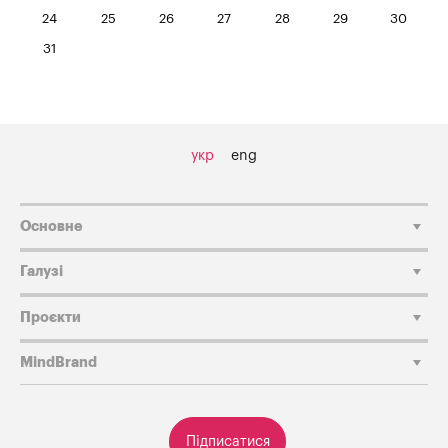
24
25
26
27
28
29
30
31
укр
eng
Основне
Галузі
Проєкти
MindBrand
Підписатися