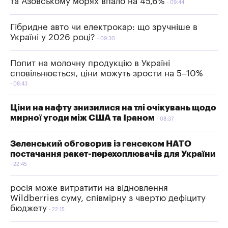
та Азовському морях впало на 45,6%
09:44
Гібридне авто чи електрокар: що зручніше в
Україні у 2026 році?
09:30
Попит на молочну продукцію в Україні
сповільнюється, ціни можуть зрости на 5–10%
08:43
Ціни на нафту знизилися на тлі очікувань щодо
мирної угоди між США та Іраном
08:37
Зеленський обговорив із генсеком НАТО
постачання ракет-перехоплювачів для України
22:45
росія може витратити на відновлення
Wildberries суму, співмірну з чвертю дефіциту
бюджету
22:15