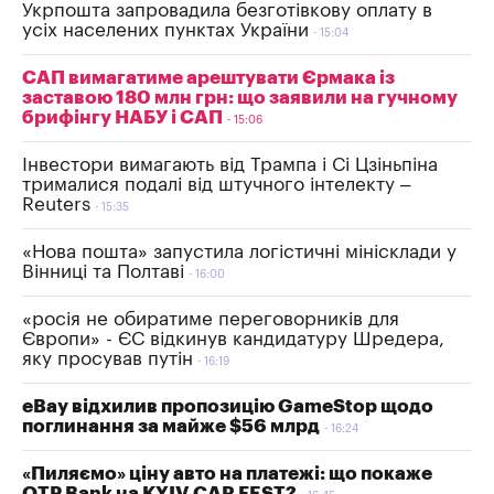
Укрпошта запровадила безготівкову оплату в
усіх населених пунктах України
15:04
САП вимагатиме арештувати Єрмака із
заставою 180 млн грн: що заявили на гучному
брифінгу НАБУ і САП
15:06
Інвестори вимагають від Трампа і Сі Цзіньпіна
трималися подалі від штучного інтелекту –
Reuters
15:35
«Нова пошта» запустила логістичні мінісклади у
Вінниці та Полтаві
16:00
«росія не обиратиме переговорників для
Європи» - ЄС відкинув кандидатуру Шредера,
яку просував путін
16:19
eBay відхилив пропозицію GameStop щодо
поглинання за майже $56 млрд
16:24
«Пиляємо» ціну авто на платежі: що покаже
OTP Bank на KYIV CAR FEST?