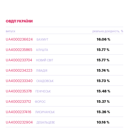
ОВДП УКРАЇНИ
випуск
реальна дохідність, %
UA4000236624
16.06 %
БАХМУТ
UA4000235865
15.77 %
АЛУШТА
UA4000233704
15.77 %
НОВИЙ СВІТ
UA4000234223
15.74 %
ЛІВАДІЯ
UA4000233340
15.73 %
СКАДОВСЬК
UA4000235378
15.48 %
ГЕНІЧЕСЬК
UA4000233712
15.27 %
ФОРОС
UA4000237416
15.26 %
ЛИСИЧАНСЬК
UA4000232904
10.16 %
ДЕБАЛЬЦЕВЕ