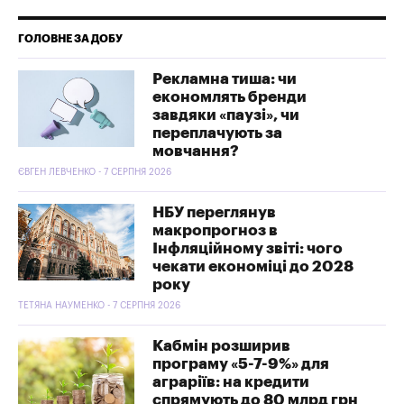
ГОЛОВНЕ ЗА ДОБУ
Рекламна тиша: чи
економлять бренди
завдяки «паузі», чи
переплачують за
мовчання?
ЄВГЕН ЛЕВЧЕНКО - 7 СЕРПНЯ 2026
НБУ переглянув
макропрогноз в
Інфляційному звіті: чого
чекати економіці до 2028
року
ТЕТЯНА НАУМЕНКО - 7 СЕРПНЯ 2026
Кабмін розширив
програму «5-7-9%» для
аграріїв: на кредити
спрямують до 80 млрд грн