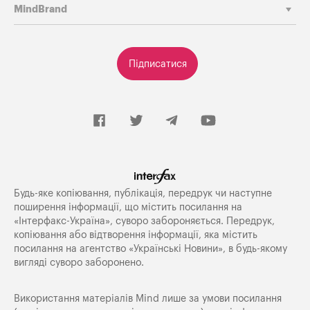
MindBrand
Підписатися
Будь-яке копiювання, публiкацiя, передрук чи наступне
поширення iнформацiї, що мiстить посилання на
«Iнтерфакс-Україна», суворо забороняється. Передрук,
копіювання або відтворення інформації, яка містить
посилання на агентство «Українські Новини», в будь-якому
вигляді суворо заборонено.
Використання матеріалів Mind лише за умови посилання