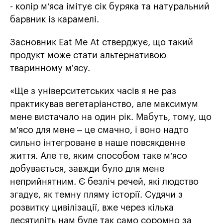
- колір м’яса імітує сік буряка та натуральний
барвник із карамелі.
Засновник Eat Me At стверджує, що такий
продукт може стати альтернативою
тваринному мʼясу.
«Ще з університетських часів я не раз
практикував вегетаріанство, але максимум
мене вистачало на один рік. Мабуть, тому, що
м’ясо для мене – це смачно, і воно надто
сильно інтегроване в наше повсякденне
життя. Але те, яким способом таке м’ясо
добувається, завжди було для мене
неприйнятним. Є безліч речей, які людство
згадує, як темну пляму історії. Судячи з
розвитку цивілізації, вже через кілька
десятиліть нам буде так само соромно за