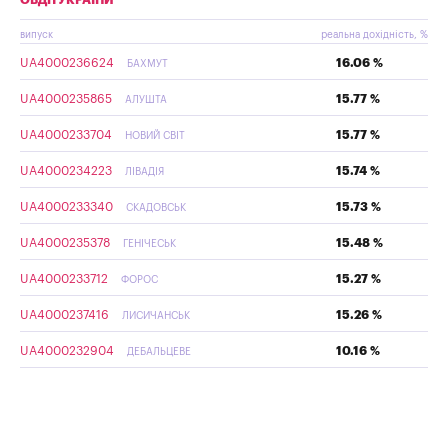
випуск
реальна дохідність, %
UA4000236624
16.06 %
БАХМУТ
UA4000235865
15.77 %
АЛУШТА
UA4000233704
15.77 %
НОВИЙ СВІТ
UA4000234223
15.74 %
ЛІВАДІЯ
UA4000233340
15.73 %
СКАДОВСЬК
UA4000235378
15.48 %
ГЕНІЧЕСЬК
UA4000233712
15.27 %
ФОРОС
UA4000237416
15.26 %
ЛИСИЧАНСЬК
UA4000232904
10.16 %
ДЕБАЛЬЦЕВЕ