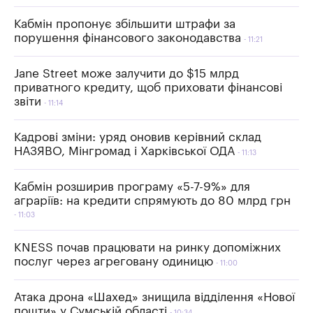
Кабмін пропонує збільшити штрафи за
порушення фінансового законодавства
11:21
Jane Street може залучити до $15 млрд
приватного кредиту, щоб приховати фінансові
звіти
11:14
Кадрові зміни: уряд оновив керівний склад
НАЗЯВО, Мінгромад і Харківської ОДА
11:13
Кабмін розширив програму «5-7-9%» для
аграріїв: на кредити спрямують до 80 млрд грн
11:03
KNESS почав працювати на ринку допоміжних
послуг через агреговану одиницю
11:00
Атака дрона «Шахед» знищила відділення «Нової
пошти» у Сумській області
10:34