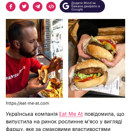
Додати Mind як
бажане джерело в
Google
https://eat-me-at.com
Українська компанія
Eat Me At
повідомила, що
випустила на ринок рослинне м'ясо у вигляді
фаршу, яке за смаковими властивостями