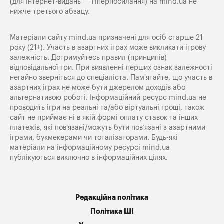
(для інтернет-видань — гіперпосилання) на
mind.ua
не
нижче третього абзацу.
Матеріали сайту mind.ua призначені для осіб старше 21
року (21+). Участь в азартних іграх може викликати ігрову
залежність. Дотримуйтесь правил (принципів)
відповідальної гри. При виявленні перших ознак залежності
негайно зверніться до спеціаліста. Пам'ятайте, що участь в
азартних іграх не може бути джерелом доходів або
альтернативою роботі. Інформаційний ресурс mind.ua не
проводить ігри на реальні та/або віртуальні гроші, також
сайт не приймає ні в якій формі оплату ставок та інших
платежів, які пов’язані/можуть бути пов’язані з азартними
іграми, букмекерами чи тоталізаторами. Будь-які
матеріали на інформаційному ресурсі mind.ua
публікуються виключно в інформаційних цілях.
Редакційна політика
Політика ШІ