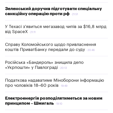
Зеленський доручив підготувати спеціальну
санкційну операцію проти рф
21:51
У Техасі з'явиться мегазавод чипів за $16,8 млрд
від SpaceX
21:11
Справу Коломойського щодо привласнення
коштів ПриватБанку передали до суду
20:46
Російська «Бандероль» знищила депо
«Укрпошти» у Павлограді
20:13
Податкова надаватиме Міноборони інформацію
про чоловіків 18–60 років
19:49
Електроенергія розподілятиметься за новим
принципом – Шмигаль
19:10