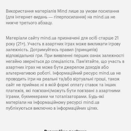
Використання матеріалів Mind лише за умови посилання
(для інтернет-видань — гіперпосилання) на
mind.ua
не
нижче третього абзацу.
Матеріали сайту mind.ua призначені для осіб старше 21
року (21+). Участь в азартних іграх може викликати ігрову
залежність. Дотримуйтесь правил (принципів)
відповідальної гри. При виявленні перших ознак залежності
негайно зверніться до спеціаліста. Пам'ятайте, що участь в
азартних іграх не може бути джерелом доходів або
альтернативою роботі. Інформаційний ресурс mind.ua не
проводить ігри на реальні та/або віртуальні гроші, також
сайт не приймає ні в якій формі оплату ставок та інших
платежів, які пов’язані/можуть бути пов’язані з азартними
іграми, букмекерами чи тоталізаторами. Будь-які
матеріали на інформаційному ресурсі mind.ua
публікуються виключно в інформаційних цілях.