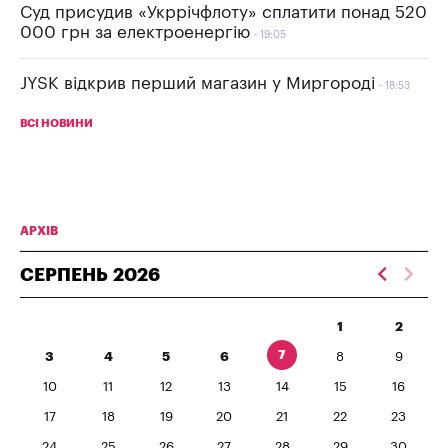
Суд присудив «Укррічфлоту» сплатити понад 520
000 грн за електроенергію
19:05
JYSK відкрив перший магазин у Миргороді
18:53
ВСІ НОВИНИ
АРХІВ
СЕРПЕНЬ
2026
1
2
7
3
4
5
6
8
9
10
11
12
13
14
15
16
17
18
19
20
21
22
23
24
25
26
27
28
29
30