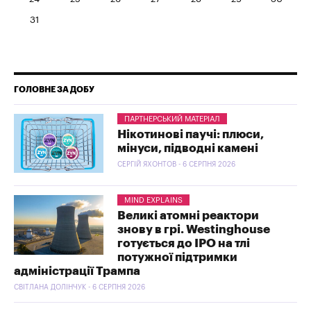
31
ГОЛОВНЕ ЗА ДОБУ
ПАРТНЕРСЬКИЙ МАТЕРІАЛ
Нікотинові паучі: плюси,
мінуси, підводні камені
СЕРГІЙ ЯХОНТОВ - 6 СЕРПНЯ 2026
MIND EXPLAINS
Великі атомні реактори
знову в грі. Westinghouse
готується до IPO на тлі
потужної підтримки
адміністрації Трампа
СВІТЛАНА ДОЛІНЧУК - 6 СЕРПНЯ 2026