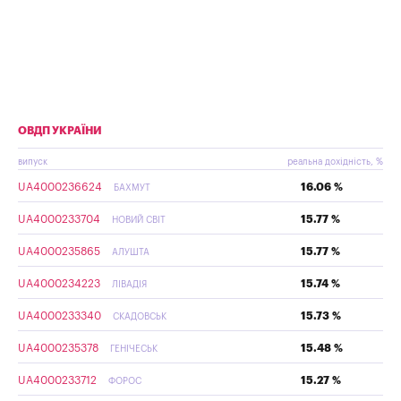
ОВДП УКРАЇНИ
випуск
реальна дохідність, %
UA4000236624
16.06 %
БАХМУТ
UA4000233704
15.77 %
НОВИЙ СВІТ
UA4000235865
15.77 %
АЛУШТА
UA4000234223
15.74 %
ЛІВАДІЯ
UA4000233340
15.73 %
СКАДОВСЬК
UA4000235378
15.48 %
ГЕНІЧЕСЬК
UA4000233712
15.27 %
ФОРОС