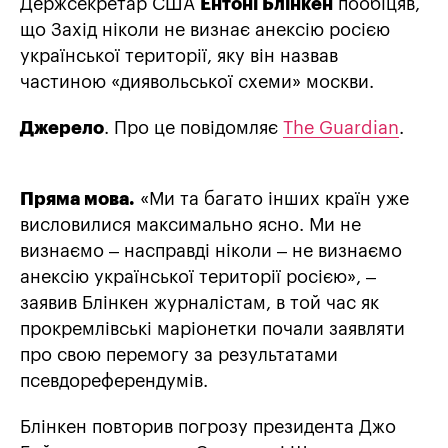
Держсекретар США
Ентоні Блінкен
пообіцяв,
що Захід ніколи не визнає анексію росією
української території, яку він назвав
частиною «диявольської схеми» москви.
Джерело
. Про це повідомляє
The Guardian
.
Пряма мова.
«Ми та багато інших країн уже
висловилися максимально ясно. Ми не
визнаємо – насправді ніколи – не визнаємо
анексію української території росією», –
заявив Блінкен журналістам, в той час як
прокремлівські маріонетки почали заявляти
про свою перемогу за результатами
псевдореферендумів.
Блінкен повторив погрозу президента Джо