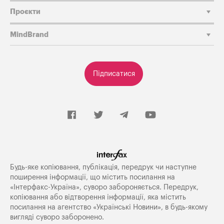
Проєкти
MindBrand
Підписатися
Будь-яке копiювання, публiкацiя, передрук чи наступне
поширення iнформацiї, що мiстить посилання на
«Iнтерфакс-Україна», суворо забороняється. Передрук,
копіювання або відтворення інформації, яка містить
посилання на агентство «Українські Новини», в будь-якому
вигляді суворо заборонено.