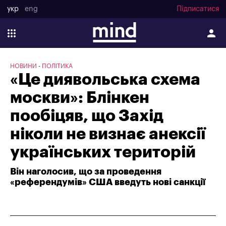
укр
eng
Підписатися
НОВИНИ
ПОЛІТИКА
«Це диявольська схема
москви»: Блінкен
пообіцяв, що Захід
ніколи не визнає анексії
українських територій
Він наголосив, що за проведення
«референдумів» США введуть нові санкції