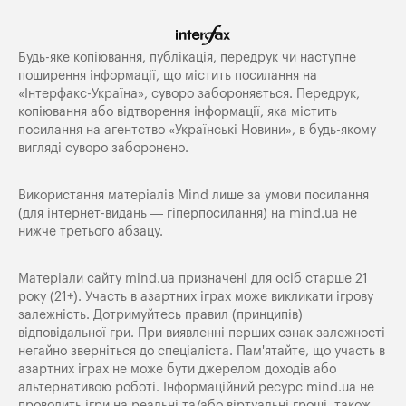
Будь-яке копiювання, публiкацiя, передрук чи наступне
поширення iнформацiї, що мiстить посилання на
«Iнтерфакс-Україна», суворо забороняється. Передрук,
копіювання або відтворення інформації, яка містить
посилання на агентство «Українські Новини», в будь-якому
вигляді суворо заборонено.
Використання матеріалів Mind лише за умови посилання
(для інтернет-видань — гіперпосилання) на
mind.ua
не
нижче третього абзацу.
Матеріали сайту mind.ua призначені для осіб старше 21
року (21+). Участь в азартних іграх може викликати ігрову
залежність. Дотримуйтесь правил (принципів)
відповідальної гри. При виявленні перших ознак залежності
негайно зверніться до спеціаліста. Пам'ятайте, що участь в
азартних іграх не може бути джерелом доходів або
альтернативою роботі. Інформаційний ресурс mind.ua не
проводить ігри на реальні та/або віртуальні гроші, також