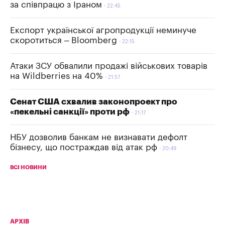
за співпрацю з Іраном
22:45
Експорт української агропродукції неминуче
скоротиться – Bloomberg
22:15
Атаки ЗСУ обвалили продажі військових товарів
на Wildberries на 40%
21:57
Сенат США схвалив законопроект про
«пекельні санкції» проти рф
21:17
НБУ дозволив банкам не визнавати дефолт
бізнесу, що постраждав від атак рф
20:49
ВСІ НОВИНИ
АРХІВ