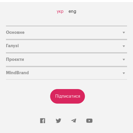
укр
eng
Основне
Галузі
Проєкти
MindBrand
Підписатися