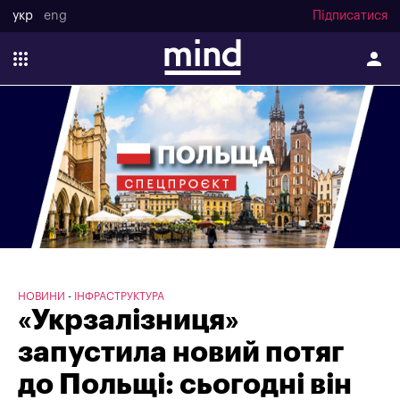
укр
eng
Підписатися
НОВИНИ
ІНФРАСТРУКТУРА
«Укрзалізниця»
запустила новий потяг
до Польщі: сьогодні він