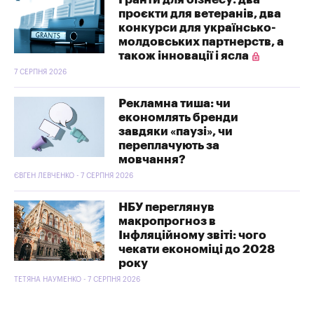
проєкти для ветеранів, два
конкурси для українсько-
молдовських партнерств, а
також інновації і ясла
7 СЕРПНЯ 2026
Рекламна тиша: чи
економлять бренди
завдяки «паузі», чи
переплачують за
мовчання?
ЄВГЕН ЛЕВЧЕНКО - 7 СЕРПНЯ 2026
НБУ переглянув
макропрогноз в
Інфляційному звіті: чого
чекати економіці до 2028
року
ТЕТЯНА НАУМЕНКО - 7 СЕРПНЯ 2026