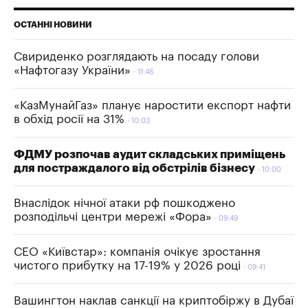
ОСТАННІ НОВИНИ
Свириденко розглядають на посаду голови
«Нафтогазу України»
11:46
«КазМунайГаз» планує наростити експорт нафти
в обхід росії на 31%
10:03
ФДМУ розпочав аудит складських приміщень
для постраждалого від обстрілів бізнесу
10:00
Внаслідок нічної атаки рф пошкоджено
розподільчі центри мережі «Фора»
09:49
СЕО «Київстар»: компанія очікує зростання
чистого прибутку на 17-19% у 2026 році
09:41
Вашингтон наклав санкції на криптобіржу в Дубаї