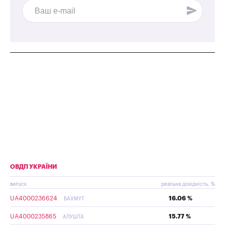
ОВДП УКРАЇНИ
випуск
реальна дохідність, %
UA4000236624
16.06 %
БАХМУТ
UA4000235865
15.77 %
АЛУШТА