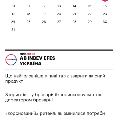
10
11
12
13
14
15
16
17
18
19
20
21
22
23
24
25
26
27
28
29
30
31
MIND
BRAND
AB INBEV EFES
УКРАЇНА
Що найголовніше у пиві та як зварити якісний
продукт
З юристів – у броварі: Як юрисконсульт став
директором броварні
«Коронований» ритейл: як змінилися потреби