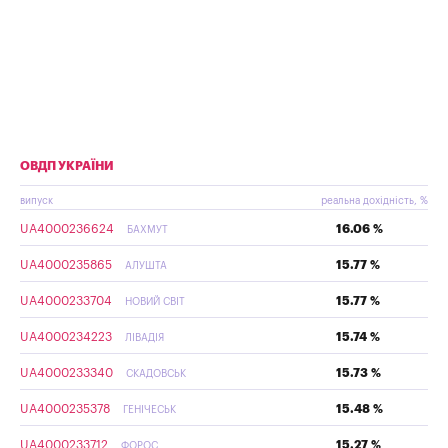
ОВДП УКРАЇНИ
випуск
реальна дохідність, %
UA4000236624
16.06 %
БАХМУТ
UA4000235865
15.77 %
АЛУШТА
UA4000233704
15.77 %
НОВИЙ СВІТ
UA4000234223
15.74 %
ЛІВАДІЯ
UA4000233340
15.73 %
СКАДОВСЬК
UA4000235378
15.48 %
ГЕНІЧЕСЬК
UA4000233712
15.27 %
ФОРОС