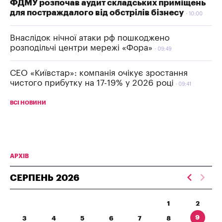
ФДМУ розпочав аудит складських приміщень
для постраждалого від обстрілів бізнесу
10:00
Внаслідок нічної атаки рф пошкоджено
розподільчі центри мережі «Фора»
09:49
СЕО «Київстар»: компанія очікує зростання
чистого прибутку на 17-19% у 2026 році
09:41
ВСІ НОВИНИ
АРХІВ
СЕРПЕНЬ
2026
1
2
9
3
4
5
6
7
8