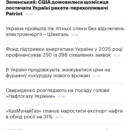
Зеленський: США домовилися щомісяця
постачати Україні ракети-перехоплювачі
Patriot
14:43
Україна пройшла пік літньої спеки без відключень
електроенергії – Шмигаль
14:32
Фонд підтримки енергетики України у 2025 році
профінансував 250 із 398 схвалених заявок
13:31
В Україні продовжують знижуватися ціни на
фуражну кукурудзу нового врожаю
12:43
Свириденко розглядають на посаду голови
«Нафтогазу України»
11:46
«КазМунайГаз» планує наростити експорт нафти
в обхід росії на 31%
10:03