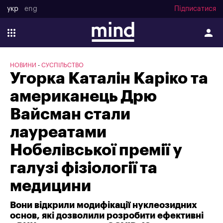
укр
eng
Підписатися
НОВИНИ
СУСПІЛЬСТВО
Угорка Каталін Каріко та
американець Дрю
Вайсман стали
лауреатами
Нобелівської премії у
галузі фізіології та
медицини
Вони відкрили модифікації нуклеозидних
основ, які дозволили розробити ефективні