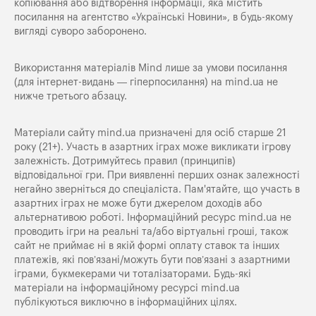
копіювання або відтворення інформації, яка містить
посилання на агентство «Українські Новини», в будь-якому
вигляді суворо заборонено.
Використання матеріалів Mind лише за умови посилання
(для інтернет-видань — гіперпосилання) на
mind.ua
не
нижче третього абзацу.
Матеріали сайту mind.ua призначені для осіб старше 21
року (21+). Участь в азартних іграх може викликати ігрову
залежність. Дотримуйтесь правил (принципів)
відповідальної гри. При виявленні перших ознак залежності
негайно зверніться до спеціаліста. Пам'ятайте, що участь в
азартних іграх не може бути джерелом доходів або
альтернативою роботі. Інформаційний ресурс mind.ua не
проводить ігри на реальні та/або віртуальні гроші, також
сайт не приймає ні в якій формі оплату ставок та інших
платежів, які пов’язані/можуть бути пов’язані з азартними
іграми, букмекерами чи тоталізаторами. Будь-які
матеріали на інформаційному ресурсі mind.ua
публікуються виключно в інформаційних цілях.