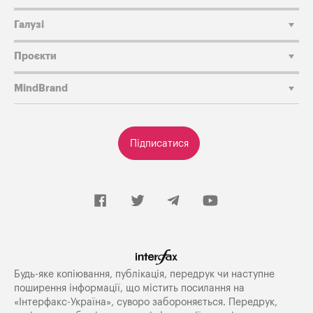
Галузі
Проєкти
MindBrand
Підписатися
Будь-яке копiювання, публiкацiя, передрук чи наступне
поширення iнформацiї, що мiстить посилання на
«Iнтерфакс-Україна», суворо забороняється. Передрук,