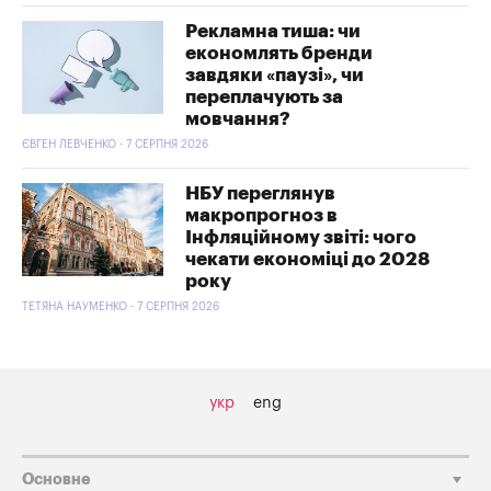
Рекламна тиша: чи
економлять бренди
завдяки «паузі», чи
переплачують за
мовчання?
ЄВГЕН ЛЕВЧЕНКО - 7 СЕРПНЯ 2026
НБУ переглянув
макропрогноз в
Інфляційному звіті: чого
чекати економіці до 2028
року
ТЕТЯНА НАУМЕНКО - 7 СЕРПНЯ 2026
укр
eng
Основне