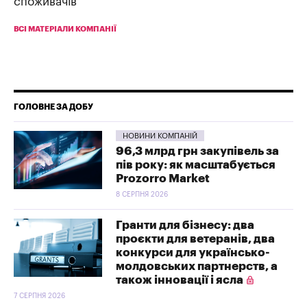
споживачів
ВСІ МАТЕРІАЛИ КОМПАНІЇ
ГОЛОВНЕ ЗА ДОБУ
НОВИНИ КОМПАНІЙ
96,3 млрд грн закупівель за
пів року: як масштабується
Prozorro Market
8 СЕРПНЯ 2026
Гранти для бізнесу: два
проєкти для ветеранів, два
конкурси для українсько-
молдовських партнерств, а
також інновації і ясла
7 СЕРПНЯ 2026