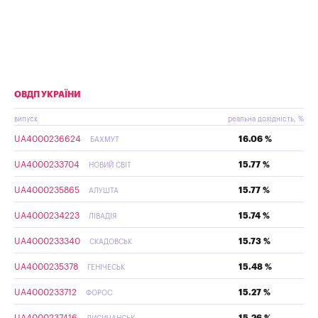
ОВДП УКРАЇНИ
випуск
реальна дохідність, %
UA4000236624
16.06 %
БАХМУТ
UA4000233704
15.77 %
НОВИЙ СВІТ
UA4000235865
15.77 %
АЛУШТА
UA4000234223
15.74 %
ЛІВАДІЯ
UA4000233340
15.73 %
СКАДОВСЬК
UA4000235378
15.48 %
ГЕНІЧЕСЬК
UA4000233712
15.27 %
ФОРОС