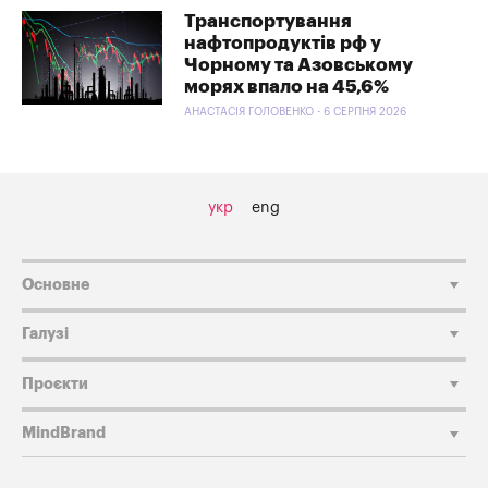
Транспортування
нафтопродуктів рф у
Чорному та Азовському
морях впало на 45,6%
АНАСТАСІЯ ГОЛОВЕНКО - 6 СЕРПНЯ 2026
укр
eng
Основне
Галузі
Проєкти
MindBrand