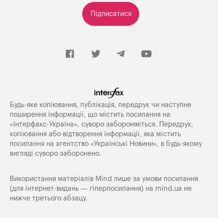
Підписатися
Будь-яке копiювання, публiкацiя, передрук чи наступне
поширення iнформацiї, що мiстить посилання на
«Iнтерфакс-Україна», суворо забороняється. Передрук,
копіювання або відтворення інформації, яка містить
посилання на агентство «Українські Новини», в будь-якому
вигляді суворо заборонено.
Використання матеріалів Mind лише за умови посилання
(для інтернет-видань — гіперпосилання) на
mind.ua
не
нижче третього абзацу.