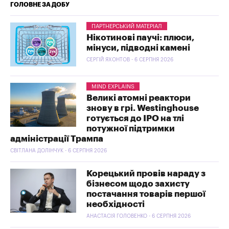
ГОЛОВНЕ ЗА ДОБУ
ПАРТНЕРСЬКИЙ МАТЕРІАЛ
Нікотинові паучі: плюси,
мінуси, підводні камені
СЕРГІЙ ЯХОНТОВ - 6 СЕРПНЯ 2026
MIND EXPLAINS
Великі атомні реактори
знову в грі. Westinghouse
готується до IPO на тлі
потужної підтримки
адміністрації Трампа
СВІТЛАНА ДОЛІНЧУК - 6 СЕРПНЯ 2026
Корецький провів нараду з
бізнесом щодо захисту
постачання товарів першої
необхідності
АНАСТАСІЯ ГОЛОВЕНКО - 6 СЕРПНЯ 2026