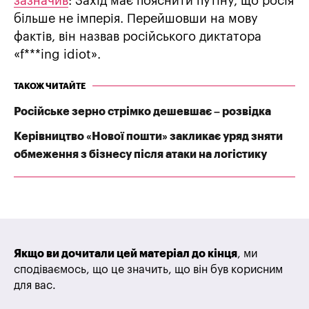
зазначив
: Захід має пояснити путіну, що росія
більше не імперія. Перейшовши на мову
фактів, він назвав російського диктатора
«f***ing idiot».
ТАКОЖ ЧИТАЙТЕ
Російське зерно стрімко дешевшає – розвідка
Керівництво «Нової пошти» закликає уряд зняти
обмеження з бізнесу після атаки на логістику
Якщо ви дочитали цей матеріал до кінця
, ми
сподіваємось, що це значить, що він був корисним
для вас.