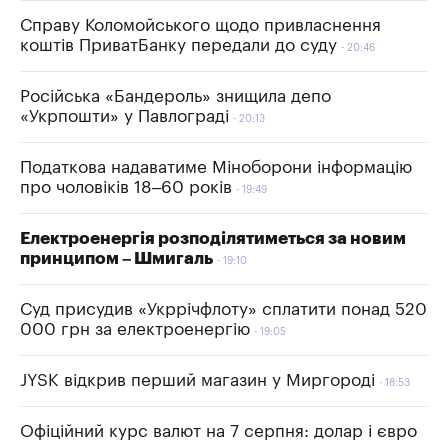
Справу Коломойського щодо привласнення
коштів ПриватБанку передали до суду
20:46
Російська «Бандероль» знищила депо
«Укрпошти» у Павлограді
20:13
Податкова надаватиме Міноборони інформацію
про чоловіків 18–60 років
19:49
Електроенергія розподілятиметься за новим
принципом – Шмигаль
19:10
Суд присудив «Укррічфлоту» сплатити понад 520
000 грн за електроенергію
19:05
JYSK відкрив перший магазин у Миргороді
18:53
Офіційний курс валют на 7 серпня: долар і євро