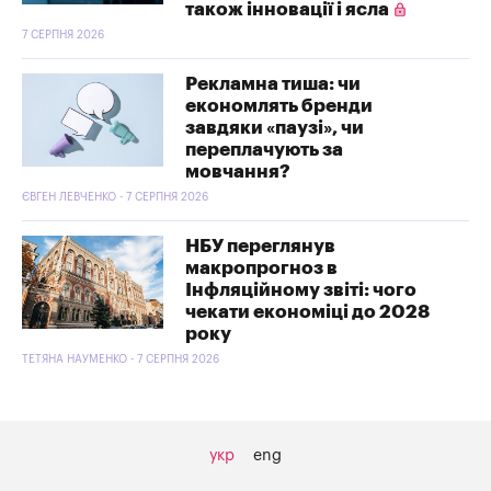
також інновації і ясла
7 СЕРПНЯ 2026
Рекламна тиша: чи
економлять бренди
завдяки «паузі», чи
переплачують за
мовчання?
ЄВГЕН ЛЕВЧЕНКО - 7 СЕРПНЯ 2026
НБУ переглянув
макропрогноз в
Інфляційному звіті: чого
чекати економіці до 2028
року
ТЕТЯНА НАУМЕНКО - 7 СЕРПНЯ 2026
укр
eng