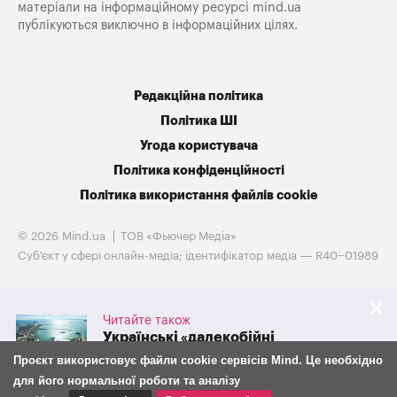
матеріали на інформаційному ресурсі mind.ua
публікуються виключно в інформаційних цілях.
Редакційна політика
Політика ШІ
Угода користувача
Політика конфіденційності
Політика використання файлів cookie
© 2026 Mind.ua
ТОВ «Фьючер Медiа»
Cуб'єкт у сфері онлайн-медіа; ідентифікатор медіа — R40−01989
Читайте також
Українські «далекобійні
санкції» обвалили експорт
Проєкт використовує файли cookie сервісів Mind. Це необхідно
російського зерна на 38%
для його нормальної роботи та аналізу