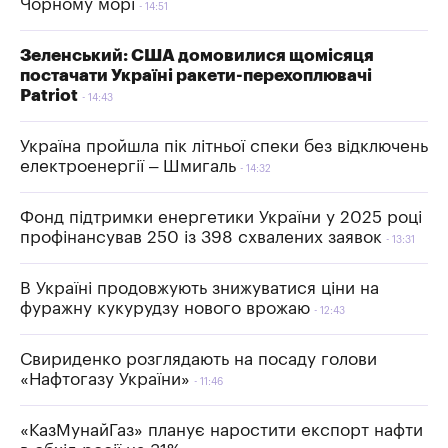
Чорному морі
14:51
Зеленський: США домовилися щомісяця
постачати Україні ракети-перехоплювачі
Patriot
14:43
Україна пройшла пік літньої спеки без відключень
електроенергії – Шмигаль
14:32
Фонд підтримки енергетики України у 2025 році
профінансував 250 із 398 схвалених заявок
13:31
В Україні продовжують знижуватися ціни на
фуражну кукурудзу нового врожаю
12:43
Свириденко розглядають на посаду голови
«Нафтогазу України»
11:46
«КазМунайГаз» планує наростити експорт нафти