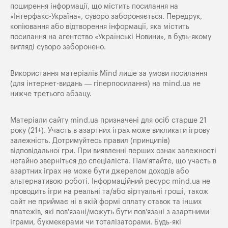
поширення iнформацiї, що мiстить посилання на
«Iнтерфакс-Україна», суворо забороняється. Передрук,
копіювання або відтворення інформації, яка містить
посилання на агентство «Українські Новини», в будь-якому
вигляді суворо заборонено.
Використання матеріалів Mind лише за умови посилання
(для інтернет-видань — гіперпосилання) на
mind.ua
не
нижче третього абзацу.
Матеріали сайту mind.ua призначені для осіб старше 21
року (21+). Участь в азартних іграх може викликати ігрову
залежність. Дотримуйтесь правил (принципів)
відповідальної гри. При виявленні перших ознак залежності
негайно зверніться до спеціаліста. Пам'ятайте, що участь в
азартних іграх не може бути джерелом доходів або
альтернативою роботі. Інформаційний ресурс mind.ua не
проводить ігри на реальні та/або віртуальні гроші, також
сайт не приймає ні в якій формі оплату ставок та інших
платежів, які пов’язані/можуть бути пов’язані з азартними
іграми, букмекерами чи тоталізаторами. Будь-які