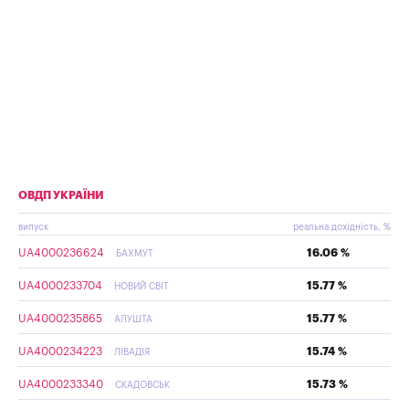
ОВДП УКРАЇНИ
випуск
реальна дохідність, %
UA4000236624
16.06 %
БАХМУТ
UA4000233704
15.77 %
НОВИЙ СВІТ
UA4000235865
15.77 %
АЛУШТА
UA4000234223
15.74 %
ЛІВАДІЯ
UA4000233340
15.73 %
СКАДОВСЬК