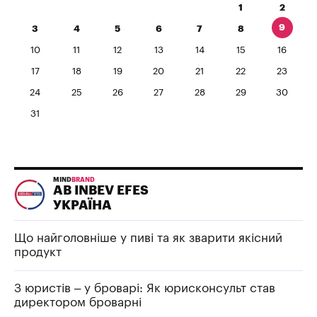
1
2
9
3
4
5
6
7
8
10
11
12
13
14
15
16
17
18
19
20
21
22
23
24
25
26
27
28
29
30
31
MIND
BRAND
AB INBEV EFES
УКРАЇНА
Що найголовніше у пиві та як зварити якісний
продукт
З юристів – у броварі: Як юрисконсульт став
директором броварні