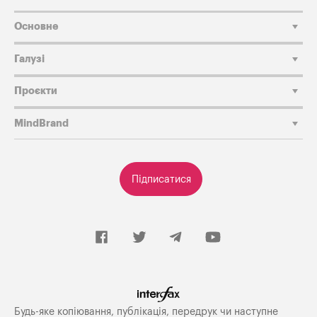
Основне
Галузі
Проєкти
MindBrand
Підписатися
Будь-яке копiювання, публiкацiя, передрук чи наступне