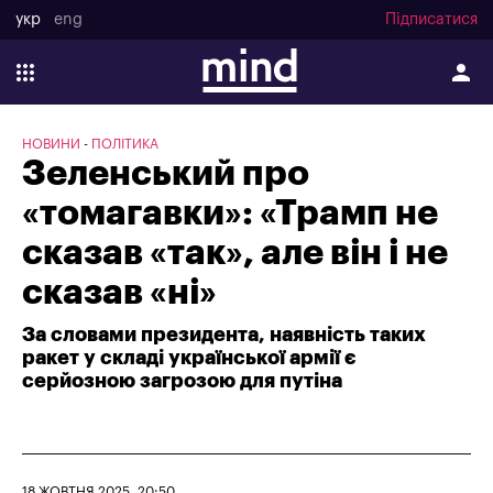
укр
eng
Підписатися
НОВИНИ
ПОЛІТИКА
Зеленський про
«томагавки»: «Трамп не
сказав «так», але він і не
сказав «ні»
За словами президента, наявність таких
ракет у складі української армії є
серйозною загрозою для путіна
18 ЖОВТНЯ 2025, 20:50