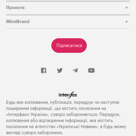
Проєкти
MindBrand
Підписатися
Будь-яке копiювання, публiкацiя, передрук чи наступне
поширення iнформацiї, що мiстить посилання на
«Iнтерфакс-Україна», суворо забороняється. Передрук,
копіювання або відтворення інформації, яка містить
посилання на агентство «Українські Новини», в будь-якому
вигляді суворо заборонено.