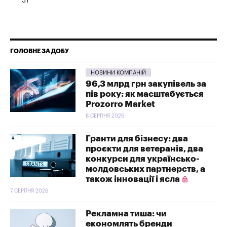
31
ГОЛОВНЕ ЗА ДОБУ
НОВИНИ КОМПАНІЙ
96,3 млрд грн закупівель за
пів року: як масштабується
Prozorro Market
8 СЕРПНЯ 2026
Гранти для бізнесу: два
проєкти для ветеранів, два
конкурси для українсько-
молдовських партнерств, а
також інновації і ясла
7 СЕРПНЯ 2026
Рекламна тиша: чи
економлять бренди