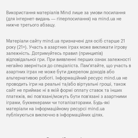
Використання матеріалів Mind лише за умови посилання
(для інтернет-видань — гіперпосилання) на
mind.ua
не
нижче третього абзацу.
Матеріали сайту mind.ua призначені для осіб старше 21
року (21+). Участь в азартних іграх може викликати ігрову
залежність. Дотримуйтесь правил (принципів)
відповідальної гри. При виявленні перших ознак залежності
негайно зверніться до спеціаліста. Пам'ятайте, що участь в
азартних іграх не може бути джерелом доходів або
альтернативою роботі. Інформаційний ресурс mind.ua не
проводить ігри на реальні та/або віртуальні гроші, також
сайт не приймає ні в якій формі оплату ставок та інших
платежів, які пов’язані/можуть бути пов’язані з азартними
іграми, букмекерами чи тоталізаторами. Будь-які
матеріали на інформаційному ресурсі mind.ua
публікуються виключно в інформаційних цілях.