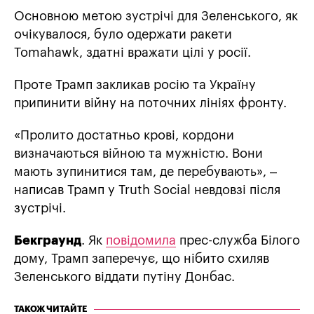
Основною метою зустрічі для Зеленського, як
очікувалося, було одержати ракети
Tomahawk, здатні вражати цілі у росії.
Проте Трамп закликав росію та Україну
припинити війну на поточних лініях фронту.
«Пролито достатньо крові, кордони
визначаються війною та мужністю. Вони
мають зупинитися там, де перебувають», –
написав Трамп у Truth Social невдовзі після
зустрічі.
Бекграунд
. Як
повідомила
прес-служба Білого
дому, Трамп заперечує, що нібито схиляв
Зеленського віддати путіну Донбас.
ТАКОЖ ЧИТАЙТЕ