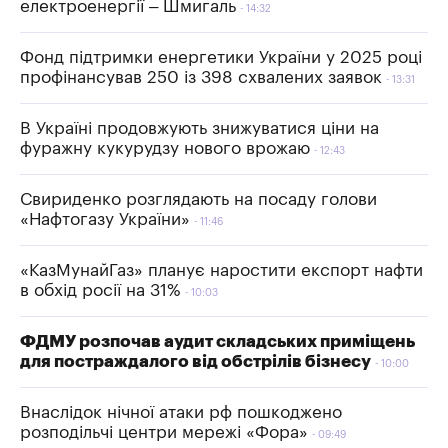
електроенергії – Шмигаль
14:32
Фонд підтримки енергетики України у 2025 році
профінансував 250 із 398 схвалених заявок
13:31
В Україні продовжують знижуватися ціни на
фуражну кукурудзу нового врожаю
12:43
Свириденко розглядають на посаду голови
«Нафтогазу України»
11:46
«КазМунайГаз» планує наростити експорт нафти
в обхід росії на 31%
10:03
ФДМУ розпочав аудит складських приміщень
для постраждалого від обстрілів бізнесу
10:00
Внаслідок нічної атаки рф пошкоджено
розподільчі центри мережі «Фора»
09:49