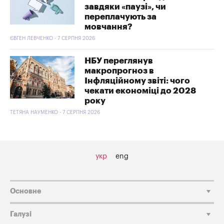
завдяки «паузі», чи
переплачують за
мовчання?
ЄВГЕН ЛЕВЧЕНКО - 7 СЕРПНЯ 2026
НБУ переглянув
макропрогноз в
Інфляційному звіті: чого
чекати економіці до 2028
року
ТЕТЯНА НАУМЕНКО - 7 СЕРПНЯ 2026
укр
eng
Основне
Галузі