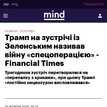
укр
eng
Підписатися
НОВИНИ
ПОЛІТИКА
Трамп на зустрічі із
Зеленським називав
війну «спецоперацією» -
Financial Times
Тригодинна зустріч перетворилася на
«перепалку з криками», при цьому Трамп
«постійно нецензурно висловлювався»
20 ЖОВТНЯ 2025, 19:34