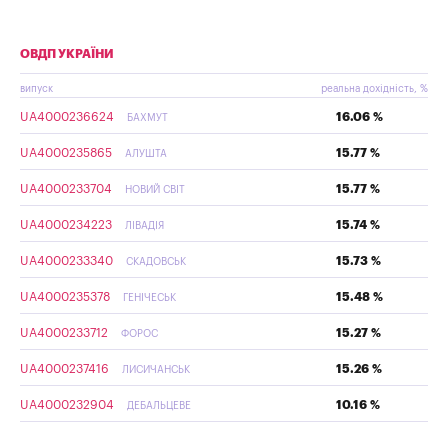
ОВДП УКРАЇНИ
випуск
реальна дохідність, %
UA4000236624
16.06 %
БАХМУТ
UA4000235865
15.77 %
АЛУШТА
UA4000233704
15.77 %
НОВИЙ СВІТ
UA4000234223
15.74 %
ЛІВАДІЯ
UA4000233340
15.73 %
СКАДОВСЬК
UA4000235378
15.48 %
ГЕНІЧЕСЬК
UA4000233712
15.27 %
ФОРОС
UA4000237416
15.26 %
ЛИСИЧАНСЬК
UA4000232904
10.16 %
ДЕБАЛЬЦЕВЕ