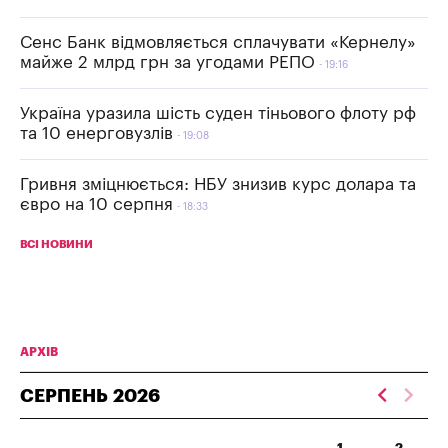
Сенс Банк відмовляється сплачувати «Кернелу»
майже 2 млрд грн за угодами РЕПО
19:16
Україна уразила шість суден тіньового флоту рф
та 10 енерговузлів
19:08
Гривня зміцнюється: НБУ знизив курс долара та
євро на 10 серпня
18:33
ВСІ НОВИНИ
АРХІВ
СЕРПЕНЬ
2026
1
2