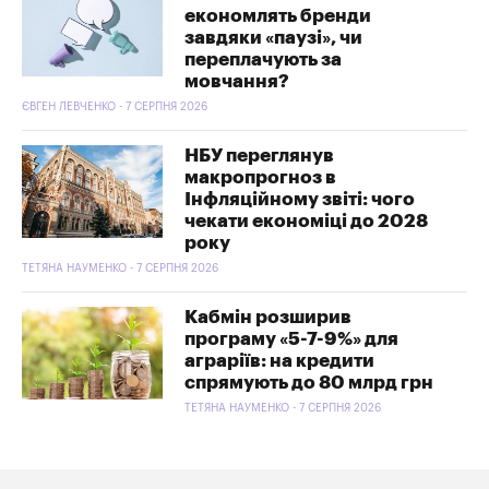
економлять бренди
завдяки «паузі», чи
переплачують за
мовчання?
ЄВГЕН ЛЕВЧЕНКО - 7 СЕРПНЯ 2026
НБУ переглянув
макропрогноз в
Інфляційному звіті: чого
чекати економіці до 2028
року
ТЕТЯНА НАУМЕНКО - 7 СЕРПНЯ 2026
Кабмін розширив
програму «5-7-9%» для
аграріїв: на кредити
спрямують до 80 млрд грн
ТЕТЯНА НАУМЕНКО - 7 СЕРПНЯ 2026