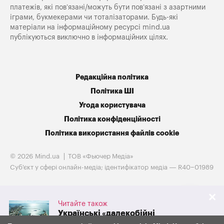
платежів, які пов’язані/можуть бути пов’язані з азартними
іграми, букмекерами чи тоталізаторами. Будь-які
матеріали на інформаційному ресурсі mind.ua
публікуються виключно в інформаційних цілях.
Редакційна політика
Політика ШІ
Угода користувача
Політика конфіденційності
Політика використання файлів cookie
© 2026 Mind.ua
ТОВ «Фьючер Медiа»
Cуб'єкт у сфері онлайн-медіа; ідентифікатор медіа — R40−01989
Читайте також
Українські «далекобійні
санкції» обвалили експорт