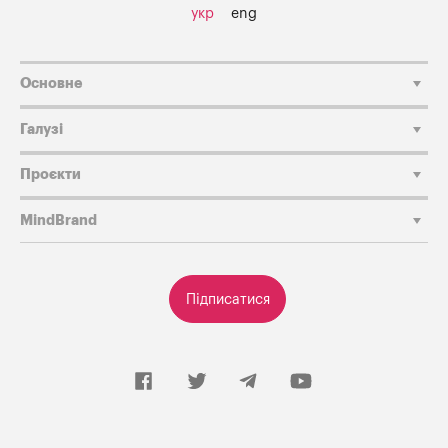
укр
eng
Основне
Галузі
Проєкти
MindBrand
Підписатися