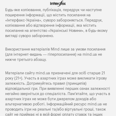
Будь-яке копiювання, публiкацiя, передрук чи наступне
поширення iнформацiї, що мiстить посилання на
«Iнтерфакс-Україна», суворо забороняється. Передрук,
копіювання або відтворення інформації, яка містить
посилання на агентство «Українські Новини», в будь-якому
вигляді суворо заборонено.
Використання матеріалів Mind лише за умови посилання
(для інтернет-видань — гіперпосилання) на
mind.ua
не
нижче третього абзацу.
Матеріали сайту mind.ua призначені для осіб старше 21
року (21+). Участь в азартних іграх може викликати ігрову
залежність. Дотримуйтесь правил (принципів)
відповідальної гри. При виявленні перших ознак залежності
негайно зверніться до спеціаліста. Пам'ятайте, що участь в
азартних іграх не може бути джерелом доходів або
альтернативою роботі. Інформаційний ресурс mind.ua не
проводить ігри на реальні та/або віртуальні гроші, також
сайт не приймає ні в якій формі оплату ставок та інших