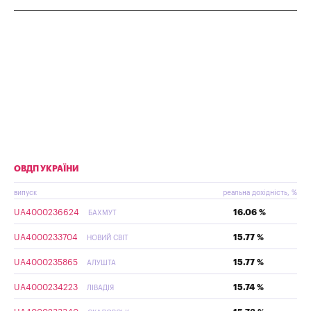
ОВДП УКРАЇНИ
випуск
реальна дохідність, %
UA4000236624
16.06 %
БАХМУТ
UA4000233704
15.77 %
НОВИЙ СВІТ
UA4000235865
15.77 %
АЛУШТА
UA4000234223
15.74 %
ЛІВАДІЯ