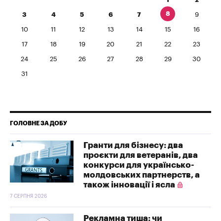
8
3
4
5
6
7
9
10
11
12
13
14
15
16
17
18
19
20
21
22
23
24
25
26
27
28
29
30
31
ГОЛОВНЕ ЗА ДОБУ
Гранти для бізнесу: два
проєкти для ветеранів, два
конкурси для українсько-
молдовських партнерств, а
також інновації і ясла
7 СЕРПНЯ 2026
Рекламна тиша: чи