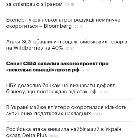
за співпрацю з Іраном
22:45
Експорт української агропродукції неминуче
скоротиться – Bloomberg
22:15
Атаки ЗСУ обвалили продажі військових товарів
на Wildberries на 40%
21:57
Сенат США схвалив законопроект про
«пекельні санкції» проти рф
21:17
НБУ дозволив банкам не визнавати дефолт
бізнесу, що постраждав від атак рф
20:49
В Україні майже вп'ятеро скоротилася кількість
зупинених податкових накладних
20:13
Російська атака знищила найбільший в Україні
склад Delta Plus
19:40