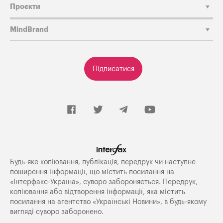
Проєкти
MindBrand
Підписатися
Будь-яке копiювання, публiкацiя, передрук чи наступне
поширення iнформацiї, що мiстить посилання на
«Iнтерфакс-Україна», суворо забороняється. Передрук,
копіювання або відтворення інформації, яка містить
посилання на агентство «Українські Новини», в будь-якому
вигляді суворо заборонено.