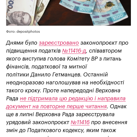
Фото: depositphotos
Днями було
зареєстровано
законопроєкт про
підвищення податків
№11416-д
, співавтором
якого виступив голова Комітету ВР з
питань
фінансів, податкової та митної
політики Данило Гетманцев. Останній
неодноразово наголошував на необхідності
такого кроку. Проте напередодні Верховна
Рада
не підтримала цю редакцію і направила
документ на повторне перше читання
. Однак
ще в
липні Верховна Рада зареєструвала
урядовий законопроєкт
№11416
про внесення
змін до Податкового кодексу, яким також