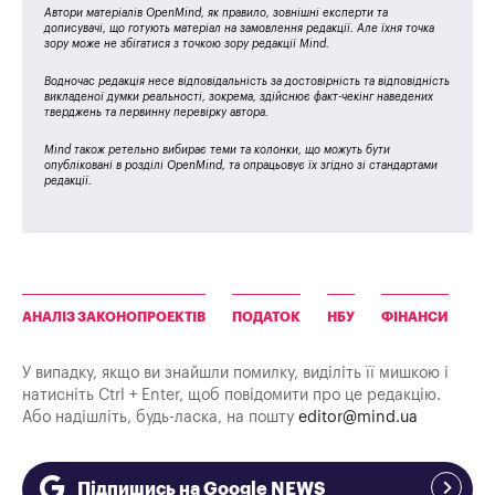
Автори матеріалів OpenMind, як правило, зовнішні експерти та
дописувачі, що готують матеріал на замовлення редакції. Але їхня точка
зору може не збігатися з точкою зору редакції Mind.
Водночас редакція несе відповідальність за достовірність та відповідність
викладеної думки реальності, зокрема, здійснює факт-чекінг наведених
тверджень та первинну перевірку автора.
Mind також ретельно вибирає теми та колонки, що можуть бути
опубліковані в розділі OpenMind, та опрацьовує їх згідно зі стандартами
редакції.
АНАЛІЗ ЗАКОНОПРОЕКТІВ
ПОДАТОК
НБУ
ФІНАНСИ
У випадку, якщо ви знайшли помилку, виділіть її мишкою і
натисніть Ctrl + Enter, щоб повідомити про це редакцію.
Або надішліть, будь-ласка, на пошту
editor@mind.ua
Підпишись на Google NEWS