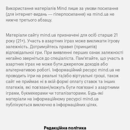
Використання матеріалів Mind лише за умови посилання
(для інтернет-видань — гіперпосилання) на
mind.ua
не
нижче третього абзацу.
Матеріали сайту mind.ua призначені для осіб старше 21
року (21+). Участь в азартних іграх може викликати ігрову
залежність. Дотримуйтесь правил (принципів)
відповідальної гри. При виявленні перших ознак залежності
негайно зверніться до спеціаліста. Пам'ятайте, що участь в
азартних іграх не може бути джерелом доходів або
альтернативою роботі. Інформаційний ресурс mind.ua не
проводить ігри на реальні та/або віртуальні гроші, також
сайт не приймає ні в якій формі оплату ставок та інших
платежів, які пов’язані/можуть бути пов’язані з азартними
іграми, букмекерами чи тоталізаторами. Будь-які
матеріали на інформаційному ресурсі mind.ua
публікуються виключно в інформаційних цілях.
Редакційна політика