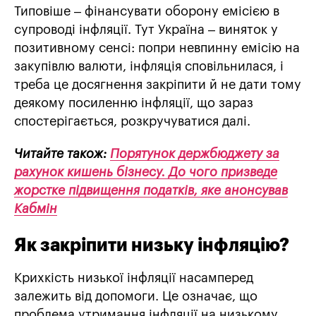
Типовіше – фінансувати оборону емісією в
супроводі інфляції. Тут Україна – виняток у
позитивному сенсі: попри невпинну емісію на
закупівлю валюти, інфляція сповільнилася, і
треба це досягнення закріпити й не дати тому
деякому посиленню інфляції, що зараз
спостерігається, розкручуватися далі.
Читайте також:
Порятунок держбюджету за
рахунок кишень бізнесу. До чого призведе
жорстке підвищення податків, яке анонсував
Кабмін
Як закріпити низьку інфляцію?
Крихкість низької інфляції насамперед
залежить від допомоги. Це означає, що
проблема утримання інфляції на низькому