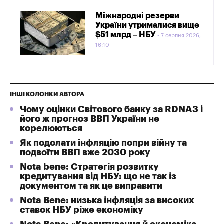
Міжнародні резерви
України утрималися вище
$51 млрд – НБУ
7 серпня 2026,
16:10
ІНШІ КОЛОНКИ АВТОРА
Чому оцінки Світового банку за RDNA3 і
його ж прогноз ВВП України не
корелюються
Як подолати інфляцію попри війну та
подвоїти ВВП вже 2030 року
Nota bene: Стратегія розвитку
кредитування від НБУ: що не так із
документом та як це виправити
Nota Bene: низька інфляція за високих
ставок НБУ ріже економіку