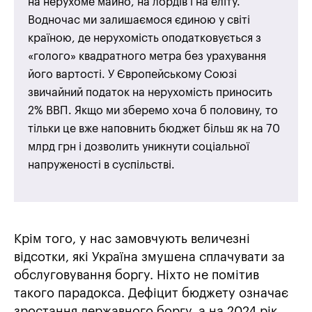
на нерухоме майно, на лордів і на еліту.
Водночас ми залишаємося єдиною у світі
країною, де нерухомість оподатковується з
«голого» квадратного метра без урахування
його вартості. У Європейському Союзі
звичайний податок на нерухомість приносить
2% ВВП. Якщо ми зберемо хоча б половину, то
тільки це вже наповнить бюджет більш як на 70
млрд грн і дозволить уникнути соціальної
напруженості в суспільстві.
Крім того, у нас замовчують величезні
відсотки, які Україна змушена сплачувати за
обслуговування боргу. Ніхто не помітив
такого парадокса. Дефіцит бюджету означає
зростання державного боргу, а на 2024 рік