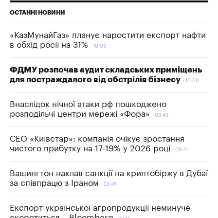
ОСТАННІ НОВИНИ
«КазМунайГаз» планує наростити експорт нафти
в обхід росії на 31%
10:03
ФДМУ розпочав аудит складських приміщень
для постраждалого від обстрілів бізнесу
10:00
Внаслідок нічної атаки рф пошкоджено
розподільчі центри мережі «Фора»
09:49
СЕО «Київстар»: компанія очікує зростання
чистого прибутку на 17-19% у 2026 році
09:41
Вашингтон наклав санкції на криптобіржу в Дубаї
за співпрацю з Іраном
22:45
Експорт української агропродукції неминуче
скоротиться – Bloomberg