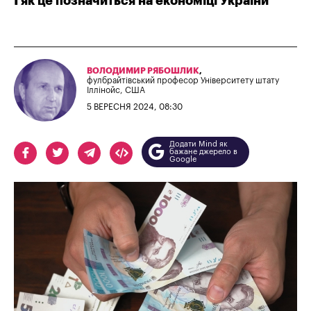
І як це позначиться на економіці України
ВОЛОДИМИР РЯБОШЛИК
,
фулбрайтівський професор Університету штату
Іллінойс, США
5 ВЕРЕСНЯ 2024, 08:30
Додати Mind як
бажане джерело в
Google