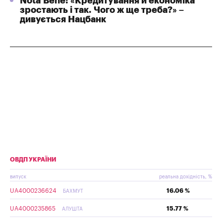
Nota Bene: «Кредитування й економіка
зростають і так. Чого ж ще треба?» –
дивується Нацбанк
ОВДП УКРАЇНИ
випуск
реальна дохідність, %
UA4000236624
16.06 %
БАХМУТ
UA4000235865
15.77 %
АЛУШТА