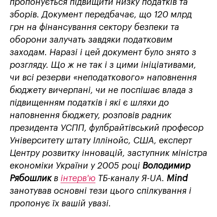
пропонується підвищити низку податків та
зборів. Документ передбачає, що 120 млрд
грн на фінансування сектору безпеки та
оборони залучать завдяки податковим
заходам. Наразі і цей документ було знято з
розгляду. Що ж не так і з цими ініціативами,
чи всі резерви «неподаткового» наповнення
бюджету вичерпані, чи не поспішає влада з
підвищенням податків і які є шляхи до
наповнення бюджету, розповів радник
президента УСПП, фулбрайтівський професор
Університету штату Іллінойс, США, експерт
Центру розвитку інновацій, заступник міністра
економіки України у 2005 році
Володимир
Рябошлик
в
інтерв'ю
ТБ-каналу Я-UA.
Mind
занотував основні тези цього спілкування і
пропонує їх вашій увазі.