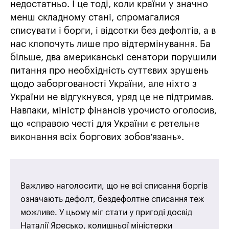
недостатньо. І це тоді, коли країни у значно
менш складному стані, спромагалися
списувати і борги, і відсотки без дефолтів, а в
нас клопочуть лише про відтермінування. Ба
більше, два американські сенатори порушили
питання про необхідність суттєвих зрушень
щодо заборгованості України, але ніхто з
України не відгукнувся, уряд це не підтримав.
Навпаки, міністр фінансів урочисто оголосив,
що «справою честі для України є ретельне
виконання всіх боргових зобов’язань».
Важливо наголосити, що не всі списання боргів
означають дефолт, бездефолтне списання теж
можливе. У цьому міг стати у пригоді досвід
Наталії Яресько, колишньої міністерки