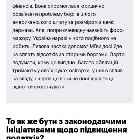
фінансів. Вона спромоглася юридично
розв'язати проблему боргів цілого
американського штату за розміром з деякі
держави. Але, попри очевидну наявність форс-
мажору, Україна наразі нічого подібного не
робить. Левова частка допомог МВФ досі йде
на сплату відсотків за старими боргами. Варто
подумати, кому це вигідно. Багато облігацій
тримають у своїх руках олігархи, у них є вплив
на владу, і через це вони не поспішають ці
відсотки скорочувати.
То як же бути з законодавчими
ініціативами щодо підвищення
податків?