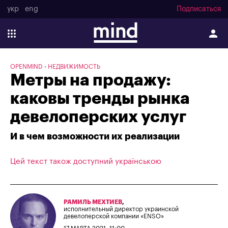
укр
eng
Подписаться
OPENMIND
НЕДВИЖИМОСТЬ
Метры на продажу:
каковы тренды рынка
девелоперских услуг
И в чем возможности их реализации
Цей текст також доступний українською
РАМИЛЬ МЕХТИЕВ
,
исполнительный директор украинской
девелоперской компании «ENSO»