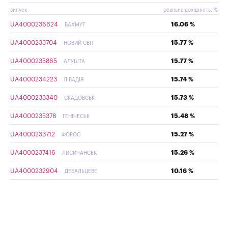
випуск
реальна дохідність, %
UA4000236624
16.06 %
БАХМУТ
UA4000233704
15.77 %
НОВИЙ СВІТ
UA4000235865
15.77 %
АЛУШТА
UA4000234223
15.74 %
ЛІВАДІЯ
UA4000233340
15.73 %
СКАДОВСЬК
UA4000235378
15.48 %
ГЕНІЧЕСЬК
UA4000233712
15.27 %
ФОРОС
UA4000237416
15.26 %
ЛИСИЧАНСЬК
UA4000232904
10.16 %
ДЕБАЛЬЦЕВЕ