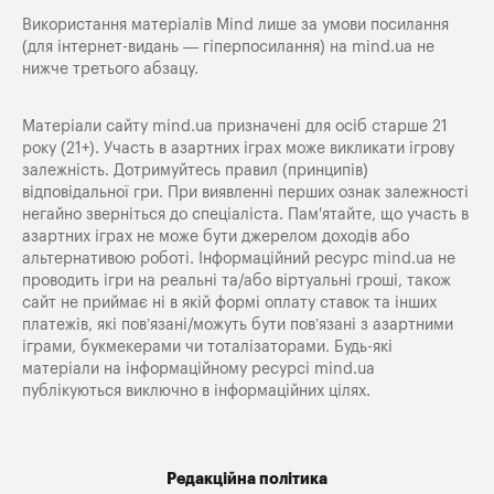
Використання матеріалів Mind лише за умови посилання
(для інтернет-видань — гіперпосилання) на
mind.ua
не
нижче третього абзацу.
Матеріали сайту mind.ua призначені для осіб старше 21
року (21+). Участь в азартних іграх може викликати ігрову
залежність. Дотримуйтесь правил (принципів)
відповідальної гри. При виявленні перших ознак залежності
негайно зверніться до спеціаліста. Пам'ятайте, що участь в
азартних іграх не може бути джерелом доходів або
альтернативою роботі. Інформаційний ресурс mind.ua не
проводить ігри на реальні та/або віртуальні гроші, також
сайт не приймає ні в якій формі оплату ставок та інших
платежів, які пов’язані/можуть бути пов’язані з азартними
іграми, букмекерами чи тоталізаторами. Будь-які
матеріали на інформаційному ресурсі mind.ua
публікуються виключно в інформаційних цілях.
Редакційна політика