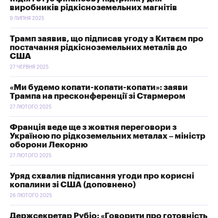
виробників рідкісноземельних магнітів
9 ЛИПНЯ 2025
Трамп заявив, що підписав угоду з Китаєм про
постачання рідкісноземельних металів до
США
27 ЧЕРВНЯ 2025
«Ми будемо копати-копати-копати»: заяви
Трампа на пресконференції зі Стармером
27 ЛЮТОГО 2025
Франція веде ще з жовтня переговори з
Україною по рідкоземельних металах – міністр
оборони Лекорню
27 ЛЮТОГО 2025
Уряд схвалив підписання угоди про корисні
копалини зі США (доповнено)
26 ЛЮТОГО 2025
Держсекретар Рубіо: «Говорити про готовність