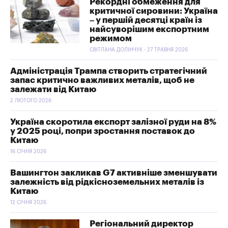
Рекордні обмеження для
критичної сировини: Україна
– у першій десятці країн із
найсуворішим експортним
режимом
СВІТЛАНА ДОЛІНЧУК - 27 ТРАВНЯ 2026
Адміністрація Трампа створить стратегічний
запас критично важливих металів, щоб не
залежати від Китаю
2 ЛЮТОГО 2026
Україна скоротила експорт залізної руди на 8%
у 2025 році, попри зростання поставок до
Китаю
16 СІЧНЯ 2026
Вашингтон закликав G7 активніше зменшувати
залежність від рідкісноземельних металів із
Китаю
12 СІЧНЯ 2026
Регіональний директор