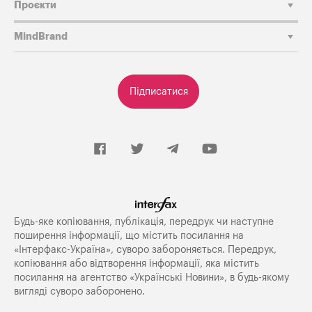
Проєкти
MindBrand
Підписатися
Будь-яке копiювання, публiкацiя, передрук чи наступне
поширення iнформацiї, що мiстить посилання на
«Iнтерфакс-Україна», суворо забороняється. Передрук,
копіювання або відтворення інформації, яка містить
посилання на агентство «Українські Новини», в будь-якому
вигляді суворо заборонено.