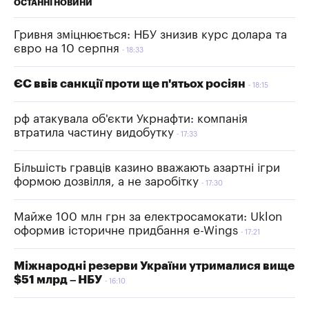
ОСТАННІ НОВИНИ
Гривня зміцнюється: НБУ знизив курс долара та
євро на 10 серпня
18:33
ЄС ввів санкції проти ще п'ятьох росіян
18:15
рф атакувала об'єкти Укрнафти: компанія
втратила частину видобутку
17:33
Більшість гравців казино вважають азартні ігри
формою дозвілля, а не заробітку
17:30
Майже 100 млн грн за електросамокати: Uklon
оформив історичне придбання e-Wings
17:21
Міжнародні резерви України утрималися вище
$51 млрд – НБУ
16:10