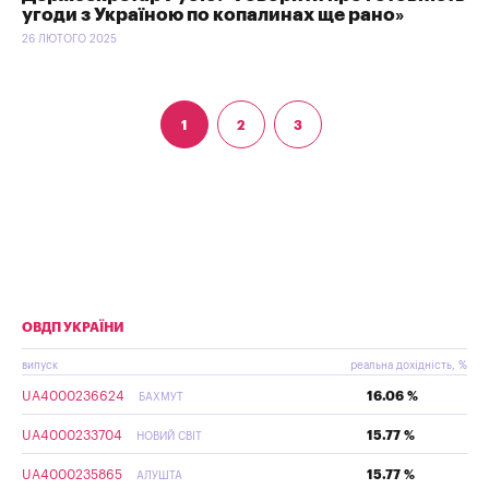
угоди з Україною по копалинах ще рано»
26 ЛЮТОГО 2025
1
2
3
ОВДП УКРАЇНИ
випуск
реальна дохідність, %
UA4000236624
16.06 %
БАХМУТ
UA4000233704
15.77 %
НОВИЙ СВІТ
UA4000235865
15.77 %
АЛУШТА