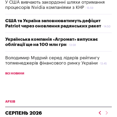
У США вивчають закордонні шляхи отримання
процесорів Nvidia компаніями з КНР
15:59
США та Україна заповнюватимуть дефіцит
Patriot через оновлення радянських ракет
14:50
Українська компанія «Агромат» випускає
облігації ще на 100 млн грн
13:58
Володимир Мудрий серед лідерів рейтингу
топменеджерів фінансового ринку України
13:45
ВСІ НОВИНИ
АРХІВ
СЕРПЕНЬ
2026