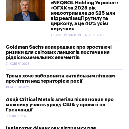
«NEQSOL Holding Україна»:
«ОГХК за 2025 рік
недоотримала до $25 млн
від реалізації рутилу та
циркону, а це 40% усієї
виручки»
ТЕТЯНА ОМЕЛЬЧЕНКО - 6 СІЧНЯ 2026
Goldman Sachs попереджає про зростаючі
ризики для світових ланцюгів постачання
рідкісноземельних елементів
21 ЖОВТНЯ 2025
Трамп хоче заборонити китайським літакам
пролітати над територією росії
10 ЖОВТНЯ 2025
Акції Critical Metals злетіли після новин про
можливу участь уряду США у проєкті на
Гренландії
6 ЖОВТНЯ 2025
Індія готує фінансову підтримку для