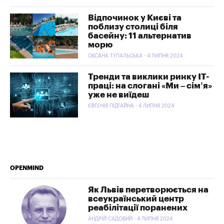
Відпочинок у Києві та
поблизу столиці біля
басейну: 11 альтернатив
морю
ОКСАНА ТУПАЛЬСЬКА - 4 ЛИПНЯ 2024
Тренди та виклики ринку ІТ-
праці: на слогані «Ми – сім’я»
уже не виїдеш
ЄВГЕНІЯ ПІДГАЙНА - 4 ЛИПНЯ 2024
OPENMIND
Як Львів перетворюється на
всеукраїнський центр
реабілітації поранених
АНДРІЙ САДОВИЙ - 4 ЛИПНЯ 2024