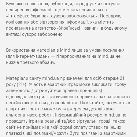
Будь-яке копiювання, публiкацiя, передрук чи наступне
поширення iнформацiї, що мiстить посилання на
«Iнтерфакс-Україна», суворо забороняється. Передрук,
копіювання або відтворення інформації, яка містить
посилання на агентство «Українські Новини», в будь-якому
вигляді суворо заборонено.
Використання матеріалів Mind лише за умови посилання
(для інтернет-видань — гіперпосилання) на
mind.ua
не
нижче третього абзацу.
Матеріали сайту mind.ua призначені для осіб старше 21
року (21+). Участь в азартних іграх може викликати ігрову
залежність. Дотримуйтесь правил (принципів)
відповідальної гри. При виявленні перших ознак залежності
негайно зверніться до спеціаліста. Пам'ятайте, що участь в
азартних іграх не може бути джерелом доходів або
альтернативою роботі. Інформаційний ресурс mind.ua не
проводить ігри на реальні та/або віртуальні гроші, також
сайт не приймає ні в якій формі оплату ставок та інших
платежів, які пов’язані/можуть бути пов’язані з азартними