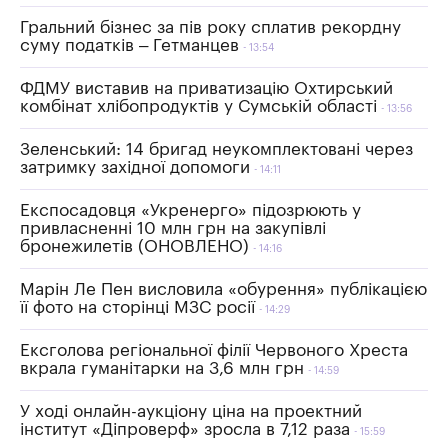
Гральний бізнес за пів року сплатив рекордну
суму податків – Гетманцев
13:54
ФДМУ виставив на приватизацію Охтирський
комбінат хлібопродуктів у Сумській області
13:56
Зеленський: 14 бригад неукомплектовані через
затримку західної допомоги
14:11
Експосадовця «Укренерго» підозрюють у
привласненні 10 млн грн на закупівлі
бронежилетів (ОНОВЛЕНО)
14:16
Марін Ле Пен висловила «обурення» публікацією
її фото на сторінці МЗС росії
14:29
Ексголова регіональної філії Червоного Хреста
вкрала гуманітарки на 3,6 млн грн
14:59
У ході онлайн-аукціону ціна на проектний
інститут «Діпроверф» зросла в 7,12 раза
15:59