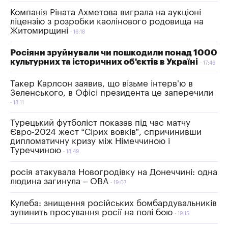
Компанія Ріната Ахметова виграла на аукціоні
ліцензію з розробки каолінового родовища на
Житомирщині
16:18
Росіяни зруйнували чи пошкодили понад 1000
культурних та історичних об'єктів в Україні
17:46
Такер Карлсон заявив, що візьме інтерв’ю в
Зеленського, в Офісі президента це заперечили
18:11
Турецький футболіст показав під час матчу
Євро-2024 жест “Сірих вовків”, спричинивши
дипломатичну кризу між Німеччиною і
Туреччиною
18:49
росія атакувала Новогродівку на Донеччині: одна
людина загинула – ОВА
19:07
Кулеба: знищення російських бомбардувальників
зупинить просування росії на полі бою
19:15