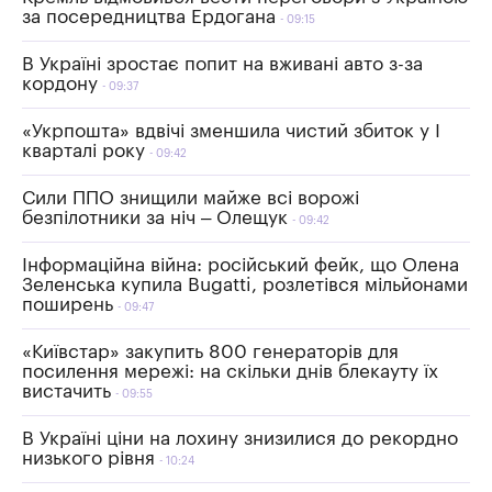
за посередництва Ердогана
09:15
В Україні зростає попит на вживані авто з-за
кордону
09:37
«Укрпошта» вдвічі зменшила чистий збиток у І
кварталі року
09:42
Сили ППО знищили майже всі ворожі
безпілотники за ніч – Олещук
09:42
Інформаційна війна: російський фейк, що Олена
Зеленська купила Bugatti, розлетівся мільйонами
поширень
09:47
«Київстар» закупить 800 генераторів для
посилення мережі: на скільки днів блекауту їх
вистачить
09:55
В Україні ціни на лохину знизилися до рекордно
низького рівня
10:24