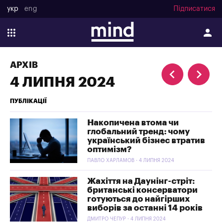
укр
eng
Підписатися
АРХІВ
4 ЛИПНЯ 2024
ПУБЛІКАЦІЇ
Накопичена втома чи
глобальний тренд: чому
український бізнес втратив
оптимізм?
ПАВЛО ХАРЛАМОВ - 4 ЛИПНЯ 2024
Жахіття на Даунінг-стріт:
британські консерватори
готуються до найгірших
виборів за останні 14 років
ДМИТРО ЧЕПУР - 4 ЛИПНЯ 2024