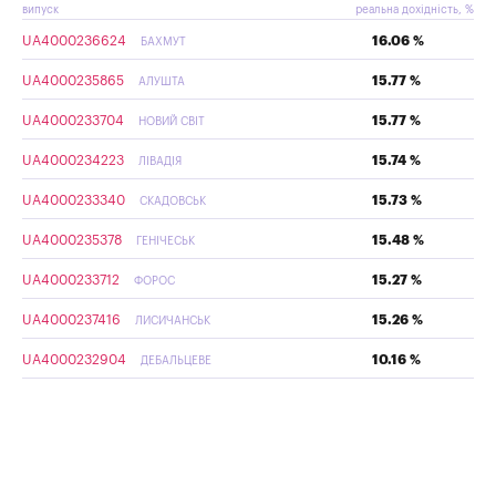
випуск
реальна дохідність, %
UA4000236624
16.06 %
БАХМУТ
UA4000235865
15.77 %
АЛУШТА
UA4000233704
15.77 %
НОВИЙ СВІТ
UA4000234223
15.74 %
ЛІВАДІЯ
UA4000233340
15.73 %
СКАДОВСЬК
UA4000235378
15.48 %
ГЕНІЧЕСЬК
UA4000233712
15.27 %
ФОРОС
UA4000237416
15.26 %
ЛИСИЧАНСЬК
UA4000232904
10.16 %
ДЕБАЛЬЦЕВЕ