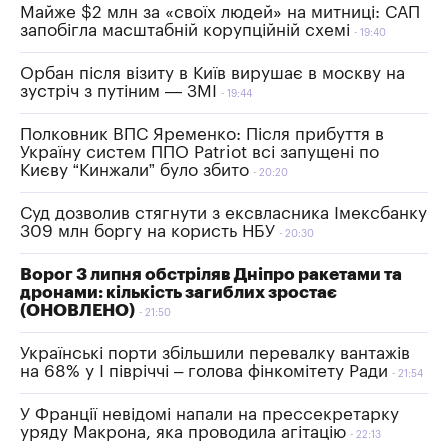
Майже $2 млн за «своїх людей» на митниці: САП
запобігла масштабній корупційній схемі
19:40
Орбан після візиту в Київ вирушає в москву на
зустріч з путіним — ЗМІ
19:44
Полковник ВПС Яременко: Після прибуття в
Україну систем ППО Patriot всі запущені по
Києву “Кинжали” було збито
20:20
Суд дозволив стягнути з ексвласника Імексбанку
309 млн боргу на користь НБУ
20:30
Ворог 3 липня обстріляв Дніпро ракетами та
дронами: кількість загиблих зростає
(ОНОВЛЕНО)
21:50
Українські порти збільшили перевалку вантажів
на 68% у І півріччі – голова фінкомітету Ради
21:54
У Франції невідомі напали на прессекретарку
уряду Макрона, яка проводила агітацію
22:13