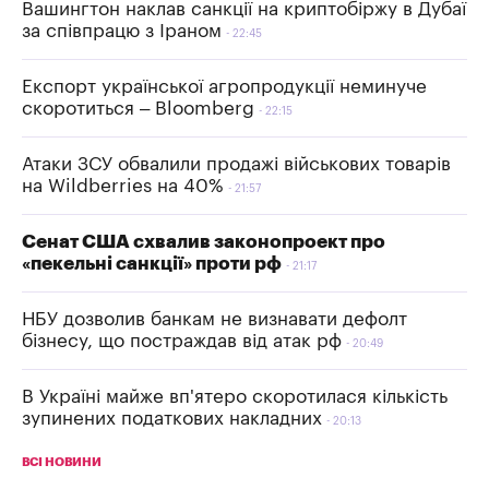
Вашингтон наклав санкції на криптобіржу в Дубаї
за співпрацю з Іраном
22:45
Експорт української агропродукції неминуче
скоротиться – Bloomberg
22:15
Атаки ЗСУ обвалили продажі військових товарів
на Wildberries на 40%
21:57
Сенат США схвалив законопроект про
«пекельні санкції» проти рф
21:17
НБУ дозволив банкам не визнавати дефолт
бізнесу, що постраждав від атак рф
20:49
В Україні майже вп'ятеро скоротилася кількість
зупинених податкових накладних
20:13
ВСІ НОВИНИ