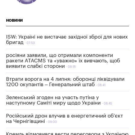
НОВИНИ
ISW: Україні не вистачає західної зброї для нових
бригад
07:50
росіяни заявили, що отримали компоненти
ракети ATACMS та «уважно» їх вивчають, щоб
виявити слабкі сторони
08:18
Втрати ворога на 4 липня: оборонці ліквідували
1200 окупантів – Генеральний штаб
08:41
Зеленський згоден на участь путіна у
наступному Саміті миру щодо України
08:45
Російський дрон влучив в енергетичний об’єкт
на Чернігівщині
09:00
Кремль відмовився вести переговори з Україною