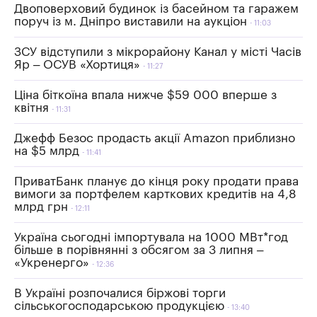
Двоповерховий будинок із басейном та гаражем
поруч із м. Дніпро виставили на аукціон
11:03
ЗСУ відступили з мікрорайону Канал у місті Часів
Яр – ОСУВ «Хортиця»
11:27
Ціна біткоїна впала нижче $59 000 вперше з
квітня
11:31
Джефф Безос продасть акції Amazon приблизно
на $5 млрд
11:41
ПриватБанк планує до кінця року продати права
вимоги за портфелем карткових кредитів на 4,8
млрд грн
12:11
Україна сьогодні імпортувала на 1000 МВт*год
більше в порівнянні з обсягом за 3 липня –
«Укренерго»
12:36
В Україні розпочалися біржові торги
сільськогосподарською продукцією
13:40