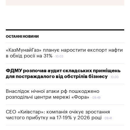
ОСТАННІ НОВИНИ
«КазМунайГаз» планує наростити експорт нафти
в обхід росії на 31%
10:03
ФДМУ розпочав аудит складських приміщень
для постраждалого від обстрілів бізнесу
10:00
Внаслідок нічної атаки рф пошкоджено
розподільчі центри мережі «Фора»
09:49
СЕО «Київстар»: компанія очікує зростання
чистого прибутку на 17-19% у 2026 році
09:41