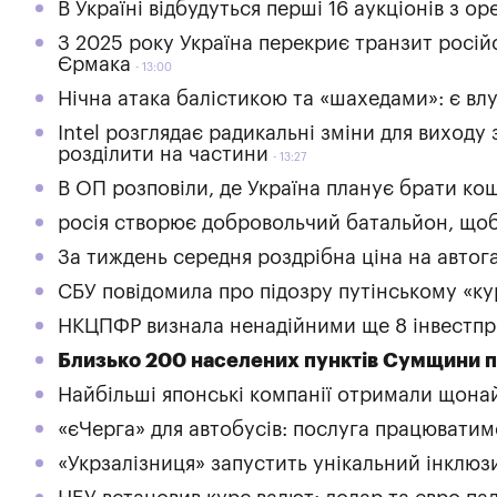
В Україні відбудуться перші 16 аукціонів з 
З 2025 року Україна перекриє транзит росі
Єрмака
13:00
Нічна атака балістикою та «шахедами»: є вл
Intel розглядає радикальні зміни для виходу
розділити на частини
13:27
В ОП розповіли, де Україна планує брати ко
росія створює добровольчий батальйон, щоб
За тиждень середня роздрібна ціна на автога
СБУ повідомила про підозру путінському «ку
НКЦПФР визнала ненадійними ще 8 інвестпр
Близько 200 населених пунктів Сумщини п
Найбільші японські компанії отримали щона
«єЧерга» для автобусів: послуга працюватим
«Укрзалізниця» запустить унікальний інклюз