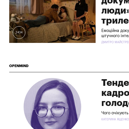
докум
люди»
триле
Емоційна доку
2434
штучного інте
ДМИТРО МАЙСТРЕН
OPENMIND
Тенде
кадро
голо
Чого очікуют
КАТЕРИНА ЯЩЕНКО 