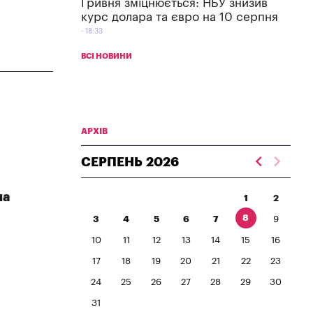
Гривня зміцнюється: НБУ знизив
курс долара та євро на 10 серпня
18:33
ВСІ НОВИНИ
АРХІВ
СЕРПЕНЬ
2026
на
1
2
8
3
4
5
6
7
9
10
11
12
13
14
15
16
17
18
19
20
21
22
23
24
25
26
27
28
29
30
31