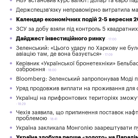
НБУ встановив курс валют: долар та євро па
Держспецзв’язку неправомірно витратила май
Календар економічних подій 2-5 вересня 2
ЗСУ за добу взяли під контроль 5 квадратни
Дайджест інвестиційного ринку
17:00
Зеленський: «Цього удару по Харкову не бу
авіацію там, де вона базується»
17:09
Керівник «Української бронетехніки» Бельба
озброєння
18:00
Bloomberg: Зеленський запропонував Моді пр
Уряд продовжив виплати на проживання для 
Українці на прифронтових територіях зможут
18:29
Чехія заявила, що припинення поставок нафт
проблемою
18:41
Україна закликала Монголію заарештувати пу
Україна здобула перше «золото» на Паралі