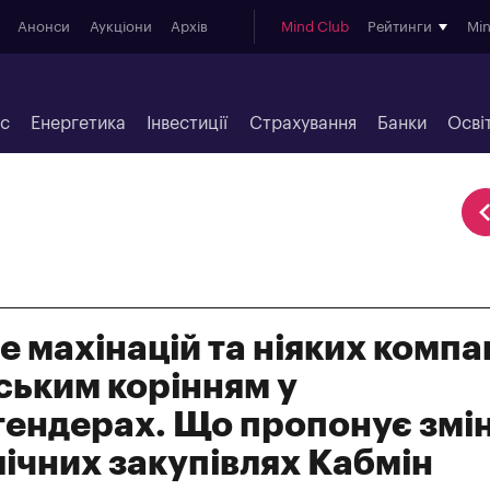
Анонси
Аукціони
Архів
Mind Club
Рейтинги
Mi
ес
Енергетика
Інвестиції
Страхування
Банки
Осві
 махінацій та ніяких компан
ським корінням у
ендерах. Що пропонує змі
лічних закупівлях Кабмін