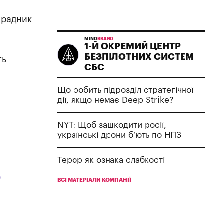
 радник
MIND
BRAND
1-Й ОКРЕМИЙ ЦЕНТР
БЕЗПІЛОТНИХ СИСТЕМ
ть
СБС
Що робить підрозділ стратегічної
дії, якщо немає Deep Strike?
NYT: Щоб зашкодити росії,
українські дрони б’ють по НПЗ
Терор як ознака слабкості
5
ВСІ МАТЕРІАЛИ КОМПАНІЇ