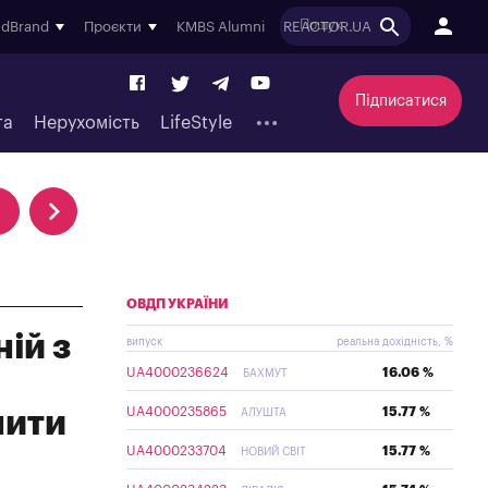
ndBrand
Проєкти
KMBS Alumni
REACTOR.UA
Підписатися
та
Нерухомість
LifeStyle
ОВДП УКРАЇНИ
ій з
випуск
реальна дохідність, %
UA4000236624
16.06 %
БАХМУТ
UA4000235865
15.77 %
нити
АЛУШТА
UA4000233704
15.77 %
НОВИЙ СВІТ