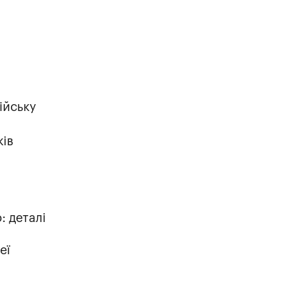
ійську
ків
: деталі
еї