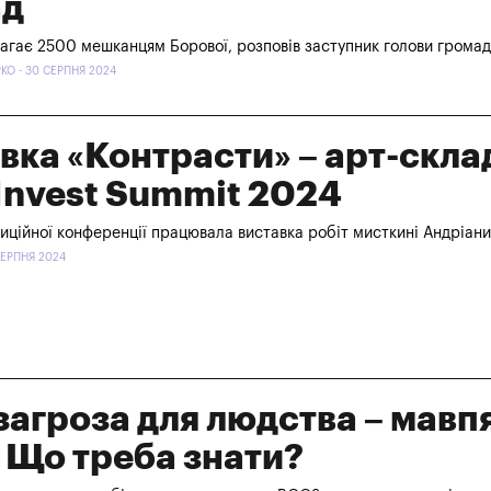
ад
магає 2500 мешканцям Борової, розповів заступник голови грома
О - 30 СЕРПНЯ 2024
вка «Контрасти» – арт-скла
Invest Summit 2024
тиційної конференції працювала виставка робіт мисткині Андріан
 СЕРПНЯ 2024
загроза для людства – мавп
. Що треба знати?