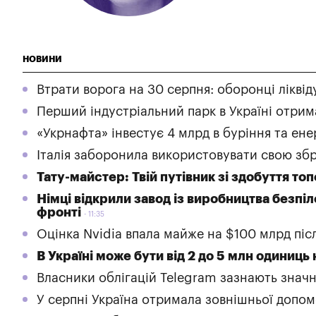
НОВИНИ
Втрати ворога на 30 серпня: оборонці ліквід
Перший індустріальний парк в Україні отрим
«Укрнафта» інвестує 4 млрд в буріння та ене
Італія заборонила використовувати свою збро
Тату-майстер: Твій путівник зі здобуття топ
Німці відкрили завод із виробництва безпіл
фронті
11:35
Оцінка Nvidia впала майже на $100 млрд післ
В Україні може бути від 2 до 5 млн одиниць
Власники облігацій Telegram зазнають значн
У серпні Україна отримала зовнішньої допом