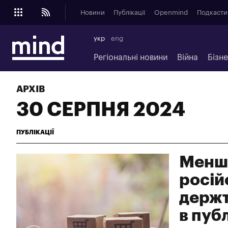
Новини
Публікації
Openmind
Подкасти
укр
eng
Регіональні новини
Війна
Бізн
АРХІВ
30 СЕРПНЯ 2024
ПУБЛІКАЦІЇ
Менше
росій
держт
в пуб