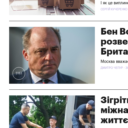
І як це випли
2447
СЕРГІЙ КУЧЕРЕНКО 
Бен В
розве
Брита
Москва вважа
ДМИТРО ЧЕПУР - 3
5183
Зігрі
міжна
життє