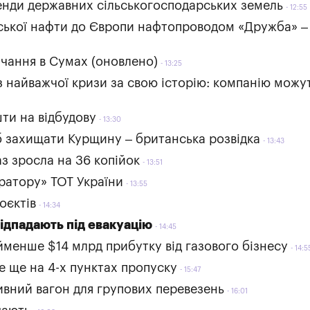
оренди державних сільськогосподарських земель
12:55
йської нафти до Європи нафтопроводом «Дружба» –
учання в Сумах (оновлено)
13:25
 з найважчої кризи за свою історію: компанію можу
шти на відбудову
13:30
 захищати Курщину – британська розвідка
13:43
з зросла на 36 копійок
13:51
ратору» ТОТ України
13:55
оєктів
14:34
ідпадають під евакуацію
14:45
йменше $14 млрд прибутку від газового бізнесу
14:5
е ще на 4-х пунктах пропуску
15:47
ивний вагон для групових перевезень
16:01