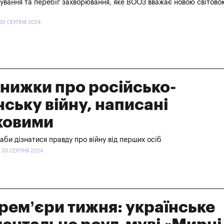
ування та перебіг захворювання, яке ВООЗ вважає новою світово
 30 СЕРПНЯ 2024
книжки про російсько-
нську війну, написані
ковими
аби дізнатися правду про війну від перших осіб
- 30 СЕРПНЯ 2024
рем’єри тижня: українське