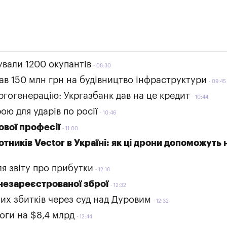
ували 1200 окупантів
08:30
ав 150 млн грн на будівництво інфраструктури
09:45
ргогенерацію: Укргазбанк дав на це кредит
10:44
ю для ударів по росії
10:46
ової професії
11:00
отників Vector в Україні: як ці дрони допоможуть 
я звіту про прибутки
12:18
 незареєстрованої зброї
12:32
их збитків через суд над Дуровим
12:32
оги на $8,4 млрд
12:44