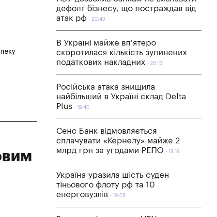
дефолт бізнесу, що постраждав від
атак рф
20:49
В Україні майже вп'ятеро
зпеку
скоротилася кількість зупинених
податкових накладних
20:13
Російська атака знищила
найбільший в Україні склад Delta
Plus
19:40
Сенс Банк відмовляється
сплачувати «Кернелу» майже 2
млрд грн за угодами РЕПО
овим
19:16
Україна уразила шість суден
тіньового флоту рф та 10
енерговузлів
19:08