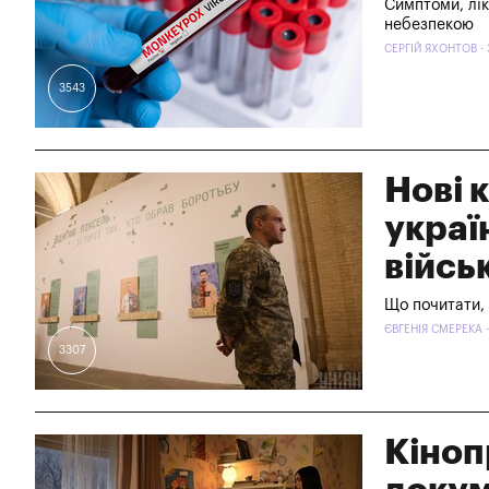
Симптоми, лік
небезпекою
СЕРГІЙ ЯХОНТОВ -
3543
Нові 
украї
війсь
Що почитати, 
ЄВГЕНІЯ СМЕРЕКА 
3307
Кіноп