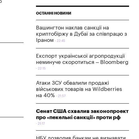
ю
ОСТАННІ НОВИНИ
Вашингтон наклав санкції на
криптобіржу в Дубаї за співпрацю з
Іраном
22:45
Експорт української агропродукції
неминуче скоротиться – Bloomberg
22:15
Атаки ЗСУ обвалили продажі
військових товарів на Wildberries
на 40%
21:57
Сенат США схвалив законопроект
про «пекельні санкції» проти рф
21:17
НБУ дозволив банкам не визнавати