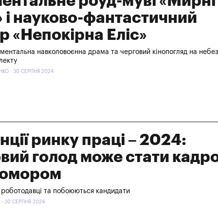
ентальне роуд-муві «Мирні
 і науково-фантастичний
р «Непокірна Еліс»
ментальна навколовоєнна драма та черговий кінопогляд на небе
лекту
КО - 30 СЕРПНЯ 2024
нції ринку праці – 2024:
вий голод може стати кадр
домором
ь роботодавці та побоюються кандидати
- 30 СЕРПНЯ 2024