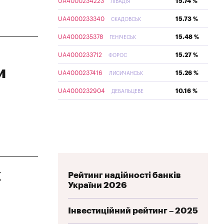
UA4000234223
15.74 %
ЛІВАДІЯ
UA4000233340
15.73 %
СКАДОВСЬК
UA4000235378
15.48 %
ГЕНІЧЕСЬК
UA4000233712
15.27 %
ФОРОС
и
UA4000237416
15.26 %
ЛИСИЧАНСЬК
UA4000232904
10.16 %
ДЕБАЛЬЦЕВЕ
к
Рейтинг надійності банків
України 2026
Інвестиційний рейтинг – 2025