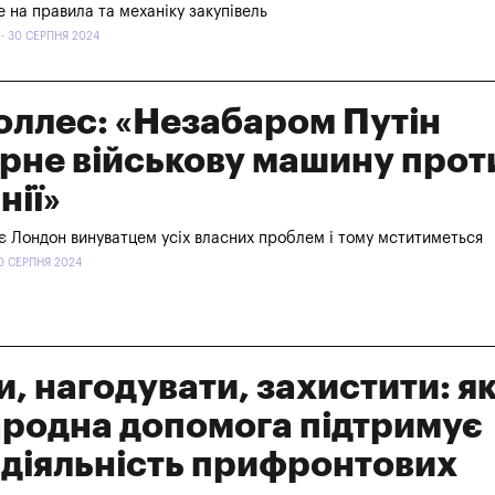
не на правила та механіку закупівель
- 30 СЕРПНЯ 2024
оллес: «Незабаром Путін
рне військову машину прот
нії»
є Лондон винуватцем усіх власних проблем і тому мститиметься
0 СЕРПНЯ 2024
ти, нагодувати, захистити: я
родна допомога підтримує
діяльність прифронтових