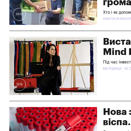
гром
Хто і як допо
6516
АНАСТАСІЯ МОСОРК
Виста
Mind 
Під час інвес
ВІД РЕДАКЦІЇ - 30
3216
Нова 
віспа