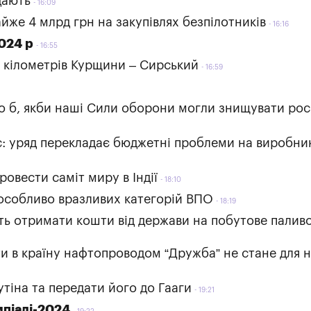
дають
16:09
же 4 млрд грн на закупівлях безпілотників
16:16
024 р
16:55
х кілометрів Курщини – Сирський
16:59
ло б, якби наші Сили оборони могли знищувати рос
с: уряд перекладає бюджетні проблеми на виробни
овести саміт миру в Індії
18:10
особливо вразливих категорій ВПО
18:19
ь отримати кошти від держави на побутове паливо
и в країну нафтопроводом “Дружба” не стане для н
тіна та передати його до Гааги
19:21
мпіаді-2024