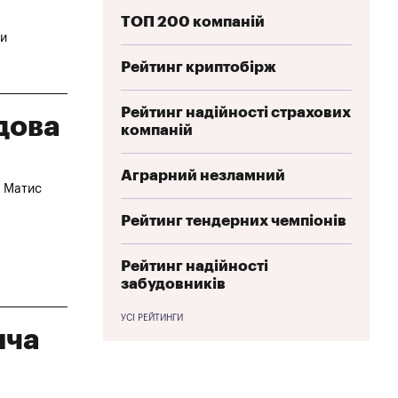
ТОП 200 компаній
ди
Рейтинг криптобірж
Рейтинг надійності страхових
дова
компаній
Аграрний незламний
и Матис
Рейтинг тендерних чемпіонів
Рейтинг надійності
забудовників
УСІ РЕЙТИНГИ
яча