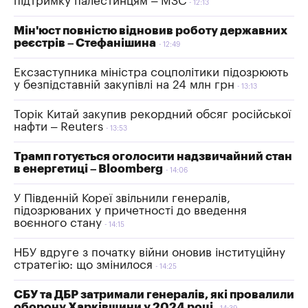
підтримку палестинцям – МЗС
12:13
Мін'юст повністю відновив роботу державних
реєстрів – Стефанішина
12:49
Ексзаступника міністра соцполітики підозрюють
у безпідставній закупівлі на 24 млн грн
13:13
Торік Китай закупив рекордний обсяг російської
нафти – Reuters
13:53
Трамп готується оголосити надзвичайний стан
в енергетиці – Bloomberg
14:06
У Південній Кореї звільнили генералів,
підозрюваних у причетності до введення
воєнного стану
14:15
НБУ вдруге з початку війни оновив інституційну
стратегію: що змінилося
14:25
СБУ та ДБР затримали генералів, які провалили
оборону Харківщини у 2024 році