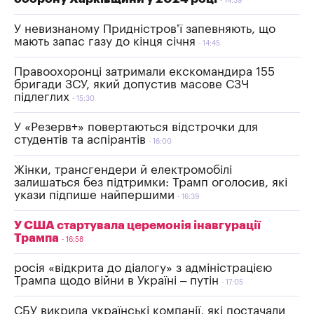
14:39
У невизнаному Придністров’ї запевняють, що
мають запас газу до кінця січня
14:45
Правоохоронці затримали екскомандира 155
бригади ЗСУ, який допустив масове СЗЧ
підлеглих
15:30
У «Резерв+» повертаються відстрочки для
студентів та аспірантів
16:00
Жінки, трансгендери й електромобілі
залишаться без підтримки: Трамп оголосив, які
укази підпише найпершими
16:39
У США стартувала церемонія інавгурації
Трампа
16:58
росія «відкрита до діалогу» з адміністрацією
Трампа щодо війни в Україні – путін
17:05
СБУ викрила українські компанії, які постачали