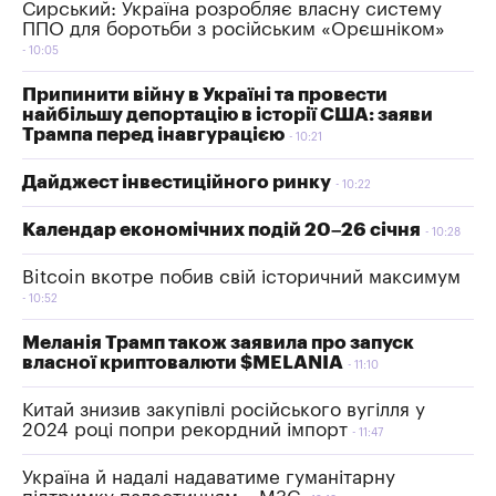
Сирський: Україна розробляє власну систему
ППО для боротьби з російським «Орєшніком»
10:05
Припинити війну в Україні та провести
найбільшу депортацію в історії США: заяви
Трампа перед інавгурацією
10:21
Дайджест інвестиційного ринку
10:22
Календар економічних подій 20–26 січня
10:28
Bitcoin вкотре побив свій історичний максимум
10:52
Меланія Трамп також заявила про запуск
власної криптовалюти $MELANIA
11:10
Китай знизив закупівлі російського вугілля у
2024 році попри рекордний імпорт
11:47
Україна й надалі надаватиме гуманітарну