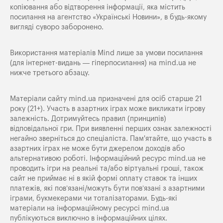
копіювання або відтворення інформації, яка містить
посилання на агентство «Українські Новини», в будь-якому
вигляді суворо заборонено.
Використання матеріалів Mind лише за умови посилання
(для інтернет-видань — гіперпосилання) на
mind.ua
не
нижче третього абзацу.
Матеріали сайту mind.ua призначені для осіб старше 21
року (21+). Участь в азартних іграх може викликати ігрову
залежність. Дотримуйтесь правил (принципів)
відповідальної гри. При виявленні перших ознак залежності
негайно зверніться до спеціаліста. Пам'ятайте, що участь в
азартних іграх не може бути джерелом доходів або
альтернативою роботі. Інформаційний ресурс mind.ua не
проводить ігри на реальні та/або віртуальні гроші, також
сайт не приймає ні в якій формі оплату ставок та інших
платежів, які пов’язані/можуть бути пов’язані з азартними
іграми, букмекерами чи тоталізаторами. Будь-які
матеріали на інформаційному ресурсі mind.ua
публікуються виключно в інформаційних цілях.