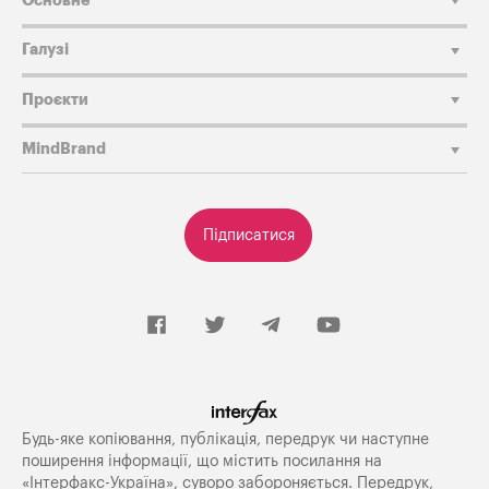
Основне
Галузі
Проєкти
MindBrand
Підписатися
Будь-яке копiювання, публiкацiя, передрук чи наступне
поширення iнформацiї, що мiстить посилання на
«Iнтерфакс-Україна», суворо забороняється. Передрук,