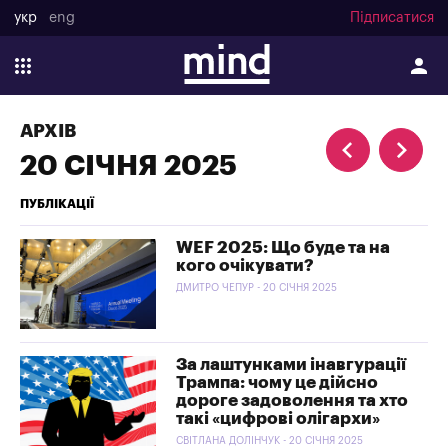
укр
eng
Підписатися
АРХІВ
20 СІЧНЯ 2025
ПУБЛІКАЦІЇ
WEF 2025: Що буде та на
кого очікувати?
ДМИТРО ЧЕПУР - 20 СІЧНЯ 2025
За лаштунками інавгурації
Трампа: чому це дійсно
дороге задоволення та хто
такі «цифрові олігархи»
СВІТЛАНА ДОЛІНЧУК - 20 СІЧНЯ 2025