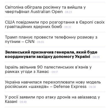
Світоліна обіграла росіянку та вийшла у
чвертьфінал Australian Open
08:23
США повідомили про розгортання в Європі своїх
гравітаційних ядерних бомб
08:32
Трамп планує провести телефонну розмову з
путіним – CNN
08:55
Зеленський призначив генерала, який буде
координувати західну допомогу Україні
09:05
Ізраїль звільнив 90 палестинських в’язнів у
рамках угоди з Хамас
09:17
Україна навчилася перехоплювати нову модель
російських «шахедів» – Defense Express
09:38
У росії заявили про атаку дронів на авіазавод у
Казані
09:49