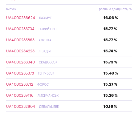
випуск
реальна дохідність, %
UA4000236624
16.06 %
БАХМУТ
UA4000233704
15.77 %
НОВИЙ СВІТ
UA4000235865
15.77 %
АЛУШТА
UA4000234223
15.74 %
ЛІВАДІЯ
UA4000233340
15.73 %
СКАДОВСЬК
UA4000235378
15.48 %
ГЕНІЧЕСЬК
UA4000233712
15.27 %
ФОРОС
UA4000237416
15.26 %
ЛИСИЧАНСЬК
UA4000232904
10.16 %
ДЕБАЛЬЦЕВЕ