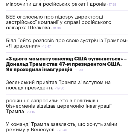
мікрочипи для російських ракет і дронів
17:58
БЕБ оголосило про підозру директорці
австрійської компанії у справі російського
олігарха Шелкова
18:08
Білл Гейтс розповів про свою зустріч із Трампом:
«Я вражений»
18:47
«З цього моменту занепад США зупиняється» –
Дональд Трамп став 47-м президентом США.
Як проходила інавгурація
19:33
Зеленський привітав Трампа зі вступом на
посаду президента
19:50
росіян не запросили: хто з політиків і
бізнесменів відвідав церемонію інавгурації
Трампа
20:16
У команді Трампа заявляють, що хочуть зміни
режиму у Венесуелі
20:46