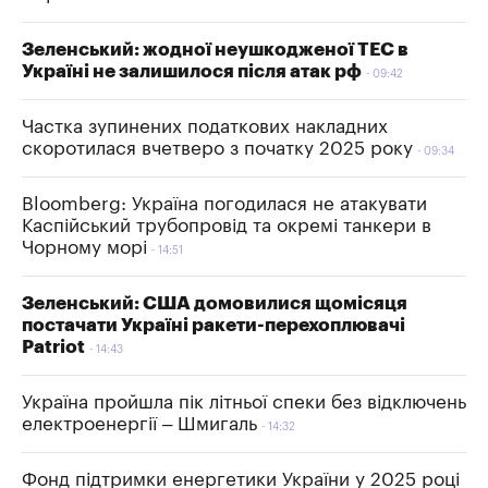
Зеленський: жодної неушкодженої ТЕС в
Україні не залишилося після атак рф
09:42
Частка зупинених податкових накладних
скоротилася вчетверо з початку 2025 року
09:34
Bloomberg: Україна погодилася не атакувати
Каспійський трубопровід та окремі танкери в
Чорному морі
14:51
Зеленський: США домовилися щомісяця
постачати Україні ракети-перехоплювачі
Patriot
14:43
Україна пройшла пік літньої спеки без відключень
електроенергії – Шмигаль
14:32
Фонд підтримки енергетики України у 2025 році