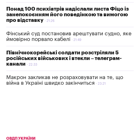
Понад 100 психіатрів надіслали листа Фіцо із
занепокоєнням його поведінкою та вимогою
про відставку
21:26
Фінський суд постановив арештувати судно, яке
ймовірно порвало кабелі
21:49
Північнокорейські солдати розстріляли 5
російських військових і втекли – телеграм-
канали
22:33
Макрон закликав не розраховувати на те, що
війна в Україні швидко закінчиться
23:21
ОВДП УКРАЇНИ