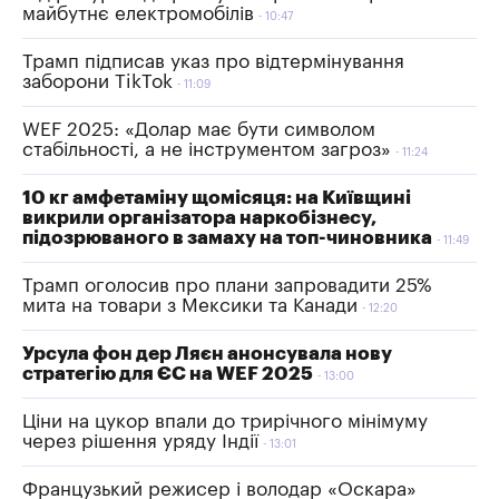
майбутнє електромобілів
10:47
Трамп підписав указ про відтермінування
заборони TikTok
11:09
WEF 2025: «Долар має бути символом
стабільності, а не інструментом загроз»
11:24
10 кг амфетаміну щомісяця: на Київщині
викрили організатора наркобізнесу,
підозрюваного в замаху на топ-чиновника
11:49
Трамп оголосив про плани запровадити 25%
мита на товари з Мексики та Канади
12:20
Урсула фон дер Ляєн анонсувала нову
стратегію для ЄС на WEF 2025
13:00
Ціни на цукор впали до трирічного мінімуму
через рішення уряду Індії
13:01
Французький режисер і володар «Оскара»