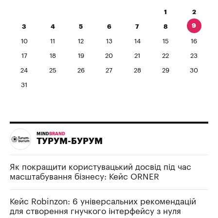
1
2
9
3
4
5
6
7
8
10
11
12
13
14
15
16
17
18
19
20
21
22
23
24
25
26
27
28
29
30
31
MIND
BRAND
ТУРУМ-БУРУМ
Як покращити користувацький досвід під час
масштабування бізнесу: Кейс ORNER
Кейс Robinzon: 6 універсальних рекомендацій
для створення гнучкого інтерфейсу з нуля