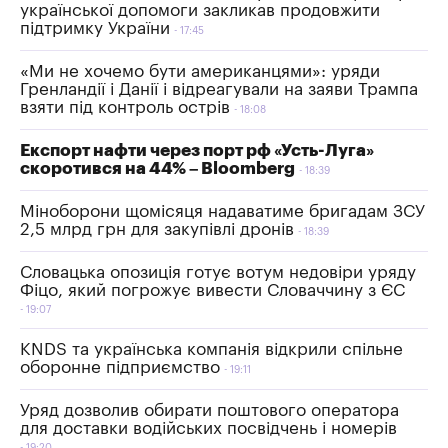
української допомоги закликав продовжити
підтримку України
17:45
«Ми не хочемо бути американцями»: уряди
Гренландії і Данії і відреагували на заяви Трампа
взяти під контроль острів
18:08
Експорт нафти через порт рф «Усть-Луга»
скоротився на 44% – Bloomberg
18:39
Міноборони щомісяця надаватиме бригадам ЗСУ
2,5 млрд грн для закупівлі дронів
18:39
Словацька опозиція готує вотум недовіри уряду
Фіцо, який погрожує вивести Словаччину з ЄС
19:07
KNDS та українська компанія відкрили спільне
оборонне підприємство
19:11
Уряд дозволив обирати поштового оператора
для доставки водійських посвідчень і номерів