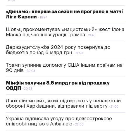
19:20
«Динамо» вперше за сезон не програло в матчі
Ліги Європи
19:27
Шольц прокоментував «нацистський» жест Ілона
Маска під час інавгурації Трампа
19:45
Держаудитслужба 2024 року повернула до
бюджетів понад 6 млрд грн
19:50
Трамп зупинив допомогу США іншим країнам на
90 днів
20:03
Мінфін залучив 8,5 млрд грн від продажу
ОВДП
20:23
Двох військових, яких підозрюють у неналежній
обороні Харківщини, відправили під варту
21:00
Україна підписала угоду про довгострокове
співробітництво з Албанією
22:00