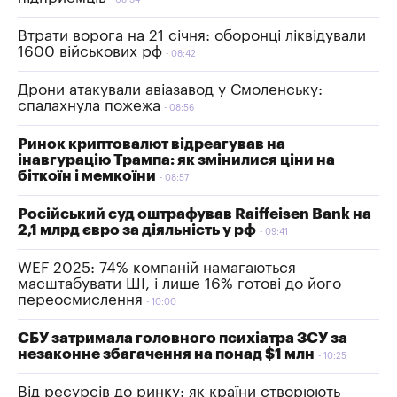
08:34
Втрати ворога на 21 січня: оборонці ліквідували
1600 військових рф
08:42
Дрони атакували авіазавод у Смоленську:
спалахнула пожежа
08:56
Ринок криптовалют відреагував на
інавгурацію Трампа: як змінилися ціни на
біткоїн і мемкоїни
08:57
Російський суд оштрафував Raiffeisen Bank на
2,1 млрд євро за діяльність у рф
09:41
WEF 2025: 74% компаній намагаються
масштабувати ШІ, і лише 16% готові до його
переосмислення
10:00
СБУ затримала головного психіатра ЗСУ за
незаконне збагачення на понад $1 млн
10:25
Від ресурсів до ринку: як країни створюють