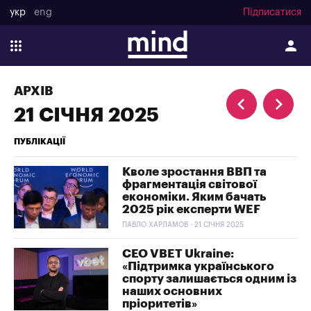
укр
eng
Підписатися
АРХІВ
21 СІЧНЯ 2025
ПУБЛІКАЦІЇ
Кволе зростання ВВП та
фрагментація світової
економіки. Яким бачать
2025 рік експерти WEF
ПАВЛО ХАРЛАМОВ - 21 СІЧНЯ 2025
СЕО VBET Ukraine:
«Підтримка українського
спорту залишається одним із
наших основних
пріоритетів»