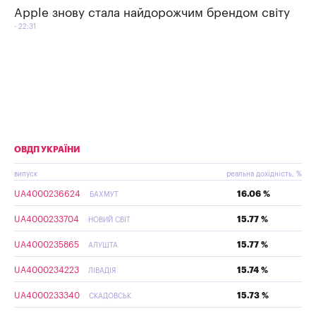
Apple знову стала найдорожчим брендом світу
22:31
ОВДП УКРАЇНИ
випуск
реальна дохідність, %
UA4000236624
16.06 %
БАХМУТ
UA4000233704
15.77 %
НОВИЙ СВІТ
UA4000235865
15.77 %
АЛУШТА
UA4000234223
15.74 %
ЛІВАДІЯ
UA4000233340
15.73 %
СКАДОВСЬК