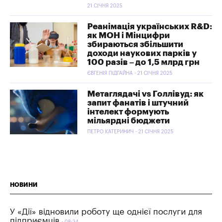
21 СІЧНЯ 2025
Реанімація українських R&D:
як МОН і Мінцифри
збираються збільшити
доходи наукових парків у
100 разів – до 1,5 млрд грн
ЄВГЕНІЯ ПІДГАЙНА - 21 СІЧНЯ 2025
Метаглядачі vs Голлівуд: як
запит фанатів і штучний
інтелект формують
мільярдні бюджети
ПЕТРО КАТЕРИНИЧ - 21 СІЧНЯ 2025
НОВИНИ
У «Дії» відновили роботу ще однієї послуги для
підприємців