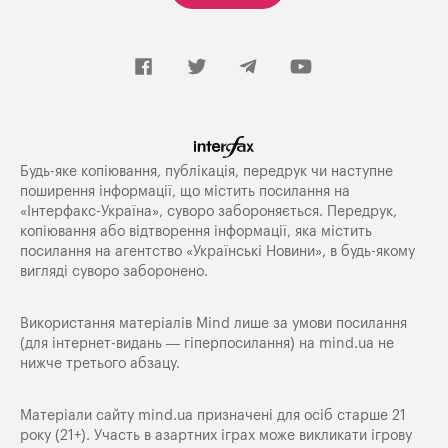
Будь-яке копiювання, публiкацiя, передрук чи наступне
поширення iнформацiї, що мiстить посилання на
«Iнтерфакс-Україна», суворо забороняється. Передрук,
копіювання або відтворення інформації, яка містить
посилання на агентство «Українські Новини», в будь-якому
вигляді суворо заборонено.
Використання матеріалів Mind лише за умови посилання
(для інтернет-видань — гіперпосилання) на
mind.ua
не
нижче третього абзацу.
Матеріали сайту mind.ua призначені для осіб старше 21
року (21+). Участь в азартних іграх може викликати ігрову