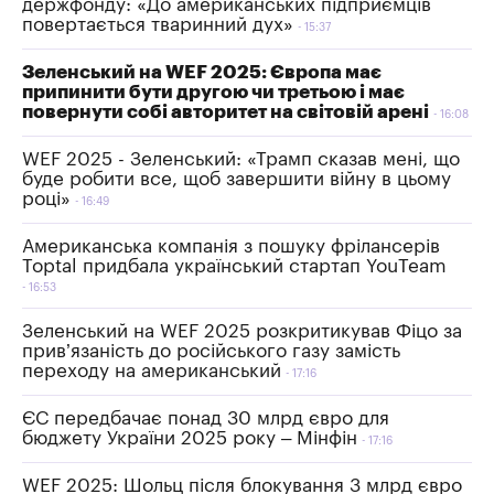
держфонду: «До американських підприємців
повертається тваринний дух»
15:37
Зеленський на WEF 2025: Європа має
припинити бути другою чи третьою і має
повернути собі авторитет на світовій арені
16:08
WEF 2025 - Зеленський: «Трамп сказав мені, що
буде робити все, щоб завершити війну в цьому
році»
16:49
Американська компанія з пошуку фрілансерів
Toptal придбала український стартап YouTeam
16:53
Зеленський на WEF 2025 розкритикував Фіцо за
прив’язаність до російського газу замість
переходу на американський
17:16
ЄС передбачає понад 30 млрд євро для
бюджету України 2025 року – Мінфін
17:16
WEF 2025: Шольц після блокування 3 млрд євро