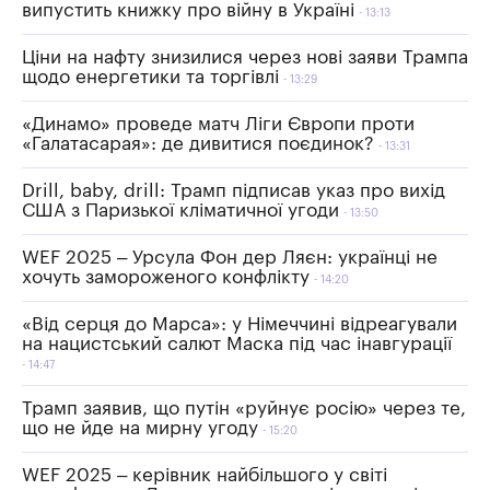
випустить книжку про війну в Україні
13:13
Ціни на нафту знизилися через нові заяви Трампа
щодо енергетики та торгівлі
13:29
«Динамо» проведе матч Ліги Європи проти
«Галатасарая»: де дивитися поєдинок?
13:31
Drill, baby, drill: Трамп підписав указ про вихід
США з Паризької кліматичної угоди
13:50
WEF 2025 – Урсула Фон дер Ляєн: українці не
хочуть замороженого конфлікту
14:20
«Від серця до Марса»: у Німеччині відреагували
на нацистський салют Маска під час інавгурації
14:47
Трамп заявив, що путін «руйнує росію» через те,
що не йде на мирну угоду
15:20
WEF 2025 – керівник найбільшого у світі