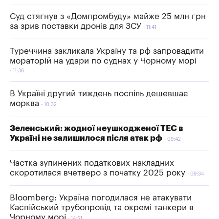
Суд стягнув з «Домпромбуду» майже 25 млн грн
за зрив поставки дронів для ЗСУ
11:41
Туреччина закликала Україну та рф запровадити
мораторій на удари по суднах у Чорному морі
11:36
В Україні другий тиждень поспіль дешевшає
морква
10:32
Зеленський: жодної неушкодженої ТЕС в
Україні не залишилося після атак рф
09:42
Частка зупинених податкових накладних
скоротилася вчетверо з початку 2025 року
09:34
Bloomberg: Україна погодилася не атакувати
Каспійський трубопровід та окремі танкери в
Чорному морі
14:51