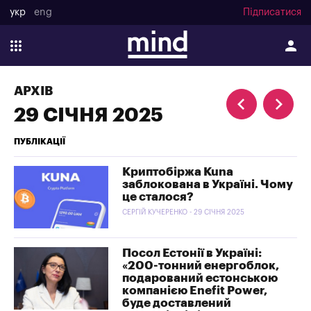
укр
eng
Підписатися
АРХІВ
29 СІЧНЯ 2025
ПУБЛІКАЦІЇ
Криптобіржа Kuna
заблокована в Україні. Чому
це сталося?
СЕРГІЙ КУЧЕРЕНКО - 29 СІЧНЯ 2025
Посол Естонії в Україні:
«200-тонний енергоблок,
подарований естонською
компанією Enefit Power,
буде доставлений