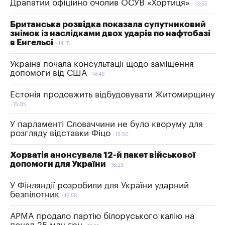
Драпатий офіційно очолив ОСУВ «Хортиця»
13:55
Британська розвідка показала супутниковий
знімок із наслідками двох ударів по нафтобазі
в Енгельсі
14:15
Україна почала консультації щодо заміщення
допомоги від США
14:49
Естонія продовжить відбудовувати Житомирщину
15:05
У парламенті Словаччини не було кворуму для
розгляду відставки Фіцо
15:50
Хорватія анонсувала 12-й пакет військової
допомоги для України
16:23
У Фінляндії розробили для України ударний
безпілотник
16:58
АРМА продало партію білоруського калію на