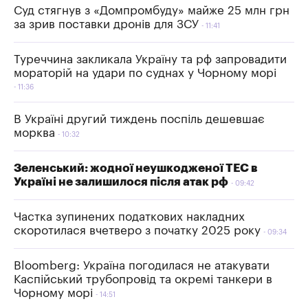
Суд стягнув з «Домпромбуду» майже 25 млн грн
за зрив поставки дронів для ЗСУ
11:41
Туреччина закликала Україну та рф запровадити
мораторій на удари по суднах у Чорному морі
11:36
В Україні другий тиждень поспіль дешевшає
морква
10:32
Зеленський: жодної неушкодженої ТЕС в
Україні не залишилося після атак рф
09:42
Частка зупинених податкових накладних
скоротилася вчетверо з початку 2025 року
09:34
Bloomberg: Україна погодилася не атакувати
Каспійський трубопровід та окремі танкери в
Чорному морі
14:51