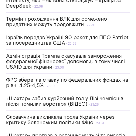
інтелекту, яка – як вона стверджує – краща за
DeepSeek
22:08
Термін проходження ВЛК для обмежено
придатних можуть продовжити
22:30
Ізраїль передав Україні 90 ракет для ППО Patriot
за посередництва США
22:35
Адміністрація Трампа скасувала замороження
федеральної фінансової допомоги, в тому числі
USAID для України
23:00
ФРС зберегла ставку по федеральних фондах на
рівні 4,25-4,5%
23:10
«Шахтар» забив курйозний гол у Лізі чемпіонів
після помилки воротаря (ВІДЕО)
23:26
Словаччина викликала посла України через
критику Зеленським політики Фіцо
23:31
«Шахтар» програв в останньому турі та вилетів