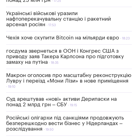
понад 25 млн грн
17:25
Українські військові уразили
нафтоперекачувальну станцію і ракетний
арсенал росіян
17:53
Чехія хоче скупити Bitcoin на мільярди євро
18:23
госдума звернеться в ООН і Конгрес США з
приводу заяв Такера Карлсона про підготовку
замаху на путіна
18:35
Макрон оголосив про масштабну реконструкцію
Лувру і переїзд «Мони Лізи» в нове приміщення
19:10
Суд арештував «нові» активи Дерипаски на
понад 2 млрд грн – СБУ
19:15
Російські олігархи під санкціями продовжують
безперешкодно вести бізнес у Нідерландах –
розслідування
19:50