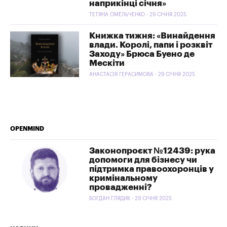
наприкінці січня»
ТЕТЯНА ОМЕЛЬЧЕНКО - 29 СІЧНЯ 2025
Книжка тижня: «Винайдення
влади. Королі, папи і розквіт
Заходу» Брюса Буено де
Мескіти
АНАСТАСІЯ ГЕРАСИМОВА - 29 СІЧНЯ 2025
OPENMIND
Законопроєкт №12439: рука
допомоги для бізнесу чи
підтримка правоохоронців у
кримінальному
провадженні?
БОГДАН ГЛЯДИК - 29 СІЧНЯ 2025