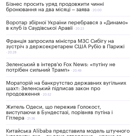
Бізнес просить уряд продовжити чинні
бронювання на два місяці – заява
20:00
Воротар збірної України перебрався з «Динамо»
в клуб із Саудівської Аравії
20:23
Франція запросила міністра МЗС Сибігу на
зустріч з держсекретарем США Рубіо в Парижі
20:28
Зеленський в інтерв’ю Fox News: «путіну не
потрібен сильний Трамп»
20:49
Мораторій на банкрутство державних вугільних
шахт: Зеленський підписав закон про
продовження
20:52
Житель Одеси, що пережив Голокост,
виступаючи в Бундестазі, порівняв путіна і
Гітлера
21:36
Китайська Alibaba представила модель штучного