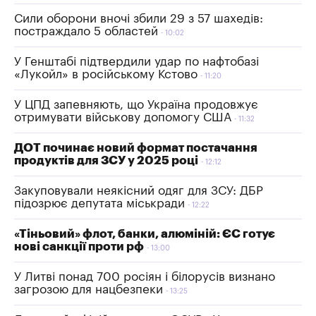
Сили оборони вночі збили 29 з 57 шахедів:
постраждало 5 областей
10:02
У Генштабі підтвердили удар по нафтобазі
«Лукойл» в російському Кстово
11:20
У ЦПД запевняють, що Україна продовжує
отримувати військову допомогу США
11:32
ДОТ починає новий формат постачання
продуктів для ЗСУ у 2025 році
12:12
Закуповували неякісний одяг для ЗСУ: ДБР
підозрює депутата міськради
12:22
«Тіньовий» флот, банки, алюміній: ЄС готує
нові санкції проти рф
13:00
У Литві понад 700 росіян і білорусів визнано
загрозою для нацбезпеки
13:25