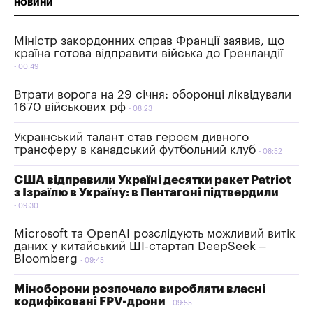
НОВИНИ
Міністр закордонних справ Франції заявив, що
країна готова відправити війська до Гренландії
00:49
Втрати ворога на 29 січня: оборонці ліквідували
1670 військових рф
08:23
Український талант став героєм дивного
трансферу в канадський футбольний клуб
08:52
США відправили Україні десятки ракет Patriot
з Ізраїлю в Україну: в Пентагоні підтвердили
09:30
Microsoft та OpenAI розслідують можливий витік
даних у китайський ШІ-стартап DeepSeek –
Bloomberg
09:45
Міноборони розпочало виробляти власні
кодифіковані FPV-дрони
09:55