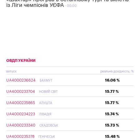
із Ліги чемпіонів УЄФА
00:00
ОВДП УКРАЇНИ
випуск
реальна дохідність, %
UA4000236624
16.06 %
БАХМУТ
UA4000233704
15.77 %
НОВИЙ СВІТ
UA4000235865
15.77 %
АЛУШТА
UA4000234223
15.74 %
ЛІВАДІЯ
UA4000233340
15.73 %
СКАДОВСЬК
UA4000235378
15.48 %
ГЕНІЧЕСЬК