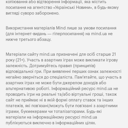
копіювання або відтворення інформації, яка містить
посилання на агентство «Українські Новини», в будь-якому
вигляді суворо заборонено.
Використання матеріалів Mind лише за умови посилання
(для інтернет-видань — гіперпосилання) на
mind.ua
не
нижче третього абзацу.
Матеріали сайту mind.ua призначені для осіб старше 21
року (21+). Участь в азартних іграх може викликати ігрову
залежність. Дотримуйтесь правил (принципів)
відповідальної гри. При виявленні перших ознак залежності
негайно зверніться до спеціаліста. Пам'ятайте, що участь в
азартних іграх не може бути джерелом доходів або
альтернативою роботі. Інформаційний ресурс mind.ua не
проводить ігри на реальні та/або віртуальні гроші, також
сайт не приймає ні в якій формі оплату ставок та інших
платежів, які пов’язані/можуть бути пов’язані з азартними
іграми, букмекерами чи тоталізаторами. Будь-які
матеріали на інформаційному ресурсі mind.ua
публікуються виключно в інформаційних цілях.