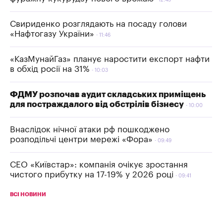
12:43
Свириденко розглядають на посаду голови
«Нафтогазу України»
11:46
«КазМунайГаз» планує наростити експорт нафти
в обхід росії на 31%
10:03
ФДМУ розпочав аудит складських приміщень
для постраждалого від обстрілів бізнесу
10:00
Внаслідок нічної атаки рф пошкоджено
розподільчі центри мережі «Фора»
09:49
СЕО «Київстар»: компанія очікує зростання
чистого прибутку на 17-19% у 2026 році
09:41
ВСІ НОВИНИ