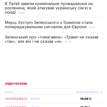
В Латвії завели кримінальне провадження на
росіянина, який атакував українську сім’ю в
поїзді
19:00
Мерц: Зустріч Зеленського з Трампом стала
попереджувальним сигналом для Європи
20:01
Зеленський про «томагавки»: «Трамп не сказав
«так», але він і не сказав «ні»
20:50
ОВДП УКРАЇНИ
випуск
реальна дохідність, %
UA4000236624
16.06 %
БАХМУТ