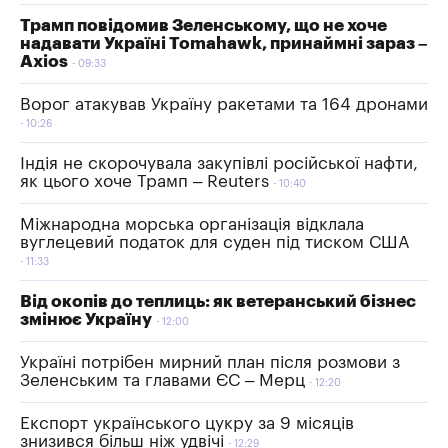
Трамп повідомив Зеленському, що не хоче
надавати Україні Tomahawk, принаймні зараз –
Axios
09:33
Ворог атакував Україну ракетами та 164 дронами
10:26
Індія не скорочувала закупівлі російської нафти,
як цього хоче Трамп – Reuters
10:40
Міжнародна морська організація відклала
вуглецевий податок для суден під тиском США
11:33
Від окопів до теплиць: як ветеранський бізнес
змінює Україну
12:00
Україні потрібен мирний план після розмови з
Зеленським та главами ЄС – Мерц
12:20
Експорт українського цукру за 9 місяців
знизився більш ніж удвічі
12:29