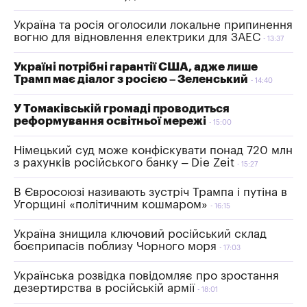
Україна та росія оголосили локальне припинення
вогню для відновлення електрики для ЗАЕС
13:37
Україні потрібні гарантії США, адже лише
Трамп має діалог з росією – Зеленський
14:40
У Томаківській громаді проводиться
реформування освітньої мережі
15:00
Німецький суд може конфіскувати понад 720 млн
з рахунків російського банку – Die Zeit
15:27
В Євросоюзі називають зустріч Трампа і путіна в
Угорщині «політичним кошмаром»
16:15
Україна знищила ключовий російський склад
боєприпасів поблизу Чорного моря
17:03
Українська розвідка повідомляє про зростання
дезертирства в російській армії
18:01