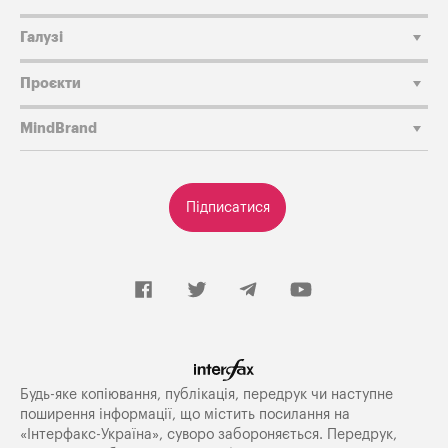
Галузі
Проєкти
MindBrand
Підписатися
Будь-яке копiювання, публiкацiя, передрук чи наступне
поширення iнформацiї, що мiстить посилання на
«Iнтерфакс-Україна», суворо забороняється. Передрук,