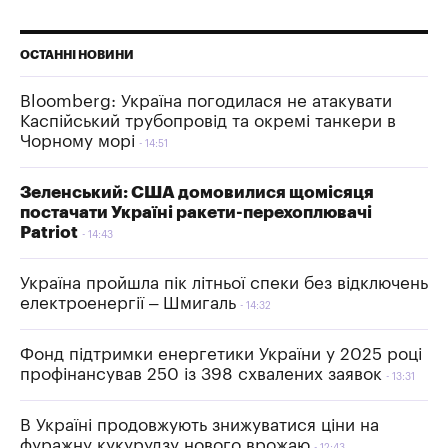
ОСТАННІ НОВИНИ
Bloomberg: Україна погодилася не атакувати
Каспійський трубопровід та окремі танкери в
Чорному морі
14:51
Зеленський: США домовилися щомісяця
постачати Україні ракети-перехоплювачі
Patriot
14:43
Україна пройшла пік літньої спеки без відключень
електроенергії – Шмигаль
14:32
Фонд підтримки енергетики України у 2025 році
профінансував 250 із 398 схвалених заявок
13:31
В Україні продовжують знижуватися ціни на
фуражну кукурудзу нового врожаю