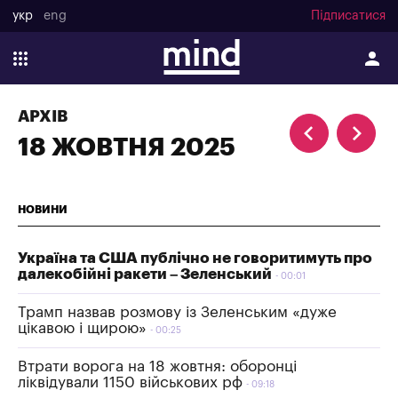
укр
eng
Підписатися
АРХІВ
18 ЖОВТНЯ 2025
НОВИНИ
Україна та США публічно не говоритимуть про
далекобійні ракети – Зеленський
00:01
Трамп назвав розмову із Зеленським «дуже
цікавою і щирою»
00:25
Втрати ворога на 18 жовтня: оборонці
ліквідували 1150 військових рф
09:18