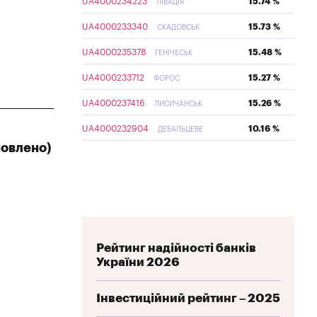
UA4000234223
15.74 %
ЛІВАДІЯ
UA4000233340
15.73 %
СКАДОВСЬК
UA4000235378
15.48 %
ГЕНІЧЕСЬК
UA4000233712
15.27 %
ФОРОС
UA4000237416
15.26 %
ЛИСИЧАНСЬК
UA4000232904
10.16 %
ДЕБАЛЬЦЕВЕ
новлено)
Рейтинг надійності банків
України 2026
Інвестиційний рейтинг – 2025