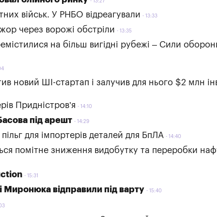
13:27
тних військ. У РНБО відреагували
13:33
жор через ворожі обстріли
13:35
еремістилися на більш вигідні рубежі – Сили оборон
04
в новий ШІ-стартап і залучив для нього $2 млн ін
рів Придністров’я
14:10
Басова під арешт
14:29
пільг для імпортерів деталей для БпЛА
14:40
ться помітне зниження видобутку та переробки наф
ction
15:31
і Миронюка відправили під варту
15:40
03