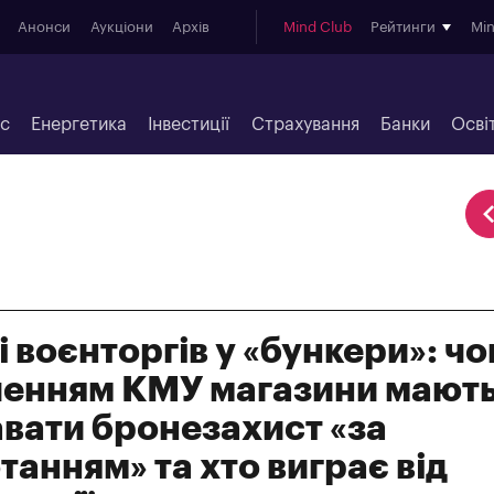
Анонси
Аукціони
Архів
Mind Club
Рейтинги
Mi
ес
Енергетика
Інвестиції
Страхування
Банки
Осві
і воєнторгів у «бункери»: ч
шенням КМУ магазини мают
вати бронезахист «за
танням» та хто виграє від