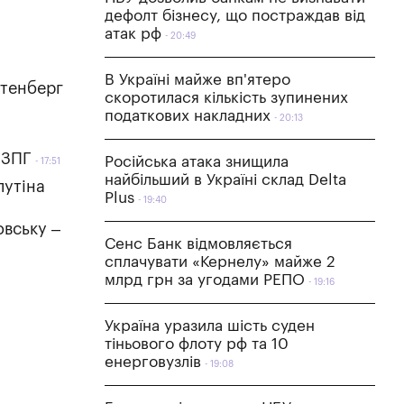
дефолт бізнесу, що постраждав від
атак рф
20:49
В Україні майже вп'ятеро
лтенберг
скоротилася кількість зупинених
податкових накладних
20:13
 ЗПГ
Російська атака знищила
17:51
найбільший в Україні склад Delta
путіна
Plus
19:40
овську –
Сенс Банк відмовляється
сплачувати «Кернелу» майже 2
млрд грн за угодами РЕПО
19:16
Україна уразила шість суден
тіньового флоту рф та 10
енерговузлів
19:08