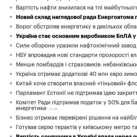
Вартість нафти знизилася на тлі майбутньо
Новий склад наглядової ради Енергоатома 
Ворог обстріляв енергетику в декількох обла
Україна стає основним виробником БпЛА у 
Сили оборони уразили нафтохімічний завод 
НБУ впровадив нові стандарти прозорості вл
Менше ломбардів і страховиків: небанківськ
Україна отримає додаткові 40 млн євро зимо
Китай хоче створити власний «тіньовий» фл
Парламент Естонії не підтримав ідею закрит
Комітет Ради підтримав податок у 50% для ба
енергетики
12:44
Бізнес отримає перевірені рішення на найб
Готував серію терактів у київському метро 
Вартість соняшника в Україні впала через 