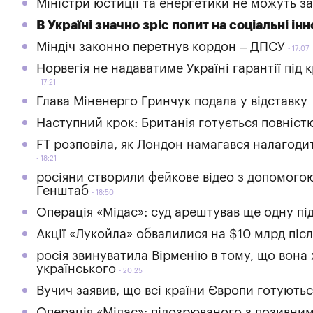
Міністри юстиції та енергетики не можуть з
В Україні значно зріс попит на соціальні інн
Міндіч законно перетнув кордон – ДПСУ
17:07
Норвегія не надаватиме Україні гарантії під 
17:21
Глава Міненерго Гринчук подала у відставку
Наступний крок: Британія готується повніст
FT розповіла, як Лондон намагався налагоди
18:21
росіяни створили фейкове відео з допомогою
Генштаб
18:50
Операція «Мідас»: суд арештував ще одну п
Акції «Лукойла» обвалилися на $10 млрд піс
росія звинуватила Вірменію в тому, що вона 
українського
20:25
Вучич заявив, що всі країни Європи готуютьс
Операція «Мідас»: підозрюваного з позивним