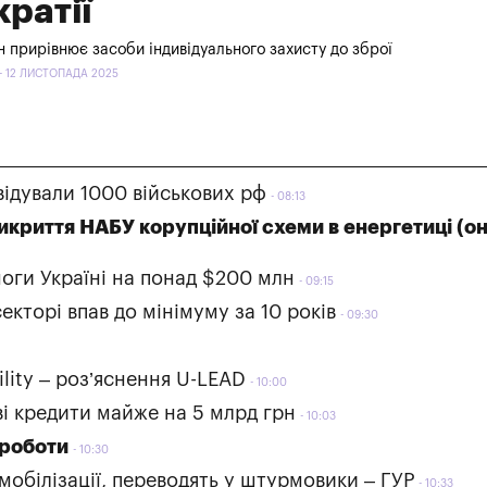
ратії
 прирівнює засоби індивідуального захисту до зброї
 - 12 ЛИСТОПАДА 2025
відували 1000 військових рф
08:13
викриття НАБУ корупційної схеми в енергетиці (о
моги Україні на понад $200 млн
09:15
екторі впав до мінімуму за 10 років
09:30
ility – роз’яснення U-LEAD
10:00
ві кредити майже на 5 млрд грн
10:03
 роботи
10:30
 мобілізації, переводять у штурмовики – ГУР
10:33