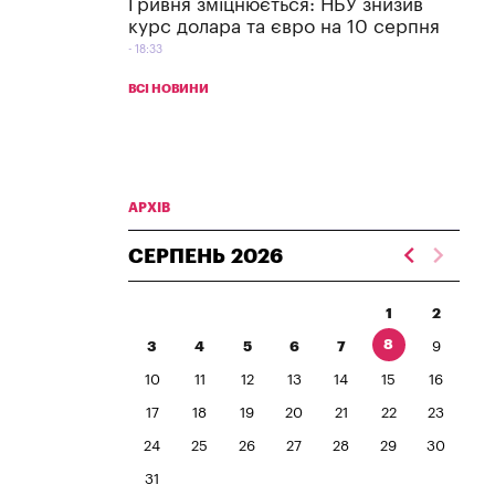
Гривня зміцнюється: НБУ знизив
курс долара та євро на 10 серпня
18:33
ВСІ НОВИНИ
АРХІВ
СЕРПЕНЬ
2026
1
2
8
3
4
5
6
7
9
10
11
12
13
14
15
16
17
18
19
20
21
22
23
24
25
26
27
28
29
30
31