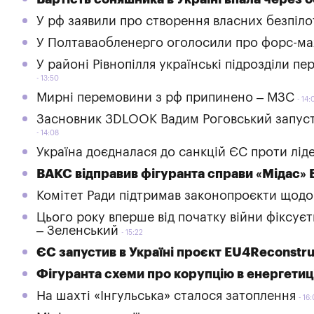
У рф заявили про створення власних безпіло
У Полтаваобленерго оголосили про форс-ма
У районі Рівнопілля українські підрозділи п
13:50
Мирні перемовини з рф припинено – МЗС
14:
Засновник 3DLOOK Вадим Роговський запусти
14:08
Україна доєдналася до санкцій ЄС проти ліде
ВАКС відправив фігуранта справи «Мідас» 
Комітет Ради підтримав законопроєкти щодо 
Цього року вперше від початку війни фіксує
– Зеленський
15:22
ЄС запустив в Україні проєкт EU4Reconstru
Фігуранта схеми про корупцію в енергетиц
На шахті «Інгульська» сталося затоплення
16: