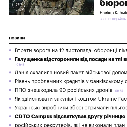
бюрок
3747
Навіщо Кабмін
ЄВГЕНІЯ ПІДГАЙНА
НОВИНИ
Втрати ворога на 12 листопада: оборонці лік
Галущенка відсторонили від посади на тлі 
08:45
Данія схвалила новий пакет військової допо
Рівень проблемних кредитів у банківському с
ППО знешкодила 90 російських дронів
09:35
Як здійснювати закупівлі коштом Ukraine Fac
Українські виробники зброї отримали пільго
CDTO Campus відсвяткував другу річницю
російських рекрутерів, які не виконали план