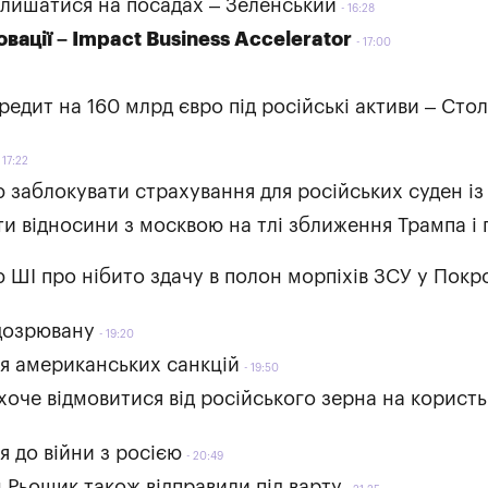
алишатися на посадах – Зеленський
16:28
овації – Impact Business Accelerator
17:00
кредит на 160 млрд євро під російські активи – Сто
17:22
ю заблокувати страхування для російських суден із
ти відносини з москвою на тлі зближення Трампа і 
 ШІ про нібито здачу в полон морпіхів ЗСУ у Покр
ідозрювану
19:20
ля американських санкцій
19:50
хоче відмовитися від російського зерна на користь
я до війни з росією
20:49
 Рьошик також відправили під варту