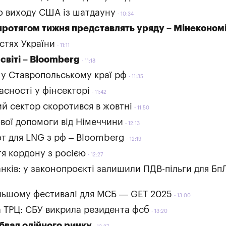
го виходу США із шатдауну
10:34
протягом тижня представлять уряду – Мінеконом
стях України
11:11
світі – Bloomberg
11:18
у Ставропольському краї рф
11:35
асності у фінсекторі
11:42
ий сектор скоротився в жовтні
11:50
вої допомоги від Німеччини
12:13
от для LNG з рф – Bloomberg
12:19
тя кордону з росією
12:27
нків: у законопроєкті залишили ПДВ-пільги для Бп
ільшому фестивалі для МСБ — GET 2025
13:00
та ТРЦ: СБУ викрила резидента фсб
13:20
обвал олійного ринку