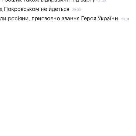
21:25
ад Покровськом не йдеться
22:03
ли росіяни, присвоєно звання Героя України
23:01