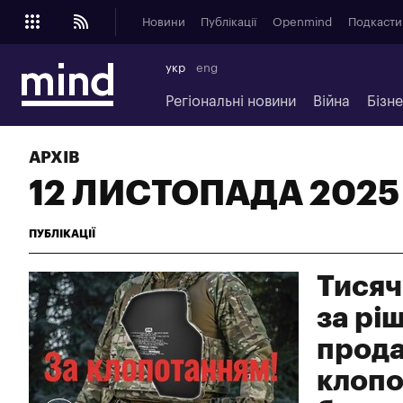
Новини
Публікації
Openmind
Подкасти
укр
eng
Регіональні новини
Війна
Бізн
АРХІВ
12 ЛИСТОПАДА 2025
ПУБЛІКАЦІЇ
Тисяч
за рі
прода
клопо