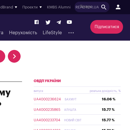
ndBrand
Проєкти
KMBS Alumni
REACTOR.UA
Підписатися
та
Нерухомість
LifeStyle
ОВДП УКРАЇНИ
ому
випуск
реальна дохідність, %
UA4000236624
16.06 %
ь
БАХМУТ
UA4000235865
15.77 %
АЛУШТА
UA4000233704
15.77 %
НОВИЙ СВІТ