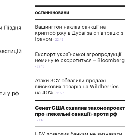
ОСТАННІ НОВИНИ
Вашингтон наклав санкції на
и Півдня
криптобіржу в Дубаї за співпрацю з
Іраном
22:45
вестицій
Експорт української агропродукції
неминуче скоротиться – Bloomberg
22:15
Атаки ЗСУ обвалили продажі
військових товарів на Wildberries
на 40%
ти у рф
21:57
Сенат США схвалив законопроект
про «пекельні санкції» проти рф
21:17
НБУ дозволив банкам не визнавати