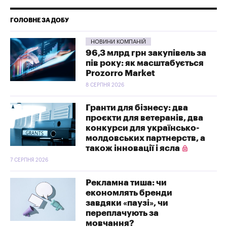
ГОЛОВНЕ ЗА ДОБУ
НОВИНИ КОМПАНІЙ
96,3 млрд грн закупівель за
пів року: як масштабується
Prozorro Market
8 СЕРПНЯ 2026
Гранти для бізнесу: два
проєкти для ветеранів, два
конкурси для українсько-
молдовських партнерств, а
також інновації і ясла
7 СЕРПНЯ 2026
Рекламна тиша: чи
економлять бренди
завдяки «паузі», чи
переплачують за
мовчання?