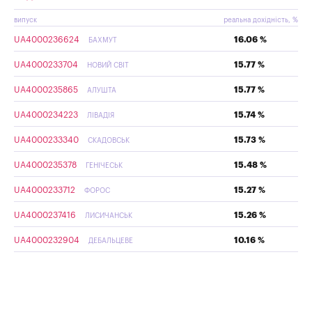
випуск
реальна дохідність, %
UA4000236624
16.06 %
БАХМУТ
UA4000233704
15.77 %
НОВИЙ СВІТ
UA4000235865
15.77 %
АЛУШТА
UA4000234223
15.74 %
ЛІВАДІЯ
UA4000233340
15.73 %
СКАДОВСЬК
UA4000235378
15.48 %
ГЕНІЧЕСЬК
UA4000233712
15.27 %
ФОРОС
UA4000237416
15.26 %
ЛИСИЧАНСЬК
UA4000232904
10.16 %
ДЕБАЛЬЦЕВЕ