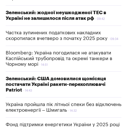
Зеленський: жодної неушкодженої ТЕС в
Україні не залишилося після атак рф
09:42
Частка зупинених податкових накладних
скоротилася вчетверо з початку 2025 року
09:34
Bloomberg: Україна погодилася не атакувати
Каспійський трубопровід та окремі танкери в
Чорному морі
14:51
Зеленський: США домовилися щомісяця
постачати Україні ракети-перехоплювачі
Patriot
14:43
Україна пройшла пік літньої спеки без відключень
електроенергії – Шмигаль
14:32
Фонд підтримки енергетики України у 2025 році