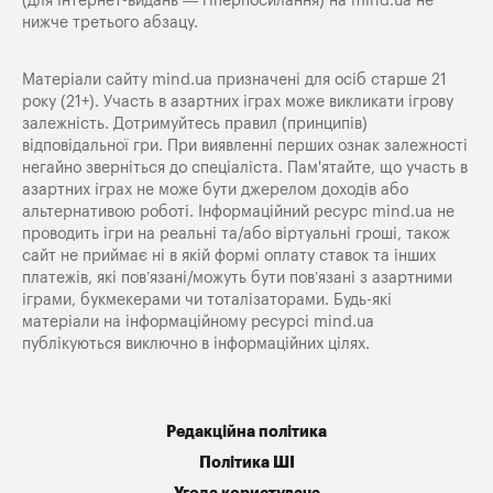
(для інтернет-видань — гіперпосилання) на
mind.ua
не
нижче третього абзацу.
Матеріали сайту mind.ua призначені для осіб старше 21
року (21+). Участь в азартних іграх може викликати ігрову
залежність. Дотримуйтесь правил (принципів)
відповідальної гри. При виявленні перших ознак залежності
негайно зверніться до спеціаліста. Пам'ятайте, що участь в
азартних іграх не може бути джерелом доходів або
альтернативою роботі. Інформаційний ресурс mind.ua не
проводить ігри на реальні та/або віртуальні гроші, також
сайт не приймає ні в якій формі оплату ставок та інших
платежів, які пов’язані/можуть бути пов’язані з азартними
іграми, букмекерами чи тоталізаторами. Будь-які
матеріали на інформаційному ресурсі mind.ua
публікуються виключно в інформаційних цілях.
Редакційна політика
Політика ШІ