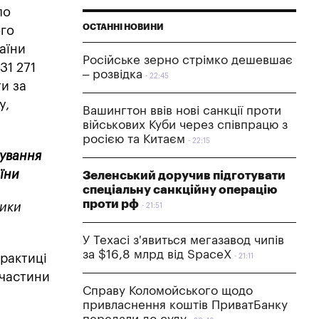
ло
ОСТАННІ НОВИНИ
ого
аїни
Російське зерно стрімко дешевшає
31 271
– розвідка
22:45
ти за
у,
Вашингтон ввів нові санкції проти
військових Куби через співпрацю з
росією та Китаєм
22:15
тування
їни
Зеленський доручив підготувати
спеціальну санкційну операцію
проти рф
тики
21:51
У Техасі з'явиться мегазавод чипів
за $16,8 млрд від SpaceX
практиці
21:11
 частини
Справу Коломойського щодо
привласнення коштів ПриватБанку