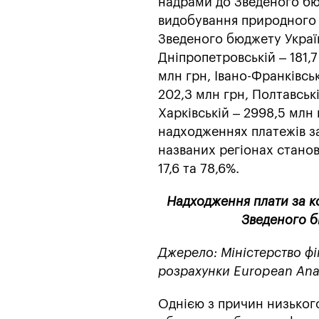
надрами до Зведеного бю
видобування природного г
Зведеного бюджету Україн
Дніпропетровській – 181,7
млн грн, Івано-Франківські
202,3 млн грн, Полтавські
Харківській – 2998,5 млн
надходженнях платежів з
названих регіонах становила
17,6 та 78,6%.
Надходження плати за к
Зведеного б
Джерело: Міністерство фі
розрахунки European Anal
Однією з причин низького