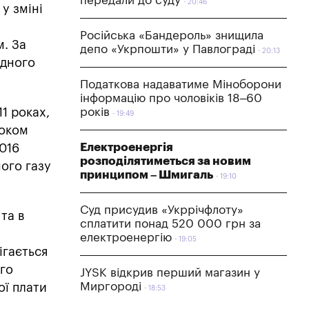
передали до суду
20:46
у зміні
Російська «Бандероль» знищила
м. За
депо «Укрпошти» у Павлограді
20:13
одного
Податкова надаватиме Міноборони
інформацію про чоловіків 18–60
років
1 роках,
19:49
роком
Електроенергія
2016
розподілятиметься за новим
ого газу
принципом – Шмигаль
19:10
Суд присудив «Укррічфлоту»
та в
сплатити понад 520 000 грн за
електроенергію
19:05
ігається
ого
JYSK відкрив перший магазин у
Миргороді
ої плати
18:53