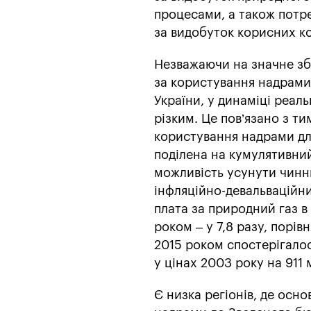
процесами, а також потр
за видобуток корисних к
Незважаючи на значне зб
за користування надрами
України, у динаміці реал
різким. Це пов’язано з ти
користування надрами дл
поділена на кумулятивний
можливість усунути чинни
інфляційно-девальваційн
плата за природний газ в 
роком – у 7,8 разу, порів
2015 роком спостерігало
у цінах 2003 року на 911 
Є низка регіонів, де осн