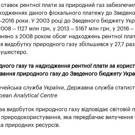
ставок рентної плати за природний газ забезпечи
дходженнях даного фіскального платежу до Зведен
–2016 роки. У 2003 році до Зведеного бюджету Укр
008 – 1127 млн грн, у 2013 – 5167 млн грн, у 2016 – 
івняно з 2008 роком обсяг надходжень рентної пла
 видобутку природного газу збільшився у 27,7 раз
 ушестеро.
ного газу та надходження рентної плати за корис
вання природного газу до Зведеного бюджету Укра
чейська служба України, Державна служба статис
pean Analytical Centre
за видобуток природного газу відповідає світовій 
 природокористування, яка передбачає вилучення
ка природних ресурсів.