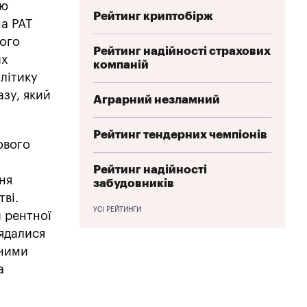
ою
Рейтинг криптобірж
а РАТ
ного
Рейтинг надійності страхових
их
компаній
літику
азу, який
Аграрний незламний
Рейтинг тендерних чемпіонів
ового
Рейтинг надійності
ня
забудовників
ві.
УСІ РЕЙТИНГИ
и рентної
лядалися
вними
а