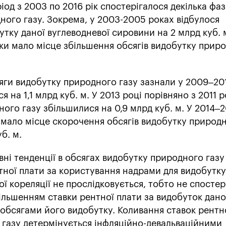
іод з 2003 по 2016 рік спостерігалося декілька фаз 
ного газу. Зокрема, у 2003-2005 роках відбулося
утку даної вуглеводневої сировини на 2 млрд куб. 
ки мало місце збільшення обсягів видобутку прир
ги видобутку природного газу зазнали у 2009–201
 на 1,1 млрд куб. м. У 2013 році порівняно з 2011 
ого газу збільшилися на 0,9 млрд куб. м. У 2014–
 мало місце скорочення обсягів видобутку природн
б. м.
ні тенденції в обсягах видобутку природного газу 
тної плати за користування надрами для видобутку
ої кореляції не прослідковується, тобто не спостер
ільшенням ставки рентної плати за видобуток дан
обсягами його видобутку. Коливання ставок рентн
 газу детермінується інфляційно-девальваційними