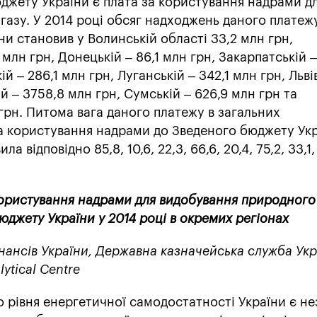
джету України є плата за користування надрами д
азу. У 2014 році обсяг надходжень даного платеж
и становив у Волинській області 33,2 млн грн,
 млн грн, Донецькій – 86,1 млн грн, Закарпатській –
й – 286,1 млн грн, Луганській – 342,1 млн грн, Льві
й – 3758,8 млн грн, Сумській – 626,9 млн грн та
 грн. Питома вага даного платежу в загальних
а користування надрами до Зведеного бюджету Укр
 відповідно 85,8, 10,6, 22,3, 66,6, 20,4, 75,2, 33,1,
ористування надрами для видобування природного 
юджету України у 2014 році в окремих регіонах
нансів України, Державна казначейська служба Укр
ytical Centre
 рівня енергетичної самодостатності України є не