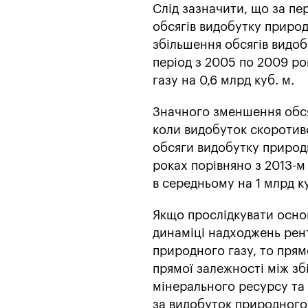
Слід зазначити, що за пер
обсягів видобутку природ
збільшення обсягів видоб
період з 2005 по 2009 ро
газу на 0,6 млрд куб. м.
Значного зменшення обся
коли видобуток скоротився
обсяги видобутку природн
роках порівняно з 2013-м
в середньому на 1 млрд ку
Якщо прослідкувати основ
динаміці надходжень рен
природного газу, то прям
прямої залежності між зб
мінерального ресурсу та 
за видобуток природного