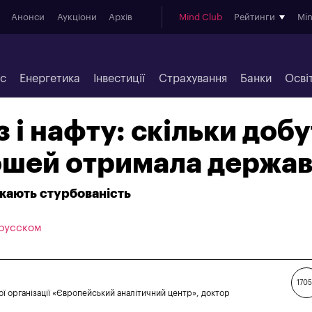
Анонси
Аукціони
Архів
Mind Club
Рейтинги
Mi
ес
Енергетика
Інвестиції
Страхування
Банки
Осві
з і нафту: скільки добу
ошей отримала держа
икають стурбованість
 русском
170
ї організації «Європейський аналітичний центр», доктор