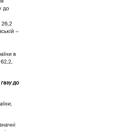
ля
у до
 26,2
вській –
аїни в
 62,2,
газу до
аїни,
значні