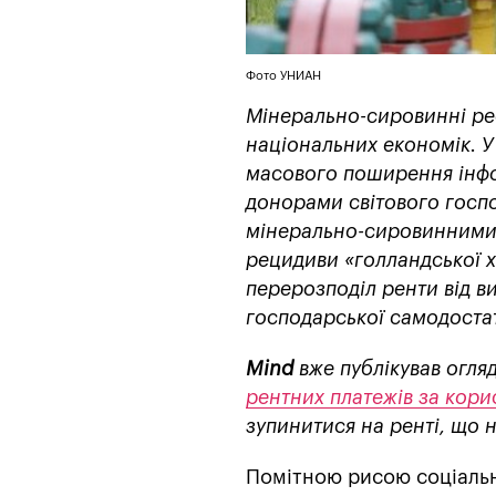
Фото УНИАН
Мінерально-сировинні ре
національних економік. У 
масового поширення інфо
донорами світового госпо
мінерально-сировинними 
рецидиви «голландської х
перерозподіл ренти від 
господарської самодостат
Mind
вже публікував огля
рентних платежів за кори
зупинитися на ренті, що 
Помітною рисою соціально