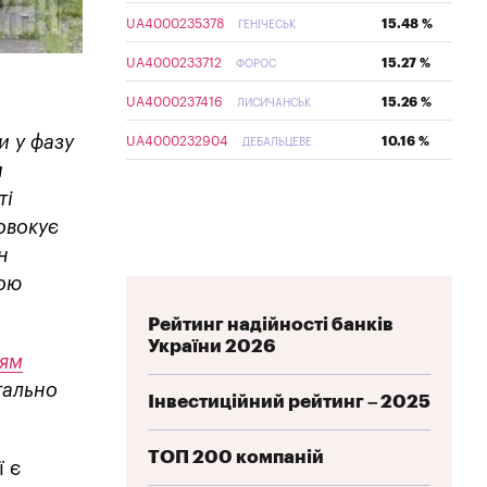
UA4000235378
15.48 %
ГЕНІЧЕСЬК
UA4000233712
15.27 %
ФОРОС
UA4000237416
15.26 %
ЛИСИЧАНСЬК
и у фазу
UA4000232904
10.16 %
ДЕБАЛЬЦЕВЕ
и
ті
овокує
н
вою
Рейтинг надійності банків
України 2026
ням
тально
Інвестиційний рейтинг – 2025
ТОП 200 компаній
ї є