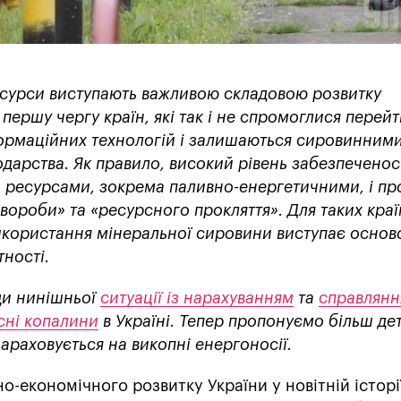
сурси виступають важливою складовою розвитку
першу чергу країн, які так і не спромоглися перейт
рмаційних технологій і залишаються сировинним
дарства. Як правило, високий рівень забезпеченос
ресурсами, зокрема паливно-енергетичними, і пр
вороби» та «ресурсного прокляття». Для таких краї
використання мінеральної сировини виступає осно
ності.
ди нинішньої
ситуації із
нарахуванням
та
справлян
сні копалини
в Україні. Тепер пропонуємо більш де
нараховується на викопні енергоносії.
-економічного розвитку України у новітній історі