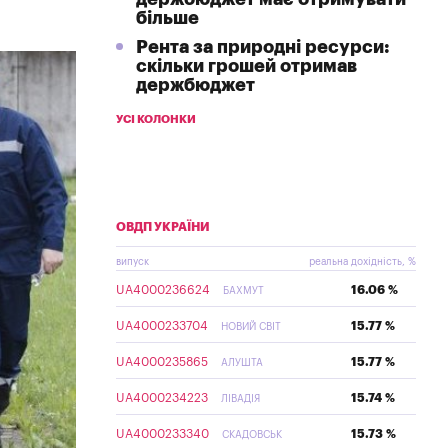
більше
Рента за природні ресурси:
скільки грошей отримав
держбюджет
УСІ КОЛОНКИ
ОВДП УКРАЇНИ
випуск
реальна дохідність, %
UA4000236624
16.06 %
БАХМУТ
UA4000233704
15.77 %
НОВИЙ СВІТ
UA4000235865
15.77 %
АЛУШТА
UA4000234223
15.74 %
ЛІВАДІЯ
UA4000233340
15.73 %
СКАДОВСЬК