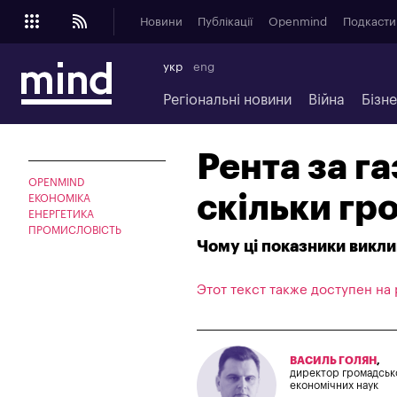
Новини
Публікації
Openmind
Подкасти
укр
eng
Регіональні новини
Війна
Бізн
Рента за га
OPENMIND
скільки гр
ЕКОНОМІКА
ЕНЕРГЕТИКА
ПРОМИСЛОВІСТЬ
Чому ці показники викл
Этот текст также доступен на
ВАСИЛЬ ГОЛЯН
,
директор громадсько
економічних наук