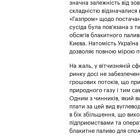
значна залежність від зо
складністю відзначалися
«Газпром» щодо постачанн
сусіда була пов’язана з 
обсягів блакитного палив
Києва. Натомість Україна
дозволяє повною мірою п
На жаль, у вітчизняній с
ринку досі не забезпече
грошових потоків, що пр
природного газу і тим са
Одним з чинників, який в
плати за цей вид вуглево
в бік збільшення, що ви
підприємствами та опера
блакитне паливо для спож