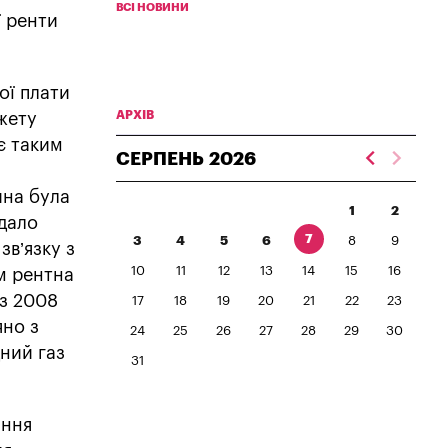
ВСІ НОВИНИ
ї ренти
ої плати
АРХІВ
жету
є таким
СЕРПЕНЬ
2026
ина була
1
2
 дало
7
3
4
5
6
8
9
зв’язку з
10
11
12
13
14
15
16
м рентна
 з 2008
17
18
19
20
21
22
23
яно з
24
25
26
27
28
29
30
ний газ
31
ання