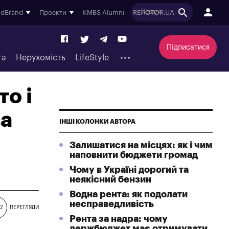
ndBrand
Проєкти
KMBS Alumni
REACTOR.UA
Підписатися
та
Нерухомість
LifeStyle
то і
ва
ІНШІ КОЛОНКИ АВТОРА
Залишатися на місцях: як і чим
наповнити бюджети громад
Чому в Україні дорогий та
неякісний бензин
Водна рента: як подолати
несправедливість
52
ПЕРЕГЛЯДИ
Рента за надра: чому
держбюджет має отримувати