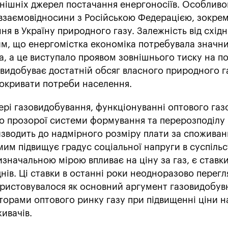
внішніх джерел постачання енергоносіїв. Особлив
 взаємовідносини з Російською Федерацією, зокрем
я в Україну природного газу. Залежність від схід
тим, що енергомістка економіка потребувала значн
а, а це виступало проявом зовнішнього тиску на по
 видобуває достатній обсяг власного природного г
окривати потреби населення.
фері газовидобування, функціонуванні оптового газ
но прозорої системи формування та перерозподілу
изводить до надмірного розміру плати за споживан
мим підвищує градус соціальної напруги в суспільст
изначальною мірою впливає на ціну за газ, є ставк
днів. Ці ставки в останні роки неодноразово перег
користовувалося як основний аргумент газовидобу
торами оптового ринку газу при підвищенні ціни н
ивачів.