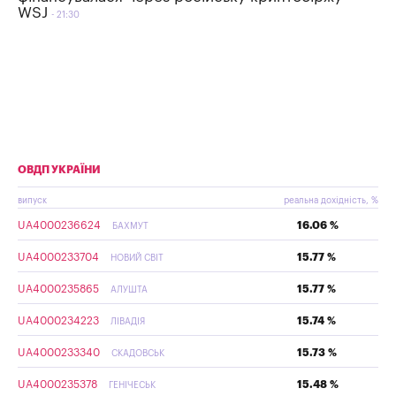
WSJ
21:30
ОВДП УКРАЇНИ
випуск
реальна дохідність, %
UA4000236624
16.06 %
БАХМУТ
UA4000233704
15.77 %
НОВИЙ СВІТ
UA4000235865
15.77 %
АЛУШТА
UA4000234223
15.74 %
ЛІВАДІЯ
UA4000233340
15.73 %
СКАДОВСЬК
UA4000235378
15.48 %
ГЕНІЧЕСЬК