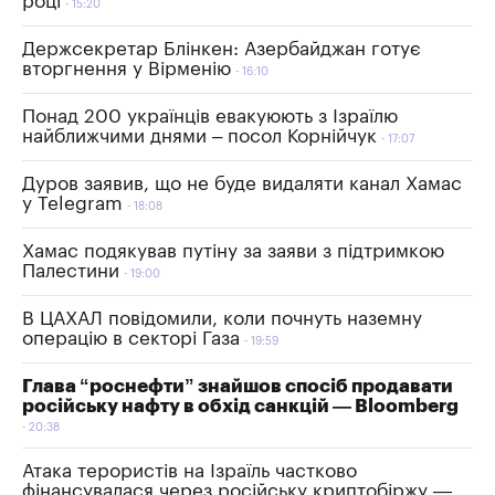
році
15:20
Держсекретар Блінкен: Азербайджан готує
вторгнення у Вірменію
16:10
Понад 200 українців евакуюють з Ізраїлю
найближчими днями – посол Корнійчук
17:07
Дуров заявив, що не буде видаляти канал Хамас
у Telegram
18:08
Хамас подякував путіну за заяви з підтримкою
Палестини
19:00
В ЦАХАЛ повідомили, коли почнуть наземну
операцію в секторі Газа
19:59
Глава “роснефти” знайшов спосіб продавати
російську нафту в обхід санкцій — Bloomberg
20:38
Атака терористів на Ізраїль частково
фінансувалася через російську криптобіржу —