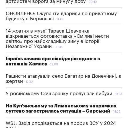
артсистем ворога за минулу добу
09:40
ОНОВЛЕНО: Окупанти вдарили по приватному
будинку в Бериславі
11:13
14 жовтня в музеї Тараса Шевченка
відкривається фотовиставка «Сміливі нести
світло» про найскладнішу зиму в історії
Незалежної України
11:45
Ізраїль заявив про ліквідацію одного з
ватажків Хамасу
12:00
Рашисти атакували село Багатир на Донеччині, є
жертви
12:52
У російському Сочі зранку пролунали вибухи
13:37
На Куп'янському та Лиманському напрямках
суттєво загострилась ситуація – Сирський
14:25
WSJ: Захід сподівається на прорив ЗСУ у 2024