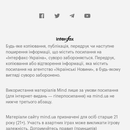
Будь-яке копiювання, публiкацiя, передрук чи наступне
поширення iнформацiї, що мiстить посилання на
«Iнтерфакс-Україна», суворо забороняється. Передрук,
копіювання або відтворення інформації, яка містить
посилання на агентство «Українські Новини», в будь-якому
вигляді суворо заборонено.
Використання матеріалів Mind лише за умови посилання
(для інтернет-видань — гіперпосилання) на
mind.ua
не
нижче третього абзацу.
Матеріали сайту mind.ua призначені для осіб старше 21
року (21+). Участь в азартних іграх може викликати ігрову
залежність. Дотримуйтесь правил (принципів)