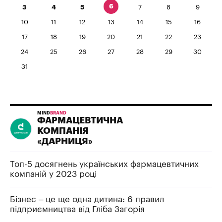
6
3
4
5
7
8
9
10
11
12
13
14
15
16
17
18
19
20
21
22
23
24
25
26
27
28
29
30
31
MIND
BRAND
ФАРМАЦЕВТИЧНА
КОМПАНІЯ
«ДАРНИЦЯ»
Топ-5 досягнень українських фармацевтичних
компаній у 2023 році
Бізнес – це ще одна дитина: 6 правил
підприємництва від Гліба Загорія