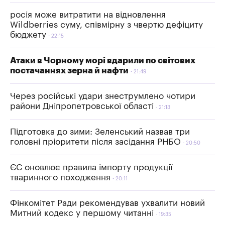
росія може витратити на відновлення
Wildberries суму, співмірну з чвертю дефіциту
бюджету
22:15
Атаки в Чорному морі вдарили по світових
постачаннях зерна й нафти
21:49
Через російські удари знеструмлено чотири
райони Дніпропетровської області
21:13
Підготовка до зими: Зеленський назвав три
головні пріоритети після засідання РНБО
20:50
ЄС оновлює правила імпорту продукції
тваринного походження
20:11
Фінкомітет Ради рекомендував ухвалити новий
Митний кодекс у першому читанні
19:35