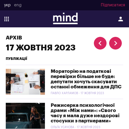
укр
eng
Підписатися
АРХІВ
17 ЖОВТНЯ 2023
ПУБЛІКАЦІЇ
Мораторію на податкові
перевірки більше не буде:
депутати хочуть скасувати
останні обмеження для ДПС
ПАВЛО ХАРЛАМОВ - 17 ЖОВТНЯ 2023
Режисерка психологічної
драми «Між нами»: «Свого
часу я мала дуже нездорові
стосунки з партнерами»
ОЛЬГА УСАЧОВА - 17 ЖОВТНЯ 2023