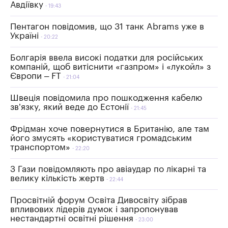
Авдіївку
19:43
Пентагон повідомив, що 31 танк Abrams уже в
Україні
20:22
Болгарія ввела високі податки для російських
компаній, щоб витіснити «газпром» і «лукойл» з
Європи – FT
21:04
Швеція повідомила про пошкодження кабелю
зв’язку, який веде до Естонії
21:45
Фрідман хоче повернутися в Британію, але там
його змусять «користуватися громадським
транспортом»
22:20
З Гази повідомляють про авіаудар по лікарні та
велику кількість жертв
22:44
Просвітній форум Освіта Дивосвіту зібрав
впливових лідерів думок і запропонував
нестандартні освітні рішення
23:00