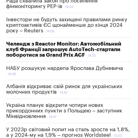
Рада схвалила закон про посилення
фінмоніторингу PEP-ів
14:02
Інвестори не будуть захищені правилами ринку
криптоактивів ЄС щонайменше до кінця 2024
року – Reuters
14:09
Челендж з Reactor Monitor: Автомобільний
клуб Франції запрошує AutoTech-стартапи
поборотися за Grand Prix ACF
14:25
НАБУ розшукує нардепа Ярослава Дубневича
14:38
Албанія відкриває свій ринок для українських
молочних продуктів
14:42
Україна планує відкрити чотири нових
прикордонних пункти з Польщею – заступник
Мінвідновлення
14:47
У 2023р світовий попит на сталь зросте на 1,8%,
а у 2024-му на 1,9% – прогноз Worldsteel
15:03