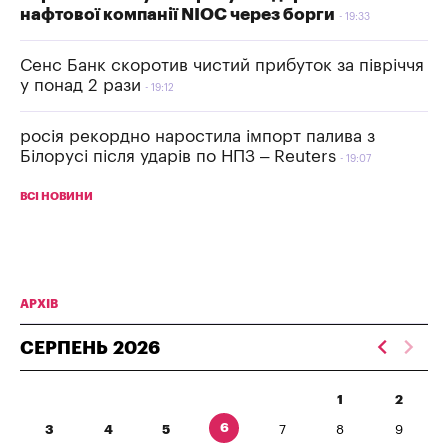
нафтової компанії NIOC через борги
19:33
Сенс Банк скоротив чистий прибуток за півріччя
у понад 2 рази
19:12
росія рекордно наростила імпорт палива з
Білорусі після ударів по НПЗ – Reuters
19:07
ВСІ НОВИНИ
АРХІВ
СЕРПЕНЬ
2026
1
2
6
3
4
5
7
8
9