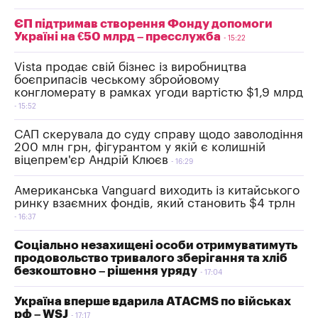
ЄП підтримав створення Фонду допомоги
Україні на €50 млрд – пресслужба
15:22
Vista продає свій бізнес із виробництва
боєприпасів чеському збройовому
конгломерату в рамках угоди вартістю $1,9 млрд
15:52
САП скерувала до суду справу щодо заволодіння
200 млн грн, фігурантом у якій є колишній
віцепрем'єр Андрій Клюєв
16:29
Американська Vanguard виходить із китайського
ринку взаємних фондів, який становить $4 трлн
16:37
Соціально незахищені особи отримуватимуть
продовольство тривалого зберігання та хліб
безкоштовно – рішення уряду
17:04
Україна вперше вдарила ATACMS по військах
рф – WSJ
17:17