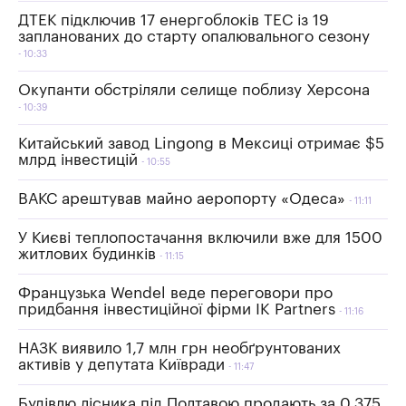
ДТЕК підключив 17 енергоблоків ТЕС із 19
запланованих до старту опалювального сезону
10:33
Окупанти обстріляли селище поблизу Херсона
10:39
Китайський завод Lingong в Мексиці отримає $5
млрд інвестицій
10:55
ВАКС арештував майно аеропорту «Одеса»
11:11
У Києві теплопостачання включили вже для 1500
житлових будинків
11:15
Французька Wendel веде переговори про
придбання інвестиційної фірми IK Partners
11:16
НАЗК виявило 1,7 млн грн необґрунтованих
активів у депутата Київради
11:47
Будівлю лісника під Полтавою продають за 0,375