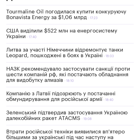
Tourmaline Oil погодилася купити конкуруючу
Bonavista Energy за $1,06 млрд
17:23
США виділили $522 млн на енергосистему
України
17:40
Литва за участі Німеччини відремонтує танки
Leopard, пошкоджені в боях в Україні
18:03
НАЗК рекомендувало застосувати санкції проти
шести компаній рф, які постачають обладнання
для видобутку алмазів
18:10
Компанію з Латвії підозрюють у постачанні
обмундирування для російської армії
18:40
Зеленський підтвердив застосування Україною
далекобійних ракет ATACMS
19:08
Втрати російської техніки виявилися вп'ятеро
більшими за українські під час наступу на