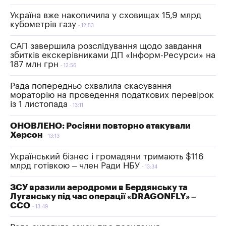
Україна вже накопичила у сховищах 15,9 млрд
кубометрів газу
12:53
САП завершила розслідування щодо завдання
збитків екскерівниками ДП «Інформ-Ресурси» на
187 млн грн
12:56
Рада попередньо схвалила скасування
мораторію на проведення податкових перевірок
із 1 листопада
13:11
ОНОВЛЕНО: Росіяни повторно атакували
Херсон
13:13
Український бізнес і громадяни тримають $116
млрд готівкою – член Ради НБУ
13:34
ЗСУ вразили аеродроми в Бердянську та
Луганську під час операції «DRAGONFLY» –
ССО
13:49