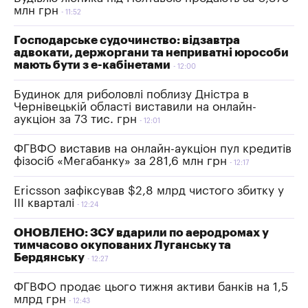
млн грн
11:52
Господарське судочинство: відзавтра
адвокати, держоргани та неприватні юрособи
мають бути з е-кабінетами
12:00
Будинок для риболовлі поблизу Дністра в
Чернівецькій області виставили на онлайн-
аукціон за 73 тис. грн
12:01
ФГВФО виставив на онлайн-аукціон пул кредитів
фізосіб «Мегабанку» за 281,6 млн грн
12:17
Ericsson зафіксував $2,8 млрд чистого збитку у
III кварталі
12:24
ОНОВЛЕНО: ЗСУ вдарили по аеродромах у
тимчасово окупованих Луганську та
Бердянську
12:27
ФГВФО продає цього тижня активи банків на 1,5
млрд грн
12:43