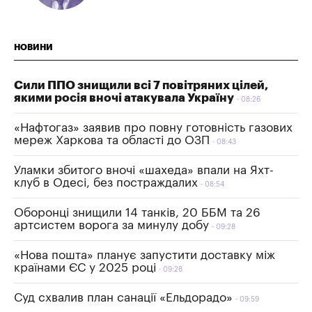
НОВИНИ
Сили ППО знищили всі 7 повітряних цілей,
якими росія вночі атакувала Україну
08:26
«Нафтогаз» заявив про повну готовність газових
мереж Харкова та області до ОЗП
08:43
Уламки збитого вночі «шахеда» впали на Яхт-
клуб в Одесі, без постраждалих
08:54
Оборонці знищили 14 танків, 20 ББМ та 26
артсистем ворога за минулу добу
09:28
«Нова пошта» планує запустити доставку між
країнами ЄС у 2025 році
09:28
Суд схвалив план санації «Ельдорадо»
09:59