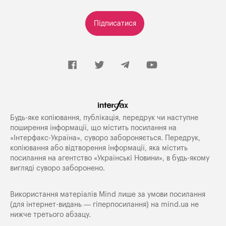
Підписатися
Будь-яке копiювання, публiкацiя, передрук чи наступне
поширення iнформацiї, що мiстить посилання на
«Iнтерфакс-Україна», суворо забороняється. Передрук,
копіювання або відтворення інформації, яка містить
посилання на агентство «Українські Новини», в будь-якому
вигляді суворо заборонено.
Використання матеріалів Mind лише за умови посилання
(для інтернет-видань — гіперпосилання) на
mind.ua
не
нижче третього абзацу.