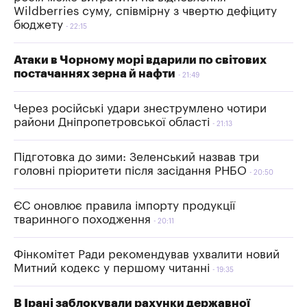
Wildberries суму, співмірну з чвертю дефіциту
бюджету
22:15
Атаки в Чорному морі вдарили по світових
постачаннях зерна й нафти
21:49
Через російські удари знеструмлено чотири
райони Дніпропетровської області
21:13
Підготовка до зими: Зеленський назвав три
головні пріоритети після засідання РНБО
20:50
ЄС оновлює правила імпорту продукції
тваринного походження
20:11
Фінкомітет Ради рекомендував ухвалити новий
Митний кодекс у першому читанні
19:35
В Ірані заблокували рахунки державної