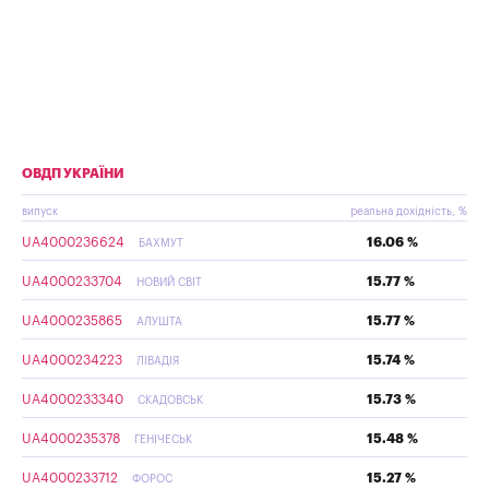
ОВДП УКРАЇНИ
випуск
реальна дохідність, %
UA4000236624
16.06 %
БАХМУТ
UA4000233704
15.77 %
НОВИЙ СВІТ
UA4000235865
15.77 %
АЛУШТА
UA4000234223
15.74 %
ЛІВАДІЯ
UA4000233340
15.73 %
СКАДОВСЬК
UA4000235378
15.48 %
ГЕНІЧЕСЬК
UA4000233712
15.27 %
ФОРОС