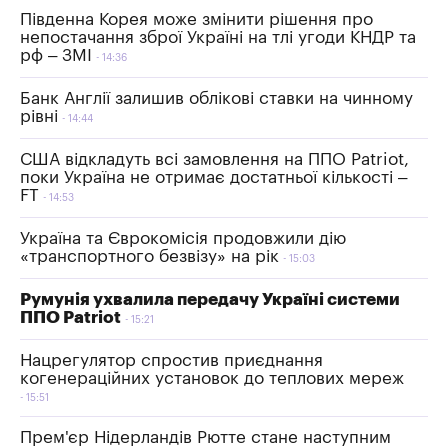
Південна Корея може змінити рішення про
непостачання зброї Україні на тлі угоди КНДР та
рф – ЗМІ
14:36
Банк Англії залишив облікові ставки на чинному
рівні
14:44
США відкладуть всі замовлення на ППО Patriot,
поки Україна не отримає достатньої кількості –
FT
14:53
Україна та Єврокомісія продовжили дію
«транспортного безвізу» на рік
15:03
Румунія ухвалила передачу Україні системи
ППО Patriot
15:21
Нацрегулятор спростив приєднання
когенераційних установок до теплових мереж
15:51
Прем'єр Нідерландів Рютте стане наступним