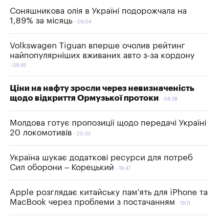
Соняшникова олія в Україні подорожчала на
1,89% за місяць
09:04
Volkswagen Tiguan вперше очолив рейтинг
найпопулярніших вживаних авто з-за кордону
08:45
Ціни на нафту зросли через невизначеність
щодо відкриття Ормузької протоки
08:38
Молдова готує пропозиції щодо передачі Україні
20 локомотивів
20:33
Україна шукає додаткові ресурси для потреб
Сил оборони – Корецький
19:47
Apple розглядає китайську пам’ять для iPhone та
MacBook через проблеми з постачанням
19:11