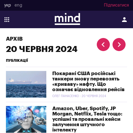
укр
eng
Підписатися
АРХІВ
20 ЧЕРВНЯ 2024
ПУБЛІКАЦІЇ
Покарані США російські
танкери знову перевозять
«криваву» нафту. Що
означає відновлення рейсів
ОЛЕГ ПАНАСЕНКО - 20 ЧЕРВНЯ 2024
Amazon, Uber, Spotify, JP
Morgan, Netflix, Tesla тощо:
успішні та провальні кейси
залучення штучного
інтелекту