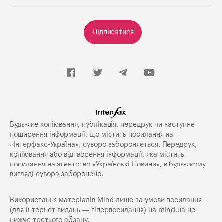
Підписатися
Будь-яке копiювання, публiкацiя, передрук чи наступне
поширення iнформацiї, що мiстить посилання на
«Iнтерфакс-Україна», суворо забороняється. Передрук,
копіювання або відтворення інформації, яка містить
посилання на агентство «Українські Новини», в будь-якому
вигляді суворо заборонено.
Використання матеріалів Mind лише за умови посилання
(для інтернет-видань — гіперпосилання) на
mind.ua
не
нижче третього абзацу.