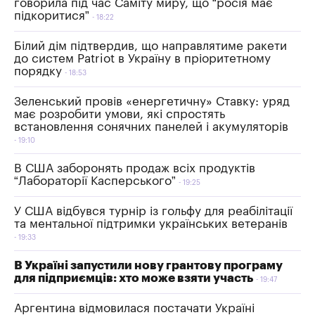
говорила під час Саміту миру, що “росія має
підкоритися”
18:22
Білий дім підтвердив, що направлятиме ракети
до систем Patriot в Україну в пріоритетному
порядку
18:53
Зеленський провів «енергетичну» Ставку: уряд
має розробити умови, які спростять
встановлення сонячних панелей і акумуляторів
19:10
В США заборонять продаж всіх продуктів
“Лабораторії Касперського”
19:25
У США відбувся турнір із гольфу для реабілітації
та ментальної підтримки українських ветеранів
19:33
В Україні запустили нову грантову програму
для підприємців: хто може взяти участь
19:47
Аргентина відмовилася постачати Україні