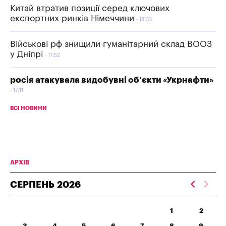
Китай втратив позиції серед ключових
експортних ринків Німеччини
18:33
Військові рф знищили гуманітарний склад ВООЗ
у Дніпрі
17:52
росія атакувала видобувні об’єкти «Укрнафти»
17:11
ВСІ НОВИНИ
АРХІВ
СЕРПЕНЬ
2026
1
2
3
4
5
6
7
8
9