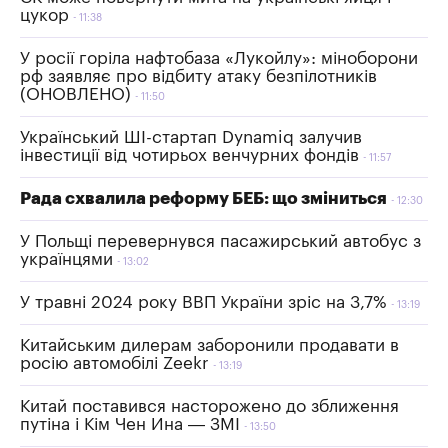
цукор
11:38
У росії горіла нафтобаза «Лукойлу»: міноборони
рф заявляє про відбиту атаку безпілотників
(ОНОВЛЕНО)
11:50
Український ШІ-стартап Dynamiq залучив
інвестиції від чотирьох венчурних фондів
11:57
Рада схвалила реформу БЕБ: що зміниться
12:30
У Польщі перевернувся пасажирський автобус з
українцями
13:02
У травні 2024 року ВВП України зріс на 3,7%
13:19
Китайським дилерам заборонили продавати в
росію автомобілі Zeekr
13:19
Китай поставився насторожено до зближення
путіна і Кім Чен Ина — ЗМІ
13:50