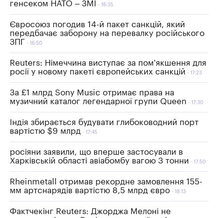
генсеком НАТО – ЗМІ
16:35
Євросоюз погодив 14-й пакет санкцій, який
передбачає заборону на перевалку російського
ЗПГ
16:50
Reuters: Німеччина виступає за пом’якшення для
росії у новому пакеті європейських санкцій
17:23
За £1 млрд Sony Music отримає права на
музичний каталог легендарної групи Queen
17:30
Індія збирається будувати глибоководний порт
вартістю $9 млрд
17:45
росіяни заявили, що вперше застосували в
Харківській області авіабомбу вагою 3 тонни
17:50
Rheinmetall отримав рекордне замовлення 155-
мм артснарядів вартістю 8,5 млрд євро
18:13
Фактчекінг Reuters: Джорджа Мелоні не