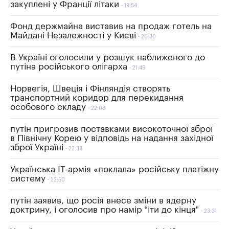
закуплені у Франції літаки
19:54
Фонд держмайна виставив на продаж готель на
Майдані Незалежності у Києві
20:30
В Україні оголосили у розшук наближеного до
путіна російського олігарха
21:45
Норвегія, Швеція і Фінляндія створять
транспортний коридор для перекидання
особового складу
22:08
путін пригрозив поставками високоточної зброї
в Північну Корею у відповідь на надання західної
зброї Україні
22:38
Українська ІТ-армія «поклала» російську платіжну
систему
22:50
путін заявив, що росія внесе зміни в ядерну
доктрину, і оголосив про намір “іти до кінця”
23:31