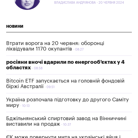
ВЛАДИСЛАВА АНДРІЯНОВА - 20 ЧЕРВНЯ 2024
НОВИНИ
Втрати ворога на 20 червня: оборонці
ліквідували 1170 окупантів
08:27
росіяни вночі вдарили по енергооб'єктах у 4
областях
08:58
Bitcoin ETF запускається на головній фондовій
біржі Австралії
09:51
Україна розпочала підготовку до другого Саміту
миру
10:13
Бджільнянський спиртовий завод на Вінниччині
виставили на продаж
10:37
ЄК може повернути мита на українські яйця і