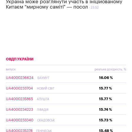
Україна може розглянути участь в ініційованому
Китаєм “мирному саміті” — посол
23:52
ОВДП УКРАЇНИ
випуск
реальна дохідність, %
UA4000236624
16.06 %
БАХМУТ
UA4000233704
15.77 %
НОВИЙ СВІТ
UA4000235865
15.77 %
АЛУШТА
UA4000234223
15.74 %
ЛІВАДІЯ
UA4000233340
15.73 %
СКАДОВСЬК
UA4000235378
15.48 %
ГЕНІЧЕСЬК