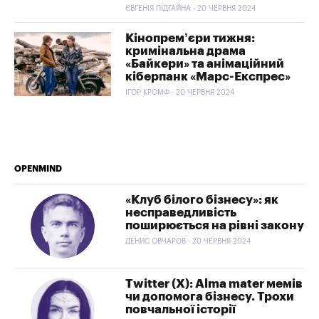
ЄВГЕНІЯ ПІДГАЙНА - 20 ЧЕРВНЯ 2024
Кінопрем’єри тижня:
кримінальна драма
«Байкери» та анімаційний
кіберпанк «Марс-Експрес»
ІГОР КРОМФ - 20 ЧЕРВНЯ 2024
OPENMIND
«Клуб білого бізнесу»: як
несправедливість
поширюється на рівні закону
ДЕНИС ОВЧАРОВ - 20 ЧЕРВНЯ 2024
Twitter (X): Alma mater мемів
чи допомога бізнесу. Трохи
повчальної історії