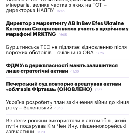
мінералів, велика частка з яких на ТОТ –
директорка НАДПУ
15:48
Директор з маркетингу AB InBev Efes Ukraine
Катерина Сахарнова вязла участь у щорічному
марафоні MRKTNG
16:05
Бурштинська ТЕС не підлягає відновленню після
ворожих обстрілів – очільниця ОВА
17:26
ФДМУ: в держвласності мають залишитися
лише стратегічні активи
17:30
Печерський суд повторно арештував активи
«облгазів Фірташа» (ОНОВЛЕНО)
17:57
Україна розробить план закінчення війни до кінця
року – Зеленський
18:10
Reuters: росіяни використали в автомобілі, який
путін подарував Кім Чен Ину, південнокорейські
запчастини
18:20