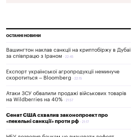
ОСТАННІ НОВИНИ
Вашингтон наклав санкції на криптобіржу в Дубаї
за співпрацю з Іраном
22:45
Експорт української агропродукції неминуче
скоротиться – Bloomberg
22:15
Атаки ЗСУ обвалили продажі військових товарів
на Wildberries на 40%
21:57
Сенат США схвалив законопроект про
«пекельні санкції» проти рф
21:17
НБУ дозволив банкам не визнавати дефолт