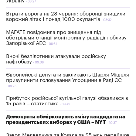
Україну
08:27
Втрати ворога на 28 червня: оборонці знищили
ворожий літак і понад 1000 окупантів
08:32
МАГАТЕ повідомила про знищення під
обстрілами станції моніторингу радіації поблизу
Запорізької АЕС
08:51
Вночі безпілотники атакували російську
нафтобазу
09:08
Європейські депутати закликають Шарля Мішеля
призупинити головування Угорщини в Раді ЄС
09:25
Прибуток російської вугільної галузі обвалився в
15 разів – статистика
09:49
Демократи обмірковують зміну кандидата на
президентських виборах у США – NYT
10:37
Завод Медведчука та Козака за $5 млн перейшов