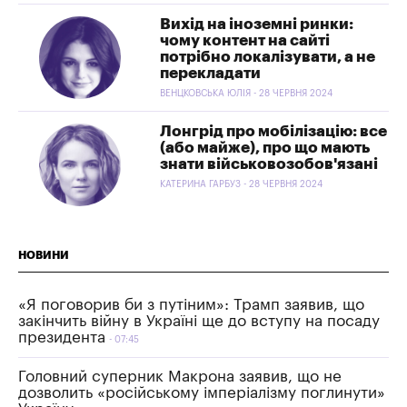
Вихід на іноземні ринки:
чому контент на сайті
потрібно локалізувати, а не
перекладати
ВЕНЦКОВСЬКА ЮЛІЯ - 28 ЧЕРВНЯ 2024
Лонгрід про мобілізацію: все
(або майже), про що мають
знати військовозобов'язані
КАТЕРИНА ГАРБУЗ - 28 ЧЕРВНЯ 2024
НОВИНИ
«Я поговорив би з путіним»: Трамп заявив, що
закінчить війну в Україні ще до вступу на посаду
президента
07:45
Головний суперник Макрона заявив, що не
дозволить «російському імперіалізму поглинути»