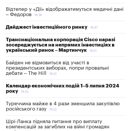
Відтепер у «Дії» відображатимуться медичні дані
– Федоров
18:36
Дайджест інвестиційного ринку
18:47
Транснаціональна корпорація Cisco наразі
зосереджується на непрямих інвестиціях в
український ринок – Мартинчук
18:51
Байден не відмовиться від участі в
президентських виборах, попри провальні
дебати – The Hill
18:52
Календар економічних подій 1–5 липня 2024
року
19:02
Туреччина майже в 4 рази зменшила закупівлю
російського газу
19:22
Шрі-Ланка підняла питання про виплату
компенсацій за загиблих на війні громадян