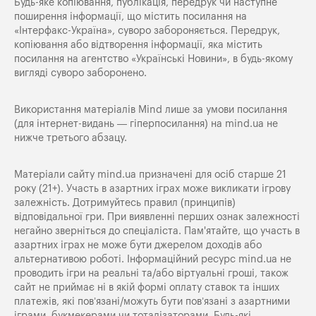
Будь-яке копiювання, публiкацiя, передрук чи наступне
поширення iнформацiї, що мiстить посилання на
«Iнтерфакс-Україна», суворо забороняється. Передрук,
копіювання або відтворення інформації, яка містить
посилання на агентство «Українські Новини», в будь-якому
вигляді суворо заборонено.
Використання матеріалів Mind лише за умови посилання
(для інтернет-видань — гіперпосилання) на
mind.ua
не
нижче третього абзацу.
Матеріали сайту mind.ua призначені для осіб старше 21
року (21+). Участь в азартних іграх може викликати ігрову
залежність. Дотримуйтесь правил (принципів)
відповідальної гри. При виявленні перших ознак залежності
негайно зверніться до спеціаліста. Пам'ятайте, що участь в
азартних іграх не може бути джерелом доходів або
альтернативою роботі. Інформаційний ресурс mind.ua не
проводить ігри на реальні та/або віртуальні гроші, також
сайт не приймає ні в якій формі оплату ставок та інших
платежів, які пов’язані/можуть бути пов’язані з азартними
іграми, букмекерами чи тоталізаторами. Будь-які