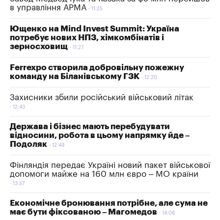
в управління АРМА
11:25
Ющенко на Mind Invest Summit: Україна
потребує нових НПЗ, хімкомбінатів і
зерносховищ
11:27
Ferrexpo створила добровільну пожежну
команду на Біланівському ГЗК
12:20
Захисники збили російський військовий літак
12:43
Держава і бізнес мають перебудувати
відносини, робота в цьому напрямку йде –
Подоляк
12:49
Фінляндія передає Україні новий пакет військової
допомоги майже на 160 млн євро – МО країни
13:57
Економічне бронювання потрібне, але сума не
має бути фіксованою – Магомедов
14:06