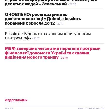
десятьох людей – Зеленський
22:00
ОНОВЛЕНО: росія вдарила по
дев'ятиповерхівці у Дніпрі, кількість
поранених зросла до 12
22:17
Розвідка: Відень став «новим шпигунським
центром рф»
22:17
МВФ завершив четвертий перегляд програми
фінансової допомоги Україні та схвалив
виділення нового траншу
22:40
ОВДП УКРАЇНИ
випуск
реальна дохідність, %