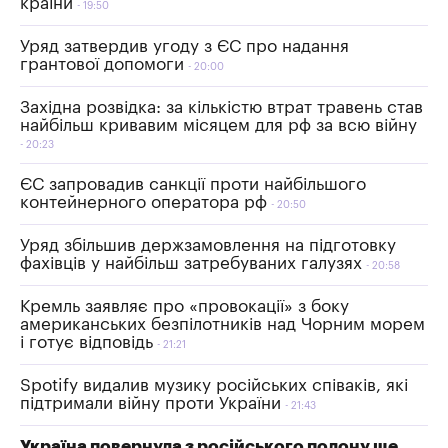
країни
19:50
Уряд затвердив угоду з ЄС про надання
грантової допомоги
20:00
Західна розвідка: за кількістю втрат травень став
найбільш кривавим місяцем для рф за всю війну
20:23
ЄС запровадив санкції проти найбільшого
контейнерного оператора рф
20:50
Уряд збільшив держзамовлення на підготовку
фахівців у найбільш затребуваних галузях
20:58
Кремль заявляє про «провокації» з боку
американських безпілотників над Чорним морем
і готує відповідь
21:21
Spotify видалив музику російських співаків, які
підтримали війну проти України
21:43
Україна повернула з російського полону ще