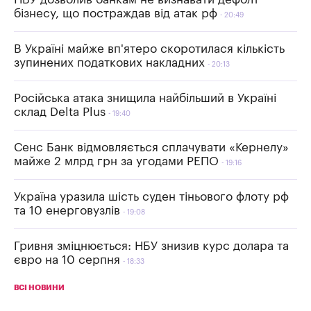
бізнесу, що постраждав від атак рф
20:49
В Україні майже вп'ятеро скоротилася кількість
зупинених податкових накладних
20:13
Російська атака знищила найбільший в Україні
склад Delta Plus
19:40
Сенс Банк відмовляється сплачувати «Кернелу»
майже 2 млрд грн за угодами РЕПО
19:16
Україна уразила шість суден тіньового флоту рф
та 10 енерговузлів
19:08
Гривня зміцнюється: НБУ знизив курс долара та
євро на 10 серпня
18:33
ВСІ НОВИНИ