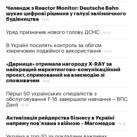
Челендж з Reactor Monitor: Deutsche Bahn
шукає цифрові рішення у галузі залізничного
будівництва
14:10
Уряд призначив нового голову ДСНС
14:24
В Україні посилять контроль за обігом
хімречовин подвійного використання
14:53
«Дарниця» отримала нагороду X-RAY за
найкращий маркетингово-комунікаційний
проєкт, спрямований на взаємодію зі
споживачем
14:55
Перші 50 українських спеціалістів з
обслуговування F-16 завершили навчання – ВПС
Данії
15:09
Активізація рейдерства бізнесу в Україні
напряму пов’язана з війною – Магомедов
15:35
Україна в топ-10 за покладами важливих