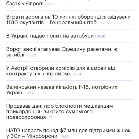
базах у Європі
07:57
Втрати ворога на 10 липня: оборонці ліквідували
1100 окупантів – Генеральний штаб
08:06
В Україні падає попит на автобуси
09:16
Ворог вночі атакував Одещину ракетами: є
загиблі
09:32
У Австрії створили комісію для відмови від
контракту з «Газпромом»
09:47
Зеленський назвав кількість F-16, потрібних
Україні
09:48
Продавав дані про блокпости мешканцям
прикордоння: викрито сумського
правоохоронця
10:14
НАТО надасть понад $7 млн для підтримки жінок
у ЗСУ – Міноборони
10:35