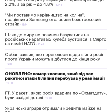
2,2%, а за рік – до 4,8%
17:44
“Ми поставимо керівництво на коліна”:
працівники Samsung оголосили безстроковий
страйк
18:14
Шлях до миру не повинен базуватися на
російських наративах: Кулеба зустрівся із Сіярто
на саміті НАТО
18:45
Орбан заявив, що переговори щодо війни росії
проти України можуть відбутися до кінця року
19:15
ОНОВЛЕНО: помер хлопчик, який під час
ракетної атаки 8 липня перебував у реанімації
19:30
FT: У ракеті, якою росія вдарила по «Охматдиту»,
були західні деталі
19:40
Українські аграрії отримали кредитів майже на