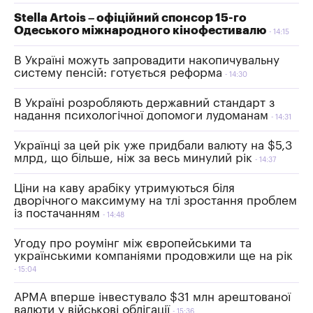
Stella Artois – офіційний спонсор 15-го
Одеського міжнародного кінофестивалю
14:15
В Україні можуть запровадити накопичувальну
систему пенсій: готується реформа
14:30
В Україні розробляють державний стандарт з
надання психологічної допомоги лудоманам
14:31
Українці за цей рік уже придбали валюту на $5,3
млрд, що більше, ніж за весь минулий рік
14:37
Ціни на каву арабіку утримуються біля
дворічного максимуму на тлі зростання проблем
із постачанням
14:48
Угоду про роумінг між європейськими та
українськими компаніями продовжили ще на рік
15:04
АРМА вперше інвестувало $31 млн арештованої
валюти у військові облігації
15:36