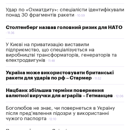
Удар по «Охматдиту»: спеціалісти ідентифікували
понад 30 фрагментів ракети
10:59
Столтенберг назвав головний ризик для НАТО
11:36
У Києві на приватизацію виставили
підприємство, що спеціалізується на
виробництві трансформаторів, генераторів та
електродвигунів
11:48
Україна може використовувати британські
ракети для ударів по рф – Стармер
11:52
Нацбанк збільшив терміни повернення
валютної виручки для аграріїв – Гетманцев
12:06
Боголюбов не знає, чи повернеться в Україну
після пред'явлення підозри у використанні
чужого паспорта
12:10