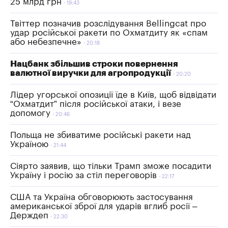
25 млрд грн
19:43
Твіттер позначив розслідування Bellingcat про
удар російської ракети по Охматдиту як «спам
або небезпечне»
20:18
Нацбанк збільшив строки повернення
валютної виручки для агропродукції
20:20
Лідер угорської опозиції їде в Київ, щоб відвідати
“Охматдит” після російської атаки, і везе
допомогу
20:46
Польща не збиватиме російські ракети над
Україною
21:44
Сіярто заявив, що тільки Трамп зможе посадити
Україну і росію за стіл переговорів
22:17
США та Україна обговорюють застосування
американської зброї для ударів вглиб росії –
Держдеп
22:30