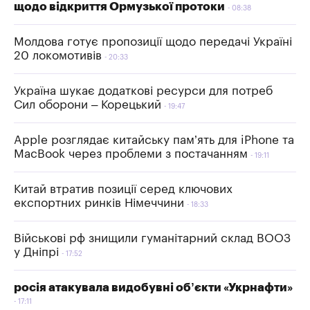
щодо відкриття Ормузької протоки
08:38
Молдова готує пропозиції щодо передачі Україні
20 локомотивів
20:33
Україна шукає додаткові ресурси для потреб
Сил оборони – Корецький
19:47
Apple розглядає китайську пам’ять для iPhone та
MacBook через проблеми з постачанням
19:11
Китай втратив позиції серед ключових
експортних ринків Німеччини
18:33
Військові рф знищили гуманітарний склад ВООЗ
у Дніпрі
17:52
росія атакувала видобувні об’єкти «Укрнафти»
17:11