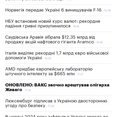
Норвегія передає Україні 6 винищувачів F-16
15:39
НБУ встановив новий курс валют: рекордне
падіння гривні призупинилося
16:16
Саудівська Аравія зібрала $12,35 млрд від
продажу акцій нафтового гіганта Aramco
16:45
Італія виділяє рекордні 1,7 млрд євро військової
допомоги Україні
16:55
AMD придбає європейську лабораторію
штучного інтелекту за $665 млн
17:27
ОНОВЛЕНО: ВАКС заочно арештував олігарха
Жеваго
17:35
Люксембург підписав з Україною двосторонню
угоду про безпеку
17:39
В червні 2024 року інфляція в Україні зросла до