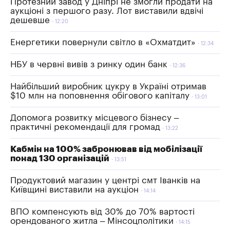
Протезний завод у Дніпрі не змогли продати на
аукціоні з першого разу. Лот виставили вдвічі
дешевше
12:20
Енергетики повернули світло в «Охматдит»
12:34
НБУ в червні вивів з ринку один банк
12:36
Найбільший виробник цукру в Україні отримав
$10 млн на поповнення обігового капіталу
13:01
Допомога розвитку місцевого бізнесу –
практичні рекомендації для громад
13:22
Кабмін на 100% забронював від мобілізації
понад 130 організацій
13:51
Продуктовий магазин у центрі смт Іванків на
Київщині виставили на аукціон
14:14
ВПО компенсують від 30% до 70% вартості
орендованого житла – Мінсоцполітики
14:15