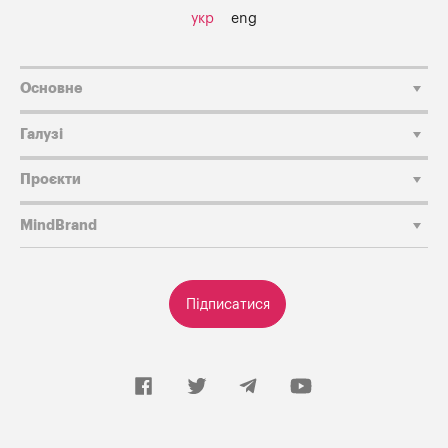
укр
eng
Основне
Галузі
Проєкти
MindBrand
Підписатися