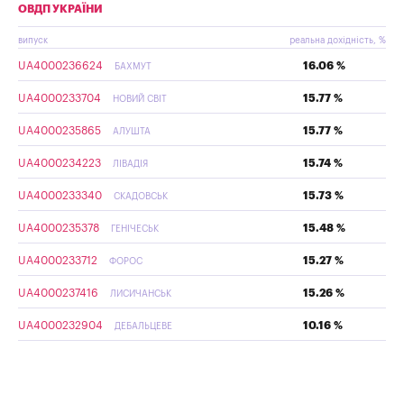
ОВДП УКРАЇНИ
випуск
реальна дохідність, %
UA4000236624
16.06 %
БАХМУТ
UA4000233704
15.77 %
НОВИЙ СВІТ
UA4000235865
15.77 %
АЛУШТА
UA4000234223
15.74 %
ЛІВАДІЯ
UA4000233340
15.73 %
СКАДОВСЬК
UA4000235378
15.48 %
ГЕНІЧЕСЬК
UA4000233712
15.27 %
ФОРОС
UA4000237416
15.26 %
ЛИСИЧАНСЬК
UA4000232904
10.16 %
ДЕБАЛЬЦЕВЕ