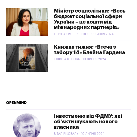
Міністр соцполітики: «Весь
бюджет соціальної сфери
України – це кошти від
міжнародних партнерів»
ТЕТЯНА ОМЕЛЬЧЕНКО - 10 ЛИПНЯ 2024
Книжка тижня: «Втеча з
табору 14» Блейна Гардена
ЮЛІЯ БАЖЕНОВА - 10 ЛИПНЯ 2024
OPENMIND
Інвестменю від ФДМУ: які
об’єкти шукають нового
власника
ВІТАЛІЙ КОВАЛЬ - 10 ЛИПНЯ 2024