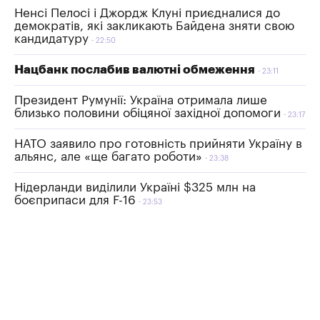
Ненсі Пелосі і Джордж Клуні приєдналися до
демократів, які закликають Байдена зняти свою
кандидатуру
22:50
Нацбанк послабив валютні обмеження
23:11
Президент Румунії: Україна отримала лише
близько половини обіцяної західної допомоги
23:17
НАТО заявило про готовність прийняти Україну в
альянс, але «ще багато роботи»
23:38
Нідерланди виділили Україні $325 млн на
боєприпаси для F-16
23:53