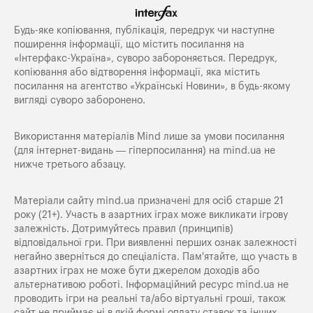
Будь-яке копiювання, публiкацiя, передрук чи наступне
поширення iнформацiї, що мiстить посилання на
«Iнтерфакс-Україна», суворо забороняється. Передрук,
копіювання або відтворення інформації, яка містить
посилання на агентство «Українські Новини», в будь-якому
вигляді суворо заборонено.
Використання матеріалів Mind лише за умови посилання
(для інтернет-видань — гіперпосилання) на
mind.ua
не
нижче третього абзацу.
Матеріали сайту mind.ua призначені для осіб старше 21
року (21+). Участь в азартних іграх може викликати ігрову
залежність. Дотримуйтесь правил (принципів)
відповідальної гри. При виявленні перших ознак залежності
негайно зверніться до спеціаліста. Пам'ятайте, що участь в
азартних іграх не може бути джерелом доходів або
альтернативою роботі. Інформаційний ресурс mind.ua не
проводить ігри на реальні та/або віртуальні гроші, також
сайт не приймає ні в якій формі оплату ставок та інших