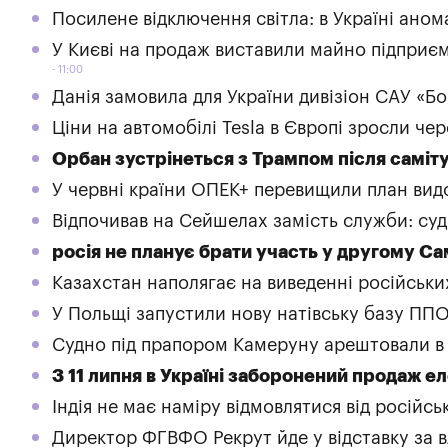
Посилене відключення світла: в Україні аном
У Києві на продаж виставили майно підприєм
11:00
Данія замовила для України дивізіон САУ «Б
Ціни на автомобілі Tesla в Європі зросли че
Орбан зустрінеться з Трампом після саміт
У червні країни ОПЕК+ перевищили план видо
Відпочивав на Сейшелах замість служби: су
росія не планує брати участь у другому Са
Казахстан наполягає на виведенні російських
У Польщі запустили нову натівську базу ПП
Судно під прапором Камеруну арештовали в У
З 11 липня в Україні заборонений продаж 
Індія не має наміру відмовлятися від російсь
Директор ФГВФО Рекрут йде у відставку за