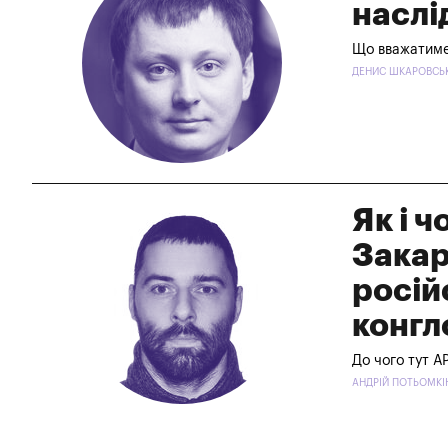
наслі
Що вважатимет
ДЕНИС ШКАРОВСЬКИ
Як і ч
Закар
росій
конгл
До чого тут А
АНДРІЙ ПОТЬОМКІН