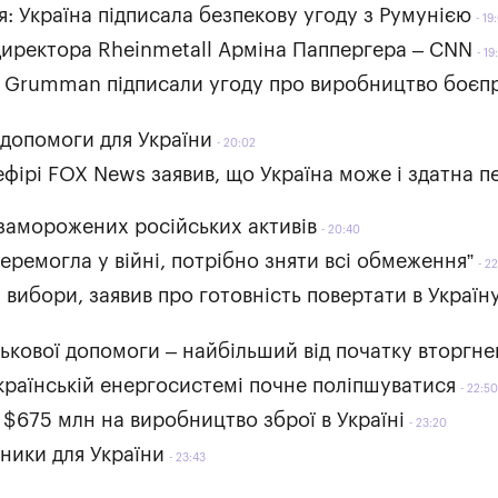
я: Україна підписала безпекову угоду з Румунією
19
директора Rheinmetall Арміна Паппергера – CNN
19
 Grumman підписали угоду про виробництво боєп
 допомоги для України
20:02
ефірі FOX News заявив, що Україна може і здатна 
 заморожених російських активів
20:40
еремогла у війні, потрібно зняти всі обмеження”
22
и вибори, заявив про готовність повертати в Україн
ськової допомоги – найбільший від початку вторгн
українській енергосистемі почне поліпшуватися
22:50
 $675 млн на виробництво зброї в Україні
23:20
тники для України
23:43