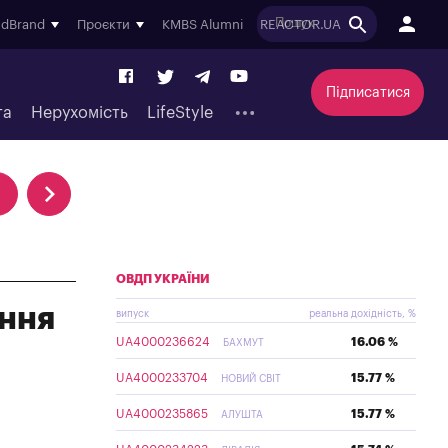
ndBrand
Проєкти
KMBS Alumni
REACTOR.UA
Підписатися
та
Нерухомість
LifeStyle
ОВДП УКРАЇНИ
ення
випуск
реальна дохідність, %
UA4000236624
16.06 %
БАХМУТ
UA4000233704
15.77 %
НОВИЙ СВІТ
UA4000235865
15.77 %
АЛУШТА