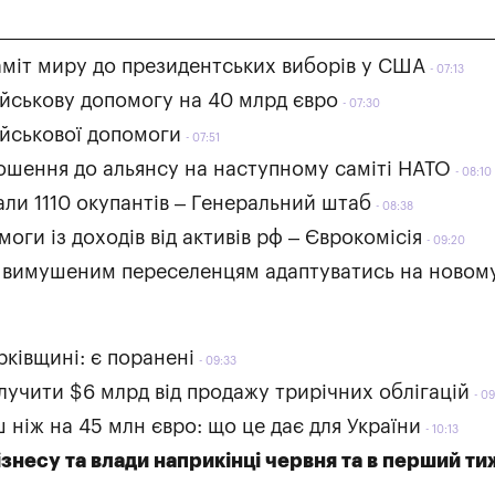
аміт миру до президентських виборів у США
07:13
ійськову допомогу на 40 млрд євро
07:30
ійськової допомоги
07:51
рошення до альянсу на наступному саміті НАТО
08:10
вали 1110 окупантів – Генеральний штаб
08:38
ги із доходів від активів рф – Єврокомісія
09:20
 вимушеним переселенцям адаптуватись на новому
рківщині: є поранені
09:33
лучити $6 млрд від продажу трирічних облігацій
09
ш ніж на 45 млн євро: що це дає для України
10:13
знесу та влади наприкінці червня та в перший т