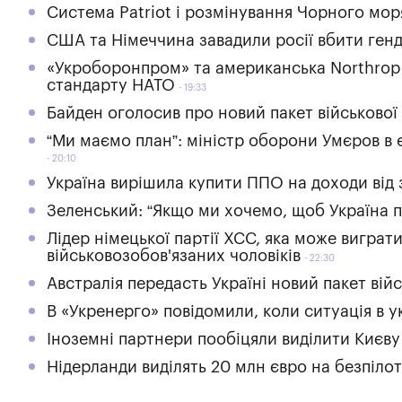
Система Patriot і розмінування Чорного мор
США та Німеччина завадили росії вбити ген
«Укроборонпром» та американська Northrop
стандарту НАТО
19:33
Байден оголосив про новий пакет військової
“Ми маємо план”: міністр оборони Умєров в 
20:10
Україна вирішила купити ППО на доходи від
Зеленський: “Якщо ми хочемо, щоб Україна п
Лідер німецької партії ХСС, яка може виграт
військовозобов'язаних чоловіків
22:30
Австралія передасть Україні новий пакет вій
В «Укренерго» повідомили, коли ситуація в 
Іноземні партнери пообіцяли виділити Києву
Нідерланди виділять 20 млн євро на безпіло