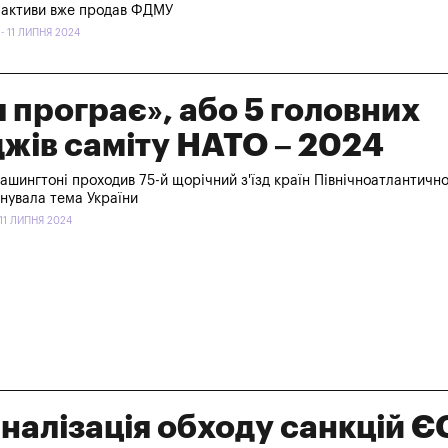
ні активи вже продав ФДМУ
- 11 ЛИПНЯ 2024
я програє», або 5 головних
жів саміту НАТО – 2024
Вашингтоні проходив 75-й щорічний з'їзд країн Північноатлантично
нувала тема України
11 ЛИПНЯ 2024
налізація обходу санкцій ЄС