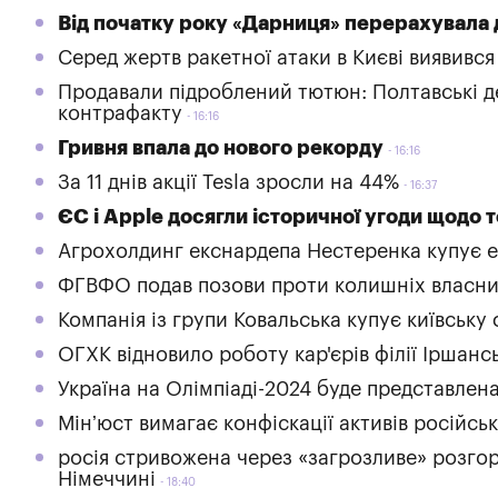
Від початку року «Дарниця» перерахувала д
Серед жертв ракетної атаки в Києві виявивс
Продавали підроблений тютюн: Полтавські де
контрафакту
16:16
Гривня впала до нового рекорду
16:16
За 11 днів акції Tesla зросли на 44%
16:37
ЄС і Apple досягли історичної угоди щодо 
Агрохолдинг екснардепа Нестеренка купує е
ФГВФО подав позови проти колишніх власник
Компанія із групи Ковальська купує київську
ОГХК відновило роботу кар'єрів філії Іршанс
Україна на Олімпіаді-2024 буде представлен
Мінʼюст вимагає конфіскації активів російсь
росія стривожена через «загрозливе» розго
Німеччині
18:40