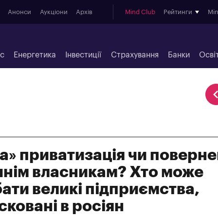
Анонси
Аукціони
Архів
Mind Club
Рейтинги
Mi
ес
Енергетика
Інвестиції
Страхування
Банки
Осві
а» приватизація чи поверн
нім власникам? Хто може
ати великі підприємства,
сковані в росіян