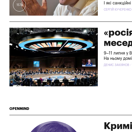
І які санкцій
1578
СЕРГІЙ КУЧЕРЕНКО 
«росі
месед
9–11 липня у 
На ньому домі
ДЕНИС ЗАКІЯНОВ - 
1188
OPENMIND
Кримі