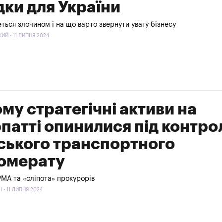
дки для України
ься злочином і на що варто звернути увагу бізнесу
Й - 11 ЛИПНЯ 2024
ому стратегічні активи на
патті опинилися під контр
ського транспортного
омерату
РМА та «сліпота» прокурорів
 - 11 ЛИПНЯ 2024