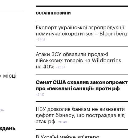
ОСТАННІ НОВИНИ
Експорт української агропродукції
неминуче скоротиться – Bloomberg
22:15
Атаки ЗСУ обвалили продажі
військових товарів на Wildberries
на 40%
21:57
 місці
Сенат США схвалив законопроект
про «пекельні санкції» проти рф
21:17
НБУ дозволив банкам не визнавати
:47
дефолт бізнесу, що постраждав від
атак рф
20:49
иждень
В Україні майже вп'ятеро