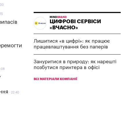
:00
:15
MIND
BRAND
ЦИФРОВІ СЕРВІСИ
рипасів
«ВЧАСНО»
Лишитися «в цифрі»: як працює
перемогти
працевлаштування без паперів
Зануритися в природу: як нарешті
позбутися принтера в офісі
:08
у
ВСІ МАТЕРІАЛИ КОМПАНІЇ
ення
22:40