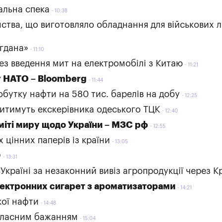
альна спека
10:38
ства, що виготовляло обладнання для військових лі
огдана»
11:10
рез введення мит на електромобілі з Китаю
11:21
у НАТО – Bloomberg
11:44
бутку нафти на 580 тис. барелів на добу
12:25
дитимуть екскерівника одеського ТЦК
12:40
міті миру щодо України – МЗС рф
12:55
 цінних паперів із країни
13:05
О
13:31
країні за незаконний вивіз агропродукції через К
електронних сигарет з ароматизаторами
14:21
кої нафти
14:48
 власним бажанням
15:04