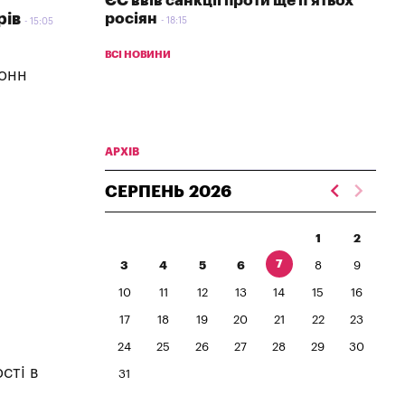
ЄС ввів санкції проти ще п'ятьох
росіян
рів
18:15
15:05
ВСІ НОВИНИ
тонн
АРХІВ
СЕРПЕНЬ
2026
1
2
7
3
4
5
6
8
9
10
11
12
13
14
15
16
17
18
19
20
21
22
23
24
25
26
27
28
29
30
сті в
31