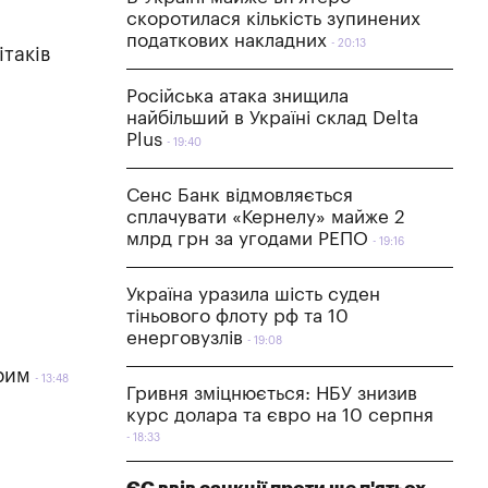
скоротилася кількість зупинених
податкових накладних
20:13
таків
Російська атака знищила
найбільший в Україні склад Delta
Plus
19:40
Сенс Банк відмовляється
сплачувати «Кернелу» майже 2
млрд грн за угодами РЕПО
19:16
Україна уразила шість суден
тіньового флоту рф та 10
енерговузлів
19:08
рим
13:48
Гривня зміцнюється: НБУ знизив
курс долара та євро на 10 серпня
18:33