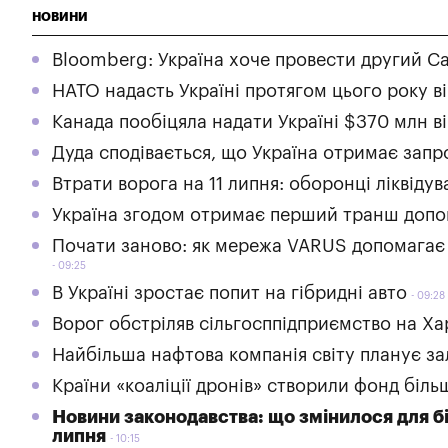
НОВИНИ
Bloomberg: Україна хоче провести другий С
НАТО надасть Україні протягом цього року в
Канада пообіцяла надати Україні $370 млн в
Дуда сподівається, що Україна отримає зап
Втрати ворога на 11 липня: оборонці ліквіду
Україна згодом отримає перший транш допомо
Почати заново: як мережа VARUS допомагає
09:25
В Україні зростає попит на гібридні авто
09:28
Ворог обстріляв сільгосппідприємство на Ха
Найбільша нафтова компанія світу планує за
Країни «коаліції дронів» створили фонд біль
Новини законодавства: що змінилося для бі
липня
10:15