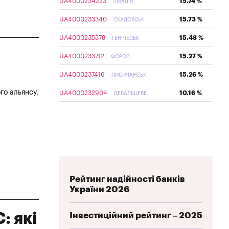
UA4000234223
15.74 %
ЛІВАДІЯ
UA4000233340
15.73 %
СКАДОВСЬК
UA4000235378
15.48 %
ГЕНІЧЕСЬК
UA4000233712
15.27 %
ФОРОС
UA4000237416
15.26 %
ЛИСИЧАНСЬК
го альянсу.
UA4000232904
10.16 %
ДЕБАЛЬЦЕВЕ
Рейтинг надійності банків
України 2026
: які
Інвестиційний рейтинг – 2025