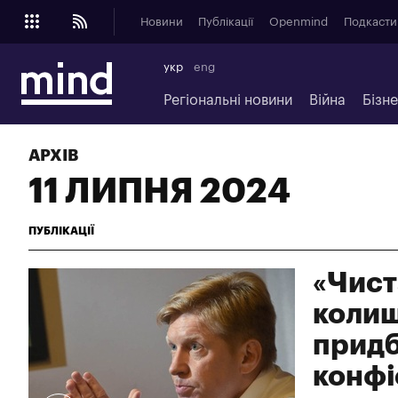
Новини
Публікації
Openmind
Подкасти
укр
eng
Регіональні новини
Війна
Бізн
АРХІВ
11 ЛИПНЯ 2024
ПУБЛІКАЦІЇ
«Чист
колиш
придб
конфі