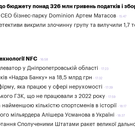
о бюджету понад 326 млн гривень податків і збо
я CEO бізнес-парку Dominion Артем Матасов
15:47
тективи викрили злочинну групу та вилучили 1,7 
технології NFC
16:58
леватор у Дніпропетровській області
17:23
ів «Надра Банку» на 18,5 млрд грн
17:32
 фірму, яка працює у сфері нерухомості
17:39
ького ГЗК, що не працювали з 2022 року
17:59
а найменшою кількістю спортсменів в історії
18:17
кого мільярдера Алішера Усманова в Україні
18:37
ртання Сполученими Штатами ракет великої дально