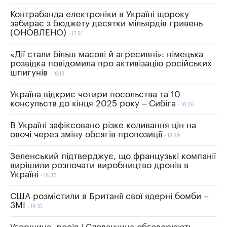
Контрабанда електроніки в Україні щороку
забирає з бюджету десятки мільярдів гривень
(ОНОВЛЕНО)
17:51
«Дії стали більш масові й агресивні»: німецька
розвідка повідомила про активізацію російських
шпигунів
18:13
Україна відкриє чотири посольства та 10
консульств до кінця 2025 року – Сибіга
18:26
В Україні зафіксовано різке коливання цін на
овочі через зміну обсягів пропозиції
18:29
Зеленський підтверджує, що французькі компанії
вирішили розпочати виробництво дронів в
Україні
18:37
США розмістили в Британії свої ядерні бомби –
ЗМІ
19:15