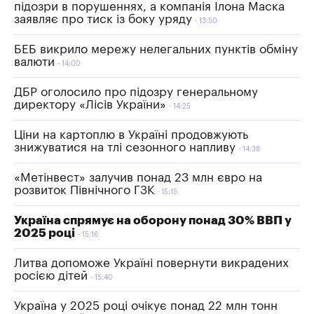
підозри в порушеннях, а компанія Ілона Маска
заявляє про тиск із боку уряду
13:50
БЕБ викрило мережу нелегальних пунктів обміну
валюти
14:00
ДБР оголосило про підозру генеральному
директору «Лісів України»
14:25
Ціни на картоплю в Україні продовжують
знижуватися на тлі сезонного напливу
14:38
«Метінвест» залучив понад 23 млн євро на
розвиток Північного ГЗК
15:15
Україна спрямує на оборону понад 30% ВВП у
2025 році
15:16
Литва допоможе Україні повернути викрадених
росією дітей
15:40
Україна у 2025 році очікує понад 22 млн тонн