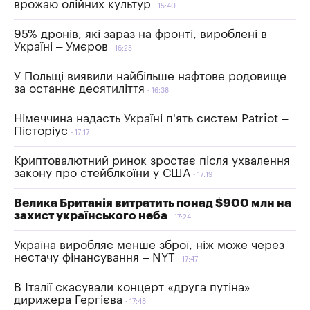
врожаю олійних культур
15:40
95% дронів, які зараз на фронті, вироблені в
Україні – Умєров
16:25
У Польщі виявили найбільше нафтове родовище
за останнє десятиліття
16:38
Німеччина надасть Україні п'ять систем Patriot –
Пісторіус
17:17
Криптовалютний ринок зростає після ухвалення
закону про стейблкоїни у США
17:19
Велика Британія витратить понад $900 млн на
захист українського неба
17:24
Україна виробляє менше зброї, ніж може через
нестачу фінансування – NYT
17:47
В Італії скасували концерт «друга путіна»
дирижера Гергієва
17:48