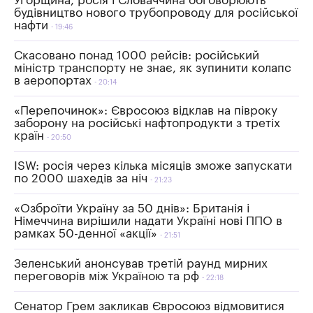
Угорщина, росія і Словаччина обговорюють
будівництво нового трубопроводу для російської
нафти
19:46
Скасовано понад 1000 рейсів: російський
міністр транспорту не знає, як зупинити колапс
в аеропортах
20:14
«Перепочинок»: Євросоюз відклав на півроку
заборону на російські нафтопродукти з третіх
країн
20:50
ISW: росія через кілька місяців зможе запускати
по 2000 шахедів за ніч
21:23
«Озброїти Україну за 50 днів»: Британія і
Німеччина вирішили надати Україні нові ППО в
рамках 50-денної «акції»
21:51
Зеленський анонсував третій раунд мирних
переговорів між Україною та рф
22:18
Сенатор Грем закликав Євросоюз відмовитися