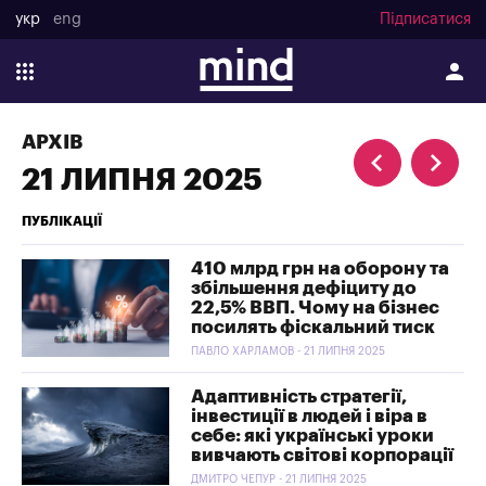
укр
eng
Підписатися
АРХІВ
21 ЛИПНЯ 2025
ПУБЛІКАЦІЇ
410 млрд грн на оборону та
збільшення дефіциту до
22,5% ВВП. Чому на бізнес
посилять фіскальний тиск
ПАВЛО ХАРЛАМОВ - 21 ЛИПНЯ 2025
Адаптивність стратегії,
інвестиції в людей і віра в
себе: які українські уроки
вивчають світові корпорації
ДМИТРО ЧЕПУР - 21 ЛИПНЯ 2025