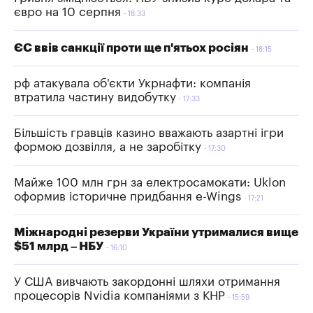
євро на 10 серпня
18:33
ЄС ввів санкції проти ще п'ятьох росіян
18:15
рф атакувала об'єкти Укрнафти: компанія
втратила частину видобутку
17:33
Більшість гравців казино вважають азартні ігри
формою дозвілля, а не заробітку
17:30
Майже 100 млн грн за електросамокати: Uklon
оформив історичне придбання e-Wings
17:21
Міжнародні резерви України утрималися вище
$51 млрд – НБУ
16:10
У США вивчають закордонні шляхи отримання
процесорів Nvidia компаніями з КНР
15:59