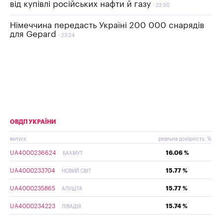
від купівлі російських нафти й газу
22:50
Німеччина передасть Україні 200 000 снарядів
для Gepard
23:24
ОВДП УКРАЇНИ
випуск
реальна дохідність, %
UA4000236624
16.06 %
БАХМУТ
UA4000233704
15.77 %
НОВИЙ СВІТ
UA4000235865
15.77 %
АЛУШТА
UA4000234223
15.74 %
ЛІВАДІЯ