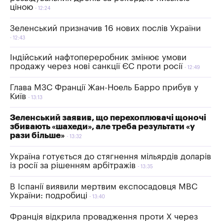
ціною
12:24
Зеленський призначив 16 нових послів України
12:43
Індійський нафтопереробник змінює умови
продажу через нові санкції ЄС проти росії
12:49
Глава МЗС Франції Жан-Ноель Барро прибув у
Київ
13:13
Зеленський заявив, що перехоплювачі щоночі
збивають «шахеди», але треба результати «у
рази більше»
13:32
Україна готується до стягнення мільярдів доларів
із росії за рішенням арбітражів
13:35
В Іспанії виявили мертвим експосадовця МВС
України: подробиці
13:40
Франція відкрила провадження проти X через