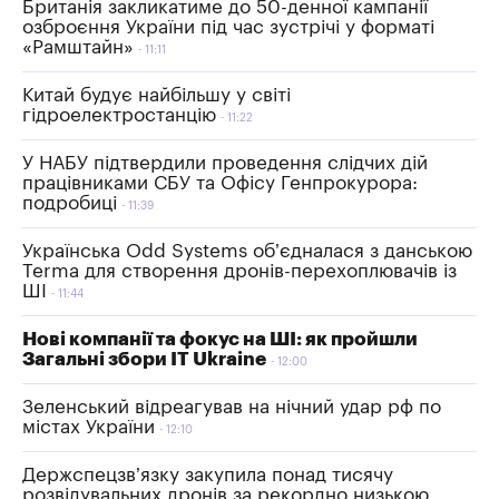
Британія закликатиме до 50-денної кампанії
озброєння України під час зустрічі у форматі
«Рамштайн»
11:11
Китай будує найбільшу у світі
гідроелектростанцію
11:22
У НАБУ підтвердили проведення слідчих дій
працівниками СБУ та Офісу Генпрокурора:
подробиці
11:39
Українська Odd Systems об’єдналася з данською
Terma для створення дронів-перехоплювачів із
ШІ
11:44
Нові компанії та фокус на ШІ: як пройшли
Загальні збори IT Ukraine
12:00
Зеленський відреагував на нічний удар рф по
містах України
12:10
Держспецзв’язку закупила понад тисячу
розвідувальних дронів за рекордно низькою