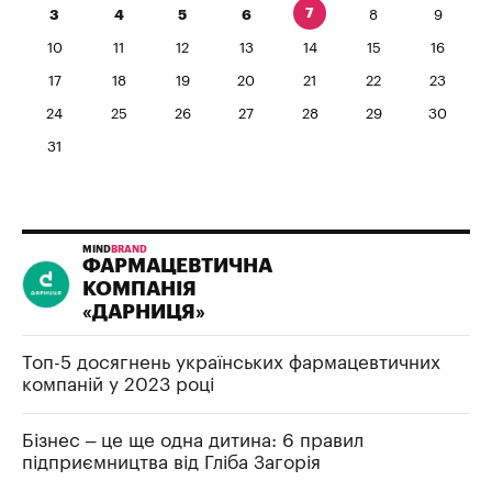
7
3
4
5
6
8
9
10
11
12
13
14
15
16
17
18
19
20
21
22
23
24
25
26
27
28
29
30
31
MIND
BRAND
ФАРМАЦЕВТИЧНА
КОМПАНІЯ
«ДАРНИЦЯ»
Топ-5 досягнень українських фармацевтичних
компаній у 2023 році
Бізнес – це ще одна дитина: 6 правил
підприємництва від Гліба Загорія