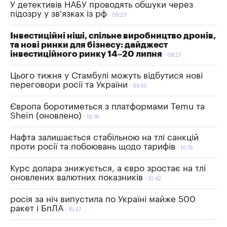
У детективів НАБУ проводять обшуки через
підозру у зв'язках із рф
09:23
Інвестиційні ніші, спільне виробництво дронів,
та нові ринки для бізнесу: дайджест
інвестиційного ринку 14–20 липня
09:27
Цього тижня у Стамбулі можуть відбутися нові
переговори росії та України
09:55
Європа боротиметься з платформами Temu та
Shein (оновлено)
10:16
Нафта залишається стабільною на тлі санкцій
проти росії та побоювань щодо тарифів
10:19
Курс долара знижується, а євро зростає на тлі
оновлених валютних показників
10:42
росія за ніч випустила по Україні майже 500
ракет і БпЛА
10:57