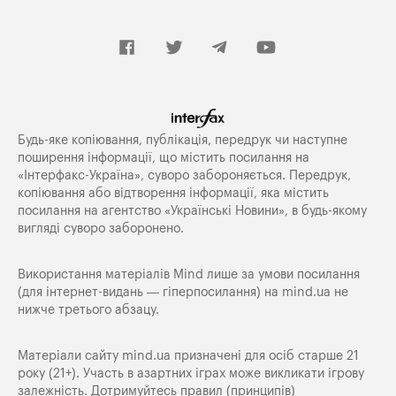
Будь-яке копiювання, публiкацiя, передрук чи наступне
поширення iнформацiї, що мiстить посилання на
«Iнтерфакс-Україна», суворо забороняється. Передрук,
копіювання або відтворення інформації, яка містить
посилання на агентство «Українські Новини», в будь-якому
вигляді суворо заборонено.
Використання матеріалів Mind лише за умови посилання
(для інтернет-видань — гіперпосилання) на
mind.ua
не
нижче третього абзацу.
Матеріали сайту mind.ua призначені для осіб старше 21
року (21+). Участь в азартних іграх може викликати ігрову
залежність. Дотримуйтесь правил (принципів)