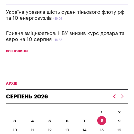
Україна уразила шість суден тіньового флоту рф
та 10 енерговузлів
19:08
Гривня зміцнюється: НБУ знизив курс долара та
євро на 10 серпня
18:33
ВСІ НОВИНИ
АРХІВ
СЕРПЕНЬ
2026
1
2
8
3
4
5
6
7
9
10
11
12
13
14
15
16