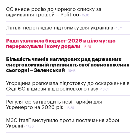
ЄС внесе росію до чорного списку за
відмивання грошей – Politico
15:10
Латвія переглядає підтримку для українців
15:11
Рада ухвалила бюджет-2026 в цілому: що
перерахували і кому додали
15:25
Більшість членів наглядових рад державних
енергокомпаній припинять свої повноваження
сьогодні – Зеленський
15:45
Угорщина розпочала підготовку до оскарження в
Суді ЄС відмови від російського газу
16:01
Регулятор затвердить нові тарифи для
Укренерго на 2026 рік
16:35
МЗС Італії виступило проти постачання зброї
Україні
17:20