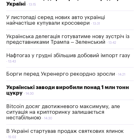
Україні
13:15
У листопаді серед нових авто українці
найчастіше купували кросовери
13:31
Українська делегація готуватиме нову зустріч із
представниками Трампа – Зеленський
13:42
Нафтогаз у грудні збільшив добовий імпорт газу
13:43
Борги перед Укренерго рекордно зросли
14:21
Українські заводи виробили понад 1 млн тонн
цукру
14:30
Bitcoin досяг двотижневого максимуму, але
ситуація на крипторинку залишається
нестабільною
14:30
В Україні стартував продаж святкових ялинок
15:02