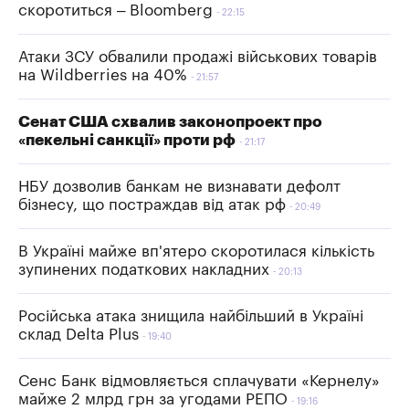
скоротиться – Bloomberg
22:15
Атаки ЗСУ обвалили продажі військових товарів
на Wildberries на 40%
21:57
Сенат США схвалив законопроект про
«пекельні санкції» проти рф
21:17
НБУ дозволив банкам не визнавати дефолт
бізнесу, що постраждав від атак рф
20:49
В Україні майже вп'ятеро скоротилася кількість
зупинених податкових накладних
20:13
Російська атака знищила найбільший в Україні
склад Delta Plus
19:40
Сенс Банк відмовляється сплачувати «Кернелу»
майже 2 млрд грн за угодами РЕПО
19:16