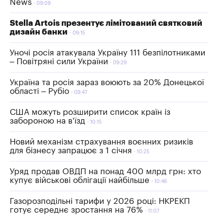
News
09:09
Stella Artois презентує лімітований святковий
дизайн банки
09:15
Уночі росія атакувала Україну 111 безпілотниками
– Повітряні сили України
09:29
Україна та росія зараз воюють за 20% Донецької
області – Рубіо
09:47
США можуть розширити список країн із
забороною на в'їзд
10:15
Новий механізм страхування воєнних ризиків
для бізнесу запрацює з 1 січня
10:25
Уряд продав ОВДП на понад 400 млрд грн: хто
купує військові облігації найбільше
10:46
Газорозподільні тарифи у 2026 році: НКРЕКП
готує середнє зростання на 76%
11:07