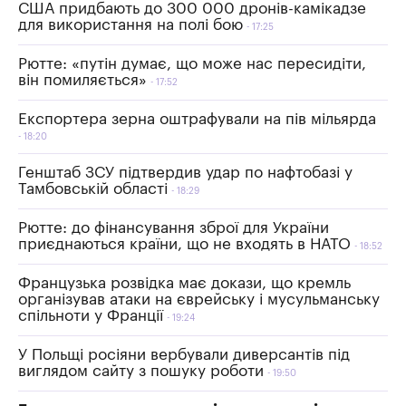
США придбають до 300 000 дронів-камікадзе
для використання на полі бою
17:25
Рютте: «путін думає, що може нас пересидіти,
він помиляється»
17:52
Експортера зерна оштрафували на пів мільярда
18:20
Генштаб ЗСУ підтвердив удар по нафтобазі у
Тамбовській області
18:29
Рютте: до фінансування зброї для України
приєднаються країни, що не входять в НАТО
18:52
Французька розвідка має докази, що кремль
організував атаки на єврейську і мусульманську
спільноти у Франції
19:24
У Польщі росіяни вербували диверсантів під
виглядом сайту з пошуку роботи
19:50