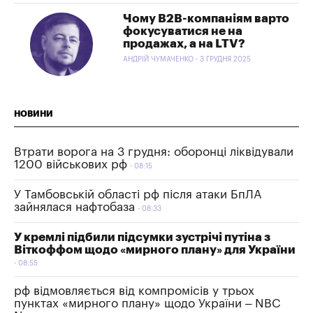
Чому B2B-компаніям варто
фокусуватися не на
продажах, а на LTV?
АНДРІЙ ЧУМАЧЕНКО - 3 ГРУДНЯ 2025
НОВИНИ
Втрати ворога на 3 грудня: оборонці ліквідували
1200 військових рф
08:15
У Тамбовській області рф після атаки БпЛА
зайнялася нафтобаза
08:33
У кремлі підбили підсумки зустрічі путіна з
Віткоффом щодо «мирного плану» для України
08:55
рф відмовляється від компромісів у трьох
пунктах «мирного плану» щодо України – NBC