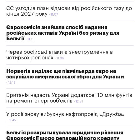
ЄС узгодив план відмови від російського газу до
кінця 2027 року
11:07
Єврокомісія знайшла спосіб надання
російських активів Україні без ризику для
Бельгії
11:11
Через російські атаки є знеструмлення в
чотирьох регіонах
11:36
Норвегія виділяє ще півмільярда євро на
закупівлю американської зброї для України
12:18
Британія надасть Україні додаткові 10 млн фунтів
на ремонт енергооб'єктів
12:21
У росії знову вибухнув нафтопровід «Дружба»
12:45
Бельгія розкритикувала юридичне рішення
Єврокомісії щодо репараційного кредиту