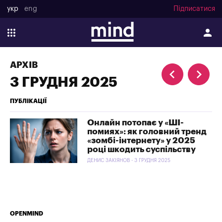
укр
eng
Підписатися
АРХІВ
3 ГРУДНЯ 2025
ПУБЛІКАЦІЇ
Онлайн потопає у «ШІ-
помиях»: як головний тренд
«зомбі-інтернету» у 2025
році шкодить суспільству
ДЕНИС ЗАКІЯНОВ - 3 ГРУДНЯ 2025
OPENMIND