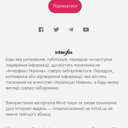
Підписатися
Будь-яке копiювання, публiкацiя, передрук чи наступне
поширення iнформацiї, що мiстить посилання на
«Iнтерфакс-Україна», суворо забороняється. Передрук,
копіювання або відтворення інформації, яка містить
посилання на агентство «Українські Новини», в будь-якому
вигляді суворо заборонено.
Використання матеріалів Mind лише за умови посилання
(для інтернет-видань — гіперпосилання) на
mind.ua
не
нижче третього абзацу.