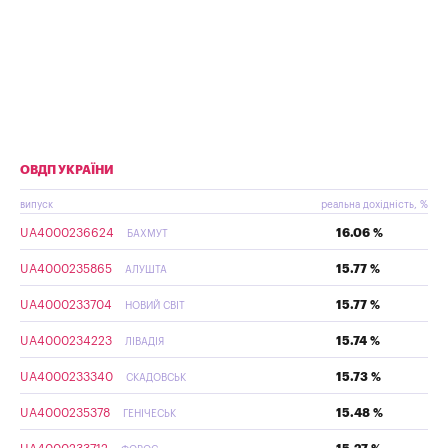
ОВДП УКРАЇНИ
випуск
реальна дохідність, %
UA4000236624
16.06 %
БАХМУТ
UA4000235865
15.77 %
АЛУШТА
UA4000233704
15.77 %
НОВИЙ СВІТ
UA4000234223
15.74 %
ЛІВАДІЯ
UA4000233340
15.73 %
СКАДОВСЬК
UA4000235378
15.48 %
ГЕНІЧЕСЬК