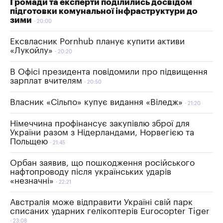
Громади та експерти поділились досвідом
підготовки комунальної інфраструктури до
зими
20:00
Ексвласник Pornhub планує купити активи
«Лукойлу»
20:20
В Офісі президента повідомили про підвищення
зарплат вчителям
20:50
Власник «Сільпо» купує видання «Віледж»
21:20
Німеччина профінансує закупівлю зброї для
України разом з Нідерландами, Норвегією та
Польщею
21:45
Орбан заявив, що пошкодження російського
нафтопроводу після українських ударів
«незначні»
22:21
Австралія може відправити Україні свій парк
списаних ударних гелікоптерів Eurocopter Tiger
23:08