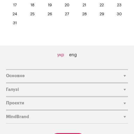
17
18
19
20
21
22
23
24
25
26
27
28
29
30
31
укр
eng
Основне
Галузі
Проєкти
MindBrand