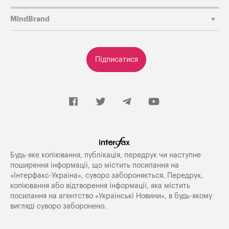
MindBrand
Підписатися
Будь-яке копiювання, публiкацiя, передрук чи наступне
поширення iнформацiї, що мiстить посилання на
«Iнтерфакс-Україна», суворо забороняється. Передрук,
копіювання або відтворення інформації, яка містить
посилання на агентство «Українські Новини», в будь-якому
вигляді суворо заборонено.