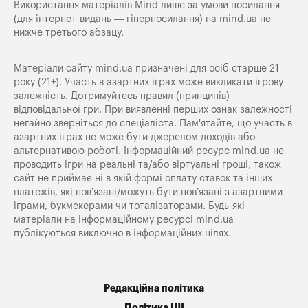
Використання матеріалів Mind лише за умови посилання
(для інтернет-видань — гіперпосилання) на
mind.ua
не
нижче третього абзацу.
Матеріали сайту mind.ua призначені для осіб старше 21
року (21+). Участь в азартних іграх може викликати ігрову
залежність. Дотримуйтесь правил (принципів)
відповідальної гри. При виявленні перших ознак залежності
негайно зверніться до спеціаліста. Пам'ятайте, що участь в
азартних іграх не може бути джерелом доходів або
альтернативою роботі. Інформаційний ресурс mind.ua не
проводить ігри на реальні та/або віртуальні гроші, також
сайт не приймає ні в якій формі оплату ставок та інших
платежів, які пов’язані/можуть бути пов’язані з азартними
іграми, букмекерами чи тоталізаторами. Будь-які
матеріали на інформаційному ресурсі mind.ua
публікуються виключно в інформаційних цілях.
Редакційна політика
Політика ШІ