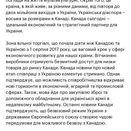
погляди на життя мультикультурні. Окрім того, це
країна, в якій живе, за різними даними, від півтора до
двох мільйонів вихідців з України. Українська діаспора –
восьма за розмірами в Канаді. Канада сьогодні –
ідеальний економічний та стратегічний партнер для
України.
Зона вільної торгівлі, що почала діяти між Канадою та
Україною з 1 серпня 2017 року, це вагомий крок у сфері
економічного розвитку для нашої країни. Вітчизняні
виробники отримують безмитний доступ для низки
товарів до ринку Канади. Канада новини про новий
етап співпраці з Україною коментує стримано. Однак
підтверджує, що можливість співробітництва відкриває
нові горизонти в економічній, аграрній та промисловій
сферах. Також, мова йде про закупівлю зброї та
допоміжного обладнання для української армії в
недалекому майбутньому. Останні новини Канади
підтверджують, що безвізовий режим України з
державами Європейського союзу створює чудові
передумови для можливого безвізу з Канадою.