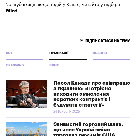
Усі публікації щодо подій у Канаді читайте у підбірці
Mind
.
ПІДПИСАТИСЯ НА ТЕМУ
ВСІ
ПУБЛІКАЦІЇ
НОВИНИ
OPENMIND
ВІДЕО
Посол Канади про співпрацю
з Україною: «Потрібно
виходити з мислення
коротких контрактів і
будувати стратегії»
26 ВЕРЕСНЯ 2025
Звивистий торговий шлях:
що несе Україні зміна
торгових режимів США