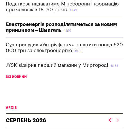
Податкова надаватиме Міноборони інформацію
про чоловіків 18–60 років
19:49
Електроенергія розподілятиметься за новим
принципом – Шмигаль
19:10
Суд присудив «Укррічфлоту» сплатити понад 520
000 грн за електроенергію
19:05
JYSK відкрив перший магазин у Миргороді
18:53
ВСІ НОВИНИ
АРХІВ
СЕРПЕНЬ
2026