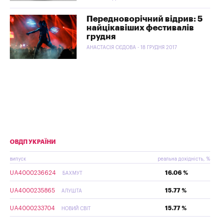
Передноворічний відрив: 5
найцікавіших фестивалів
грудня
АНАСТАСІЯ СЄДОВА - 18 ГРУДНЯ 2017
ОВДП УКРАЇНИ
випуск
реальна дохідність, %
UA4000236624
16.06 %
БАХМУТ
UA4000235865
15.77 %
АЛУШТА
UA4000233704
15.77 %
НОВИЙ СВІТ