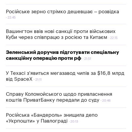
Російське зерно стрімко дешевшає – розвідка
22:45
Вашингтон ввів нові санкції проти військових
Куби через співпрацю з росією та Китаєм
22:15
Зеленський доручив підготувати спеціальну
санкційну операцію проти рф
21:51
У Техасі з'явиться мегазавод чипів за $16,8 млрд
від SpaceX
21:11
Справу Коломойського щодо привласнення
коштів ПриватБанку передали до суду
20:46
Російська «Бандероль» знищила депо
«Укрпошти» у Павлограді
20:13