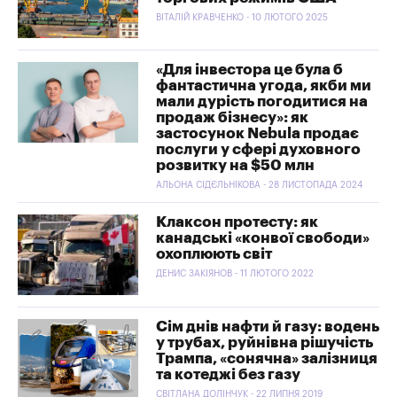
ВІТАЛІЙ КРАВЧЕНКО - 10 ЛЮТОГО 2025
«Для інвестора це була б
фантастична угода, якби ми
мали дурість погодитися на
продаж бізнесу»: як
застосунок Nebula продає
послуги у сфері духовного
розвитку на $50 млн
АЛЬОНА СІДЄЛЬНІКОВА - 28 ЛИСТОПАДА 2024
Клаксон протесту: як
канадські «конвої свободи»
охоплюють світ
ДЕНИС ЗАКІЯНОВ - 11 ЛЮТОГО 2022
Сім днів нафти й газу: водень
у трубах, руйнівна рішучість
Трампа, «сонячна» залізниця
та котеджі без газу
СВІТЛАНА ДОЛІНЧУК - 22 ЛИПНЯ 2019