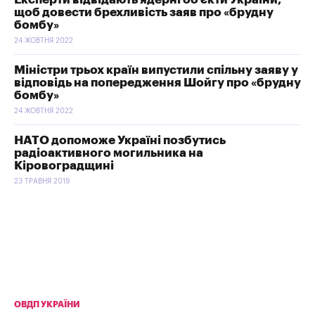
щоб довести брехливість заяв про «брудну
бомбу»
24 ЖОВТНЯ 2022
Міністри трьох країн випустили спільну заяву у
відповідь на попередження Шойгу про «брудну
бомбу»
24 ЖОВТНЯ 2022
НАТО допоможе Україні позбутись
радіоактивного могильника на
Кіровоградщині
23 ТРАВНЯ 2019
ОВДП УКРАЇНИ