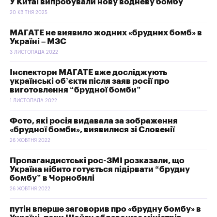
У Китаї випробували нову водневу бомбу
20 КВІТНЯ 2025
МАГАТЕ не виявило жодних «брудних бомб» в
Україні – МЗС
3 ЛИСТОПАДА 2022
Інспектори МАГАТЕ вже досліджують
українські об’єкти після заяв росії про
виготовлення “брудної бомби”
1 ЛИСТОПАДА 2022
Фото, які росія видавала за зображення
«брудної бомби», виявилися зі Словенії
26 ЖОВТНЯ 2022
Пропагандистські рос-ЗМІ розказали, що
Україна нібито готується підірвати “брудну
бомбу” в Чорнобилі
26 ЖОВТНЯ 2022
путін вперше заговорив про «брудну бомбу» в