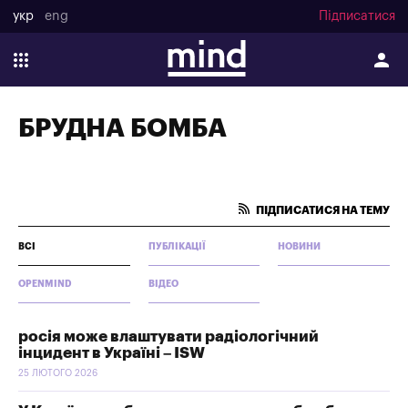
укр
eng
Підписатися
БРУДНА БОМБА
ПІДПИСАТИСЯ НА ТЕМУ
ВСІ
ПУБЛІКАЦІЇ
НОВИНИ
OPENMIND
ВІДЕО
росія може влаштувати радіологічний
інцидент в Україні – ISW
25 ЛЮТОГО 2026