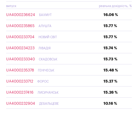
випуск
реальна дохідність, %
UA4000236624
16.06 %
БАХМУТ
UA4000235865
15.77 %
АЛУШТА
UA4000233704
15.77 %
НОВИЙ СВІТ
UA4000234223
15.74 %
ЛІВАДІЯ
UA4000233340
15.73 %
СКАДОВСЬК
UA4000235378
15.48 %
ГЕНІЧЕСЬК
UA4000233712
15.27 %
ФОРОС
UA4000237416
15.26 %
ЛИСИЧАНСЬК
UA4000232904
10.16 %
ДЕБАЛЬЦЕВЕ