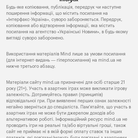
Будь-яке копiювання, публiкацiя, передрук чи наступне
поширення iнформацiї, що мiстить посилання на
«Iнтерфакс-Україна», суворо забороняється. Передрук,
копіювання або відтворення інформації, яка містить
посилання на агентство «Українські Новини», в будь-якому
вигляді суворо заборонено.
Використання матеріалів Mind лише за умови посилання
(для інтернет-видань — гіперпосилання) на
mind.ua
не
нижче третього абзацу.
Матеріали сайту mind.ua призначені для осіб старше 21
року (21+). Участь в азартних іграх може викликати ігрову
залежність. Дотримуйтесь правил (принципів)
відповідальної гри. При виявленні перших ознак залежності
негайно зверніться до спеціаліста. Пам'ятайте, що участь в
азартних іграх не може бути джерелом доходів або
альтернативою роботі. Інформаційний ресурс mind.ua не
проводить ігри на реальні та/або віртуальні гроші, також
сайт не приймає ні в якій формі оплату ставок та інших
платежів, які пов’язані/можуть бути пов’язані з азартними