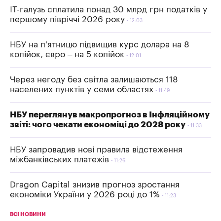
IT-галузь сплатила понад 30 млрд грн податків у
першому півріччі 2026 року
12:03
НБУ на п'ятницю підвищив курс долара на 8
копійок, євро – на 5 копійок
12:01
Через негоду без світла залишаються 118
населених пунктів у семи областях
11:49
НБУ переглянув макропрогноз в Інфляційному
звіті: чого чекати економіці до 2028 року
11:33
НБУ запровадив нові правила відстеження
міжбанківських платежів
11:26
Dragon Capital знизив прогноз зростання
економіки України у 2026 році до 1%
11:23
ВСІ НОВИНИ