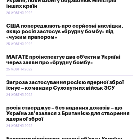
Україні, поки Шойгу обдзвонює міністрів
інших країн
26 ЖОВТНЯ 2022
США попереджають про серйозні наслідки,
якщо росія застосує «брудну бомбу» під
«чужим прапором»
25 ЖОВТНЯ 2022
МАГАТЕ проінспектує два об'єкти в Україні
через заяви про «брудну бомбу»
25 ЖОВТНЯ 2022
Загроза застосування росією ядерної зброї
існує – командир Сухопутних військ ЗСУ
24 ЖОВТНЯ 2022
росія стверджує – без надання доказів – що
Україна зв’язалася з Британією для створення
ядерної зброї
24 ЖОВТНЯ 2022
Експерти відвідають ядерні об'єкти України,