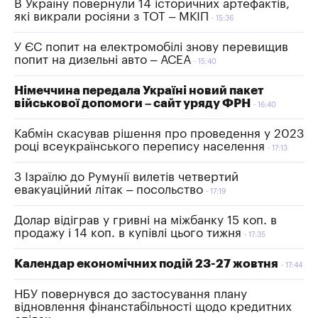
В Україну повернули 14 історичних артефактів,
які викрали росіяни з ТОТ – МКІП
15:36
У ЄС попит на електромобілі знову перевищив
попит на дизельні авто – АСЕА
15:40
Німеччина передала Україні новий пакет
військової допомоги – сайт уряду ФРН
16:40
Кабмін скасував рішення про проведення у 2023
році всеукраїнського перепису населення
17:13
З Ізраїлю до Румунії вилетів четвертий
евакуаційний літак – посольство
17:19
Долар відіграв у гривні на міжбанку 15 коп. в
продажу і 14 коп. в купівлі цього тижня
17:35
Календар економічних подій 23-27 жовтня
17:44
НБУ повернувся до застосування плану
відновлення фінанстабільності щодо кредитних