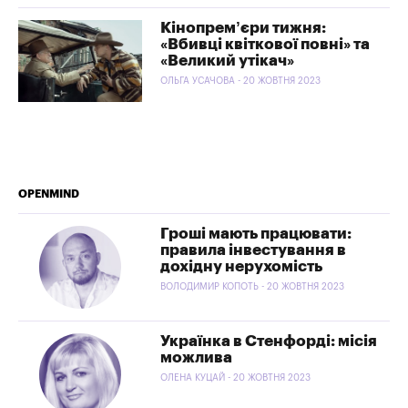
Кінопрем’єри тижня:
«Вбивці квіткової повні» та
«Великий утікач»
ОЛЬГА УСАЧОВА - 20 ЖОВТНЯ 2023
OPENMIND
Гроші мають працювати:
правила інвестування в
дохідну нерухомість
ВОЛОДИМИР КОПОТЬ - 20 ЖОВТНЯ 2023
Українка в Стенфорді: місія
можлива
ОЛЕНА КУЦАЙ - 20 ЖОВТНЯ 2023