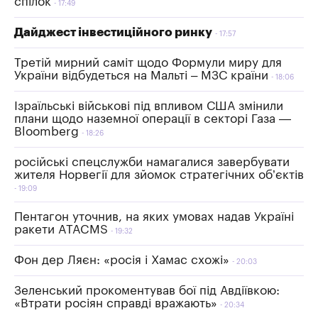
спілок
17:49
Дайджест інвестиційного ринку
17:57
Третій мирний саміт щодо Формули миру для
України відбудеться на Мальті – МЗС країни
18:06
Ізраїльські військові під впливом США змінили
плани щодо наземної операції в секторі Газа —
Bloomberg
18:26
російські спецслужби намагалися завербувати
жителя Норвегії для зйомок стратегічних об’єктів
19:09
Пентагон уточнив, на яких умовах надав Україні
ракети ATACMS
19:32
Фон дер Ляєн: «росія і Хамас схожі»
20:03
Зеленський прокоментував бої під Авдіївкою:
«Втрати росіян справді вражають»
20:34