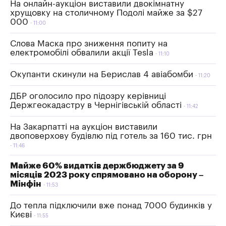
На онлайн-аукціон виставили двокімнатну
хрущовку на столичному Подолі майже за $27
000
11:00
Слова Маска про зниження попиту на
електромобілі обвалили акції Tesla
11:10
Окупанти скинули на Берислав 4 авіабомби
11:20
ДБР оголосило про підозру керівниці
Держгеокадастру в Чернігівській області
11:42
На Закарпатті на аукціон виставили
двоповерхову будівлю під готель за 160 тис. грн
11:46
Майже 60% видатків держбюджету за 9
місяців 2023 року спрямовано на оборону –
Мінфін
11:53
До тепла підключили вже понад 7000 будинків у
Києві
11:55