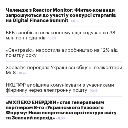
Челендж з Reactor Monitor: Фінтех-команди
запрошуються до участі у конкурсі стартапів
на Digital Finance Summit
09:55
БЕБ запобігло незаконному відшкодуванню 38
млн грн податків
10:09
«Сентравіс» наростила виробництво на 12% від
початку року
10:11
Хорватія передала Україні всі обіцяні гелікоптери
Мі-8
10:47
НКЦПФР вирішила комунікувати з учасниками
фінринку через електронну пошту
10:49
«МХП ЕКО ЕНЕРДЖИ» став генеральним
партнером 8-го «Українського Газового
Форуму: Нова енергетична архітектура світу
та Зелений перехід»
11:00