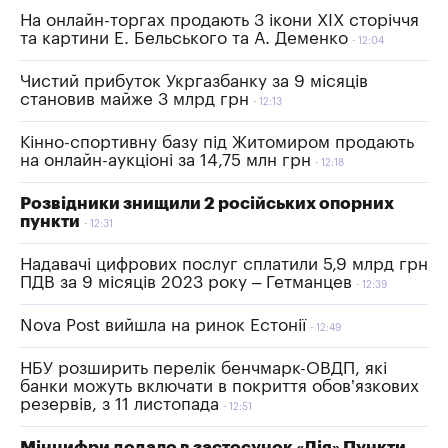
На онлайн-торгах продають 3 ікони XIX сторіччя
та картини Е. Бельського та А. Деменко
12:04
Чистий прибуток Укргазбанку за 9 місяців
становив майже 3 млрд грн
12:13
Кінно-спортивну базу під Житомиром продають
на онлайн-аукціоні за 14,75 млн грн
12:18
Розвідники знищили 2 російських опорних
пункти
12:31
Надавачі цифрових послуг сплатили 5,9 млрд грн
ПДВ за 9 місяців 2023 року – Гетманцев
12:39
Nova Post вийшла на ринок Естонії
12:49
НБУ розширить перелік бенчмарк-ОВДП, які
банки можуть включати в покриття обов’язкових
резервів, з 11 листопада
12:51
Мінцифри додало в застосунок «Дія» Пункти