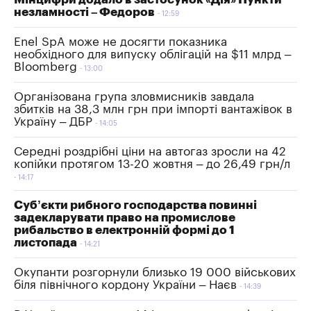
незламності – Федоров
12:59
Enel SpA може не досягти показника
необхідного для випуску облігацій на $11 млрд –
Bloomberg
13:00
Організована група зловмисників завдала
збитків на 38,3 млн грн при імпорті вантажівок в
Україну – ДБР
14:05
Середні роздрібні ціни на автогаз зросли на 42
копійки протягом 13-20 жовтня – до 26,49 грн/л
14:17
Суб’єкти рибного господарства повинні
задекларувати право на промислове
рибальство в електронній формі до 1
листопада
14:21
Окупанти розгорнули близько 19 000 військових
біля північного кордону України – Наєв
14:39