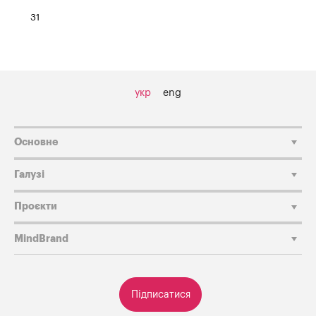
31
укр
eng
Основне
Галузі
Проєкти
MindBrand
Підписатися