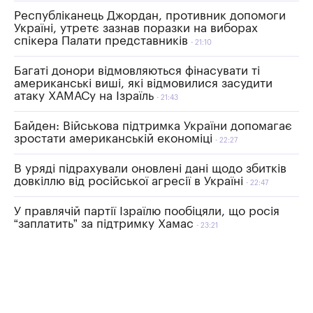
Республіканець Джордан, противник допомоги
Україні, утретє зазнав поразки на виборах
спікера Палати представників
21:10
Багаті донори відмовляються фінасувати ті
американські виші, які відмовилися засудити
атаку ХАМАСу на Ізраїль
21:43
Байден: Військова підтримка України допомагає
зростати американській економіці
22:27
В уряді підрахували оновлені дані щодо збитків
довкіллю від російської агресії в Україні
22:47
У правлячій партії Ізраїлю пообіцяли, що росія
“заплатить” за підтримку Хамас
23:21