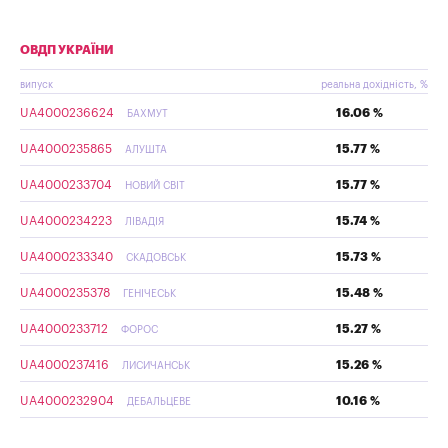
ОВДП УКРАЇНИ
випуск
реальна дохідність, %
UA4000236624
16.06 %
БАХМУТ
UA4000235865
15.77 %
АЛУШТА
UA4000233704
15.77 %
НОВИЙ СВІТ
UA4000234223
15.74 %
ЛІВАДІЯ
UA4000233340
15.73 %
СКАДОВСЬК
UA4000235378
15.48 %
ГЕНІЧЕСЬК
UA4000233712
15.27 %
ФОРОС
UA4000237416
15.26 %
ЛИСИЧАНСЬК
UA4000232904
10.16 %
ДЕБАЛЬЦЕВЕ