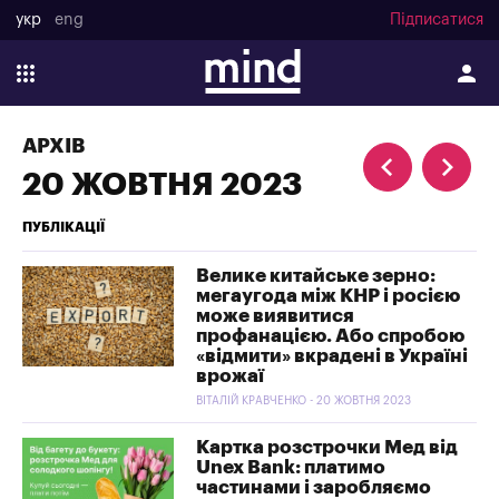
укр
eng
Підписатися
АРХІВ
20 ЖОВТНЯ 2023
ПУБЛІКАЦІЇ
Велике китайське зерно:
мегаугода між КНР і росією
може виявитися
профанацією. Або спробою
«відмити» вкрадені в Україні
врожаї
ВІТАЛІЙ КРАВЧЕНКО - 20 ЖОВТНЯ 2023
Картка розстрочки Мед від
Unex Bank: платимо
частинами і заробляємо