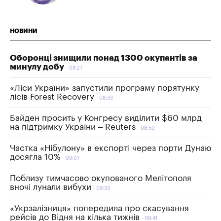
НОВИНИ
Оборонці знищили понад 1300 окупантів за
минулу добу
08:27
«Ліси України» запустили програму порятунку
лісів Forest Recovery
08:33
Байден просить у Конгресу виділити $60 млрд
на підтримку України – Reuters
08:50
Частка «Нібулону» в експорті через порти Дунаю
досягла 10%
09:07
Поблизу тимчасово окупованого Мелітополя
вночі лунали вибухи
09:33
«Укрзaлізниця» попередилa про скасування
рейсів до Відня на кілька тижнів
09:41