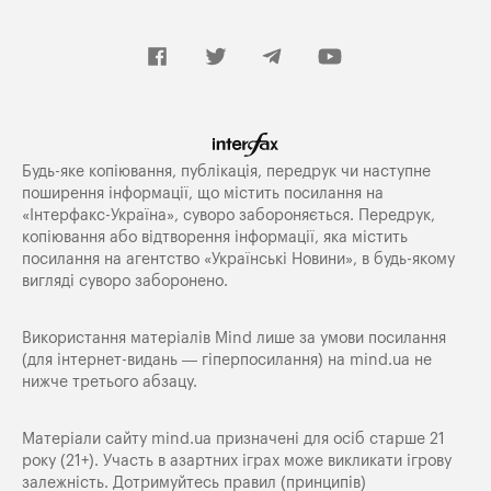
Будь-яке копiювання, публiкацiя, передрук чи наступне
поширення iнформацiї, що мiстить посилання на
«Iнтерфакс-Україна», суворо забороняється. Передрук,
копіювання або відтворення інформації, яка містить
посилання на агентство «Українські Новини», в будь-якому
вигляді суворо заборонено.
Використання матеріалів Mind лише за умови посилання
(для інтернет-видань — гіперпосилання) на
mind.ua
не
нижче третього абзацу.
Матеріали сайту mind.ua призначені для осіб старше 21
року (21+). Участь в азартних іграх може викликати ігрову
залежність. Дотримуйтесь правил (принципів)