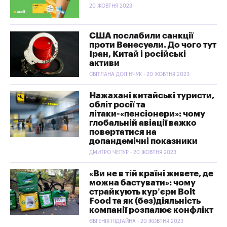
20 ЖОВТНЯ 2023
США послабили санкції
проти Венесуели. До чого тут
Іран, Китай і російські
активи
СВІТЛАНА ДОЛІНЧУК - 20 ЖОВТНЯ 2023
Нажахані китайські туристи,
обліт росії та
літаки-«пенсіонери»: чому
глобальній авіації важко
повертатися на
допандемічні показники
ДМИТРО ЧЕПУР - 20 ЖОВТНЯ 2023
«Ви не в тій країні живете, де
можна бастувати»: чому
страйкують кур’єри Bolt
Food та як (без)діяльність
компанії розпалює конфлікт
ЄВГЕНІЯ ПІДГАЙНА - 20 ЖОВТНЯ 2023