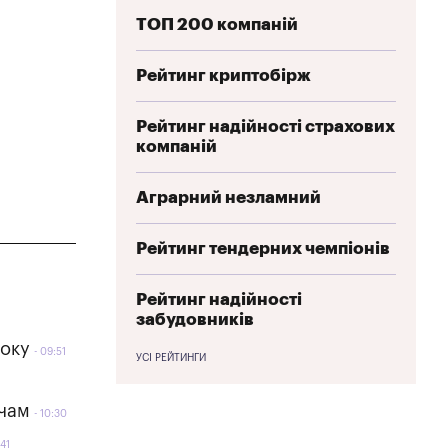
ТОП 200 компаній
Рейтинг криптобірж
Рейтинг надійності страхових
компаній
Аграрний незламний
Рейтинг тендерних чемпіонів
Рейтинг надійності
забудовників
року
09:51
УСІ РЕЙТИНГИ
ачам
10:30
:41