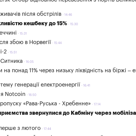
ивачів після обстрілів
14:46
ливістю кешбеку до 15%
15:30
еччині
15:31
сля збою в Норвегії
15:44
і-2
15:51
 Ситника
16:05
и на понад 11% через низьку ліквідність на біржі – 
тему генерації електроенергії
16:41
я Notcoin
16:50
ропуску «Рава-Руська - Хребенне»
17:14
приємства звернулися до Кабміну через мобіліз
вперше з лютого
17:44