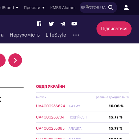
ndBrand
Проєкти
KMBS Alumni
REACTOR.UA
Підписатися
та
Нерухомість
LifeStyle
ОВДП УКРАЇНИ
к
випуск
реальна дохідність, %
UA4000236624
16.06 %
БАХМУТ
UA4000233704
15.77 %
НОВИЙ СВІТ
UA4000235865
15.77 %
АЛУШТА