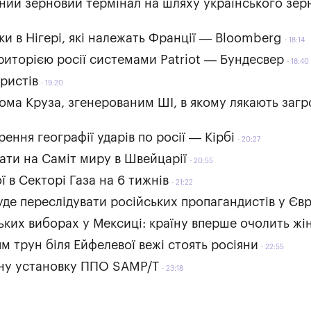
ний зерновий термінал на шляху українського зер
ки в Нігері, які належать Франції — Bloomberg
18:14
ериторією росії системами Patriot — Бундесвер
18:40
ристів
19:20
ома Круза, згенерованим ШІ, в якому лякають заг
ння географії ударів по росії — Кірбі
20:27
лати на Саміт миру в Швейцарії
20:55
 в Секторі Газа на 6 тижнів
21:22
де переслідувати російських пропагандистів у Євр
ких виборах у Мексиці: країну вперше очолить жі
м трун біля Ейфелевої вежі стоять росіяни
22:55
одну установку ППО SAMP/T
23:18