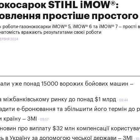
окосарок STIHL iMOW®:
овлення простіше простого
» роботи-газонокосарки iMOW® 5, iMOW® 6 та iMOW® 7 – прості в
 натомість вражають результатами своєї роботи
ЧЕРВНЯ 2024
дували уже понад 15000 ворожих бойових машин –
 міжбанківському ринку до понад $1 млрд
09:44
вадити е-бронювання та збільшити його термін до 
и країну – ЗМІ
09:57
 новин про виплату $32 млн компенсації користув
сь в Україну за допомогою чеської держави – ЗМІ
10