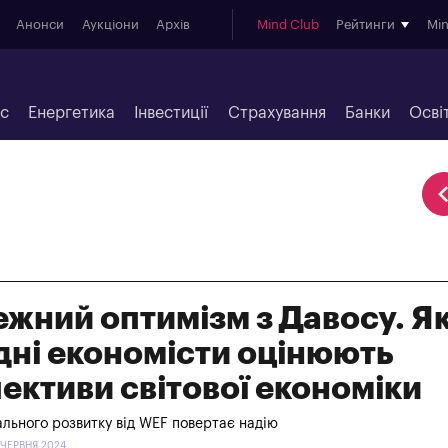
Анонси
Аукціони
Архів
Mind Club
Рейтинги
Mi
ес
Енергетика
Інвестиції
Страхування
Банки
Осві
жний оптимізм з Давосу. Я
дні економісти оцінюють
ективи світової економіки
льного розвитку від WEF повертає надію
 ЧЕРВНЯ 2024