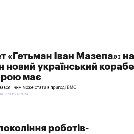
т «Гетьман Іван Мазепа»: н
н новий український корабе
брою має
вався і чим може стати в пригоді ВМС
 - 3 ЧЕРВНЯ 2024
покоління роботів-