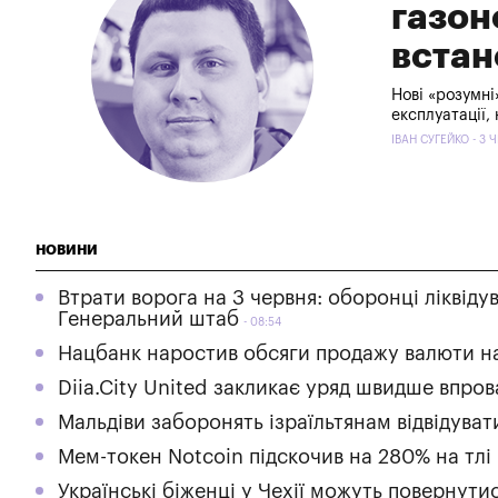
газон
встан
Нові «розумні
експлуатації,
ІВАН СУГЕЙКО - 3 
НОВИНИ
Втрати ворога на 3 червня: оборонці лікві
Генеральний штаб
08:54
Нацбанк наростив обсяги продажу валюти на
Diia.City United закликає уряд швидше впро
Мальдіви заборонять ізраїльтянам відвідуват
Мем-токен Notcoin підскочив на 280% на тлі
Українські біженці у Чехії можуть повернути