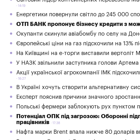
14:19
Енергетики повернули світло до 245 000 спож
ОТП БАНК пропонує бізнесу кредити з мож
Окупанти скинули авіабомбу по селу на Дон
Європейські ціни на газ підскочили на 13% пі
На Київщині на е-торги виставили вертоліт М
У НАЗК звільнили заступника голови Артема
Акції української агрокомпанії ІМК підскочил
16:27
В Україні хочуть створити альтернативну сис
Експерт пояснив причини значного зростанн
Польські фермери заблокують рух пунктом п
Потенціал ОПК під загрозою: Оборонні під
працівників
17:38
Нафта марки Brent впала нижче 80 доларів 