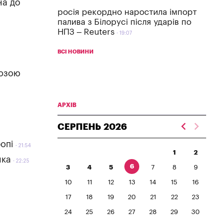
на до
росія рекордно наростила імпорт
палива з Білорусі після ударів по
НПЗ – Reuters
19:07
ВСІ НОВИНИ
розою
АРХІВ
СЕРПЕНЬ
2026
опі
21:54
1
2
нка
22:25
6
3
4
5
7
8
9
10
11
12
13
14
15
16
17
18
19
20
21
22
23
24
25
26
27
28
29
30