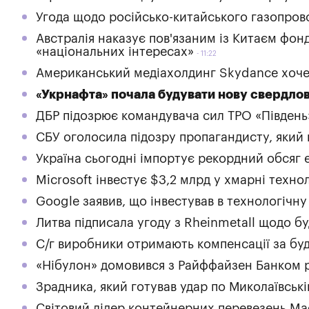
Угода щодо російсько-китайського газопрово
Австралія наказує пов'язаним із Китаєм фон
«національних інтересах»
11:22
Американський медіахолдинг Skydance хоче
«Укрнафта» почала будувати нову свердлови
ДБР підозрює командувача сил ТРО «Південь»
СБУ оголосила підозру пропагандисту, який 
Україна сьогодні імпортує рекордний обсяг 
Microsoft інвестує $3,2 млрд у хмарні технол
Google заявив, що інвестував в технологічн
Литва підписала угоду з Rheinmetall щодо б
С/г виробники отримають компенсації за бу
«Нібулон» домовився з Райффайзен Банком р
Зрадника, який готував удар по Миколаївські
Світовий лідер контейнерних перевезень Ma