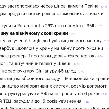
ду застопорилася через цінові вимоги Пекіна
10:55
дам продати частки рідкісноземельних активах в
 купити Paramount з 26%-ною премією - ЗМІ
11:25
ну на північному сході країни
12:07
 у залученні бійців до будівництва його маєтку
12:1
вербує школярів у Криму на війну проти України
12
електроенергії протягом доби – «Укренерго»
12:39
огії та штучний інтелект у Швеції
12:59
у інфраструктуру Сінгапуру $5 млрд
13:07
удівництва збройного заводу – Мінекономіки країн
дівництво меліоративних систем: розмір допомоги
еструктуризувати $45 млн кредиту на 6 років
13:41
й ТЕЦ, засудили до 15 років ув'язнення
14:10
ersk Group відновлює перевезення з портів Велико