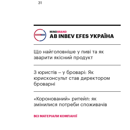
31
MIND
BRAND
AB INBEV EFES УКРАЇНА
Що найголовніше у пиві та як
зварити якісний продукт
З юристів – у броварі: Як
юрисконсульт став директором
броварні
«Коронований» ритейл: як
змінилися потреби споживачів
ВСІ МАТЕРІАЛИ КОМПАНІЇ