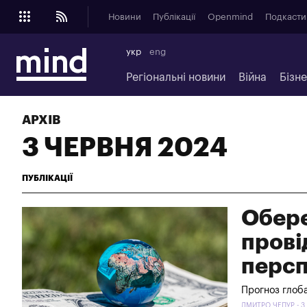
Новини
Публікації
Openmind
Подкасти
укр
eng
Регіональні новини
Війна
Бізн
АРХІВ
3 ЧЕРВНЯ 2024
ПУБЛІКАЦІЇ
Обере
прові
персп
Прогноз глоба
ДМИТРО ЧЕПУР - 3