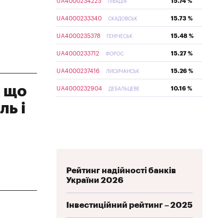
UA4000234223
15.74 %
ЛІВАДІЯ
UA4000233340
15.73 %
СКАДОВСЬК
UA4000235378
15.48 %
ГЕНІЧЕСЬК
UA4000233712
15.27 %
ФОРОС
UA4000237416
15.26 %
ЛИСИЧАНСЬК
а що
UA4000232904
10.16 %
ДЕБАЛЬЦЕВЕ
ль і
Рейтинг надійності банків
України 2026
Інвестиційний рейтинг – 2025