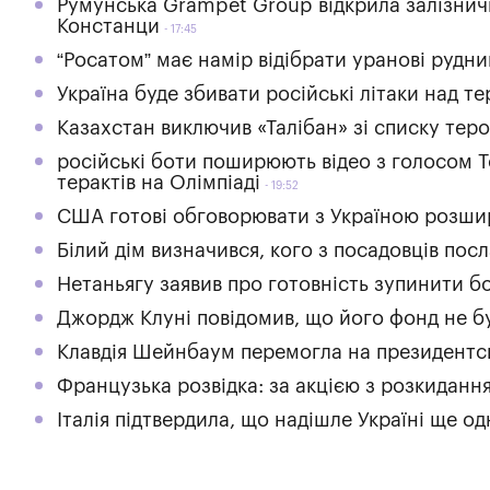
Румунська Grampet Group відкрила залізнич
Констанци
17:45
“Росатом” має намір відібрати уранові рудни
Україна буде збивати російські літаки над т
Казахстан виключив «Талібан» зі списку теро
російські боти поширюють відео з голосом Т
терактів на Олімпіаді
19:52
США готові обговорювати з Україною розшире
Білий дім визначився, кого з посадовців пос
Нетаньягу заявив про готовність зупинити бої
Джордж Клуні повідомив, що його фонд не бу
Клавдія Шейнбаум перемогла на президентсь
Французька розвідка: за акцією з розкидання
Італія підтвердила, що надішле Україні ще 