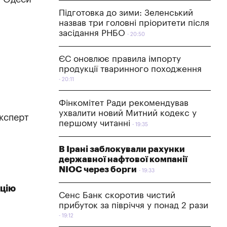
Підготовка до зими: Зеленський
назвав три головні пріоритети після
засідання РНБО
20:50
ЄС оновлює правила імпорту
продукції тваринного походження
20:11
Фінкомітет Ради рекомендував
ухвалити новий Митний кодекс у
експерт
першому читанні
19:35
В Ірані заблокували рахунки
державної нафтової компанії
NIOC через борги
19:33
ацію
Сенс Банк скоротив чистий
прибуток за півріччя у понад 2 рази
19:12