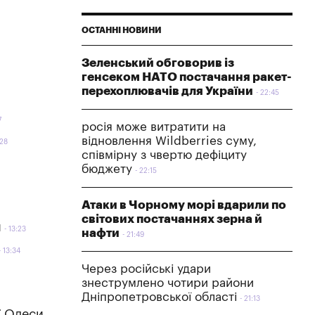
ОСТАННІ НОВИНИ
Зеленський обговорив із
генсеком НАТО постачання ракет-
перехоплювачів для України
22:45
7
росія може витратити на
відновлення Wildberries суму,
:28
співмірну з чвертю дефіциту
бюджету
22:15
Атаки в Чорному морі вдарили по
світових постачаннях зерна й
и
13:23
нафти
21:49
13:34
Через російські удари
знеструмлено чотири райони
Дніпропетровської області
21:13
ї Одеси