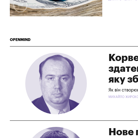
1118
OPENMIND
Корве
здате
яку з
Як він створю
МИХАЙЛО ЖИРОХОВ
Нове 