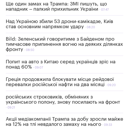
Ще один замах на Трампа: ЗМІ пишуть, що
нападник – палкий прихильник України
07:47
Над Україною збили 53 дрони-камікадзе, Київ
став основним напрямком удару
08:20
Bild: Зеленський говоритиме з Байденом про
тимчасове припинення вогню на деяких ділянках
фронту
08:50
Попит на авто з Китаю серед українців зріс на
понад 60%
09:07
Греція продовжила блокувати місце рейдової
перевалки російської нафти на два місяці
09:20
російських строковиків, обміняних з
українського полону, знову посилають на фронт
09:21
Акції медіакомпанії Трампа за добу зросли майже
на 12% на тлі невдалого замаху на нього
09:33