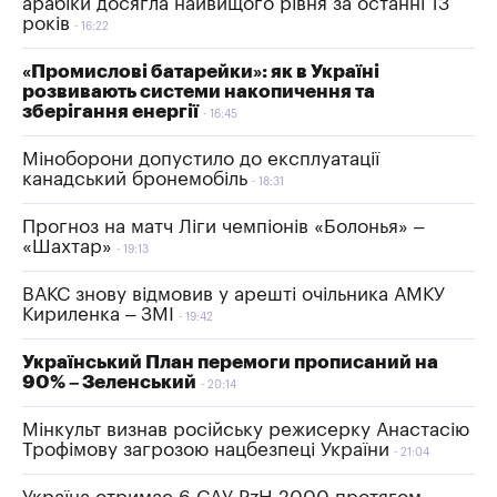
арабіки досягла найвищого рівня за останні 13
років
16:22
«Промислові батарейки»: як в Україні
розвивають системи накопичення та
зберігання енергії
16:45
Міноборони допустило до експлуатації
канадський бронемобіль
18:31
Прогноз на матч Ліги чемпіонів «Болонья» –
«Шахтар»
19:13
ВАКС знову відмовив у арешті очільника АМКУ
Кириленка – ЗМІ
19:42
Український План перемоги прописаний на
90% – Зеленський
20:14
Мінкульт визнав російську режисерку Анастасію
Трофімову загрозою нацбезпеці України
21:04