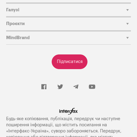
Галузі
Проєкти
MindBrand
Підписатися
Будь-яке копiювання, публiкацiя, передрук чи наступне
поширення iнформацiї, що мiстить посилання на
«Iнтерфакс-Україна», суворо забороняється. Передрук,