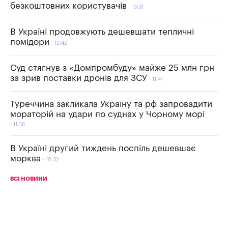
безкоштовних користувачів
13:31
В Україні продовжують дешевшати тепличні
помідори
12:42
Суд стягнув з «Домпромбуду» майже 25 млн грн
за зрив поставки дронів для ЗСУ
11:41
Туреччина закликала Україну та рф запровадити
мораторій на удари по суднах у Чорному морі
11:36
В Україні другий тиждень поспіль дешевшає
морква
10:32
ВСІ НОВИНИ