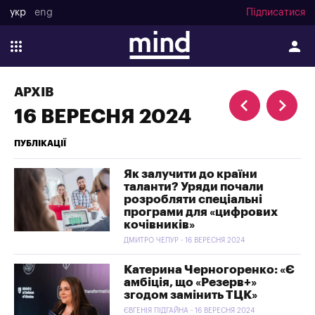
укр
eng
Підписатися
АРХІВ
16 ВЕРЕСНЯ 2024
ПУБЛІКАЦІЇ
Як залучити до країни
таланти? Уряди почали
розробляти спеціальні
програми для «цифрових
кочівників»
ДМИТРО ЧЕПУР - 16 ВЕРЕСНЯ 2024
Катерина Черногоренко: «Є
амбіція, що «Резерв+»
згодом замінить ТЦК»
ЄВГЕНІЯ ПІДГАЙНА - 16 ВЕРЕСНЯ 2024