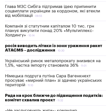
Глава МЗС Сибіга підтримав ідею припинити
соцвиплати українцям за кордоном, які втекли
від мобілізації
09:55
Компанія зі статутним капіталом 10 тис. грн
планує викупити понад 20% «Мультиплекс-
Холдингу»
10:14
росія виводить літаки із зони ураження ракет
ATACMS – дослідження
10:30
Український ринок металопрокату знизився на
1,5%, частка імпорту становила 36%
11:01
Німецька подруга путіна Сара Вагенкнехт
просуває «мирний план» зі здачею українських
територій
11:10
Рада на крок ближче до підвищення податків:
комітет схвалив проєкт
11:32
«Не заслуговують жити»: командир