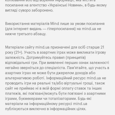
копіювання або відтворення інформації, яка містить
посилання на агентство «Українські Новини», в будь-якому
вигляді суворо заборонено.
Використання матеріалів Mind лише за умови посилання
(для інтернет-видань — гіперпосилання) на
mind.ua
не
нижче третього абзацу.
Матеріали сайту mind.ua призначені для осіб старше 21
року (21+). Участь в азартних іграх може викликати ігрову
залежність. Дотримуйтесь правил (принципів)
відповідальної гри. При виявленні перших ознак залежності
негайно зверніться до спеціаліста. Пам'ятайте, що участь в
азартних іграх не може бути джерелом доходів або
альтернативою роботі. Інформаційний ресурс mind.ua не
проводить ігри на реальні та/або віртуальні гроші, також
сайт не приймає ні в якій формі оплату ставок та інших
платежів, які пов’язані/можуть бути пов’язані з азартними
іграми, букмекерами чи тоталізаторами. Будь-які
матеріали на інформаційному ресурсі mind.ua
публікуються виключно в інформаційних цілях.