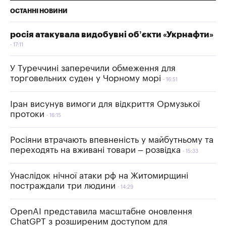
ОСТАННІ НОВИНИ
росія атакувала видобувні об’єкти «Укрнафти»
17:11
У Туреччині заперечили обмеження для
торговельних суден у Чорному морі
16:51
Іран висунув вимоги для відкриття Ормузької
протоки
16:15
Росіяни втрачають впевненість у майбутньому та
переходять на вживані товари – розвідка
15:33
Унаслідок нічної атаки рф на Житомирщині
постраждали три людини
14:29
OpenAI представила масштабне оновлення
ChatGPT з розширеним доступом для