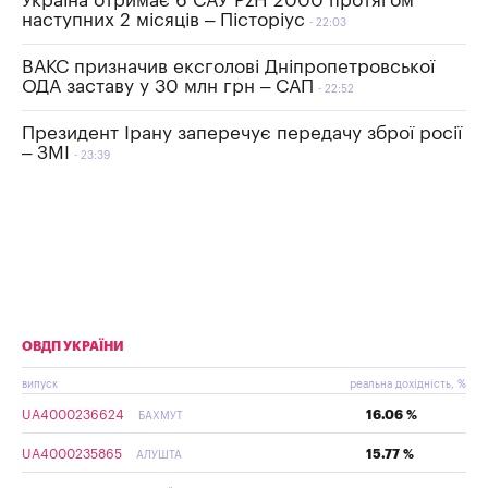
Україна отримає 6 САУ PzH 2000 протягом
наступних 2 місяців – Пісторіус
22:03
ВАКС призначив ексголові Дніпропетровської
ОДА заставу у 30 млн грн – САП
22:52
Президент Ірану заперечує передачу зброї росії
– ЗМІ
23:39
ОВДП УКРАЇНИ
випуск
реальна дохідність, %
UA4000236624
16.06 %
БАХМУТ
UA4000235865
15.77 %
АЛУШТА