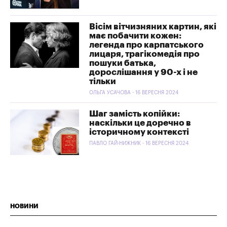
Вісім вітчизняних картин, які
має побачити кожен:
легенда про карпатського
лицаря, трагікомедія про
пошуки батька,
дорослішання у 90-х і не
тільки
ОЛЬГА УСАЧОВА - 16 ВЕРЕСНЯ 2024
Шаг замість копійки:
наскільки це доречно в
історичному контексті
ПАВЛО ГАЙ-НИЖНИК - 16 ВЕРЕСНЯ 2024
НОВИНИ