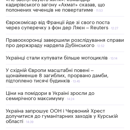
кадирівського загону «Ахмат» сказав, що
полонених чеченців не повертатиме
11:53
Єврокомісар від Франції йде зі свого поста
через суперечку з фон дер Ляєн – Reuters
12:27
Правоохоронці завершили розслідування справи
про держзраду нардепа Дубінського
12:52
Українці стали купувати більше мотоциклів
13:14
У східній Європи масштабні повені –
щонайменше 8 загиблих, прорвано дамби,
підтоплено тисячі будинків
13:45
Ціни на помідори в Україні зросли до
семирічного максимуму
14:24
Україна запрошує ООН і Червоний Хрест
долучитися до гуманітарних заходів у Курській
області
14:39