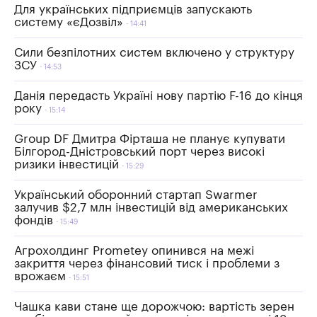
Для українських підприємців запускають
систему «єДозвіл»
14:41
Сили безпілотних систем включено у структуру
ЗСУ
14:53
Данія передасть Україні нову партію F-16 до кінця
року
15:14
Group DF Дмитра Фірташа не планує купувати
Білгород-Дністровський порт через високі
ризики інвестицій
15:29
Український оборонний стартап Swarmer
залучив $2,7 млн інвестицій від американських
фондів
15:49
Агрохолдинг Prometey опинився на межі
закриття через фінансовий тиск і проблеми з
врожаєм
15:51
Чашка кави стане ще дорожчою: вартість зерен