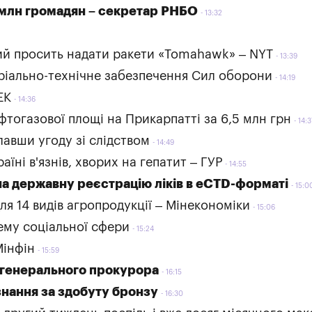
 млн громадян – секретар РНБО
13:32
ий просить надати ракети «Tomahawk» – NYT
13:39
ріально-технічне забезпечення Сил оборони
14:19
ЕК
14:36
фтогазової площі на Прикарпатті за 6,5 млн грн
14:3
лавши угоду зі слідством
14:49
аїні в'язнів, хворих на гепатит – ГУР
14:55
на державну реєстрацію ліків в еCTD-форматі
15:0
я 14 видів агропродукції – Мінекономіки
15:06
ему соціальної сфери
15:24
Мінфін
15:59
и генерального прокурора
16:15
знання за здобуту бронзу
16:30