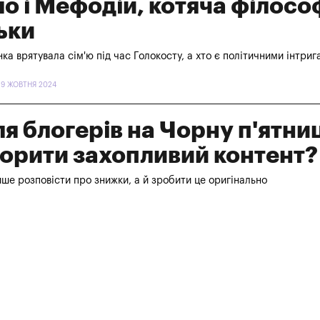
о і Мефодій, котяча філософ
льки
нка врятувала сім'ю під час Голокосту, а хто є політичними інтри
29 ЖОВТНЯ 2024
для блогерів на Чорну п'ятни
ворити захопливий контент?
ше розповісти про знижки, а й зробити це оригінально