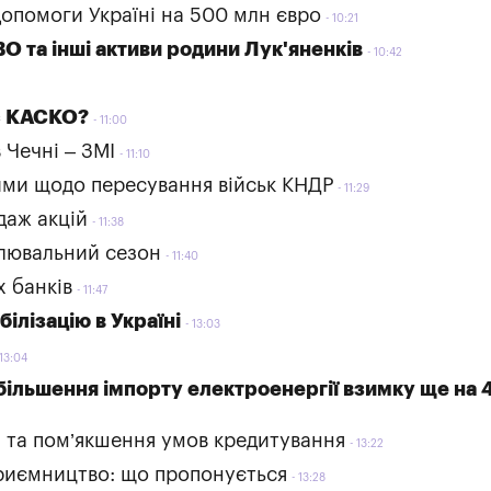
допомоги Україні на 500 млн євро
10:21
 та інші активи родини Лук'яненків
10:42
іс КАСКО?
11:00
 Чечні – ЗМІ
11:10
ими щодо пересування військ КНДР
11:29
даж акцій
11:38
алювальний сезон
11:40
х банків
11:47
ілізацію в Україні
13:03
13:04
більшення імпорту електроенергії взимку ще на
и та пом’якшення умов кредитування
13:22
приємництво: що пропонується
13:28