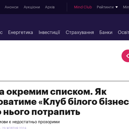
Анонси
Аукціони
Архів
Mind Club
Рейтинги
Mi
ес
Енергетика
Інвестиції
Страхування
Банки
Осві
за окремим списком. Як
ватиме «Клуб білого бізнес
о нього потрапить
умови є недостатньо прозорими
 - 29 ЖОВТНЯ 2024