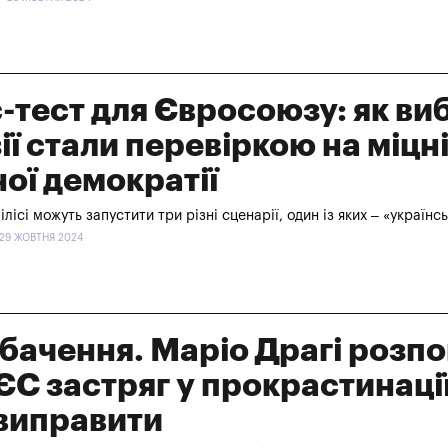
-тест для Євросоюзу: як ви
зії стали перевіркою на міцн
ної демократії
лісі можуть запустити три різні сценарії, один із яких – «українс
 29 ЖОВТНЯ 2024
бачення. Маріо Драгі розпо
ЄС застряг у прокрастинації
 виправити