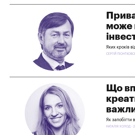
Прива
може 
інвес
Яких кроків ві
СЕРГІЙ ПІОНТКОВС
Що вп
креат
важли
Як запобігти 
НАТАЛІЯ ХОЛОД - 