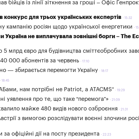
в бійців із лінії зіткнення за гроші – Офіс Генпро
 конкурс для трьох українських експертів
15:32
у кампанію росіян щодо української енергетики
15
ли Україна не виплачувала зовнішні борги – The E
о 5 млрд євро для будівництва сміттєобробних зав
340 000 абонентів за червень
17:10
чно — збирається перемогти Україну
18:17
18:45
Бами, нам потрібні не Patriot, а ATACMS”
19:29
ні уявлення про те, що таке “перемога”»
21:09
схвалило майже 480 видів нового озброєння
21:31
Австрії з вимогою розслідувати воєнні злочини росі
за офіційні дії на посту президента
22:23