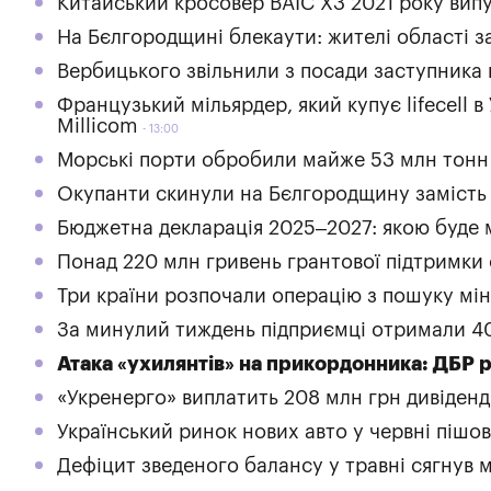
Китайський кросовер BAIC X3 2021 року випу
На Бєлгородщині блекаути: жителі області 
Вербицького звільнили з посади заступника
Французький мільярдер, який купує lifecell 
Millicom
13:00
Морські порти обробили майже 53 млн тонн 
Окупанти скинули на Бєлгородщину замість 
Бюджетна декларація 2025–2027: якою буде 
Понад 220 млн гривень грантової підтримки 
Три країни розпочали операцію з пошуку мі
За минулий тиждень підприємці отримали 405
Атака «ухилянтів» на прикордонника: ДБР 
«Укренерго» виплатить 208 млн грн дивіденді
Український ринок нових авто у червні пішов
Дефіцит зведеного балансу у травні сягнув 