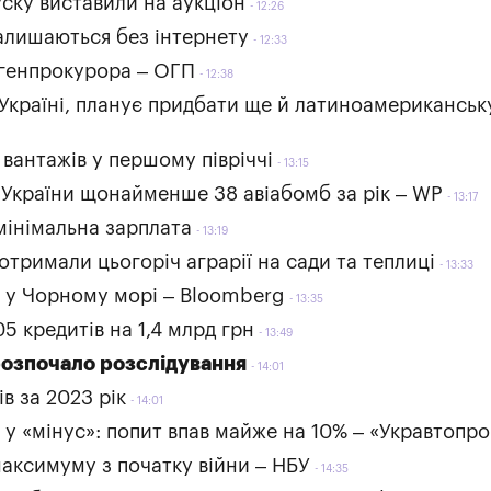
ску виставили на аукціон
12:26
залишаються без інтернету
12:33
 генпрокурора – ОГП
12:38
в Україні, планує придбати ще й латиноамериканськ
вантажів у першому півріччі
13:15
України щонайменше 38 авіабомб за рік – WP
13:17
мінімальна зарплата
13:19
отримали цьогоріч аграрії на сади та теплиці
13:33
н у Чорному морі – Bloomberg
13:35
 кредитів на 1,4 млрд грн
13:49
розпочало розслідування
14:01
в за 2023 рік
14:01
 у «мінус»: попит впав майже на 10% – «Укравтопр
максимуму з початку війни – НБУ
14:35