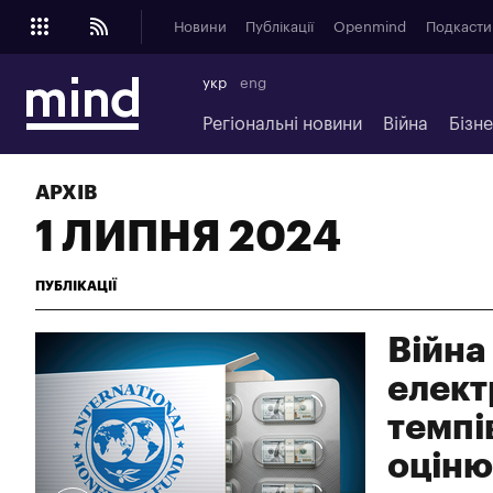
Новини
Публікації
Openmind
Подкасти
укр
eng
Регіональні новини
Війна
Бізн
АРХІВ
1 ЛИПНЯ 2024
ПУБЛІКАЦІЇ
Війна
елект
темпі
оціню