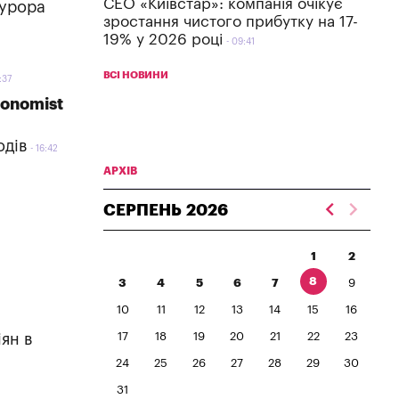
СЕО «Київстар»: компанія очікує
курора
зростання чистого прибутку на 17-
19% у 2026 році
09:41
ВСІ НОВИНИ
:37
conomist
одів
16:42
АРХІВ
СЕРПЕНЬ
2026
1
2
8
3
4
5
6
7
9
10
11
12
13
14
15
16
17
18
19
20
21
22
23
ян в
24
25
26
27
28
29
30
31