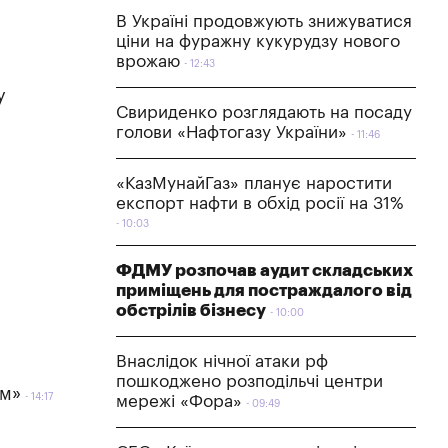
В Україні продовжують знижуватися
ціни на фуражну кукурудзу нового
врожаю
12:43
у
Свириденко розглядають на посаду
голови «Нафтогазу України»
11:46
«КазМунайГаз» планує наростити
експорт нафти в обхід росії на 31%
10:03
ФДМУ розпочав аудит складських
приміщень для постраждалого від
обстрілів бізнесу
10:00
Внаслідок нічної атаки рф
пошкоджено розподільчі центри
ом»
14:17
мережі «Фора»
09:49