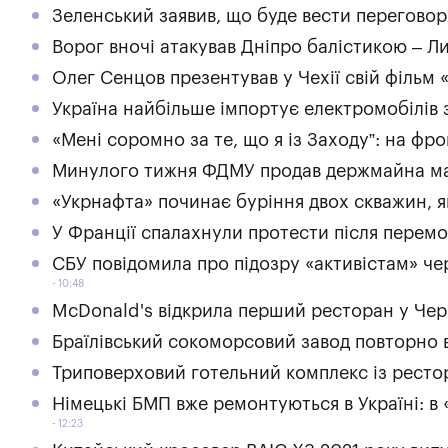
Зеленський заявив, що буде вести переговор
Ворог вночі атакував Дніпро балістикою – Л
Олег Сенцов презентував у Чехії свій фільм 
Україна найбільше імпортує електромобілів 
«Мені соромно за те, що я із Заходу”: на фр
Минулого тижня ФДМУ продав держмайна ма
«Укрнафта» починає буріння двох скважин, я
У Франції спалахнули протести після перемо
СБУ повідомила про підозру «активістам» че
10:48
McDonald's відкрила перший ресторан у Чер
Браїлівський сокоморсовий завод повторно 
Триповерховий готельний комплекс із ресто
Німецькі БМП вже ремонтуються в Україні: в
12:23