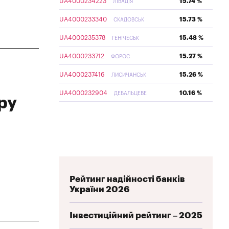
UA4000234223
15.74 %
ЛІВАДІЯ
UA4000233340
15.73 %
СКАДОВСЬК
UA4000235378
15.48 %
ГЕНІЧЕСЬК
UA4000233712
15.27 %
ФОРОС
UA4000237416
15.26 %
ЛИСИЧАНСЬК
UA4000232904
10.16 %
ДЕБАЛЬЦЕВЕ
ру
Рейтинг надійності банків
України 2026
Інвестиційний рейтинг – 2025