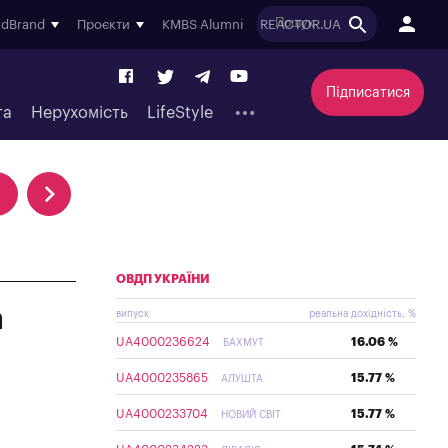
ndBrand
Проєкти
KMBS Alumni
REACTOR.UA
Підписатися
та
Нерухомість
LifeStyle
ОВДП УКРАЇНИ
а
випуск
реальна дохідність, %
UA4000236624
16.06 %
БАХМУТ
UA4000235865
15.77 %
АЛУШТА
UA4000233704
15.77 %
НОВИЙ СВІТ