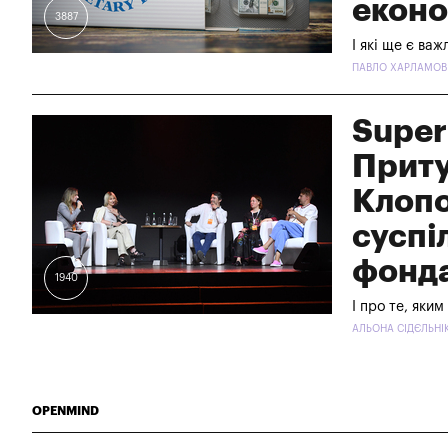
еконо
3887
І які ще є ва
ПАВЛО ХАРЛАМОВ -
Super
Приту
Клопо
суспі
фонда
1940
І про те, яким
АЛЬОНА СІДЄЛЬНІК
OPENMIND