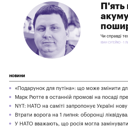
П'ять
акуму
пошир
Чи справді те
ІВАН СУГЕЙКО - 1 
НОВИНИ
«Подарунок для путіна»: що може змінити дл
Марк Рютте в останній промові на посаді пре
NYT: НАТО на саміті запропонує Україні нов
Втрати ворога на 1 липня: оборонці ліквідув
У НАТО вважають, що росія могла замінувати