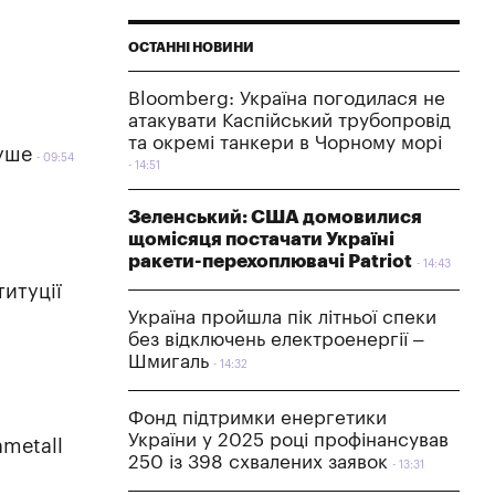
ОСТАННІ НОВИНИ
Bloomberg: Україна погодилася не
атакувати Каспійський трубопровід
та окремі танкери в Чорному морі
Фуше
09:54
14:51
Зеленський: США домовилися
щомісяця постачати Україні
ракети-перехоплювачі Patriot
14:43
титуції
Україна пройшла пік літньої спеки
без відключень електроенергії –
Шмигаль
14:32
Фонд підтримки енергетики
України у 2025 році профінансував
nmetall
250 із 398 схвалених заявок
13:31