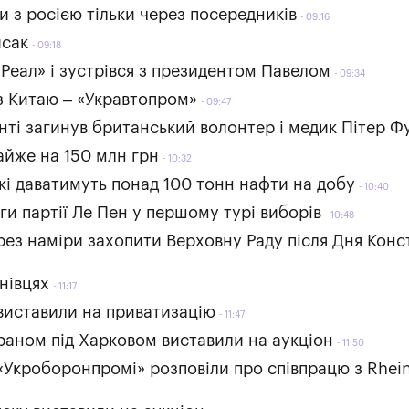
и з росією тільки через посередників
09:16
исак
09:18
«Реал» і зустрівся з президентом Павелом
09:34
з Китаю – «Укравтопром»
09:47
онті загинув британський волонтер і медик Пітер 
йже на 150 млн грн
10:32
кі даватимуть понад 100 тонн нафти на добу
10:40
ги партії Ле Пен у першому турі виборів
10:48
рез наміри захопити Верховну Раду після Дня Конс
нівцях
11:17
виставили на приватизацію
11:47
раном під Харковом виставили на аукціон
11:50
 «Укроборонпромі» розповіли про співпрацю з Rhei