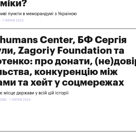
міки?
жливі пункти в меморандумі з Україною
 1 ЛИПНЯ 2024
humans Center, БФ Сергія
ли, Zagoriy Foundation та
тенко: про донати, (не)дові
льства, конкуренцію між
ми та хейт у соцмережах
 є місце держави у всій цій історії
ОВА - 1 ЛИПНЯ 2024