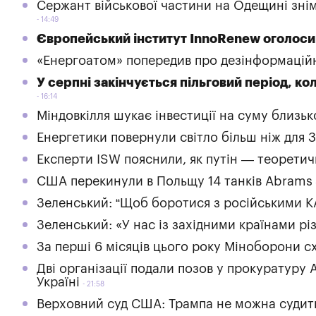
Сержант військової частини на Одещині зніма
14:49
Європейський інститут InnoRenew оголосив
«Енергоатом» попередив про дезінформаційн
У серпні закінчується пільговий період, ко
16:14
Міндовкілля шукає інвестиції на суму близьк
Енергетики повернули світло більш ніж для 
Експерти ISW пояснили, як путін — теорети
США перекинули в Польщу 14 танків Abrams
Зеленський: “Щоб боротися з російськими КА
Зеленський: «У нас із західними країнами різ
За перші 6 місяців цього року Міноборони 
Дві організації подали позов у прокуратуру 
Україні
21:58
Верховний суд США: Трампа не можна судити 