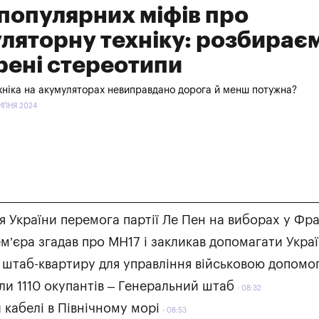
 популярних міфів про
ляторну техніку: розбирає
ені стереотипи
хніка на акумуляторах невиправдано дорога й менш потужна?
ЛИПНЯ 2024
я України перемога партії Ле Пен на виборах у Фра
м’єра згадав про МН17 і закликав допомагати Украї
у штаб-квартиру для управління військовою допомо
али 1110 окупантів – Генеральний штаб
08:32
 кабелі в Північному морі
08:53