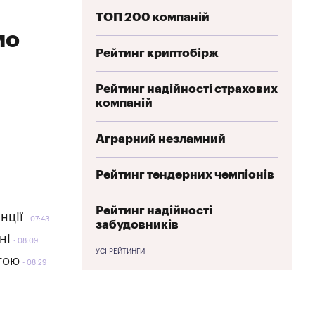
ТОП 200 компаній
мо
Рейтинг криптобірж
Рейтинг надійності страхових
компаній
Аграрний незламний
Рейтинг тендерних чемпіонів
Рейтинг надійності
нції
07:43
забудовників
ні
08:09
УСІ РЕЙТИНГИ
гою
08:29