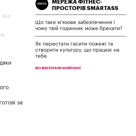
МЕРЕЖА ФІТНЕС-
ПРОСТОРІВ SMARTASS
20:21
Що таке м'язове забезпечення і
чому твій годинник може брехати?
:55
Як перестати гасити пожежі та
створити культуру, що працює на
тебе
вдяки
ВСІ МАТЕРІАЛИ КОМПАНІЇ
кого
готові за