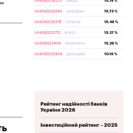
UA4000234223
15.74 %
ЛІВАДІЯ
им
UA4000233340
15.73 %
СКАДОВСЬК
UA4000235378
15.48 %
ГЕНІЧЕСЬК
UA4000233712
15.27 %
ФОРОС
UA4000237416
15.26 %
ЛИСИЧАНСЬК
UA4000232904
10.16 %
ДЕБАЛЬЦЕВЕ
Рейтинг надійності банків
України 2026
Інвестиційний рейтинг – 2025
ть