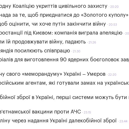
одну Коаліцію укриттів цивільного захисту
20:20
анада за те, щоб приєднатися до «Золотого куполу»
об оцінити, чи хоче путін закінчити війну
20:53
ростанції під Києвом: компанія виграла апеляцію
20
яли їй продовжувати війну, падають
21:26
нляндія посилюють співпрацю
21:30
ріалів для виготовлення 90 ядерних боєголовок за
чу свого «меморандуму» Україні – Умєров
22:20
сійським агентам, які готували замах на українсь
йної зброї в Україні, перші системи можуть бути 
в’єтнамської вакцини проти АЧС
23:15
іну через надання Україні далекобійної зброї
23:44