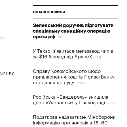
ОСТАННІ НОВИНИ
Зеленський доручив підготувати
спеціальну санкційну операцію
проти рф
21:51
0:53
У Техасі з'явиться мегазавод чипів
за $16,8 млрд від SpaceX
21:11
Справу Коломойського щодо
оринку
привласнення коштів ПриватБанку
передали до суду
20:46
Російська «Бандероль» знищила
депо «Укрпошти» у Павлограді
20:13
Податкова надаватиме Міноборони
інформацію про чоловіків 18–60