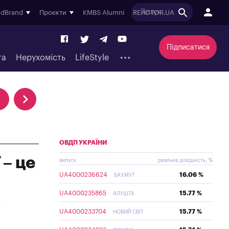
ndBrand
Проєкти
KMBS Alumni
REACTOR.UA
Підписатися
та
Нерухомість
LifeStyle
ОВДП УКРАЇНИ
 – це
випуск
реальна дохідність, %
UA4000236624
16.06 %
БАХМУТ
UA4000235865
15.77 %
в
АЛУШТА
UA4000233704
15.77 %
НОВИЙ СВІТ