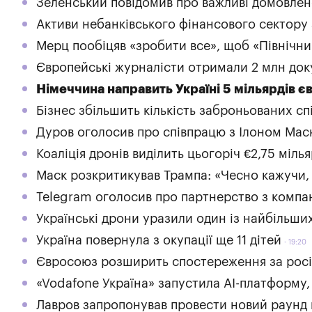
Зеленський повідомив про важливі домовлен
Активи небанківського фінансового сектору 
Мерц пообіцяв «зробити все», щоб «Північни
Європейські журналісти отримали 2 млн докум
Німеччина направить Україні 5 мільярдів 
Бізнес збільшить кількість заброньованих с
Дуров оголосив про співпрацю з Ілоном Мас
Коаліція дронів виділить цьогоріч €2,75 міль
Маск розкритикував Трампа: «Чесно кажучи,
Telegram оголосив про партнерство з компа
Українські дрони уразили один із найбільши
Україна повернула з окупації ще 11 дітей
19:20
Євросоюз розширить спостереження за росі
«Vodafone Україна» запустила АІ-платформу,
Лавров запропонував провести новий раунд п