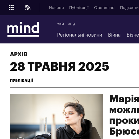
Новини
Публікації
Openmind
Подкасти
укр
eng
Регіональні новини
Війна
Бізн
АРХІВ
28 ТРАВНЯ 2025
ПУБЛІКАЦІЇ
Марія
можли
проки
Брюс