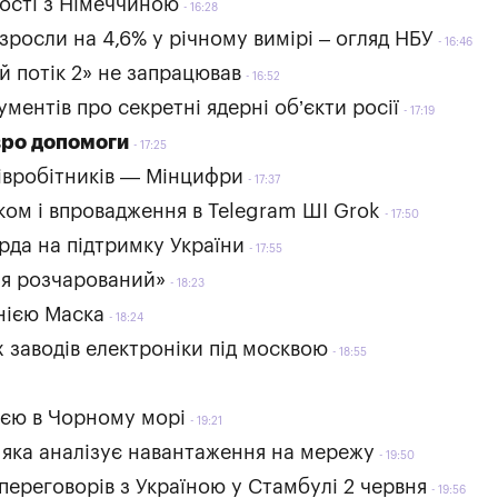
ості з Німеччиною
16:28
зросли на 4,6% у річному вимірі – огляд НБУ
16:46
й потік 2» не запрацював
16:52
ентів про секретні ядерні об’єкти росії
17:19
євро допомоги
17:25
півробітників — Мінцифри
17:37
ком і впровадження в Telegram ШІ Grok
17:50
ярда на підтримку України
17:55
 я розчарований»
18:23
нією Маска
18:24
х заводів електроніки під москвою
18:55
єю в Чорному морі
19:21
 яка аналізує навантаження на мережу
19:50
ереговорів з Україною у Стамбулі 2 червня
19:56