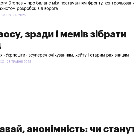
tory Drones – про баланс між постачанням фронту, контрольован
ахистом розробок від ворога
- 28 ТРАВНЯ 2025
аосу, зради і мемів зібрати
д
 «Укрпошти» всупереч очікуванням, хейту і старим рахівницям
О - 28 ТРАВНЯ 2025
вай, анонімність: чи стану