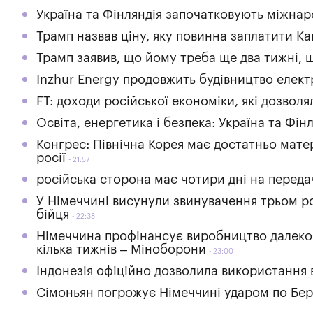
Україна та Фінляндія започатковують міжнар
Трамп назвав ціну, яку повинна заплатити К
Трамп заявив, що йому треба ще два тижні, щ
Inzhur Energy продовжить будівництво елект
FT: доходи російської економіки, які дозвол
Освіта, енергетика і безпека: Україна та Фі
Конгрес: Північна Корея має достатньо мате
росії
21:57
російська сторона має чотири дні на переда
У Німеччині висунули звинувачення трьом ро
бійця
22:38
Німеччина профінансує виробництво далекобі
кілька тижнів – Міноборони
23:00
Індонезія офіційно дозволила використання 
Сімоньян погрожує Німеччині ударом по Берл