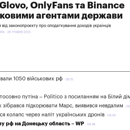
 Glovo, OnlyFans та Binance
ковими агентами держави
и від законопроєкту про оподаткування доходів українців
НА - 28 ТРАВНЯ 2025
ували 1050 військових рф
08:15
тосовно путіна – Politico з посиланням на Білий ді
к зібрався підкорювати Марс, виявився невдалим
09
ся колапс через наліт українських дронів
09:44
упу рф на Донецьку область – WP
09:48