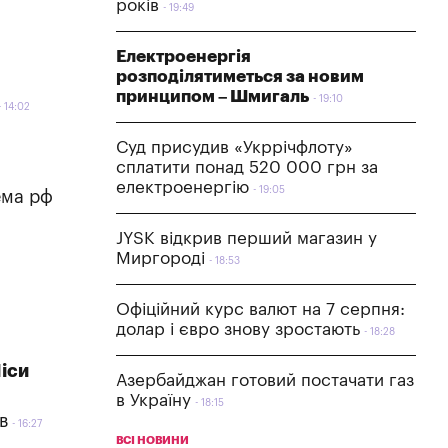
років
19:49
Електроенергія
розподілятиметься за новим
принципом – Шмигаль
19:10
14:02
Суд присудив «Укррічфлоту»
сплатити понад 520 000 грн за
електроенергію
19:05
ема рф
JYSK відкрив перший магазин у
Миргороді
18:53
Офіційний курс валют на 7 серпня:
долар і євро знову зростають
18:28
іси
Азербайджан готовий постачати газ
в Україну
18:15
в
16:27
ВСІ НОВИНИ