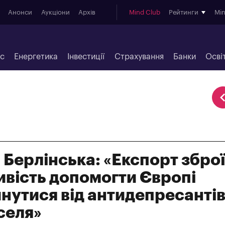
Анонси
Аукціони
Архів
Mind Club
Рейтинги
Mi
ес
Енергетика
Інвестиції
Страхування
Банки
Осві
 Берлінська: «Експорт зброї
вість допомогти Європі
нутися від антидепресанті
селя»