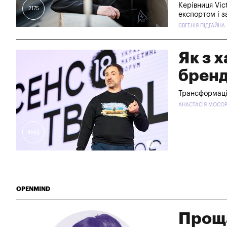
Керівниця Vic
2175
експортом і з
ЄВГЕНІЯ ПІДГАЙНА 
Як з х
брен
Трансформація
АНАСТАСІЯ МОСОРК
4552
OPENMIND
Проща