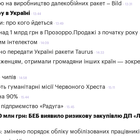
о на виробництво далекобійних ракет – Bild
13:31
у в Україні
13:44
и: про кого йдеться
13:49
ад 1 млрд грн в Прозорро.Продажі з початку року
ним інтелектом
14:09
но передати Україні ракети Taurus
14:33
біженцям, отримали громадяни інших країн — зокр
 чипів
14:58
ють гуманітарні місії Червоного Хреста
15:11
на 90%
15:44
 підприємство «Радуга»
15:45
 млн грн: БЕБ виявило ризикову закупівлю ДП «Л
: змінено порядок обліку мобілізованих працівникі