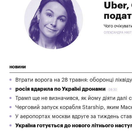
Uber,
подат
Чого очікуват
ОЛЕКСАНДРА НІКІТІ
НОВИНИ
Втрати ворога на 28 травня: оборонці ліквід
росія вдарила по Україні дронами
08:30
Трамп ще не визначився, як йому діяти далі с
Черговий запуск корабля Starship, яким Мас
У аеропортах москви вдруге за тиждень став
Україна готується до нового літнього наст