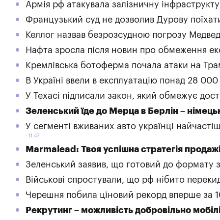
Армія рф атакувала залізничну інфраструкту
Французький суд не дозволив Дурову поїхат
Келлог назвав безрозсудною погрозу Медве
Нафта зросла після новин про обмеження ек
Кремлівська ботоферма почала атаки на Трамп
В Україні ввели в експлуатацію понад 28 000
У Техасі підписали закон, який обмежує дос
Зеленський їде до Мерца в Берлін – німець
У сегменті вживаних авто українці найчасті
11:47
Marmalead: Твоя успішна стратегія продажі
Зеленський заявив, що готовий до формату з
Військові спростували, що рф нібито переки
Черешня побила ціновий рекорд вперше за 1
Рекрутинг – можливість добровільно мобіл