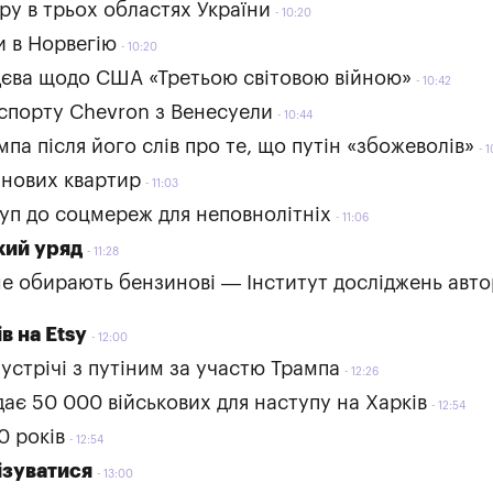
ру в трьох областях України
10:20
и в Норвегію
10:20
дєва щодо США «Третьою світовою війною»
10:42
спорту Chevron з Венесуели
10:44
а після його слів про те, що путін «збожеволів»
1
 нових квартир
11:03
туп до соцмереж для неповнолітніх
11:06
кий уряд
11:28
ше обирають бензинові — Інститут досліджень авт
в на Etsy
12:00
устрічі з путіним за участю Трампа
12:26
дає 50 000 військових для наступу на Харків
12:54
0 років
12:54
ізуватися
13:00