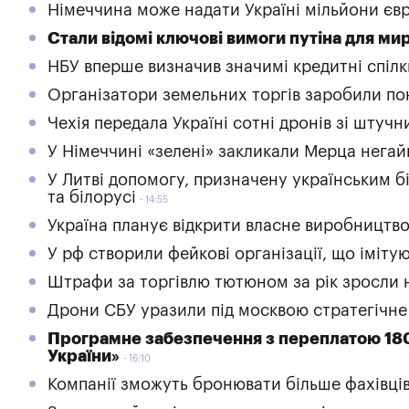
Німеччина може надати Україні мільйони євр
Стали відомі ключові вимоги путіна для мир
НБУ вперше визначив значимі кредитні спілк
Організатори земельних торгів заробили пон
Чехія передала Україні сотні дронів зі штуч
У Німеччині «зелені» закликали Мерца негай
У Литві допомогу, призначену українським 
та білорусі
14:55
Україна планує відкрити власне виробництво
У рф створили фейкові організації, що іміту
Штрафи за торгівлю тютюном за рік зросли 
Дрони СБУ уразили під москвою стратегічне
Програмне забезпечення з переплатою 180
України»
16:10
Компанії зможуть бронювати більше фахівців