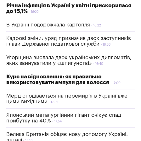
Річна інфляція в Україні у квітні прискорилася
до 15,1%
16:22
В Україні подорожчала картопля
16:22
Кадрові зміни: уряд призначив двох заступників
глави Державної податкової служби
16:36
Угорщина вислала двох українських дипломатів,
яких звинуватили у «шпигунстві»
16:40
Курс на відновлення: як правильно
використовувати ампули для волосся
17:00
Мерц сподівається на перемир’я в Україні вже
цими вихідними
17:52
Японський металургійний гігант очікує спад
прибутку на 40%
17:54
Велика Британія обіцяє нову допомогу Україні:
деталі
18:16