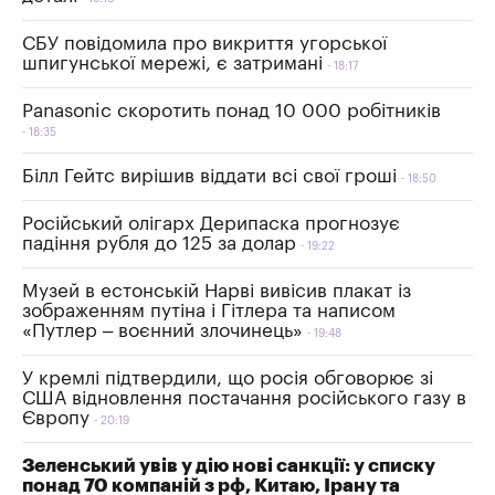
СБУ повідомила про викриття угорської
шпигунської мережі, є затримані
18:17
Panasonic скоротить понад 10 000 робітників
18:35
Білл Гейтс вирішив віддати всі свої гроші
18:50
Російський олігарх Дерипаска прогнозує
падіння рубля до 125 за долар
19:22
Музей в естонській Нарві вивісив плакат із
зображенням путіна і Гітлера та написом
«Путлер – воєнний злочинець»
19:48
У кремлі підтвердили, що росія обговорює зі
США відновлення постачання російського газу в
Європу
20:19
Зеленський увів у дію нові санкції: у списку
понад 70 компаній з рф, Китаю, Ірану та