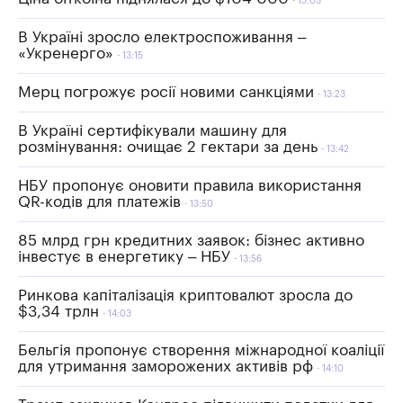
13:03
В Україні зросло електроспоживання –
«Укренерго»
13:15
Мерц погрожує росії новими санкціями
13:23
В Україні сертифікували машину для
розмінування: очищає 2 гектари за день
13:42
НБУ пропонує оновити правила використання
QR-кодів для платежів
13:50
85 млрд грн кредитних заявок: бізнес активно
інвестує в енергетику – НБУ
13:56
Ринкова капіталізація криптовалют зросла до
$3,34 трлн
14:03
Бельгія пропонує створення міжнародної коаліції
для утримання заморожених активів рф
14:10