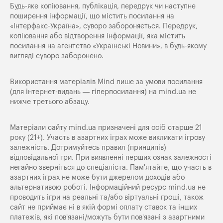
Будь-яке копiювання, публiкацiя, передрук чи наступне
поширення iнформацiї, що мiстить посилання на
«Iнтерфакс-Україна», суворо забороняється. Передрук,
копіювання або відтворення інформації, яка містить
посилання на агентство «Українські Новини», в будь-якому
вигляді суворо заборонено.
Використання матеріалів Mind лише за умови посилання
(для інтернет-видань — гіперпосилання) на
mind.ua
не
нижче третього абзацу.
Матеріали сайту mind.ua призначені для осіб старше 21
року (21+). Участь в азартних іграх може викликати ігрову
залежність. Дотримуйтесь правил (принципів)
відповідальної гри. При виявленні перших ознак залежності
негайно зверніться до спеціаліста. Пам'ятайте, що участь в
азартних іграх не може бути джерелом доходів або
альтернативою роботі. Інформаційний ресурс mind.ua не
проводить ігри на реальні та/або віртуальні гроші, також
сайт не приймає ні в якій формі оплату ставок та інших
платежів, які пов’язані/можуть бути пов’язані з азартними