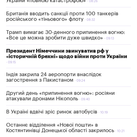
України «повною катастрофою»
08:26
Британія вводить санкції проти 100 танкерів
російського «тіньового» флоту
08:32
Трамп вимагає 30-денного припинення вогню:
«Все це можна зробити дуже швидко»
09:13
Президент Німеччини звинуватив рф у
«історичній брехні» щодо війни проти України
09:15
Індія закрила 24 аеропорти внаслідок
загострення з Пакистаном
09:24
Другий день «припинення вогню»: росіяни
атакували дронами Нікополь
09:40
В Україні вдвічі зріс ринок автобусів
10:19
Останнє відділення «Нової пошти» в
Костянтинівці Донецької області закрилось
10:21