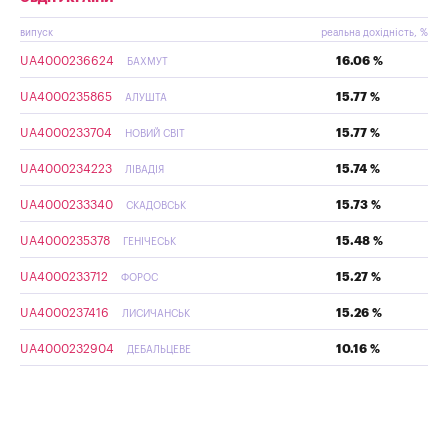
випуск
реальна дохідність, %
UA4000236624
16.06 %
БАХМУТ
UA4000235865
15.77 %
АЛУШТА
UA4000233704
15.77 %
НОВИЙ СВІТ
UA4000234223
15.74 %
ЛІВАДІЯ
UA4000233340
15.73 %
СКАДОВСЬК
UA4000235378
15.48 %
ГЕНІЧЕСЬК
UA4000233712
15.27 %
ФОРОС
UA4000237416
15.26 %
ЛИСИЧАНСЬК
UA4000232904
10.16 %
ДЕБАЛЬЦЕВЕ