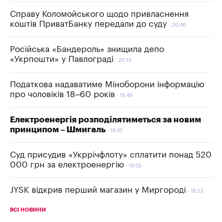
Справу Коломойського щодо привласнення
коштів ПриватБанку передали до суду
20:46
Російська «Бандероль» знищила депо
«Укрпошти» у Павлограді
20:13
Податкова надаватиме Міноборони інформацію
про чоловіків 18–60 років
19:49
Електроенергія розподілятиметься за новим
принципом – Шмигаль
19:10
Суд присудив «Укррічфлоту» сплатити понад 520
000 грн за електроенергію
19:05
JYSK відкрив перший магазин у Миргороді
18:53
ВСІ НОВИНИ