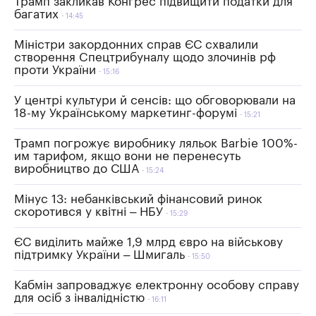
Трамп закликав Конгрес підвищити податки для
багатих
14:45
Міністри закордонних справ ЄС схвалили
створення Cпецтрибуналу щодо злочинів рф
проти України
15:16
У центрі культури й сенсів: що обговорювали на
18-му Українському маркетинг-форумі
15:21
Трамп погрожує виробнику ляльок Barbie 100%-
им тарифом, якщо вони не перенесуть
виробництво до США
15:24
Мінус 13: небанківський фінансовий ринок
скоротився у квітні – НБУ
15:29
ЄС виділить майже 1,9 млрд євро на військову
підтримку України – Шмигаль
15:50
Кабмін запроваджує електронну особову справу
для осіб з інвалідністю
16:11