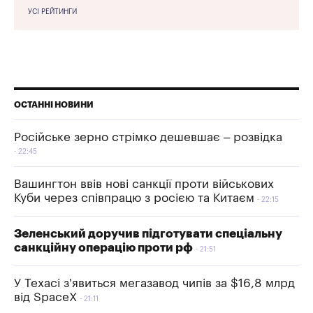
УСІ РЕЙТИНГИ
ОСТАННІ НОВИНИ
Російське зерно стрімко дешевшає – розвідка
22:45
Вашингтон ввів нові санкції проти військових
Куби через співпрацю з росією та Китаєм
22:15
Зеленський доручив підготувати спеціальну
санкційну операцію проти рф
21:51
У Техасі з'явиться мегазавод чипів за $16,8 млрд
від SpaceX
21:11