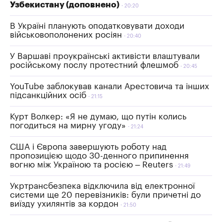
Узбекистану (доповнено)
20:20
В Україні планують оподатковувати доходи
військовополонених росіян
20:40
У Варшаві проукраїнські активісти влаштували
російському послу протестний флешмоб
20:45
YouTube заблокував канали Арестовича та інших
підсанкційних осіб
21:15
Курт Волкер: «Я не думаю, що путін колись
погодиться на мирну угоду»
21:24
США і Європа завершують роботу над
пропозицією щодо 30-денного припинення
вогню між Україною та росією – Reuters
21:49
Укртрансбезпека відключила від електронної
системи ще 20 перевізників: були причетні до
виїзду ухилянтів за кордон
21:50