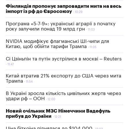
Фінляндія пропонує запровадити мита на весь
імпорт із рф до Євросоюзу
10:29
Програма «5-7-9»: українські аграрії з початку
року залучили понад 19 млрд грн
11:03
NVIDIA модифікує флагманські ШІ-чипи для
Китаю, щоб обійти тарифи Трампа
11:05
Сі Цзіньпін та путін зустрілися в москві – Reuters
11:47
Китай втратив 21% експорту до США через мита
Трампа
11:54
В Україні зросла кількість цивільних жертв через
удари рф – ООН
12:00
Новий очільник МЗС Німеччини Вадефуль
прибув до України
12:21
Ціна біткоїна піднялася до $104 000