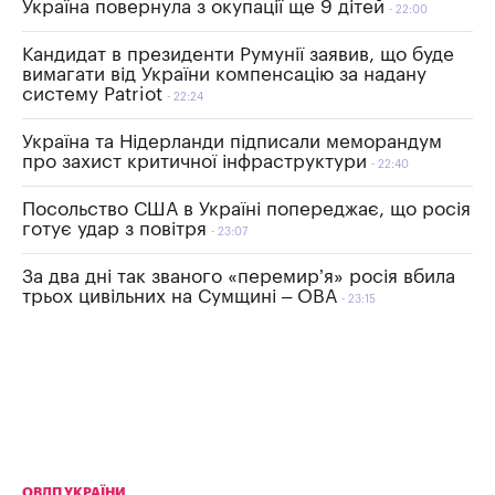
Україна повернула з окупації ще 9 дітей
22:00
Кандидат в президенти Румунії заявив, що буде
вимагати від України компенсацію за надану
систему Patriot
22:24
Україна та Нідерланди підписали меморандум
про захист критичної інфраструктури
22:40
Посольство США в Україні попереджає, що росія
готує удар з повітря
23:07
За два дні так званого «перемир’я» росія вбила
трьох цивільних на Сумщині – ОВА
23:15
ОВДП УКРАЇНИ