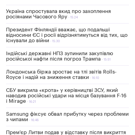
Україна спростувала вкид про захоплення
росіянами Часового Яру
15:24
Президент Фінляндії вважає, що подальші
відносини ЄС і росії відрізнятимуться від тих, що
існували до війни
15:30
Індійські державні НПЗ зупинили закупівлю
російської нафти після погроз Трампа
15:51
Лондонська біржа зростає на тлі звітів Rolls-
Royce і надій на зниження ставки
16:10
СБУ викрила «крота» у керівництві ЗСУ, який
наводив російські удари на місця базування F-16
і Mirage
16:21
Samsung фіксує обвал прибутку через проблеми
з чипами
16:46
Прем'єр Литви подав у відставку після викриття