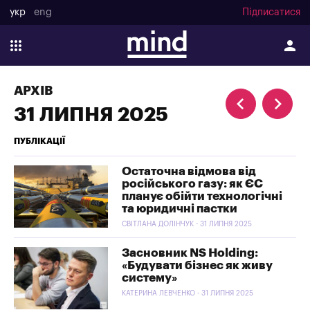
укр
eng
Підписатися
АРХІВ
31 ЛИПНЯ 2025
ПУБЛІКАЦІЇ
Остаточна відмова від
російського газу: як ЄС
планує обійти технологічні
та юридичні пастки
СВІТЛАНА ДОЛІНЧУК - 31 ЛИПНЯ 2025
Засновник NS Holding:
«Будувати бізнес як живу
систему»
КАТЕРИНА ЛЕВЧЕНКО - 31 ЛИПНЯ 2025