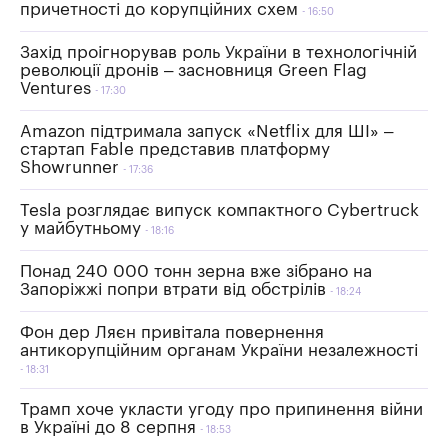
причетності до корупційних схем
16:50
Захід проігнорував роль України в технологічній
революції дронів – засновниця Green Flag
Ventures
17:30
Amazon підтримала запуск «Netflix для ШІ» –
стартап Fable представив платформу
Showrunner
17:36
Tesla розглядає випуск компактного Cybertruck
у майбутньому
18:16
Понад 240 000 тонн зерна вже зібрано на
Запоріжжі попри втрати від обстрілів
18:24
Фон дер Ляєн привітала повернення
антикорупційним органам України незалежності
18:31
Трамп хоче укласти угоду про припинення війни
в Україні до 8 серпня
18:53