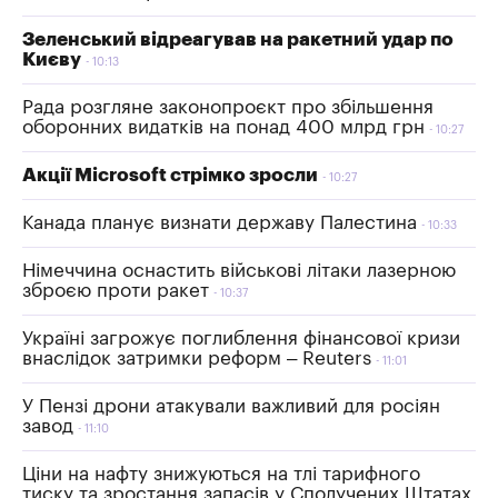
Зеленський відреагував на ракетний удар по
Києву
10:13
Рада розгляне законопроєкт про збільшення
оборонних видатків на понад 400 млрд грн
10:27
Акції Microsoft стрімко зросли
10:27
Канада планує визнати державу Палестина
10:33
Німеччина оснастить військові літаки лазерною
зброєю проти ракет
10:37
Україні загрожує поглиблення фінансової кризи
внаслідок затримки реформ – Reuters
11:01
У Пензі дрони атакували важливий для росіян
завод
11:10
Ціни на нафту знижуються на тлі тарифного
тиску та зростання запасів у Сполучених Штатах