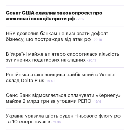
Сенат США схвалив законопроект про
«пекельні санкції» проти рф
21:17
НБУ дозволив банкам не визнавати дефолт
бізнесу, що постраждав від атак рф
20:49
В Україні майже вп'ятеро скоротилася кількість
зупинених податкових накладних
20:13
Російська атака знищила найбільший в Україні
склад Delta Plus
19:40
Сенс Банк відмовляється сплачувати «Кернелу»
майже 2 млрд грн за угодами РЕПО
19:16
Україна уразила шість суден тіньового флоту рф
та 10 енерговузлів
19:08