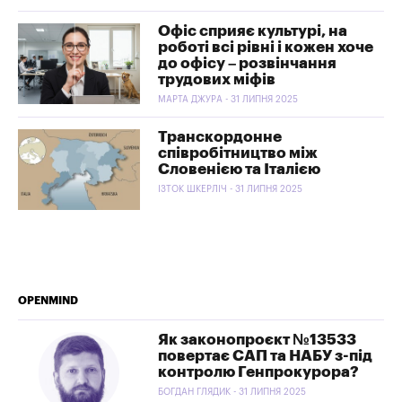
Офіс сприяє культурі, на
роботі всі рівні і кожен хоче
до офісу – розвінчання
трудових міфів
МАРТА ДЖУРА - 31 ЛИПНЯ 2025
Транскордонне
співробітництво між
Словенією та Італією
ІЗТОК ШКЕРЛІЧ - 31 ЛИПНЯ 2025
OPENMIND
Як законопроєкт №13533
повертає САП та НАБУ з-під
контролю Генпрокурора?
БОГДАН ГЛЯДИК - 31 ЛИПНЯ 2025