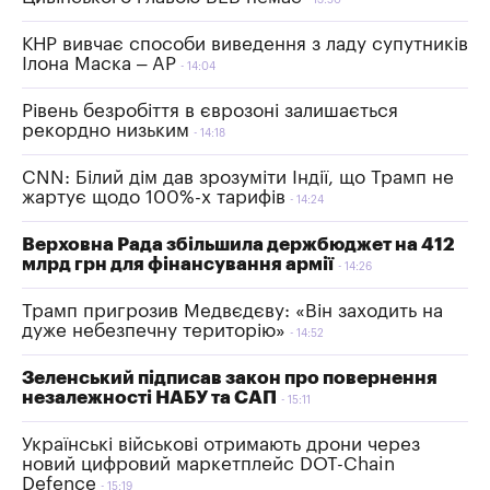
КНР вивчає способи виведення з ладу супутників
Ілона Маска – AP
14:04
Рівень безробіття в єврозоні залишається
рекордно низьким
14:18
CNN: Білий дім дав зрозуміти Індії, що Трамп не
жартує щодо 100%-х тарифів
14:24
Верховна Рада збільшила держбюджет на 412
млрд грн для фінансування армії
14:26
Трамп пригрозив Медвєдєву: «Він заходить на
дуже небезпечну територію»
14:52
Зеленський підписав закон про повернення
незалежності НАБУ та САП
15:11
Українські військові отримають дрони через
новий цифровий маркетплейс DOT-Chain
Defence
15:19