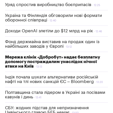
Уряд спростив виробництво боєприпасів
12:25
Україна та Фінляндія обговорили нові формати
оборонної співпраці
12:40
Доходи OpenAI злетіли до $12 млрд на рік
12:46
Фонд держмайна виставив на продаж один із
найбільших заводів у Європі
13:12
Мережа клінік «Добробут» надає безплатну
допомогу постраждалим унаслідок нічної
атаки на Київ
13:13
Індія почала шукати альтернативи російській
нафті на тлі нових санкцій ЄС – Bloomberg
13:20
Полтавщина стала лідером в Україні за посівами
кавунів і динь
13:41
СБУ: жодних підстав для непризначення
Цивінського главою БЕБ немає
13:50