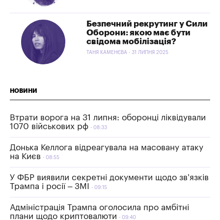
Безпечний рекрутинг у Сили
Оборони: якою має бути
свідома мобілізація?
ТАНЯ КАМЕНЄВА - 31 ЛИПНЯ 2025
НОВИНИ
Втрати ворога на 31 липня: оборонці ліквідували
1070 військових рф
08:33
Донька Келлога відреагувала на масовану атаку
на Києв
08:55
У ФБР виявили секретні документи щодо зв’язків
Трампа і росії – ЗМІ
09:15
Адміністрація Трампа оголосила про амбітні
плани щодо криптовалюти
09:40