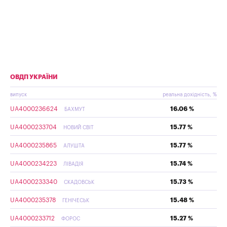
ОВДП УКРАЇНИ
випуск
реальна дохідність, %
UA4000236624
16.06 %
БАХМУТ
UA4000233704
15.77 %
НОВИЙ СВІТ
UA4000235865
15.77 %
АЛУШТА
UA4000234223
15.74 %
ЛІВАДІЯ
UA4000233340
15.73 %
СКАДОВСЬК
UA4000235378
15.48 %
ГЕНІЧЕСЬК
UA4000233712
15.27 %
ФОРОС