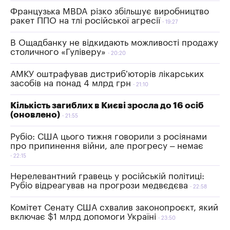
Французька MBDA різко збільшує виробництво
ракет ППО на тлі російської агресії
19:27
В Ощадбанку не відкидають можливості продажу
столичного «Гуліверу»
20:20
АМКУ оштрафував дистриб’юторів лікарських
засобів на понад 4 млрд грн
21:10
Кількість загиблих в Києві зросла до 16 осіб
(оновлено)
21:55
Рубіо: США цього тижня говорили з росіянами
про припинення війни, але прогресу – немає
22:15
Нерелевантний гравець у російській політиці:
Рубіо відреагував на прогрози медвєдєва
22:58
Комітет Сенату США схвалив законопроєкт, який
включає $1 млрд допомоги Україні
23:50