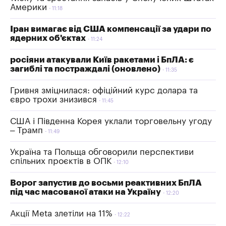
Америки
11:18
Іран вимагає від США компенсації за удари по
ядерних об'єктах
11:24
росіяни атакували Київ ракетами і БпЛА: є
загиблі та постраждалі (оновлено)
11:35
Гривня зміцнилася: офіційний курс долара та
євро трохи знизився
11:45
США і Південна Корея уклали торговельну угоду
– Трамп
11:49
Україна та Польща обговорили перспективи
спільних проєктів в ОПК
12:10
Ворог запустив до восьми реактивних БпЛА
під час масованої атаки на Україну
12:20
Акції Meta злетіли на 11%
12:22