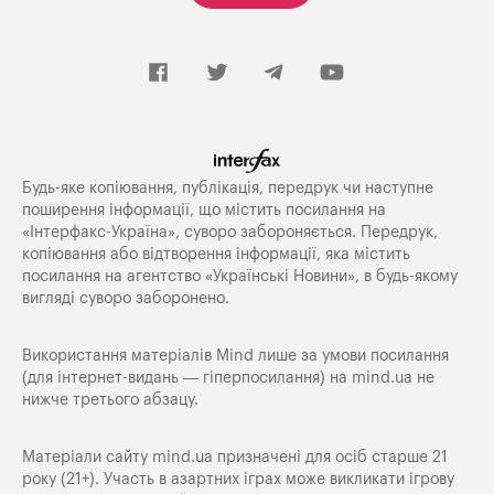
Будь-яке копiювання, публiкацiя, передрук чи наступне
поширення iнформацiї, що мiстить посилання на
«Iнтерфакс-Україна», суворо забороняється. Передрук,
копіювання або відтворення інформації, яка містить
посилання на агентство «Українські Новини», в будь-якому
вигляді суворо заборонено.
Використання матеріалів Mind лише за умови посилання
(для інтернет-видань — гіперпосилання) на
mind.ua
не
нижче третього абзацу.
Матеріали сайту mind.ua призначені для осіб старше 21
року (21+). Участь в азартних іграх може викликати ігрову