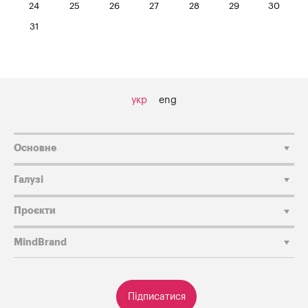
24
25
26
27
28
29
30
31
укр
eng
Основне
Галузі
Проєкти
MindBrand
Підписатися