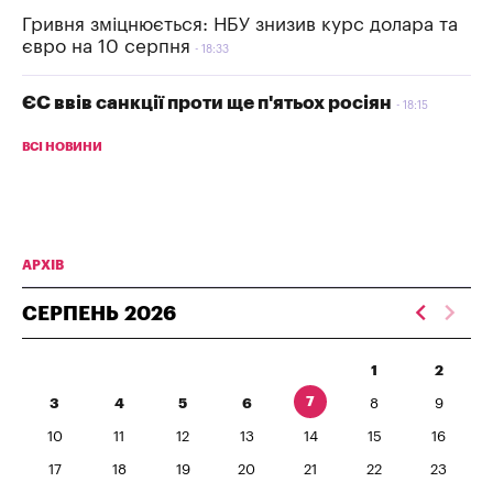
Гривня зміцнюється: НБУ знизив курс долара та
євро на 10 серпня
18:33
ЄС ввів санкції проти ще п'ятьох росіян
18:15
ВСІ НОВИНИ
АРХІВ
СЕРПЕНЬ
2026
1
2
7
3
4
5
6
8
9
10
11
12
13
14
15
16
17
18
19
20
21
22
23