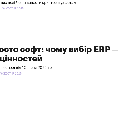
з цих подій слід винести криптоентузіастам
 16 ЖОВТНЯ 2025
осто софт: чому вибір ERP 
 цінностей
ьняється від 1С після 2022-го
16 ЖОВТНЯ 2025