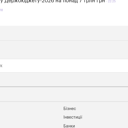
ту Держбюджету-2026 на понад 7 трлн грн
22:25
18
Бізнес
Інвестиції
Банки