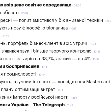
ею взірцеве освітнє середовище
09:00
й області
09:34
ресні — попит змістився у бік вживаної техніки
09:
ують нову філософію біопалива
10:16
с
10:22
ь: портфель бізнес-клієнтів зріс утричі
10:28
 з’явився звук і більше творчого контролю
10:36
й портфель зріс на 33,7%, активи — на 4%
10:37
ними боєприпасами
10:48
ля промисловості
10:54
вують штучний інтелект — дослідження Mastercard
 плану оптимізації витрат
11:14
инення імпорту російської нафти
11:39
оги України – The Telegraph
11:49