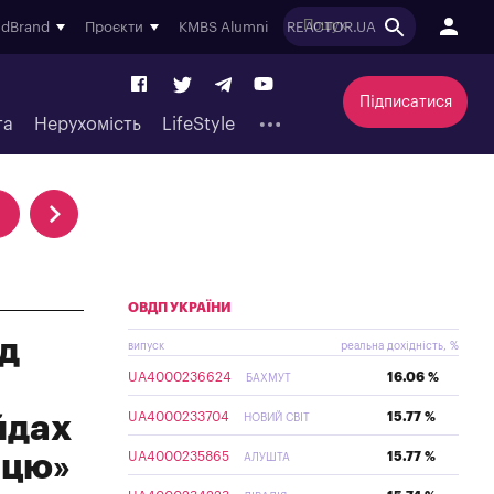
ndBrand
Проєкти
KMBS Alumni
REACTOR.UA
Підписатися
та
Нерухомість
LifeStyle
ОВДП УКРАЇНИ
рд
випуск
реальна дохідність, %
UA4000236624
16.06 %
БАХМУТ
UA4000233704
15.77 %
йдах
НОВИЙ СВІТ
ицю»
UA4000235865
15.77 %
АЛУШТА