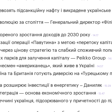
евозять підсанкційну нафту і викрадене українське
волюцію за століття — Генеральний директор «Філ
скореного зростання доходів до 2030 року
14:17
зації операції «Павутина» з метою «перетоку капіт
 через цінову стратегію та слабкий споживчий поп
х парків для залучення капіталу — Peikko Group
14:
несмен-«американець», який живе в Україні
14:57
на та Британія готують диверсію на «Турецькому 
а розширює інвестиції в енергетику – Даниляк
15:29
інтеграція — основа економічного зростання
15:47
меччині українця, підозрюваного у причетності до п