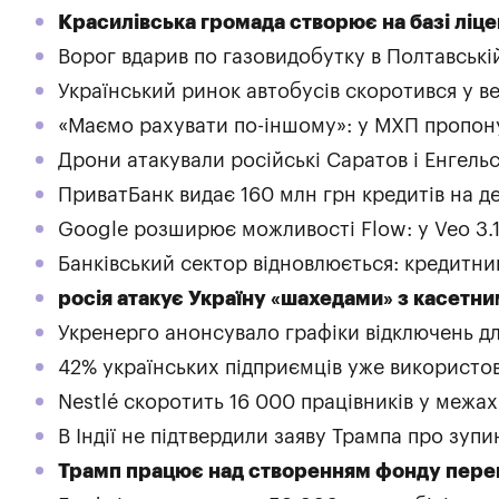
Красилівська громада створює на базі ліц
Ворог вдарив по газовидобутку в Полтавські
Український ринок автобусів скоротився у ве
«Маємо рахувати по-іншому»: у МХП пропон
Дрони атакували російські Саратов і Енгель
ПриватБанк видає 160 млн грн кредитів на ден
Google розширює можливості Flow: у Veo 3.1
Банківський сектор відновлюється: кредитни
росія атакує Україну «шахедами» з касет
Укренерго анонсувало графіки відключень д
42% українських підприємців уже використо
Nestlé скоротить 16 000 працівників у межах
В Індії не підтвердили заяву Трампа про зуп
Трамп працює над створенням фонду перем