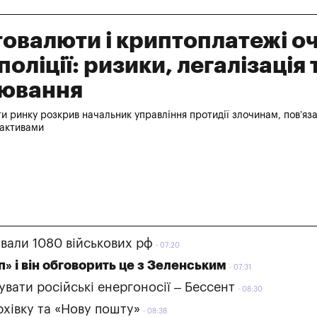
овалюти і криптоплатежі о
оліції: ризики, легалізація 
лювання
 ринку розкрив начальник управління протидії злочинам, пов’яз
 активами
ували 1080 військових рф
07:20
п» і він обговорить це з Зеленським
07:31
вати російські енергоносії – Бессент
08:30
рхівку та «Нову пошту»
08:38