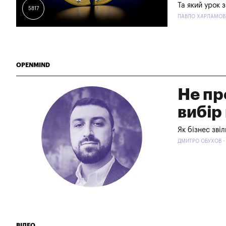
Та який урок 
5817
ПАВЛО ХАРЛАМОВ -
OPENMIND
Не пр
вибір
Як бізнес звіл
ДМИТРО ОБУХОВ - 
ВІДЕО