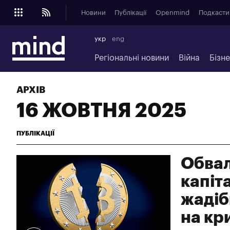
Новини
Публікації
Openmind
Подкасти
укр
eng
Регіональні новини
Війна
Бізн
АРХІВ
16 ЖОВТНЯ 2025
ПУБЛІКАЦІЇ
Обвал
капіта
жадіб
на кр