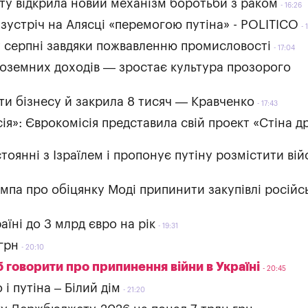
ету відкрила новий механізм боротьби з раком
16:26
и зустріч на Алясці «перемогою путіна» - POLITICO
у серпні завдяки пожвавленню промисловості
17:04
ноземних доходів — зростає культура прозорого
ти бізнесу й закрила 8 тисяч — Кравченко
17:43
я»: Єврокомісія представила свій проект «Стіна д
оянні з Ізраїлем і пропонує путіну розмістити вій
мпа про обіцянку Моді припинити закупівлі російс
їні до 3 млрд євро на рік
19:31
грн
20:10
б говорити про припинення війни в Україні
20:45
і путіна – Білий дім
21:20