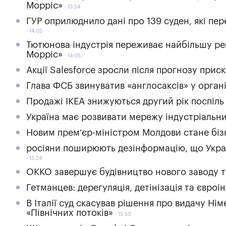
Морріс»
13:54
ГУР оприлюднило дані про 139 суден, які пер
14:05
Тютюнова індустрія переживає найбільшу ре
Морріс»
14:05
Акції Salesforce зросли після прогнозу при
Глава ФСБ звинуватив «англосаксів» у органі
Продажі IKEA знижуються другий рік поспіль
Україна має розвивати мережу індустріальни
Новим прем’єр-міністром Молдови стане біз
росіяни поширюють дезінформацію, що Украї
15:24
ОККО завершує будівництво нового заводу т
Гетманцев: дерегуляція, детінізація та євро
В Італії суд скасував рішення про видачу Ні
«Північних потоків»
15:50