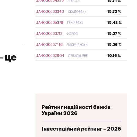
UA4000234223
15.74 %
ЛІВАДІЯ
UA4000233340
15.73 %
СКАДОВСЬК
UA4000235378
15.48 %
ГЕНІЧЕСЬК
UA4000233712
15.27 %
ФОРОС
UA4000237416
15.26 %
ЛИСИЧАНСЬК
— це
UA4000232904
10.16 %
ДЕБАЛЬЦЕВЕ
Рейтинг надійності банків
України 2026
Інвестиційний рейтинг – 2025