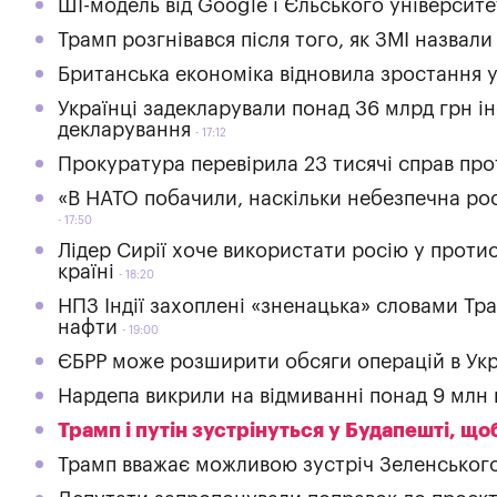
ШІ-модель від Google і Єльського університ
Трамп розгнівався після того, як ЗМІ назвал
Британська економіка відновила зростання 
Українці задекларували понад 36 млрд грн і
декларування
17:12
Прокуратура перевірила 23 тисячі справ про
«В НАТО побачили, наскільки небезпечна росі
17:50
Лідер Сирії хоче використати росію у протист
країні
18:20
НПЗ Індії захоплені «зненацька» словами Тра
нафти
19:00
ЄБРР може розширити обсяги операцій в Укра
Нардепа викрили на відмиванні понад 9 млн 
Трамп і путін зустрінуться у Будапешті, що
Трамп вважає можливою зустріч Зеленського 