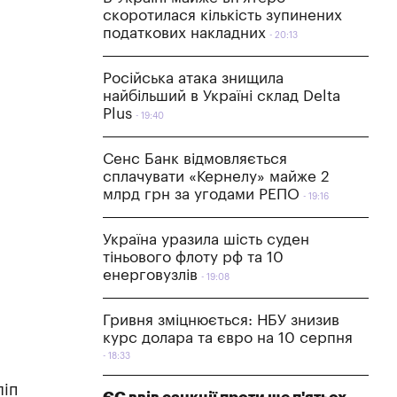
скоротилася кількість зупинених
податкових накладних
20:13
Російська атака знищила
найбільший в Україні склад Delta
Plus
19:40
Сенс Банк відмовляється
сплачувати «Кернелу» майже 2
млрд грн за угодами РЕПО
19:16
Україна уразила шість суден
тіньового флоту рф та 10
енерговузлів
19:08
Гривня зміцнюється: НБУ знизив
курс долара та євро на 10 серпня
18:33
ліп