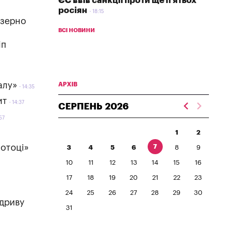
ЄС ввів санкції проти ще п'ятьох
росіян
18:15
 зерно
ВСІ НОВИНИ
іп
алу»
АРХІВ
14:35
ит
14:37
СЕРПЕНЬ
2026
57
1
2
7
потоці»
3
4
5
6
8
9
10
11
12
13
14
15
16
17
18
19
20
21
22
23
24
25
26
27
28
29
30
ідриву
31