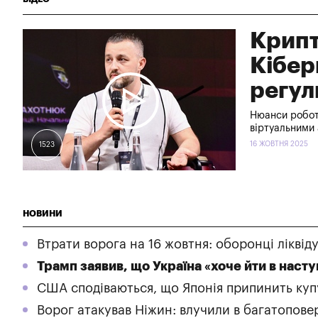
Крипт
Кіберп
регу
Нюанси роботи
віртуальними
16 ЖОВТНЯ 2025
1523
НОВИНИ
Втрати ворога на 16 жовтня: оборонці ліквід
Трамп заявив, що Україна «хоче йти в насту
США сподіваються, що Японія припинить купу
Ворог атакував Ніжин: влучили в багатопове