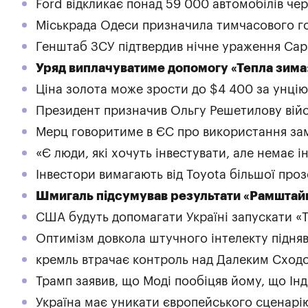
Ford відкликає понад 59 000 автомобілів че
Міськрада Одеси призначила тимчасового го
Генштаб ЗСУ підтвердив нічне ураження Са
Уряд виплачуватиме допомогу «Тепла зима»
Ціна золота може зрости до $4 400 за унцію
Президент призначив Ольгу Решетилову ві
Мерц говоритиме в ЄС про використання зам
«Є люди, які хочуть інвестувати, але немає
Інвестори вимагають від Toyota більшої прозо
Шмигаль підсумував результати «Рамштай
США будуть допомагати Україні запускати «To
Оптимізм довкола штучного інтелекту підняв
кремль втрачає контроль над Далеким Сходо
Трамп заявив, що Моді пообіцяв йому, що Ін
Україна має уникати європейського сценарію