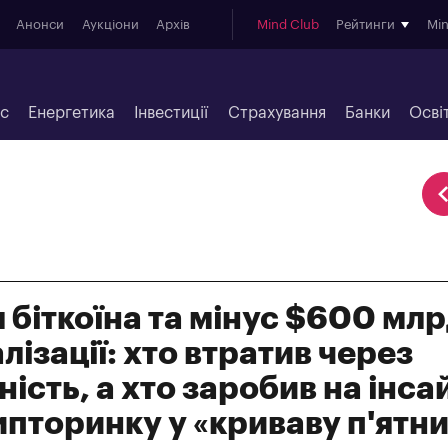
Анонси
Аукціони
Архів
Mind Club
Рейтинги
Mi
ес
Енергетика
Інвестиції
Страхування
Банки
Осві
 біткоїна та мінус $600 мл
лізації: хто втратив через
ність, а хто заробив на інса
ипторинку у «криваву п'ятн