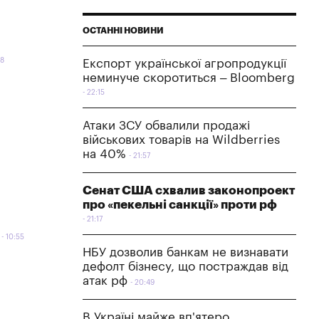
ОСТАННІ НОВИНИ
58
Експорт української агропродукції
неминуче скоротиться – Bloomberg
22:15
Атаки ЗСУ обвалили продажі
військових товарів на Wildberries
на 40%
21:57
Сенат США схвалив законопроект
про «пекельні санкції» проти рф
21:17
10:55
НБУ дозволив банкам не визнавати
дефолт бізнесу, що постраждав від
атак рф
20:49
В Україні майже вп'ятеро