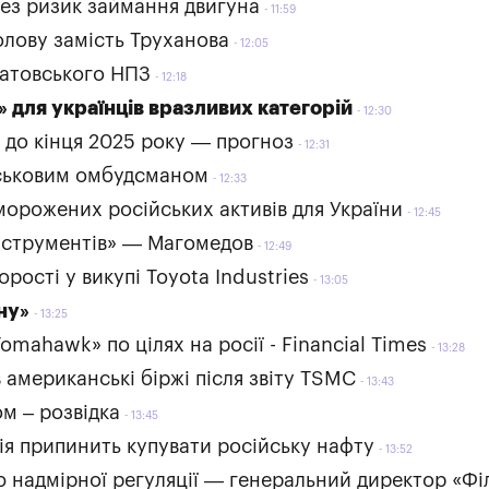
рез ризик займання двигуна
11:59
лову замість Труханова
12:05
ратовського НПЗ
12:18
 для українців вразливих категорій
12:30
 до кінця 2025 року — прогноз
12:31
йськовим омбудсманом
12:33
орожених російських активів для України
12:45
 інструментів» — Магомедов
12:49
рості у викупі Toyota Industries
13:05
ну»
13:25
mahawk» по цілях на росії - Financial Times
13:28
 американські біржі після звіту TSMC
13:43
м – розвідка
13:45
дія припинить купувати російську нафту
13:52
 надмірної регуляції — генеральний директор «Фі