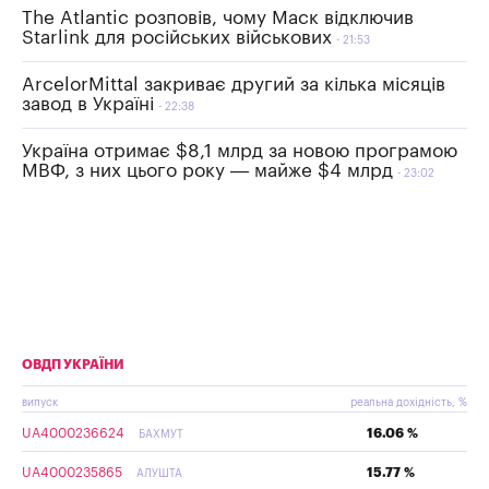
The Atlantic розповів, чому Маск відключив
Starlink для російських військових
21:53
ArcelorMittal закриває другий за кілька місяців
завод в Україні
22:38
Україна отримає $8,1 млрд за новою програмою
МВФ, з них цього року — майже $4 млрд
23:02
ОВДП УКРАЇНИ
випуск
реальна дохідність, %
UA4000236624
16.06 %
БАХМУТ
UA4000235865
15.77 %
АЛУШТА