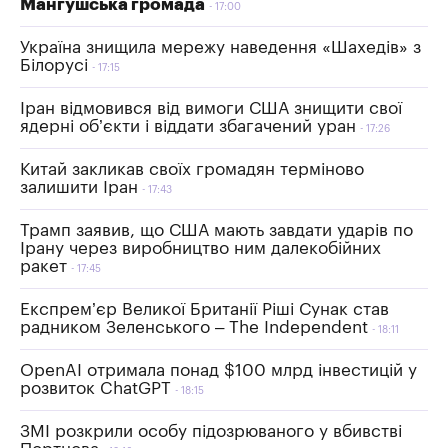
Мангушська громада
17:00
Україна знищила мережу наведення «Шахедів» з
Білорусі
17:15
Іран відмовився від вимоги США знищити свої
ядерні об’єкти і віддати збагачений уран
17:26
Китай закликав своїх громадян терміново
залишити Іран
17:43
Трамп заявив, що США мають завдати ударів по
Ірану через виробництво ним далекобійних
ракет
17:45
Експрем’єр Великої Британії Ріші Сунак став
радником Зеленського – The Independent
18:11
OpenAI отримала понад $100 млрд інвестицій у
розвиток ChatGPT
18:15
ЗМІ розкрили особу підозрюваного у вбивстві