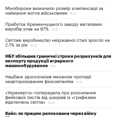
Міноборони визначило розмір компенсації за
наймання житла військовими
15:41
Прибуток Кременчуцького заводу металевих
виробів упав на 87%
15:52
Світове виробництво неіржавної сталі зросло на
2,1% за рік
16:05
НБУ збільшив граничні строки розрахунків для
експорту продукції аграрного
машинобудування
16:12
Нацбанк удосконалив механізм протидії
неавторизованим фінкомпаніям
16:18
«Укренерго» попередила про розсилання
фейкових листів від шахраїв із «графіками
відключень світла»
16:54
Кейс: як працює релокована через війну