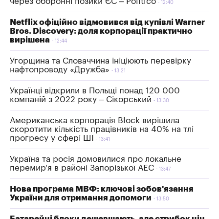
через оборонні позики ЄС – Politico
12:40
Netflix офіційно відмовився від купівлі Warner
Bros. Discovery: доля корпорації практично
вирішена
12:44
Угорщина та Словаччина ініціюють перевірку
нафтопроводу «Дружба»
13:21
Українці відкрили в Польщі понад 120 000
компаній з 2022 року – Сікорський
13:30
Американська корпорація Block вирішила
скоротити кількість працівників на 40% на тлі
прогресу у сфері ШІ
13:41
Україна та росія домовилися про локальне
перемир'я в районі Запорізької АЕС
13:47
Нова програма МВФ: ключові зобов'язання
України для отримання допомоги
13:50
Батарейні блоки дешевшають, але стрибок цін