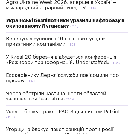
Agro Ukraine Week 2026: вперше в Україні –
міжнародний аграрний тиждень!
11:13
Українські безпілотники уразили нафтобазу в
окупованому Луганську
11:18
Венесуела зупинила 19 нафтових угод із
приватними компаніями
11:23
У Києві 20 березня відбудеться конференція
«Режисери трансформацій. Understaffed»
11:26
Екскерівнику Держлікслужби повідомили про
підозру
11:40
Через обстріли частина шести областей
залишається без світла
12:29
Україні бракує ракет PAC-3 для систем Patriot
12:37
Угорщина блокує пакет санкцій проти росії