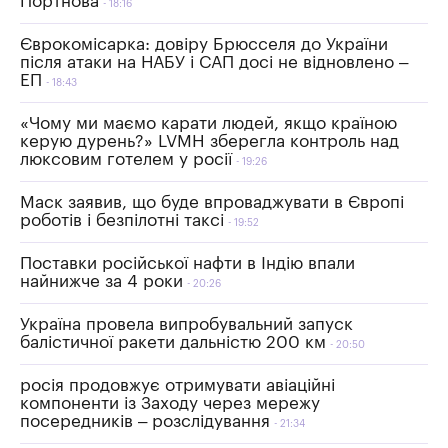
Портнова
18:16
Єврокомісарка: довіру Брюсселя до України
після атаки на НАБУ і САП досі не відновлено –
ЕП
18:43
«Чому ми маємо карати людей, якщо країною
керую дурень?» LVMH зберегла контроль над
люксовим готелем у росії
19:26
Маск заявив, що буде впроваджувати в Європі
роботів і безпілотні таксі
19:52
Поставки російської нафти в Індію впали
найнижче за 4 роки
20:26
Україна провела випробувальний запуск
балістичної ракети дальністю 200 км
20:50
росія продовжує отримувати авіаційні
компоненти із Заходу через мережу
посередників – розслідування
21:34