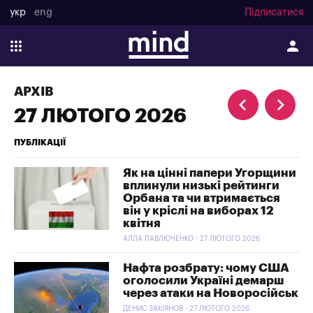
укр
eng
Підписатися
АРХІВ
27 ЛЮТОГО 2026
ПУБЛІКАЦІЇ
Як на цінні папери Угорщини
вплинули низькі рейтинги
Орбана та чи втримається
він у кріслі на виборах 12
квітня
АЛЛА ПАВЛЮЧЕНКО - 27 ЛЮТОГО 2026
Нафта розбрату: чому США
оголосили Україні демарш
через атаки на Новоросійськ
ДЕНИС ЗАКІЯНОВ - 27 ЛЮТОГО 2026