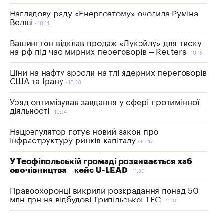
Наглядову раду «Енергоатому» очолила Руміна
Велші
10:14
Вашингтон відклав продаж «Лукойлу» для тиску
на рф під час мирних переговорів – Reuters
10:15
Ціни на нафту зросли на тлі ядерних переговорів
США та Ірану
10:20
Уряд оптимізував завдання у сфері протимінної
діяльності
10:24
Нацрегулятор готує новий закон про
інфраструктуру ринків капіталу
10:47
У Теофіпольській громаді розвивається хаб
овочівництва – кейс U-LEAD
11:00
Правоохоронці викрили розкрадання понад 50
млн грн на відбудові Трипільської ТЕС
11:10