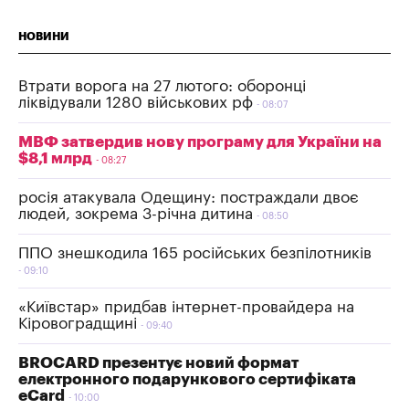
НОВИНИ
Втрати ворога на 27 лютого: оборонці
ліквідували 1280 військових рф
08:07
МВФ затвердив нову програму для України на
$8,1 млрд
08:27
росія атакувала Одещину: постраждали двоє
людей, зокрема 3-річна дитина
08:50
ППО знешкодила 165 російських безпілотників
09:10
«Київстар» придбав інтернет-провайдера на
Кіровоградщині
09:40
BROCARD презентує новий формат
електронного подарункового сертифіката
eCard
10:00