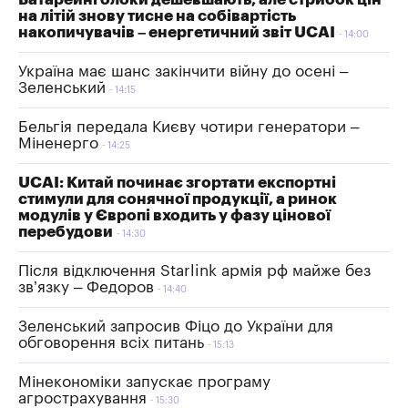
на літій знову тисне на собівартість
накопичувачів – енергетичний звіт UCAI
14:00
Україна має шанс закінчити війну до осені –
Зеленський
14:15
Бельгія передала Києву чотири генератори –
Міненерго
14:25
UCAI: Китай починає згортати експортні
стимули для сонячної продукції, а ринок
модулів у Європі входить у фазу цінової
перебудови
14:30
Після відключення Starlink армія рф майже без
зв’язку – Федоров
14:40
Зеленський запросив Фіцо до України для
обговорення всіх питань
15:13
Мінекономіки запускає програму
агрострахування
15:30