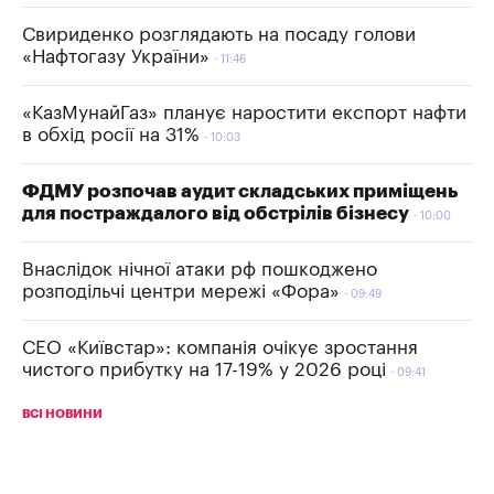
Свириденко розглядають на посаду голови
«Нафтогазу України»
11:46
«КазМунайГаз» планує наростити експорт нафти
в обхід росії на 31%
10:03
ФДМУ розпочав аудит складських приміщень
для постраждалого від обстрілів бізнесу
10:00
Внаслідок нічної атаки рф пошкоджено
розподільчі центри мережі «Фора»
09:49
СЕО «Київстар»: компанія очікує зростання
чистого прибутку на 17-19% у 2026 році
09:41
ВСІ НОВИНИ