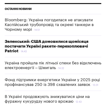
ОСТАННІ НОВИНИ
Bloomberg: Україна погодилася не атакувати
Каспійський трубопровід та окремі танкери в
Чорному морі
14:51
Зеленський: США домовилися щомісяця
постачати Україні ракети-перехоплювачі
Patriot
14:43
Україна пройшла пік літньої спеки без відключень
електроенергії – Шмигаль
14:32
Фонд підтримки енергетики України у 2025 році
профінансував 250 із 398 схвалених заявок
13:31
В Україні продовжують знижуватися ціни на
фуражну кукурудзу нового врожаю
12:43