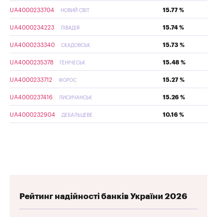
UA4000233704
15.77 %
НОВИЙ СВІТ
UA4000234223
15.74 %
ЛІВАДІЯ
UA4000233340
15.73 %
СКАДОВСЬК
UA4000235378
15.48 %
ГЕНІЧЕСЬК
UA4000233712
15.27 %
ФОРОС
UA4000237416
15.26 %
ЛИСИЧАНСЬК
UA4000232904
10.16 %
ДЕБАЛЬЦЕВЕ
Рейтинг надійності банків України 2026