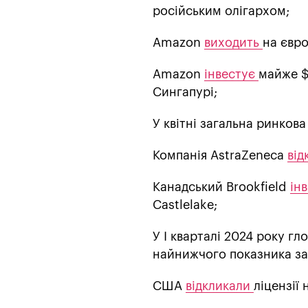
російським олігархом;
Amazon
виходить
на євр
Amazon
інвестує
майже $
Сингапурі;
У квітні загальна ринков
Компанія AstraZeneca
від
Канадський Brookfield
ін
Castlelake;
У І кварталі 2024 року гл
найнижчого показника за 
США
відкликали
ліцензії