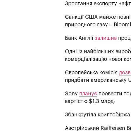
Зростання експорту наф
Санкції США майже повн
природного газу – Bloom
Банк Англії
залишив
проц
Одні із найбільших вироб
комерціалізацію нової ко
Європейська комісія
доз
придбати американську US
Sony
планує
провести тор
вартістю $1,3 млрд;
Збанкрутіла криптобіржа
Австрійський Raiffeisen 