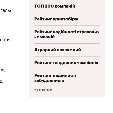
ТОП 200 компаній
галь;
Рейтинг криптобірж
Рейтинг надійності страхових
компаній
лення
Аграрний незламний
Рейтинг тендерних чемпіонів
ня;
Рейтинг надійності
забудовників
од
УСІ РЕЙТИНГИ