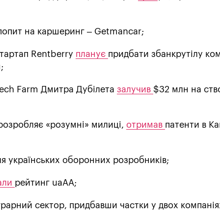
попит на каршеринг – Getmancar;
тартап Rentberry
планує
придбати збанкрутілу ко
;
tech Farm Дмитра Дубілета
залучив
$32 млн на ств
 розробляє «розумні» милиці,
отримав
патенти в Ка
ля українських оборонних розробників;
али
рейтинг uaAA;
грарний сектор, придбавши частки у двох компанія