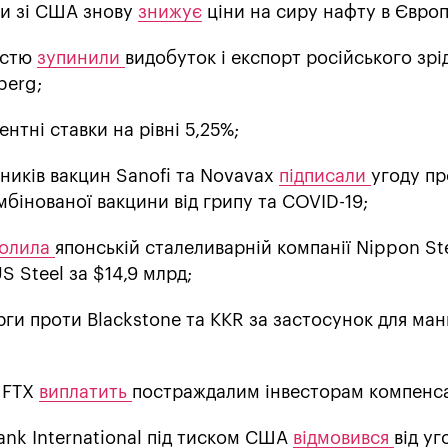
ти зі США знову
знижує
ціни на сиру нафту в Європ
істю
зупинили
видобуток і експорт російського зр
berg;
ентні ставки на рівні 5,25%;
ників вакцин Sanofi та Novavax
підписали
угоду пр
мбінованої вакцини від грипу та COVID-19;
волила
японській сталеливарній компанії Nippon St
 Steel за $14,9 млрд;
ги проти Blackstone та KKR за застосунок для ман
 FTX
виплатить
постраждалим інвесторам компенс
Bank International під тиском США
відмовився
від уг