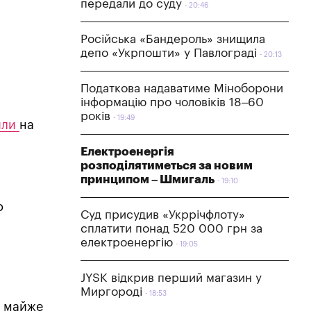
передали до суду
20:46
Російська «Бандероль» знищила
депо «Укрпошти» у Павлограді
20:13
Податкова надаватиме Міноборони
інформацію про чоловіків 18–60
років
19:49
или
на
Електроенергія
розподілятиметься за новим
принципом – Шмигаль
19:10
о
Суд присудив «Укррічфлоту»
сплатити понад 520 000 грн за
електроенергію
19:05
я
JYSK відкрив перший магазин у
Миргороді
18:53
і майже