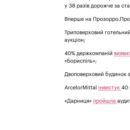
у 38 разів дорожче за ста
Вперше на Прозорро.Про
Триповерховий готельний
аукціон;
40% держкомпаній
вияви
«Бориспіль»;
Двоповерховий будинок з
ArcelorMittal
інвестує
40 
«Дарниця»
пройшла
ауди