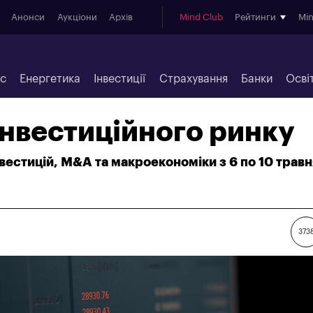
Анонси
Аукціони
Архів
Mind Club
Рейтинги
Mi
ес
Енергетика
Інвестиції
Страхування
Банки
Осві
нвестиційного ринку
вестицій, M&A та макроекономіки з 6 по 10 травн
373