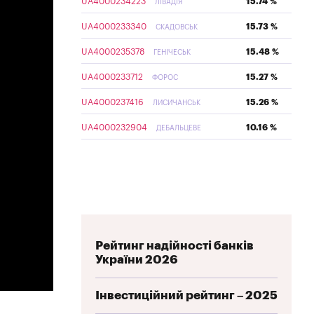
UA4000234223
15.74 %
ЛІВАДІЯ
UA4000233340
15.73 %
СКАДОВСЬК
UA4000235378
15.48 %
ГЕНІЧЕСЬК
UA4000233712
15.27 %
ФОРОС
UA4000237416
15.26 %
ЛИСИЧАНСЬК
UA4000232904
10.16 %
ДЕБАЛЬЦЕВЕ
Рейтинг надійності банків
України 2026
Інвестиційний рейтинг – 2025