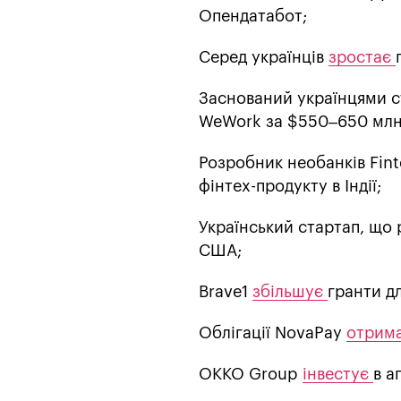
Опендатабот;
Серед українців
зростає
Заснований українцями с
WeWork за $550–650 млн
Розробник необанків Fin
фінтех-продукту в Індії;
Український стартап, що
США;
Brave1
збільшує
гранти д
Облігації NovaPay
отрим
OKKO Group
інвестує
в а