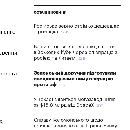
ОСТАННІ НОВИНИ
Російське зерно стрімко дешевшає
мпанію
– розвідка
22:45
Вашингтон ввів нові санкції проти
військових Куби через співпрацю з
орення
росією та Китаєм
22:15
Зеленський доручив підготувати
наді та
спеціальну санкційну операцію
проти рф
21:51
У Техасі з'явиться мегазавод чипів
за $16,8 млрд від SpaceX
21:11
Справу Коломойського щодо
х;
привласнення коштів ПриватБанку