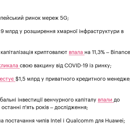
опейський ринок мереж 5G;
9 млрд у розширення хмарної інфраструктури в
а капіталізація криптовалют
впала
на 11,3% – Binance
кликала
свою вакцину від COVID-19 із ринку;
вестує
$1,5 млрд у приватного кредитного менедже
обальні інвестиції венчурного капіталу
впали
до
останні п'ять років – дослідження;
 на постачання чипів Intel і Qualcomm для Huawei;