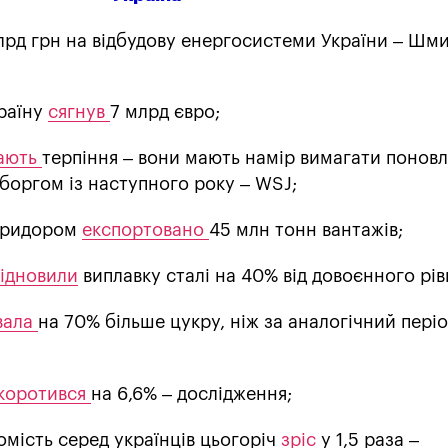
лрд грн на відбудову енергосистеми України – Шми
країну
сягнув
7 млрд євро;
ають
терпіння – вони мають намір вимагати понов
жборгом із наступного року – WSJ;
оридором
експортовано
45 млн тонн вантажів;
відновили
виплавку сталі на 40% від довоєнного рів
вала
на 70% більше цукру, ніж за аналогічний пері
коротився
на 6,6% – дослідження;
мість серед українців цьогоріч
зріс
у 1,5 раза –