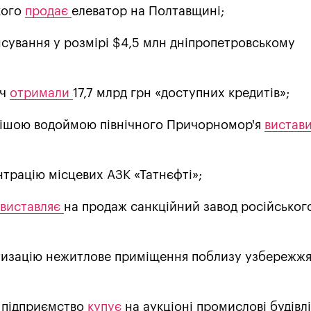
кого
продає
елеватор на Полтавщині;
сування у розмірі $4,5 млн дніпропетровському
іч
отримали
17,7 млрд грн «доступних кредитів»;
тішою водоймою північного Причорномор'я
вистав
трацію місцевих АЗК «Татнєфті»;
виставляє
на продаж санкційний завод російськог
тизацію нежитлове приміщення поблизу узбережж
 підприємство
купує
на аукціоні промислові будівл