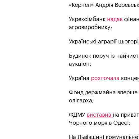
«Кернел» Андрія Веревсь
Укрексімбанк
надав
фінан
агровиробнику;
Українські аграрії цьогор
Будинок поруч із найчис
аукціон;
Україна
розпочала
концен
Фонд держмайна вперше
олігарха;
ФДМУ
виставив
на прива
Чорного моря в Одесі;
На Львівщині комунальне