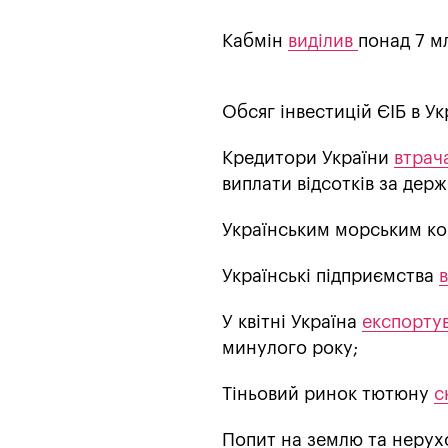
Кабмін
виділив
понад 7 м
Обсяг інвестицій ЄІБ в У
Кредитори України
втрач
виплати відсотків за дер
Українським морським к
Українські підприємства
У квітні Україна
експорту
минулого року;
Тіньовий ринок тютюну
с
Попит на землю та нерухо