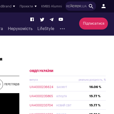
ndBrand
Проєкти
KMBS Alumni
REACTOR.UA
Підписатися
та
Нерухомість
LifeStyle
я
ОВДП УКРАЇНИ
випуск
реальна дохідність, %
8
ПЕРЕГЛЯДІВ
UA4000236624
16.06 %
БАХМУТ
UA4000235865
15.77 %
АЛУШТА
UA4000233704
15.77 %
НОВИЙ СВІТ