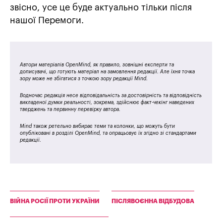
звісно, усе це буде актуально тільки після
нашої Перемоги.
Автори матеріалів OpenMind, як правило, зовнішні експерти та
дописувачі, що готують матеріал на замовлення редакції. Але їхня точка
зору може не збігатися з точкою зору редакції Mind.
Водночас редакція несе відповідальність за достовірність та відповідність
викладеної думки реальності, зокрема, здійснює факт-чекінг наведених
тверджень та первинну перевірку автора.
Mind також ретельно вибирає теми та колонки, що можуть бути
опубліковані в розділі OpenMind, та опрацьовує їх згідно зі стандартами
редакції.
ВІЙНА РОСІЇ ПРОТИ УКРАЇНИ
ПІСЛЯВОЄННА ВІДБУДОВА