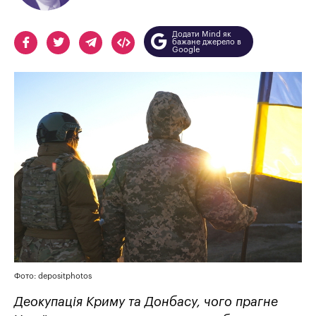
Додати Mind як
бажане джерело в
Google
Фото: depositphotos
Деокупація Криму та Донбасу, чого прагне