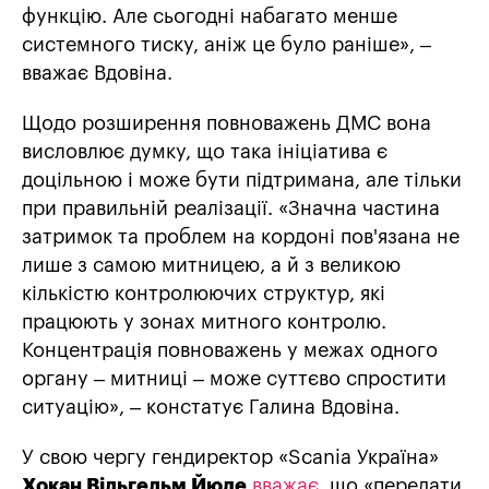
функцію. Але сьогодні набагато менше
системного тиску, аніж це було раніше», –
вважає Вдовіна.
Щодо розширення повноважень ДМС вона
висловлює думку, що така ініціатива є
доцільною і може бути підтримана, але тільки
при правильній реалізації. «Значна частина
затримок та проблем на кордоні пов'язана не
лише з самою митницею, а й з великою
кількістю контролюючих структур, які
працюють у зонах митного контролю.
Концентрація повноважень у межах одного
органу – митниці – може суттєво спростити
ситуацію», – констатує Галина Вдовіна.
У свою чергу гендиректор «Scania Україна»
Хокан Вільгельм Йюде
вважає
, що «передати