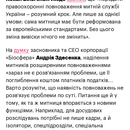
правоохоронні повноваження митній службі
України – розумний крок. Але лише за однієї
умови: сама митниця має бути реформована
за європейськими стандартами. Без цього
зміна вивіски нічого не змінить».
На
думку
засновника та CEO корпорації
«Біосфера»
Андрія Здесенка
, наділення
митників розширеними повноваженнями
«зараз не є розв'язанням проблеми, це її
поглиблення коштом платників податків…
Варто розуміти, що наявність повноважень не
розв’язує проблеми по суті. Питання ще й у
тому, як та ж митниця впорається з новими
функціями. Наприклад, для досудових
розслідувань потрібні не лише кадри, а й
ізолятори, спецпідрозділи, спеціальна