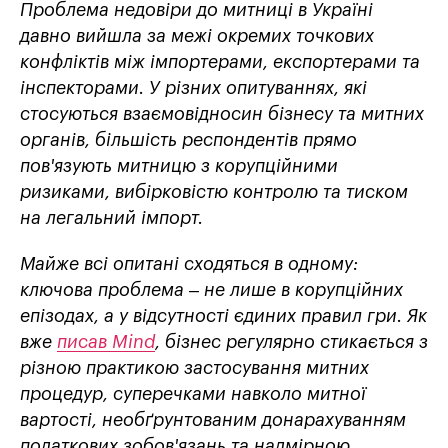
Проблема недовіри до митниці в Україні
давно вийшла за межі окремих точкових
конфліктів між імпортерами, експортерами та
інспекторами. У різних опитуваннях, які
стосуються взаємовідносин бізнесу та митних
органів, більшість респондентів прямо
пов'язують митницю з корупційними
ризиками, вибірковістю контролю та тиском
на легальний імпорт.
Майже всі опитані сходяться в одному:
ключова проблема – не лише в корупційних
епізодах, а у відсутності єдиних правил гри. Як
вже
писав Mind
, бізнес регулярно стикається з
різною практикою застосування митних
процедур, суперечками навколо митної
вартості, необґрунтованим донарахуванням
податкових зобов'язань та надмірною