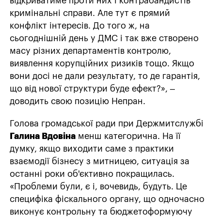
відкриватиме проти них і контрабандистів
кримінальні справи. Але тут є прямий
конфлікт інтересів. До того ж, на
сьогоднішній день у ДМС і так вже створено
масу різних департаментів контролю,
виявлення корупційних ризиків тощо. Якщо
вони досі не дали результату, то де гарантія,
що від нової структури буде ефект?», –
доводить свою позицію Непран.
Голова громадської ради при Держмитслужбі
Галина Вдовіна
менш категорична. На її
думку, якщо виходити саме з практики
взаємодії бізнесу з митницею, ситуація за
останні роки об'єктивно покращилась.
«Проблеми були, є і, вочевидь, будуть. Це
специфіка фіскального органу, що одночасно
виконує контрольну та бюджетоформуючу