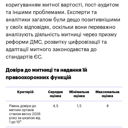
коригуванням митної вартості, пост-аудитом
та іншими проблемами. Експерти та
аналітики загалом були дещо позитивнішими
у своїх відповідях, оскільки вони переважно
аналізують діяльність митниці через призму
реформи ДМС, розвитку цифровізації та
адаптації митного законодавства до
стандартів ЄС.
Довіра до митниці та надання їй
правоохоронних функцій
Критерій
Середня
Мінімальна
Максимальна
оцінка
оцінка
оцінка
Рівень довіри до
4,5
1,5
8
митних органів
станом весну 2026
року за шкалою від
1 до 10*