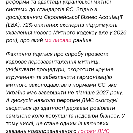
реформи та адаптації української митної
системи до стандартів ЄС. Згідно з
дослідженням Європейської Бізнес Асоціації
(EBA), 72% опитаних експертів підтримують
ухвалення нового Митного кодексу вже у 2026
році, про який
ми писали
раніше.
Фактично йдеться про спробу провести
кадрове перезавантаження митниці,
уніфікувати процедури, скоротити «ручне
втручання» та забезпечити гармонізацію
митного законодавства з нормами ЄС, яке
Україна має завершити не пізніше 2027 року.
А дискусія навколо реформи ДМС сьогодні
зводиться до здатності держави розірвати
замкнене коло корупції та недовіри бізнесу. У
тому числі, це стане одним із ключових
завдань новопризначеного
голови ДМС