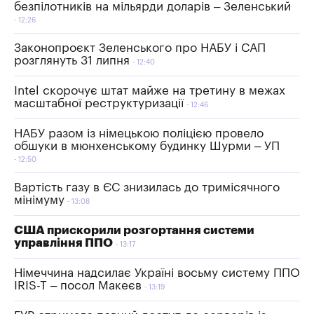
безпілотників на мільярди доларів – Зеленський
12:26
Законопроєкт Зеленського про НАБУ і САП
розглянуть 31 липня
12:40
Intel скорочує штат майже на третину в межах
масштабної реструктуризації
12:46
НАБУ разом із німецькою поліцією провело
обшуки в мюнхенському будинку Шурми – УП
12:50
Вартість газу в ЄС знизилась до тримісячного
мінімуму
13:08
США прискорили розгортання системи
управління ППО
13:17
Німеччина надсилає Україні восьму систему ППО
IRIS-T – посол Макеєв
13:19