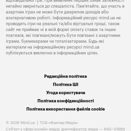
відповідальної гри. При виявленні перших ознак залежності
негайно зверніться до спеціаліста. Пам'ятайте, що участь в
азартних іграх не може бути джерелом доходів або
альтернативою роботі. Інформаційний ресурс mind.ua не
проводить ігри на реальні та/або віртуальні гроші, також
сайт не приймає ні в якій формі оплату ставок та інших
платежів, які пов’язані/можуть бути пов’язані з азартними
іграми, букмекерами чи тоталізаторами. Будь-які
матеріали на інформаційному ресурсі mind.ua
публікуються виключно в інформаційних цілях.
Редакційна політика
Політика ШІ
Угода користувача
Політика конфіденційності
Політика використання файлів cookie
© 2026 Mind.ua
ТОВ «Фьючер Медiа»
Cуб'єкт у сфері онлайн-медіа; ідентифікатор медіа — R40−01989