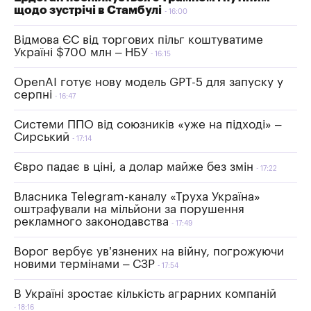
щодо зустрічі в Стамбулі
16:00
Відмова ЄС від торгових пільг коштуватиме
Україні $700 млн – НБУ
16:15
OpenAI готує нову модель GPT-5 для запуску у
серпні
16:47
Системи ППО від союзників «уже на підході» –
Сирський
17:14
Євро падає в ціні, а долар майже без змін
17:22
Власника Telegram-каналу «Труха Україна»
оштрафували на мільйони за порушення
рекламного законодавства
17:49
Ворог вербує ув’язнених на війну, погрожуючи
новими термінами – СЗР
17:54
В Україні зростає кількість аграрних компаній
18:16