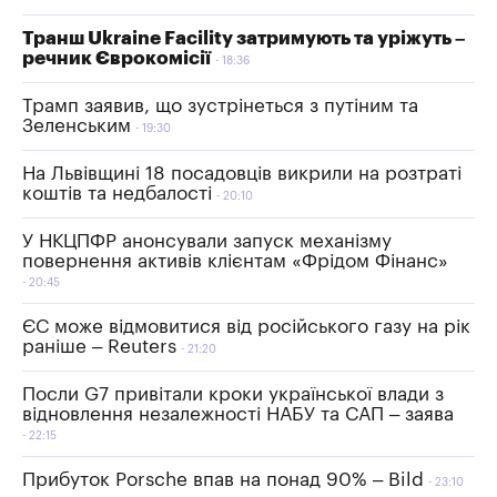
Транш Ukraine Facility затримують та уріжуть –
речник Єврокомісії
18:36
Трамп заявив, що зустрінеться з путіним та
Зеленським
19:30
На Львівщині 18 посадовців викрили на розтраті
коштів та недбалості
20:10
У НКЦПФР анонсували запуск механізму
повернення активів клієнтам «Фрідом Фінанс»
20:45
ЄС може відмовитися від російського газу на рік
раніше – Reuters
21:20
Посли G7 привітали кроки української влади з
відновлення незалежності НАБУ та САП – заява
22:15
Прибуток Porsche впав на понад 90% – Bild
23:10