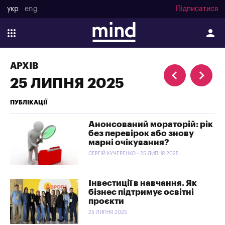
укр
eng
Підписатися
АРХІВ
25 ЛИПНЯ 2025
ПУБЛІКАЦІЇ
Анонсований мораторій: рік
без перевірок або знову
марні очікування?
СЕРГІЙ КУЧЕРЕНКО - 25 ЛИПНЯ 2025
Інвестиції в навчання. Як
бізнес підтримує освітні
проєкти
25 ЛИПНЯ 2025