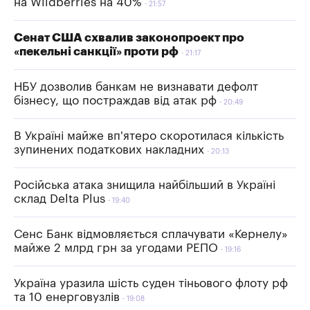
на Wildberries на 40%
21:57
Сенат США схвалив законопроект про
«пекельні санкції» проти рф
21:17
НБУ дозволив банкам не визнавати дефолт
бізнесу, що постраждав від атак рф
20:49
В Україні майже вп'ятеро скоротилася кількість
зупинених податкових накладних
20:13
Російська атака знищила найбільший в Україні
склад Delta Plus
19:40
Сенс Банк відмовляється сплачувати «Кернелу»
майже 2 млрд грн за угодами РЕПО
19:16
Україна уразила шість суден тіньового флоту рф
та 10 енерговузлів
19:08