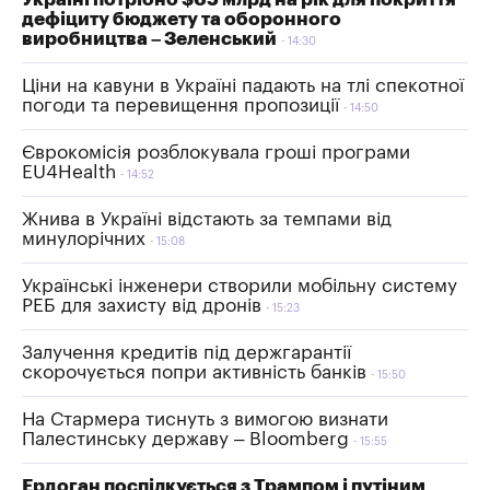
дефіциту бюджету та оборонного
виробництва – Зеленський
14:30
Ціни на кавуни в Україні падають на тлі спекотної
погоди та перевищення пропозиції
14:50
Єврокомісія розблокувала гроші програми
EU4Health
14:52
Жнива в Україні відстають за темпами від
минулорічних
15:08
Українські інженери створили мобільну систему
РЕБ для захисту від дронів
15:23
Залучення кредитів під держгарантії
скорочується попри активність банків
15:50
На Стармера тиснуть з вимогою визнати
Палестинську державу – Bloomberg
15:55
Ердоган поспілкується з Трампом і путіним