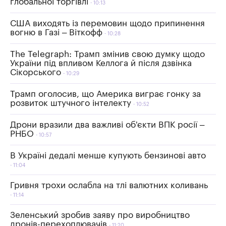
глобальної торгівлі
10:13
США виходять із перемовин щодо припинення
вогню в Газі – Віткофф
10:28
The Telegraph: Трамп змінив свою думку щодо
України під впливом Келлога й після дзвінка
Сікорського
10:29
Трамп оголосив, що Америка виграє гонку за
розвиток штучного інтелекту
10:52
Дрони вразили два важливі об'єкти ВПК росії –
РНБО
10:57
В Україні дедалі менше купують бензинові авто
11:04
Гривня трохи ослабла на тлі валютних коливань
11:14
Зеленський зробив заяву про виробництво
дронів-перехоплювачів
11:20