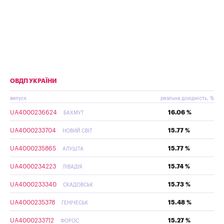
ОВДП УКРАЇНИ
випуск
реальна дохідність, %
UA4000236624
16.06 %
БАХМУТ
UA4000233704
15.77 %
НОВИЙ СВІТ
UA4000235865
15.77 %
АЛУШТА
UA4000234223
15.74 %
ЛІВАДІЯ
UA4000233340
15.73 %
СКАДОВСЬК
UA4000235378
15.48 %
ГЕНІЧЕСЬК
UA4000233712
15.27 %
ФОРОС