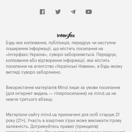
Будь-яке копiювання, публiкацiя, передрук чи наступне
поширення iнформацiї, що мiстить посилання на
«Iнтерфакс-Україна», суворо забороняється. Передрук,
копіювання або відтворення інформації, яка містить
посилання на агентство «Українські Новини», в будь-якому
вигляді суворо заборонено.
Використання матеріалів Mind лише за умови посилання
(для інтернет-видань — гіперпосилання) на
mind.ua
не
нижче третього абзацу.
Матеріали сайту mind.ua призначені для осіб старше 21
року (21+). Участь в азартних іграх може викликати ігрову
залежність. Дотримуйтесь правил (принципів)