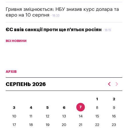
Гривня зміцнюється: НБУ знизив курс долара та
євро на 10 серпня
18:33
ЄС ввів санкції проти ще п'ятьох росіян
18:15
ВСІ НОВИНИ
АРХІВ
СЕРПЕНЬ
2026
1
2
7
3
4
5
6
8
9
10
11
12
13
14
15
16
17
18
19
20
21
22
23