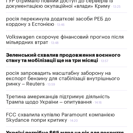
ГУР отримало повний доступ до серверів із
документацією окупаційної «влади» Криму
13:25
росія перекинула додаткові засоби РЕБ до
кордону з Естонією
13:46
Volkswagen скорочує фінансовий прогноз після
мільярдних втрат
13:48
Зеленський схвалив продовження воєнного
стану та мобілізації ще на три місяці
13:57
росія запровадить масштабну заборону на
експорт бензину для стабілізації внутрішнього
ринку – Reuters
13:59
Третина американців підтримує діяльність
Трампа щодо України – опитування
14:16
FCC схвалила купівлю Paramount компанією
Skydance попри критику
14:20
Україні потрібно $65 млрд на рік для покриття