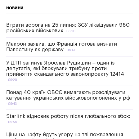
НОВИНИ
Втрати ворога на 25 липня: ЗСУ ліквідували 980
російських військових
08:20
Макрон заявив, що Франція готова визнати
Палестину як державу
08:47
У ДТП загинув Ярослав Рущишин – один із
депутатів, які блокували трибуну проти
прийняття скандального законопроєкту 12414
09:20
Понад 40 країн ОБСЄ вимагають розслідувати
катування українських військовополонених у рф
09:43
Starlink відновив роботу після глобального збою
09:58
Ціни на нафту йдуть угору на тлі пожвавлення