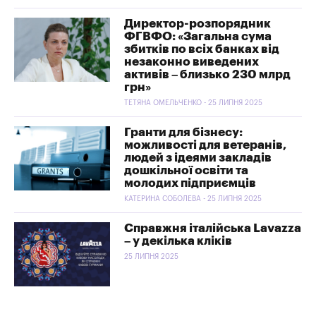
Директор-розпорядник
ФГВФО: «Загальна сума
збитків по всіх банках від
незаконно виведених
активів – близько 230 млрд
грн»
ТЕТЯНА ОМЕЛЬЧЕНКО - 25 ЛИПНЯ 2025
Гранти для бізнесу:
можливості для ветеранів,
людей з ідеями закладів
дошкільної освіти та
молодих підприємців
КАТЕРИНА СОБОЛЕВА - 25 ЛИПНЯ 2025
Справжня італійська Lavazza
– у декілька кліків
25 ЛИПНЯ 2025