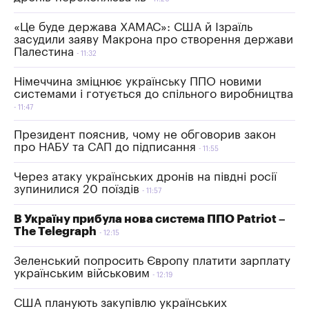
«Це буде держава ХАМАС»: США й Ізраїль
засудили заяву Макрона про створення держави
Палестина
11:32
Німеччина зміцнює українську ППО новими
системами і готується до спільного виробництва
11:47
Президент пояснив, чому не обговорив закон
про НАБУ та САП до підписання
11:55
Через атаку українських дронів на півдні росії
зупинилися 20 поїздів
11:57
В Україну прибула нова система ППО Patriot –
The Telegraph
12:15
Зеленський попросить Європу платити зарплату
українським військовим
12:19
США планують закупівлю українських