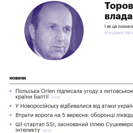
Торов
влада
І як це познач
ВОЛОДИМИР РЯБОШ
НОВИНИ
Польська Orlen підписала угоду з литовсько
країни Балтії
07:00
У Новоросійську відбивалися від атаки украї
Втрати ворога на 5 вересня: оборонці ліквід
ШІ-стартап SSI, заснований Іллею Суцкеверо
інтелекту
08:33