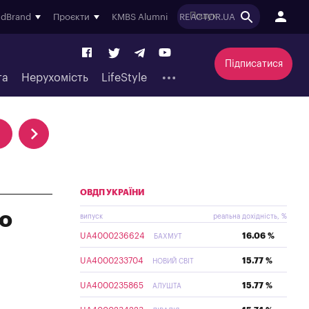
ndBrand
Проєкти
KMBS Alumni
REACTOR.UA
Підписатися
та
Нерухомість
LifeStyle
ОВДП УКРАЇНИ
що
випуск
реальна дохідність, %
UA4000236624
16.06 %
БАХМУТ
UA4000233704
15.77 %
НОВИЙ СВІТ
UA4000235865
15.77 %
АЛУШТА