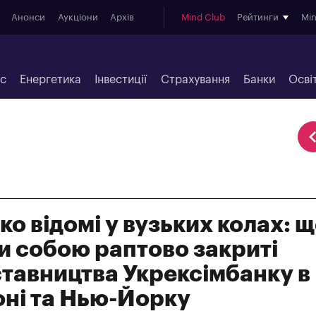
Анонси
Аукціони
Архів
Mind Club
Рейтинги
Mi
ес
Енергетика
Інвестиції
Страхування
Банки
Осві
о відомі у вузьких колах: 
и собою раптово закриті
тавництва Укрексімбанку в
ні та Нью-Йорку