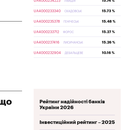
UA4000234223
15.74 %
ЛІВАДІЯ
UA4000233340
15.73 %
СКАДОВСЬК
UA4000235378
15.48 %
ГЕНІЧЕСЬК
UA4000233712
15.27 %
ФОРОС
UA4000237416
15.26 %
ЛИСИЧАНСЬК
UA4000232904
10.16 %
ДЕБАЛЬЦЕВЕ
 що
Рейтинг надійності банків
України 2026
Інвестиційний рейтинг – 2025