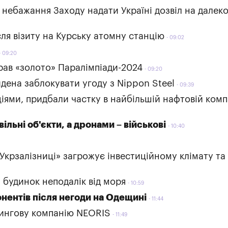
 небажання Заходу надати Україні дозвіл на далек
сля візиту на Курську атомну станцію
09:02
09:20
рав «золото» Паралімпіади-2024
09:20
айдена заблокувати угоду з Nippon Steel
09:39
кціями, придбали частку в найбільшій нафтовій комп
льні об'єкти, а дронами – військові
10:40
крзалізниці» загрожує інвестиційному клімату та
 будинок неподалік від моря
10:59
онентів після негоди на Одещині
11:44
ингову компанію NEORIS
11:49