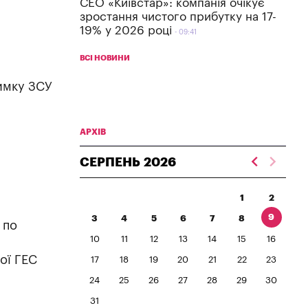
СЕО «Київстар»: компанія очікує
зростання чистого прибутку на 17-
19% у 2026 році
09:41
ВСІ НОВИНИ
римку ЗСУ
АРХІВ
СЕРПЕНЬ
2026
1
2
9
3
4
5
6
7
8
 по
10
11
12
13
14
15
16
ої ГЕС
17
18
19
20
21
22
23
24
25
26
27
28
29
30
31