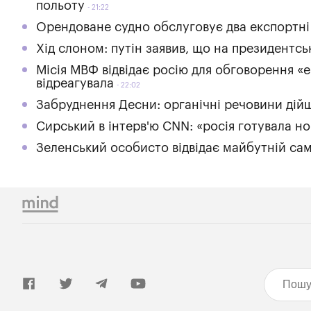
польоту
21:22
Орендоване судно обслуговує два експортні
Хід слоном: путін заявив, що на президентс
Місія МВФ відвідає росію для обговорення «е
відреагувала
22:02
Забруднення Десни: органічні речовини дій
Сирський в інтерв'ю CNN: «росія готувала но
Зеленський особисто відвідає майбутній сам