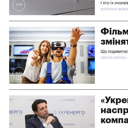
І хто їх очолю
2726
МАРГАРИТА ЯКОВЛЕ
Фільм
зміня
Що подивитися
ЄВГЕНІЯ СМЕРЕКА -
8555
«Укре
наспр
компа