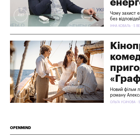
енерг
Чому захист е
4187
без відповіде
ІННА КОВАЛЬ - 5 В
Кіноп
комед
приго
«Граф
Новий фільм л
3151
роману Алек
ОЛЬГА УСАЧОВА - 
OPENMIND