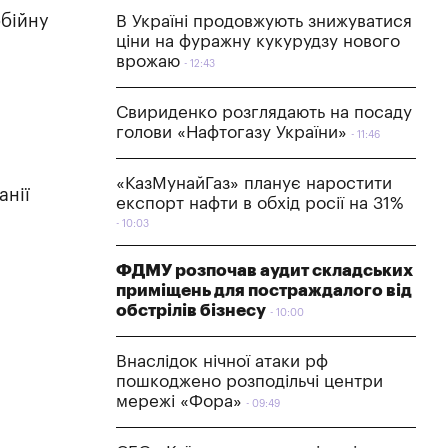
обійну
В Україні продовжують знижуватися
ціни на фуражну кукурудзу нового
врожаю
12:43
Свириденко розглядають на посаду
голови «Нафтогазу України»
11:46
«КазМунайГаз» планує наростити
анії
експорт нафти в обхід росії на 31%
10:03
ФДМУ розпочав аудит складських
приміщень для постраждалого від
обстрілів бізнесу
10:00
Внаслідок нічної атаки рф
пошкоджено розподільчі центри
мережі «Фора»
09:49