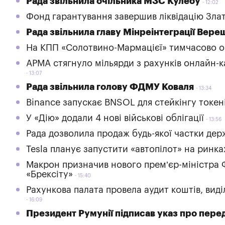
Рада звільнила очільника МЗС Кулебу
12:02
Фонд гарантування завершив ліквідацію Зла
Рада звільнила главу Мінреінтеграції Вере
На КПП «Солотвино-Мармацієї» тимчасово 
АРМА стягнуло мільярди з рахунків онлайн-ка
13:07
Рада звільнила голову ФДМУ Коваля
13:34
Binance запускає BNSOL для стейкінгу токен
У «Дію» додали 4 нові військові облігації
13:56
Рада дозволила продаж будь-якої частки дер
Tesla планує запустити «автопілот» на ринка
Макрон призначив нового прем’єр-міністра Ф
«Брексіту»
15:40
Рахункова палата провела аудит коштів, вид
16:09
Президент Румунії підписав указ про перед