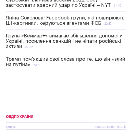
застосувати ядерний удар по Україні – NYT
21:40
Яніна Соколова: Facebook-групи, які поширюють
ШІ-картинки, керуються агентами ФСБ
22:17
Група «Веймар+» вимагає збільшення допомоги
Україні, посилення санкцій і не чіпати російські
активи
22:52
Трамп пом’якшив свої слова про те, що він «злий
на путіна»
23:50
ОВДП УКРАЇНИ
випуск
реальна дохідність, %