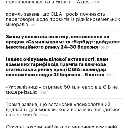
припинення вогню в Україні – Axios
09:10
кремль заявив, що США і росія починають
переговори щодо проєктів із рідкісноземельних
мінералів
09:12
Зміни у валютній політиці, виставлення на
продаж «Сумихімпром» та «Укрбуд»: дайджест
інвестиційного ринку 24–30 березня
09:27
Індекс очікувань ділової активності, план
взаємних тарифів від Трампа та ключова
статистика з ринку праці США: календар
економічних подій 31 березня – 6 квітня
09:33
«Укрзалізниця» отримає 50 млн євро від ЄІБ на
модернізацію
09:34
Трамп заявив, що встановив «психологічний
дедлайн» для москви, коли вона має погодитися
на перемир’я
09:41
Сукупні доходи найбільших медичних компаній