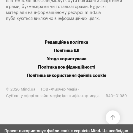
платежів, які пов’язані/можуть бути пов’язані з азартними
іграми, букмекерами чи тоталізаторами. Будь-які
матеріали на інформаційному ресурсі mind.ua
публікуються виключно в інформаційних цілях.
Редакційна політика
Політика ШІ
Угода користувача
Політика конфіденційності
Політика використання файлів cookie
© 2026 Mind.ua
ТОВ «Фьючер Медiа»
Cуб'єкт у сфері онлайн-медіа; ідентифікатор медіа — R40−01989
Проєкт використовує файли cookie сервісів Mind. Це необхідно