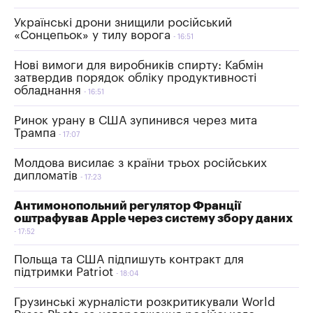
Українські дрони знищили російський
«Сонцепьок» у тилу ворога
16:51
Нові вимоги для виробників спирту: Кабмін
затвердив порядок обліку продуктивності
обладнання
16:51
Ринок урану в США зупинився через мита
Трампа
17:07
Молдова висилає з країни трьох російських
дипломатів
17:23
Антимонопольний регулятор Франції
оштрафував Apple через систему збору даних
17:52
Польща та США підпишуть контракт для
підтримки Patriot
18:04
Грузинські журналісти розкритикували World