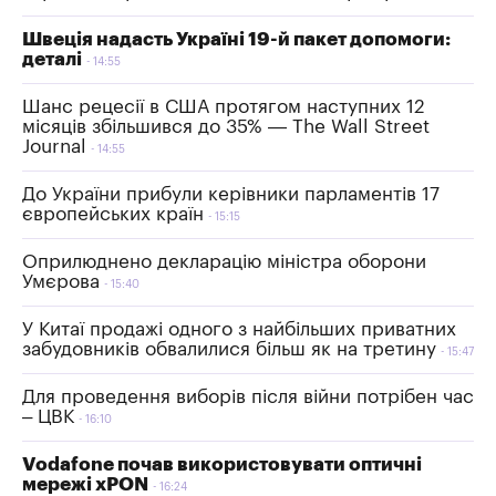
Швеція надасть Україні 19-й пакет допомоги:
деталі
14:55
Шанс рецесії в США протягом наступних 12
місяців збільшився до 35% — The Wall Street
Journal
14:55
До України прибули керівники парламентів 17
європейських країн
15:15
Оприлюднено декларацію міністра оборони
Умєрова
15:40
У Китаї продажі одного з найбільших приватних
забудовників обвалилися більш як на третину
15:47
Для проведення виборів після війни потрібен час
– ЦВК
16:10
Vodafone почав використовувати оптичні
мережі xPON
16:24