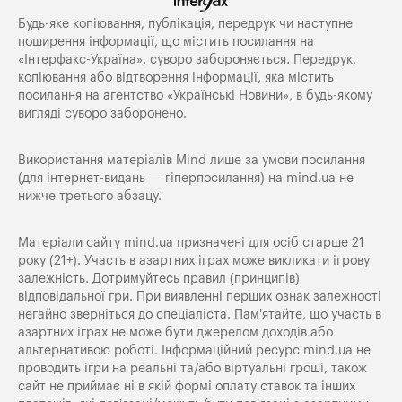
Будь-яке копiювання, публiкацiя, передрук чи наступне
поширення iнформацiї, що мiстить посилання на
«Iнтерфакс-Україна», суворо забороняється. Передрук,
копіювання або відтворення інформації, яка містить
посилання на агентство «Українські Новини», в будь-якому
вигляді суворо заборонено.
Використання матеріалів Mind лише за умови посилання
(для інтернет-видань — гіперпосилання) на
mind.ua
не
нижче третього абзацу.
Матеріали сайту mind.ua призначені для осіб старше 21
року (21+). Участь в азартних іграх може викликати ігрову
залежність. Дотримуйтесь правил (принципів)
відповідальної гри. При виявленні перших ознак залежності
негайно зверніться до спеціаліста. Пам'ятайте, що участь в
азартних іграх не може бути джерелом доходів або
альтернативою роботі. Інформаційний ресурс mind.ua не
проводить ігри на реальні та/або віртуальні гроші, також
сайт не приймає ні в якій формі оплату ставок та інших