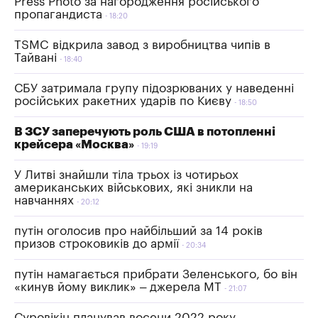
Press Photo за нагородження російського
пропагандиста
18:20
TSMC відкрила завод з виробництва чипів в
Тайвані
18:40
СБУ затримала групу підозрюваних у наведенні
російських ракетних ударів по Києву
18:50
В ЗСУ заперечують роль США в потопленні
крейсера «Москва»
19:19
У Литві знайшли тіла трьох із чотирьох
американських військових, які зникли на
навчаннях
20:12
путін оголосив про найбільший за 14 років
призов строковиків до армії
20:34
путін намагається прибрати Зеленського, бо він
«кинув йому виклик» – джерела MT
21:07
Суровікін планував восени 2022 року