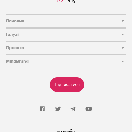
укр
eng
Основне
Галузі
Проєкти
MindBrand
Підписатися