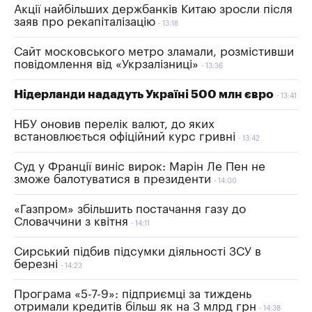
Акції найбільших держбанків Китаю зросли після
заяв про рекапіталізацію
13:18
Сайт московського метро зламали, розмістивши
повідомлення від «Укрзалізниці»
13:36
Нідерланди нададуть Україні 500 млн євро
13:41
НБУ оновив перелік валют, до яких
встановлюється офіційний курс гривні
13:42
Суд у Франції виніс вирок: Марін Ле Пен не
зможе балотуватися в президенти
14:00
«Газпром» збільшить постачання газу до
Словаччини з квітня
14:11
Сирський підбив підсумки діяльності ЗСУ в
березні
14:23
Програма «5-7-9»: підприємці за тиждень
отримали кредитів більш як на 3 млрд грн
14:38