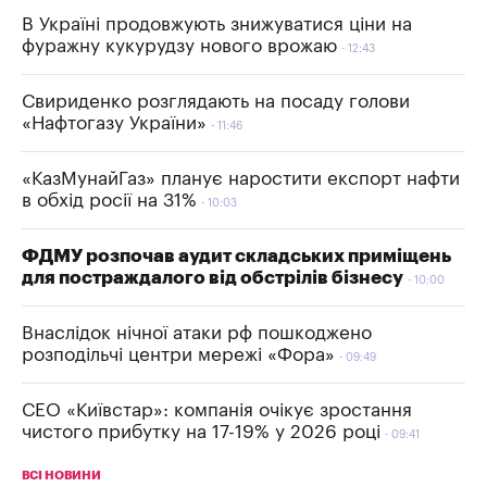
В Україні продовжують знижуватися ціни на
фуражну кукурудзу нового врожаю
12:43
Свириденко розглядають на посаду голови
«Нафтогазу України»
11:46
«КазМунайГаз» планує наростити експорт нафти
в обхід росії на 31%
10:03
ФДМУ розпочав аудит складських приміщень
для постраждалого від обстрілів бізнесу
10:00
Внаслідок нічної атаки рф пошкоджено
розподільчі центри мережі «Фора»
09:49
СЕО «Київстар»: компанія очікує зростання
чистого прибутку на 17-19% у 2026 році
09:41
ВСІ НОВИНИ