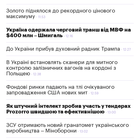
Золото піднялося до рекордного цінового
максимуму
11:53
Україна одержала черговий транш від МВФ на
$400 млн – Шмигаль
12:16
До України прибув духовний радник Трампа
12:27
В Україні встановлять сканери для митного
контролю залізничних вагонів на кордоні з
Польщею
12:38
Фондові ринки падають на тлі очікуваного
запровадження США нових мит
12:59
Як штучний інтелект зробив участь у тендерах
Prozorro швидшою та ефективнішою
13:00
ЗСУ отримають новий гранатомет українського
виробництва – Міноборони
13:02