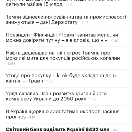
сягнули майже 15 млрд
10:13
Темпи відновлення будівництва та промисловості
знижуються – дані Держстату
10:47
Президент Фінляндії: «Трамп запитав мене, чи
можна довіряти путіну – я відповів, що ні»
10:50
Нафта дешевшає на тлі погроз Трампа про
можливі мита для покупців російських копалин
10:55
Угода про покупку TikTok буде укладена до 5
квітня — Трамп
11:03
Уряд схвалив План розвитку іригаційного
комплексу України до 2050 року
11:06
В Україні щорічно зростатиме експорт насіння –
прогноз
11:19
Світовий банк виділить Україні $432 млн
11:45