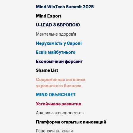
Mind WinTech Summit 2025
Mind Export
U-LEAD З ЄВРОПОЮ
Ментальне здоров'я
Нерухомість у Європі
Ескіз майбутнього
Економічний форсайт
Shame List
Современная летопись
украинского бизнеса
MIND ОБЪЯСНЯЕТ
Устойчивое развитие
Анализ законопроектов
Платформа открытых инноваций
Рецензии на книги