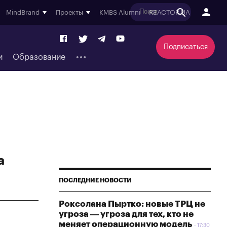
MindBrand
Проекты
KMBS Alumni
REACTOR.UA
Подписаться
и
Образование
a
ПОСЛЕДНИЕ НОВОСТИ
Роксолана Пыртко: новые ТРЦ не
угроза — угроза для тех, кто не
меняет операционную модель
17:30