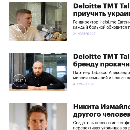
Deloitte TMT Ta
приучить украи
Гендиректор Helsi.me Евгени
каждый больной обходится 
12696
24 НОЯБРЯ 2021
Deloitte TMT Ta
бренду прокачи
Партнер Tabasco Александр 
миссии компаний и пользе 
8527
4 НОЯБРЯ 2021
Никита Измайло
другого челове
Создатель первого инвестфо
перспективах украинцев за