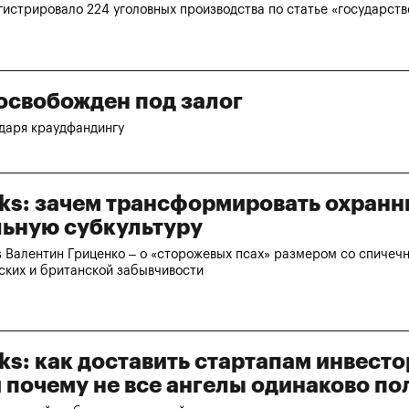
истрировало 224 уголовных производства по статье «государств
освобожден под залог
одаря краудфандингу
alks: зачем трансформировать охран
льную субкультуру
 Валентин Гриценко – о «сторожевых псах» размером со спичеч
ских и британской забывчивости
lks: как доставить стартапам инвест
и почему не все ангелы одинаково п