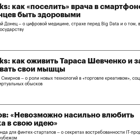
lks: как «поселить» врача в смартфон
нцев быть здоровыми
й Донец – о цифровой медицине, страхе перед Big Data и о том, 
государству
lks: как оживить Тараса Шевченко и 
вать свои мышцы
Смирнов – о роли новых технологий в «торговле креативом», со
виртуальных обысков
в: «Невозможно насильно влюбить
ка в свою идею»
нда для финтех-стартапов – о секретах востребованности IT-прод
 рубежом