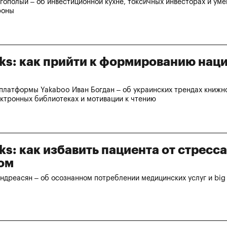
гополый – об инвестиционной кухне, токсичных инвесторах и уме
роны
lks: как прийти к формированию нац
платформы Yakaboo Иван Богдан – об украинских трендах книжно
ктронных библиотеках и мотивации к чтению
lks: как избавить пациента от стресс
ом
ндреасян – об осознанном потреблении медицинских услуг и big 