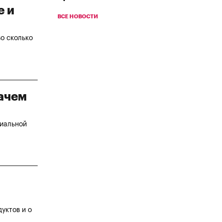
е и
ВСЕ НОВОСТИ
во сколько
зачем
циальной
уктов и о