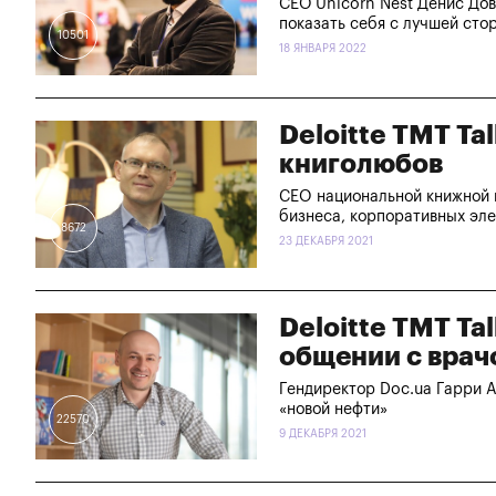
СЕО Unicorn Nest Денис Дов
показать себя с лучшей сто
10501
18 ЯНВАРЯ 2022
Deloitte TMT Ta
книголюбов
CEO национальной книжной 
бизнеса, корпоративных эле
8672
23 ДЕКАБРЯ 2021
Deloitte TMT Ta
общении с врач
Гендиректор Doc.ua Гарри А
«новой нефти»
22570
9 ДЕКАБРЯ 2021