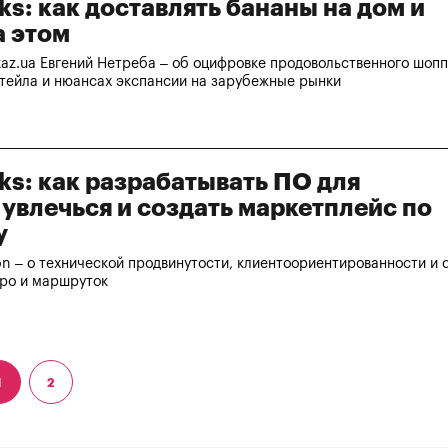
lks: как доставлять бананы на дом и
а этом
z.ua Евгений Нетреба – об оцифровке продовольственного шопп
итейла и нюансах экспансии на зарубежные рынки
lks: как разрабатывать ПО для
 увлечься и создать маркетплейс по
у
n – о технической продвинутости, клиентоориентированности и
тро и маршруток
1
2