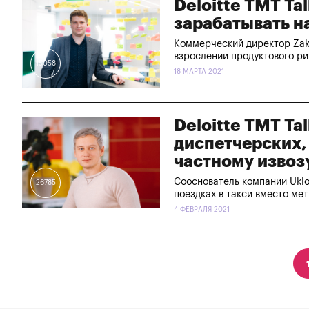
Deloitte TMT Ta
зарабатывать н
Коммерческий директор Zaka
взрослении продуктового р
15058
18 МАРТА 2021
Deloitte TMT Ta
диспетчерских,
частному извоз
Сооснователь компании Uklo
26785
поездках в такси вместо ме
4 ФЕВРАЛЯ 2021