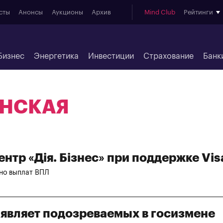
сты
Анонсы
Аукционы
Архив
Mind Club
Рейтинги
Бизнес
Энергетика
Инвестиции
Страхование
Банк
ИНСКАЯ
нтр «Дія. Бізнес» при поддержке Vis
ьно выплат ВПЛ
выявляет подозреваемых в госизмене