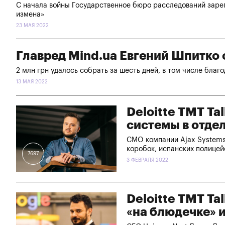
С начала войны Государственное бюро расследований зарег
измена»
23 МАЯ 2022
Главред Mind.ua Евгений Шпитко 
2 млн грн удалось собрать за шесть дней, в том числе благ
13 МАЯ 2022
Deloitte TMT T
системы в отде
CMO компании Ajax Systems
коробок, испанских полицей
7697
3 ФЕВРАЛЯ 2022
Deloitte TMT Ta
«на блюдечке» 