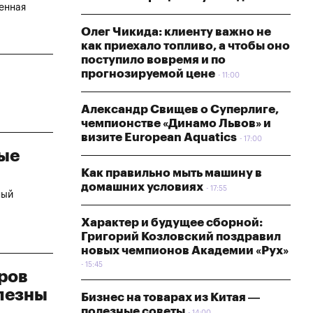
енная
Олег Чикида: клиенту важно не
как приехало топливо, а чтобы оно
поступило вовремя и по
прогнозируемой цене
11:00
Александр Свищев о Суперлиге,
чемпионстве «Динамо Львов» и
визите European Aquatics
17:00
ные
Как правильно мыть машину в
домашних условиях
17:55
ный
Характер и будущее сборной:
Григорий Козловский поздравил
новых чемпионов Академии «Рух»
15:45
оров
олезны
Бизнес на товарах из Китая —
полезные советы
14:00