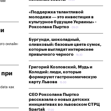
нии
«Поддержка талантливой
молодежи — это инвестиция в
культурное будущее Украины» -
Роксолана Пыртко
09:01
ии
Бургунди, шоколадный,
оливковый: базовые цвета сумок,
го онлайн-
которые выглядят интереснее
привычного черного
16:30
Григорий Козловский, Мудь и
Колодий: люди, которые
а при
формируют гастрономическую
карту Львова
15:00
data как
СЕО Роксолана Пыртко
рассказала о новых детских
инициативах во львовском СТРЦ
Spartak
17:00