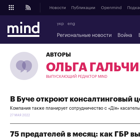
Новости
Публикации
Openmind
Подка
укр
eng
Региональные новости
Война
АВТОРЫ
ОЛЬГА ГАЛЬЧ
ВЫПУСКАЮЩИЙ РЕДАКТОР MIND
В Буче откроют консалтинговый це
Компания также планирует сотрудничество с «Дія» касател
27 МАЯ 2022
75 предателей в месяц: как ГБР 