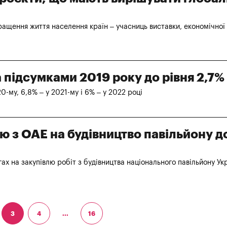
ащення життя населення країн – учасниць виставки, економічної
 підсумками 2019 року до рівня 2,7%
20-му, 6,8% – у 2021-му і 6% – у 2022 році
єю з ОАЕ на будівництво павільйону д
х на закупівлю робіт з будівництва національного павільйону Ук
3
4
...
16