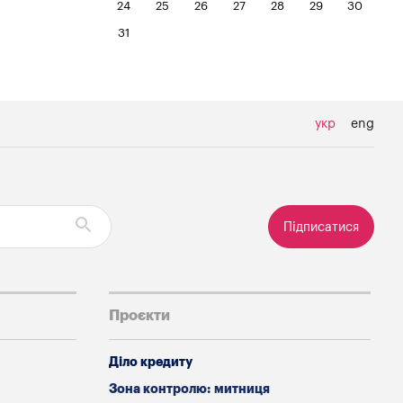
24
25
26
27
28
29
30
31
укр
eng
Підписатися
Проєкти
Діло кредиту
Зона контролю: митниця