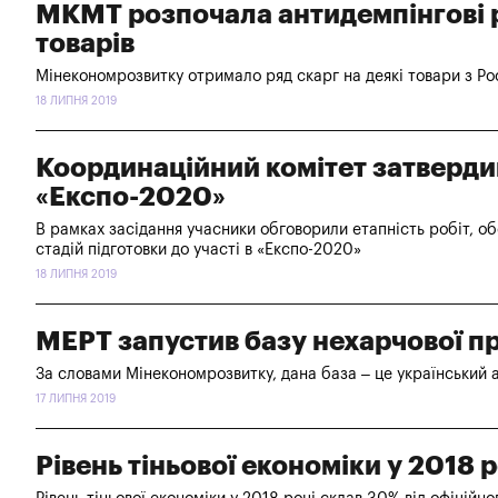
МКМТ розпочала антидемпінгові 
товарів
Мінекономрозвитку отримало ряд скарг на деякі товари з Рос
18 ЛИПНЯ 2019
Координаційний комітет затверди
«Експо-2020»
В рамках засідання учасники обговорили етапність робіт, о
стадій підготовки до участі в «Експо-2020»
18 ЛИПНЯ 2019
МЕРТ запустив базу нехарчової пр
За словами Мінекономрозвитку, дана база – це український
17 ЛИПНЯ 2019
Рівень тіньової економіки у 2018