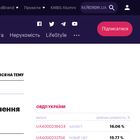
ndBrand
Проєкти
KMBS Alumni
REACTOR.UA
Підписатися
та
Нерухомість
LifeStyle
СЯ НА ТЕМУ
ОВДП УКРАЇНИ
чення
випуск
реальна дохідність, %
UA4000236624
16.06 %
БАХМУТ
UA4000233704
15.77 %
НОВИЙ СВІТ