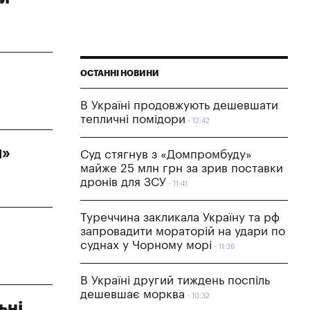
ОСТАННІ НОВИНИ
В Україні продовжують дешевшати
тепличні помідори
12:42
ш»
Суд стягнув з «Домпромбуду»
майже 25 млн грн за зрив поставки
дронів для ЗСУ
11:41
Туреччина закликала Україну та рф
запровадити мораторій на удари по
суднах у Чорному морі
11:36
В Україні другий тиждень поспіль
дешевшає морква
10:32
ьні