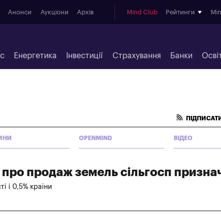
Анонси
Аукціони
Архів
Mind Club
Рейтинги
Mi
ес
Енергетика
Інвестиції
Страхування
Банки
Осві
ПІДПИСАТИ
ИНИ
OPENMIND
ВІДЕО
 про продаж земель сільгосп призна
ті і 0,5% країни