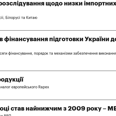
розслідування щодо низки імпортни
ії, Білорусі та Китаю
в фінансування підготовки України д
бсяги фінансування, порядок та механізми забезпечення виконання
одукції
 аналог європейського Rapex
 році став найнижчим з 2009 року – М