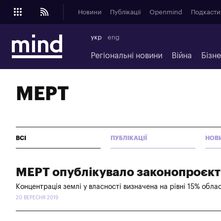
Новини
Публікації
Openmind
Подкасти
укр
eng
Регіональні новини
Війна
Бізн
МЕРТ
ВСІ
ПУБЛІКАЦІЇ
НОВ
МЕРТ опублікувало законопроєкт
Концентрація землі у власності визначена на рівні 15% облас
20 ВЕРЕСНЯ 2019