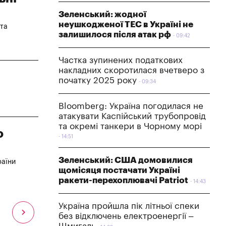
Зеленський: жодної
неушкодженої ТЕС в Україні не
 та
залишилося після атак рф
09:42
Частка зупинених податкових
накладних скоротилася вчетверо з
початку 2025 року
09:34
Bloomberg: Україна погодилася не
атакувати Каспійський трубопровід
та окремі танкери в Чорному морі
о
14:51
Зеленський: США домовилися
раїни
щомісяця постачати Україні
ракети-перехоплювачі Patriot
14:43
Україна пройшла пік літньої спеки
без відключень електроенергії –