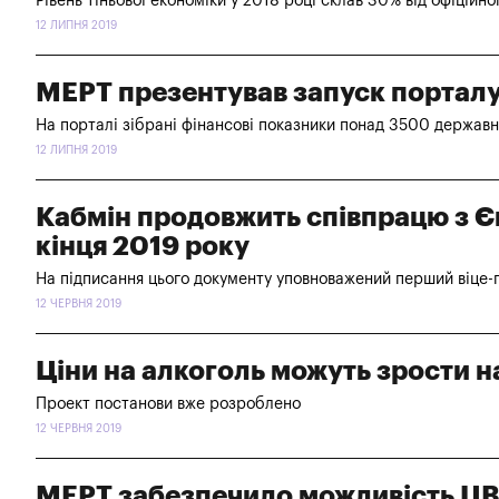
Рівень тіньової економіки у 2018 році склав 30% від офіційн
12 ЛИПНЯ 2019
МЕРТ презентував запуск порталу
На порталі зібрані фінансові показники понад 3500 держав
12 ЛИПНЯ 2019
Кабмін продовжить співпрацю з Єв
кінця 2019 року
На підписання цього документу уповноважений перший віце-п
12 ЧЕРВНЯ 2019
Ціни на алкоголь можуть зрости н
Проект постанови вже розроблено
12 ЧЕРВНЯ 2019
МЕРТ забезпечило можливість ЦВК