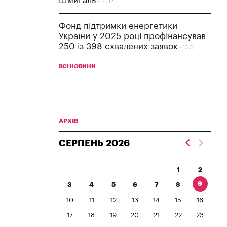
Шмигаль
14:32
Фонд підтримки енергетики
України у 2025 році профінансував
250 із 398 схвалених заявок
13:31
ВСІ НОВИНИ
АРХІВ
СЕРПЕНЬ
2026
1
2
9
3
4
5
6
7
8
10
11
12
13
14
15
16
17
18
19
20
21
22
23