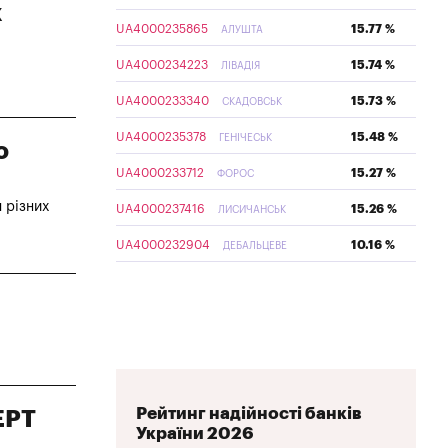
х
UA4000235865
15.77 %
АЛУШТА
UA4000234223
15.74 %
ЛІВАДІЯ
UA4000233340
15.73 %
СКАДОВСЬК
UA4000235378
15.48 %
ГЕНІЧЕСЬК
о
UA4000233712
15.27 %
ФОРОС
 різних
UA4000237416
15.26 %
ЛИСИЧАНСЬК
UA4000232904
10.16 %
ДЕБАЛЬЦЕВЕ
Рейтинг надійності банків
ЕРТ
України 2026