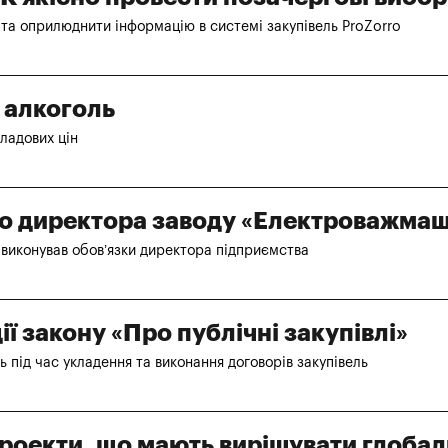
та оприлюднити інформацію в системі закупівель ProZorro
 алкоголь
ладових цін
о директора заводу «Електроважма
у виконував обов’язки директора підприємства
ї закону «Про публічні закупівлі»
ь під час укладення та виконання договорів закупівель
роекти, що мають вирішувати глобал