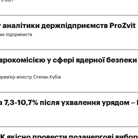
ого ВВП
 аналітики держпідприємств ProZvit
них підприємств
рокомісією у сфері ядерної безпеки
рем'єр-міністр Степан Кубів
а 7,3-10,7% після ухвалення урядом 
 якісно провести позачергові вибо