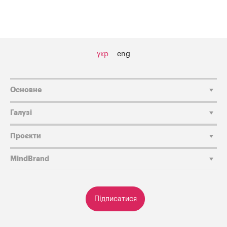
укр
eng
Основне
Галузі
Проєкти
MindBrand
Підписатися