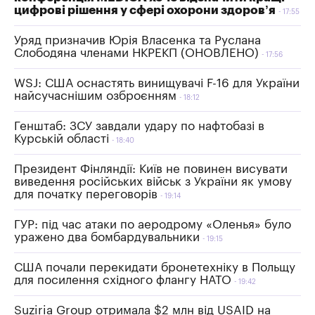
цифрові рішення у сфері охорони здоров’я
17:55
Уряд призначив Юрія Власенка та Руслана
Слободяна членами НКРЕКП (ОНОВЛЕНО)
17:56
WSJ: США оснастять винищувачі F-16 для України
найсучаснішим озброєнням
18:12
Генштаб: ЗСУ завдали удару по нафтобазі в
Курській області
18:40
Президент Фінляндії: Київ не повинен висувати
виведення російських військ з України як умову
для початку переговорів
19:14
ГУР: під час атаки по аеродрому «Оленья» було
уражено два бомбардувальники
19:15
США почали перекидати бронетехніку в Польщу
для посилення східного флангу НАТО
19:42
Suziria Group отримала $2 млн від USAID на