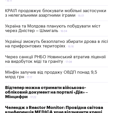
15:11
КРАІЛ продовжує блокувати мобільні застосунки
з нелегальними азартними іграми
16:01
Україна та Молдова планують побудувати міст
через Дністер – Шмигаль
16:04
Українці зможуть безоплатно збирати дрова в лісі
на прифронтових територіях
16:16
Через санкції РНБО Новинський втратив ліцензії
на видобуток міді та граніту
17:08
Мінфін залучив від продажу ОВДП понад 9,5
млрд грн
17:17
Відтепер можна отримати військово-
обліковий документ на порталі «Дія» –
Мінцифри
17:22
Челендж з Reactor Monitor: Провідна світова
конференція MEDICA хоче відзначити кращі