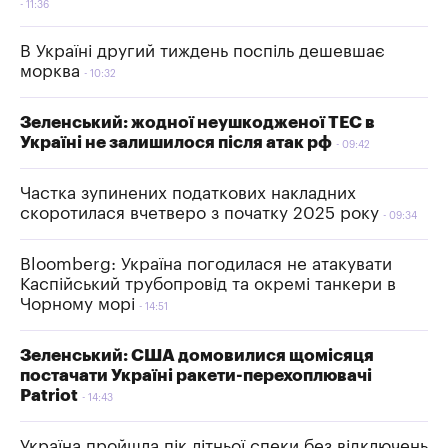
11:36
В Україні другий тиждень поспіль дешевшає
морква
10:32
Зеленський: жодної неушкодженої ТЕС в
Україні не залишилося після атак рф
09:42
Частка зупинених податкових накладних
скоротилася вчетверо з початку 2025 року
09:34
Bloomberg: Україна погодилася не атакувати
Каспійський трубопровід та окремі танкери в
Чорному морі
14:51
Зеленський: США домовилися щомісяця
постачати Україні ракети-перехоплювачі
Patriot
14:43
Україна пройшла пік літньої спеки без відключень