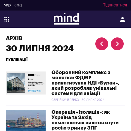
укр
eng
Підписатися
АРХІВ
30 ЛИПНЯ 2024
ПУБЛІКАЦІЇ
Оборонний комплекс з
молотка: ФДМУ
приватизував НДІ «Буран»,
який розробляв унікальні
системи для авіації
СЕРГІЙ КУЧЕРЕНКО - 30 ЛИПНЯ 2024
Операція «Ізоляція»: як
Україна та Захід
намагаються виштовхнути
росію з ринку ЗПГ