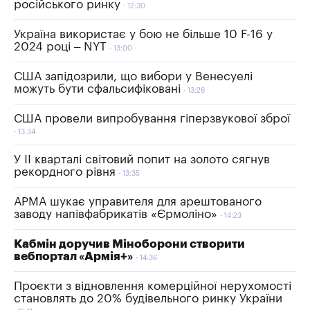
російського ринку
12:30
Україна використає у бою не більше 10 F-16 у
2024 році – NYT
13:00
США запідозрили, що вибори у Венесуелі
можуть бути сфальсифіковані
13:26
США провели випробування гіперзвукової зброї
13:34
У ІІ кварталі світовий попит на золото сягнув
рекордного рівня
13:35
АРМА шукає управителя для арештованого
заводу напівфабрикатів «Єрмоліно»
14:23
Кабмін доручив Міноборони створити
вебпортал «Армія+»
14:36
Проєкти з відновлення комерційної нерухомості
становлять до 20% будівельного ринку України