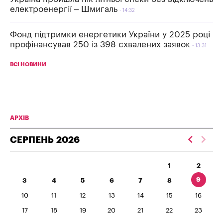
електроенергії – Шмигаль
14:32
Фонд підтримки енергетики України у 2025 році
профінансував 250 із 398 схвалених заявок
13:31
ВСІ НОВИНИ
АРХІВ
СЕРПЕНЬ
2026
1
2
9
3
4
5
6
7
8
10
11
12
13
14
15
16
17
18
19
20
21
22
23