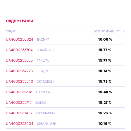
ОВДП УКРАЇНИ
випуск
реальна дохідність, %
UA4000236624
16.06 %
БАХМУТ
UA4000233704
15.77 %
НОВИЙ СВІТ
UA4000235865
15.77 %
АЛУШТА
UA4000234223
15.74 %
ЛІВАДІЯ
UA4000233340
15.73 %
СКАДОВСЬК
UA4000235378
15.48 %
ГЕНІЧЕСЬК
UA4000233712
15.27 %
ФОРОС
UA4000237416
15.26 %
ЛИСИЧАНСЬК
UA4000232904
10.16 %
ДЕБАЛЬЦЕВЕ