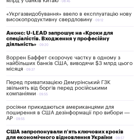
млрд у банків Китаю
08:45
«Укргазвидобування» ввело в експлуатацію нову
високопродуктивну свердловину
09:12
Анонс: U-LEAD запрошує на «Кроки для
спеціалістів. Входження у професійну
діяльність»
09:20
Воррен Баффет скорочує частку в одному з
найбільших банків США, виводячи $3 млрд цього
місяця
09:37
Перед приватизацією Демурінський ГЗК
звільнять від боргів перед російськими
компаніями
09:55
росіяни прикидаються американцями для
поширення в США дезінформації про вибори —
АР
09:55
США запропонували п’ять ключових кроків
для економічного відновлення України
09:57