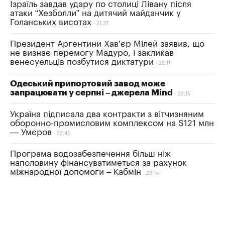
Ізраїль завдав удару по столиці Лівану після
атаки “Хезболли” на дитячий майданчик у
Голанських висотах
21:37
Президент Аргентини Хав’єр Мілей заявив, що
не визнає перемогу Мадуро, і закликав
венесуельців позбутися диктатури
22:11
Одеський припортовий завод може
запрацювати у серпні – джерела Mind
22:15
Україна підписала два контракти з вітчизняним
оборонно-промисловим комплексом на $121 млн
— Умєров
22:45
Програма водозабезпечення більш ніж
наполовину фінансуватиметься за рахунок
міжнародної допомоги – Кабмін
23:14