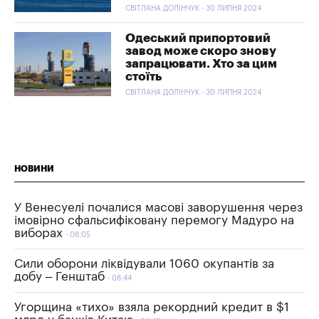
СВІТЛАНА ДОЛІНЧУК - 30 ЛИПНЯ 2024
Одеський припортовий
завод може скоро знову
запрацювати. Хто за цим
стоїть
СВІТЛАНА ДОЛІНЧУК - 30 ЛИПНЯ 2024
НОВИНИ
У Венесуелі почалися масові заворушення через
імовірно сфальсифіковану перемогу Мадуро на
виборах
08:05
Сили оборони ліквідували 1060 окупантів за
добу – Генштаб
08:44
Угорщина «тихо» взяла рекордний кредит в $1