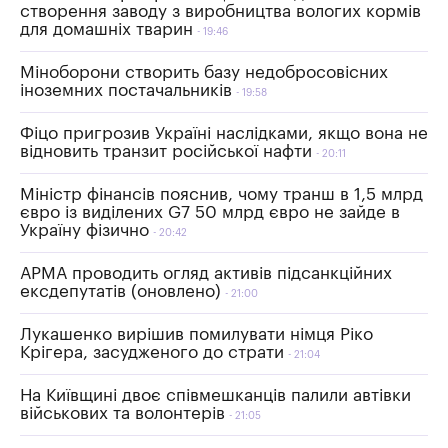
створення заводу з виробництва вологих кормів
для домашніх тварин
19:46
Міноборони створить базу недобросовісних
іноземних постачальників
19:58
Фіцо пригрозив Україні наслідками, якщо вона не
відновить транзит російської нафти
20:11
Міністр фінансів пояснив, чому транш в 1,5 млрд
євро із виділених G7 50 млрд євро не зайде в
Україну фізично
20:42
АРМА проводить огляд активів підсанкційних
ексдепутатів (оновлено)
21:00
Лукашенко вирішив помилувати німця Ріко
Крігера, засудженого до страти
21:04
На Київщині двоє співмешканців палили автівки
військових та волонтерів
21:05